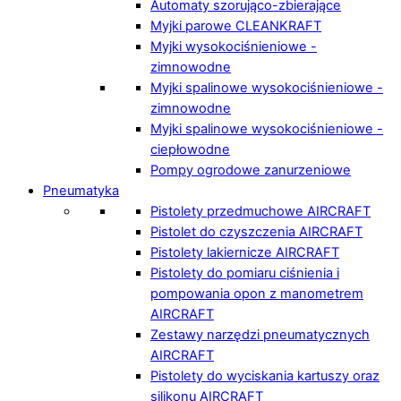
Automaty szorująco-zbierające
Myjki parowe CLEANKRAFT
Myjki wysokociśnieniowe -
zimnowodne
Myjki spalinowe wysokociśnieniowe -
zimnowodne
Myjki spalinowe wysokociśnieniowe -
ciepłowodne
Pompy ogrodowe zanurzeniowe
Pneumatyka
Pistolety przedmuchowe AIRCRAFT
Pistolet do czyszczenia AIRCRAFT
Pistolety lakiernicze AIRCRAFT
Pistolety do pomiaru ciśnienia i
pompowania opon z manometrem
AIRCRAFT
Zestawy narzędzi pneumatycznych
AIRCRAFT
Pistolety do wyciskania kartuszy oraz
silikonu AIRCRAFT