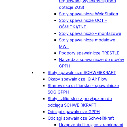
regulowaną wysokością (pod
dotacje ZUS)
Stoły spawalnicze WeldStation
Stoły spawalnicze OCT –
OŚMIOKĄTNE
Stoły spawalniczo - montażowe
Stoły spawalnicze modułowe
MWT
Podpory spawalnicze TRESTLE
Narzędzia spawalnicze do stołów
GPPH
Stoły spawalnicze SCHWEIßKRAFT
Okapy spawalnicze IQ Air Flow
Stanowiska szlifiersko - spawalnicze
SOG GPPH
Stoły szlifierskie z przyłączem do
odciągu SCHWEIßKRAFT
Odciągi spawalnicze GPPH
Odciągi spawalnicze Schweißkraft
Urządzenia filtrujące z ramionami