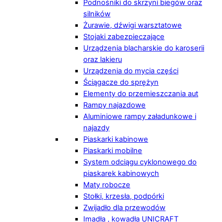
Podnośniki do skrzyni biegów oraz
silników
Żurawie, dźwigi warsztatowe
Stojaki zabezpieczające
Urządzenia blacharskie do karoserii
oraz lakieru
Urządzenia do mycia części
Ściągacze do sprężyn
Elementy do przemieszczania aut
Rampy najazdowe
Aluminiowe rampy załadunkowe i
najazdy
Piaskarki kabinowe
Piaskarki mobilne
System odciągu cyklonowego do
piaskarek kabinowych
Maty robocze
Stołki, krzesła, podpórki
Zwijadło dla przewodów
Imadła , kowadła UNICRAFT