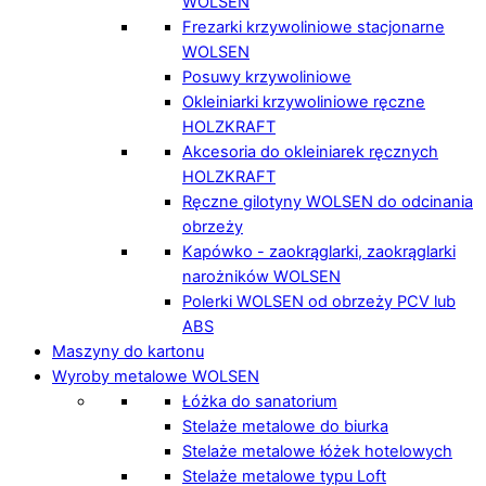
WOLSEN
Frezarki krzywoliniowe stacjonarne
WOLSEN
Posuwy krzywoliniowe
Okleiniarki krzywoliniowe ręczne
HOLZKRAFT
Akcesoria do okleiniarek ręcznych
HOLZKRAFT
Ręczne gilotyny WOLSEN do odcinania
obrzeży
Kapówko - zaokrąglarki, zaokrąglarki
narożników WOLSEN
Polerki WOLSEN od obrzeży PCV lub
ABS
Maszyny do kartonu
Wyroby metalowe WOLSEN
Łóżka do sanatorium
Stelaże metalowe do biurka
Stelaże metalowe łóżek hotelowych
Stelaże metalowe typu Loft