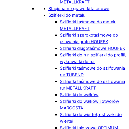
METALLKRAFT
Stacjonarne grawerki laserowe
Szlifierki do metalu
Szlifierki taśmowe do metalu
METALLKRAFT
Szlifierki szerokotaśmowe do
usuwania gratu HOUFEK
Szlifierki długotaśmowe HOUFEK
Szlifierki do rur, szlifierki do profili,
wykrawarki do rur
Szlifierki taśmowe do szlifowania
rur TUBEND
Szlifierki taśmowe do szlifowania
rur METALLKRAFT
Szlifierki do wałków
Szlifierki do wałków i otworów
MARCOSTA
Szlifierki do wierteł, ostrzałki do
wierteł
Szlifierki talerzowe OPTIMUM