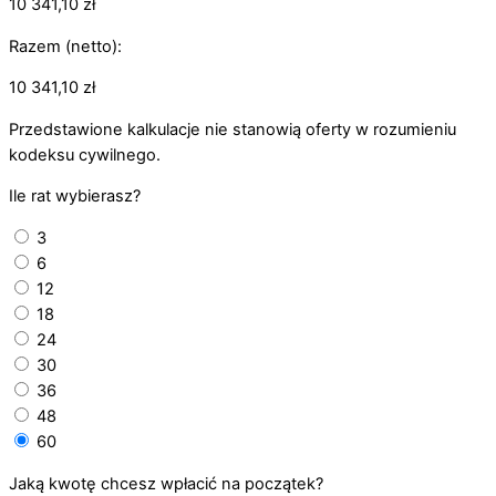
10 341,10
zł
Razem (netto):
10 341,10
zł
Przedstawione kalkulacje nie stanowią oferty w rozumieniu
kodeksu cywilnego.
Ile rat wybierasz?
3
6
12
18
24
30
36
48
60
Jaką kwotę chcesz wpłacić na początek?