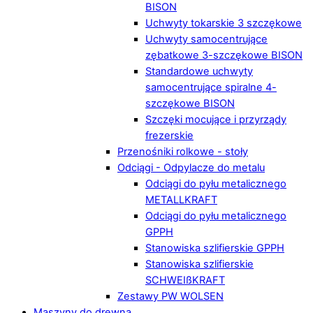
BISON
Uchwyty tokarskie 3 szczękowe
Uchwyty samocentrujące
zębatkowe 3-szczękowe BISON
Standardowe uchwyty
samocentrujące spiralne 4-
szczękowe BISON
Szczęki mocujące i przyrządy
frezerskie
Przenośniki rolkowe - stoły
Odciągi - Odpylacze do metalu
Odciągi do pyłu metalicznego
METALLKRAFT
Odciągi do pyłu metalicznego
GPPH
Stanowiska szlifierskie GPPH
Stanowiska szlifierskie
SCHWEIßKRAFT
Zestawy PW WOLSEN
Maszyny do drewna