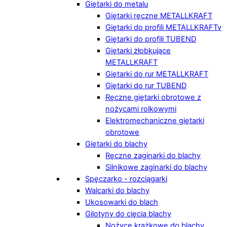
Giętarki do metalu
Giętarki ręczne METALLKRAFT
Giętarki do profili METALLKRAFTv
Giętarki do profili TUBEND
Giętarki żłobkujące
METALLKRAFT
Giętarki do rur METALLKRAFT
Giętarki do rur TUBEND
Ręczne giętarki obrotowe z
nożycami rolkowymi
Elektromechaniczne giętarki
obrotowe
Giętarki do blachy
Ręczne zaginarki do blachy
Silnikowe zaginarki do blachy
Spęczarko - rozciągarki
Walcarki do blachy
Ukosowarki do blach
Gilotyny do cięcia blachy
Nożyce krążkowe do blachy