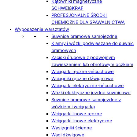
Kątowniki magnetyczne
SCHWEIßKRAF
PROFESJONALNE ŚRODKI
CHEMICZNE DLA SPAWALNICTWA
Wyposażenie warsztatów
Suwnice bramowe samojezdne
Klamry i wózki podwieszane do suwnic
bramowych
Zaciski śrubowe z podwójnym
zawieszeniem lub obrotowym oczkiem
Wciągarki ręczne łańcuchowe
Wciągniki ręczne dźwigniowe
Wciągarki elektryczne łańcuchowe
Wózki elektryczne jezdne suwnicowe
Suwnice bramowe samojezdne z
wózkiem i wciągarką
Wciągarki linowe ręczne
Wciągarki linowe elektryczne
Wysięgniki ścienne
Wagi dźwigowe