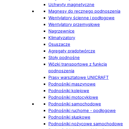
Uchwyty magnetyczne
Magnesy do ręcznego podnoszenia
Wentylatory ścienne i podłogowe
Wentylatory przemysłowe
Nagrzewnice
Klimatyzatory
Osuszacze
Agregaty prądotwórcze
Stoły podnośne
Wózki transportowe z funkcją
podnoszenia
Prasy warsztatowe UNICRAFT
Podnośniki maszynowe
Podnośniki kolejowe
Podnośniki motocyklowe
Podnośniki samochodowe
Podnośniki ruchome - podłogowe
Podnośniki słupkowe
Podnośniki nożycowe samochodowe