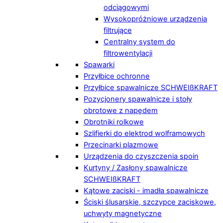
odciągowymi
Wysokopróżniowe urządzenia
filtrujące
Centralny system do
filtrowentylacji
Spawarki
Przyłbice ochronne
Przyłbice spawalnicze SCHWEIßKRAFT
Pozycjonery spawalnicze i stoły
obrotowe z napędem
Obrotniki rolkowe
Szlifierki do elektrod wolframowych
Przecinarki plazmowe
Urządzenia do czyszczenia spoin
Kurtyny / Zasłony spawalnicze
SCHWEIßKRAFT
Kątowe zaciski - imadła spawalnicze
Ściski ślusarskie, szczypce zaciskowe,
uchwyty magnetyczne