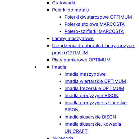
Gratowarki
Polerki do metalu
Polerki dwutarczowe OPTIMUM
Polerka stołowa MARCOSTA
Polero-szlifierki MARCOSTA
Lampy maszynowe
Urządzenia do obróbki blachy, nożyce,
praski OPTIMUM
Płyty pomiarowe OPTIMUM
Imadła
Imadła maszynowe
Imadła wiertarskie OPTIMUM
Imadła frezerskie OPTIMUM
Imadła precyzyjne BISON
Imadła precyzyjne szlifierskie
BISON
Imadła ślusarskie BISON
Imadła ślusarskie, kowadła
UNICRAFT
Akcesoria