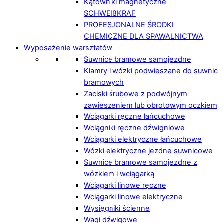
Kątowniki magnetyczne
SCHWEIßKRAF
PROFESJONALNE ŚRODKI
CHEMICZNE DLA SPAWALNICTWA
Wyposażenie warsztatów
Suwnice bramowe samojezdne
Klamry i wózki podwieszane do suwnic
bramowych
Zaciski śrubowe z podwójnym
zawieszeniem lub obrotowym oczkiem
Wciągarki ręczne łańcuchowe
Wciągniki ręczne dźwigniowe
Wciągarki elektryczne łańcuchowe
Wózki elektryczne jezdne suwnicowe
Suwnice bramowe samojezdne z
wózkiem i wciągarką
Wciągarki linowe ręczne
Wciągarki linowe elektryczne
Wysięgniki ścienne
Wagi dźwigowe