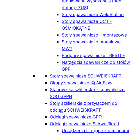
regulowaną wysokością (pod
dotacje ZUS)
Stoły spawalnicze WeldStation
Stoły spawalnicze OCT –
OŚMIOKĄTNE
Stoły spawalniczo - montażowe
Stoły spawalnicze modułowe
MWT
Podpory spawalnicze TRESTLE
Narzędzia spawalnicze do stołów
GPPH
Stoły spawalnicze SCHWEIßKRAFT
Okapy spawalnicze IQ Air Flow
Stanowiska szlifiersko - spawalnicze
SOG GPPH
Stoły szlifierskie z przyłączem do
odciągu SCHWEIßKRAFT
Odciągi spawalnicze GPPH
Odciągi spawalnicze Schweißkraft
Urządzenia filtrujące z ramionami