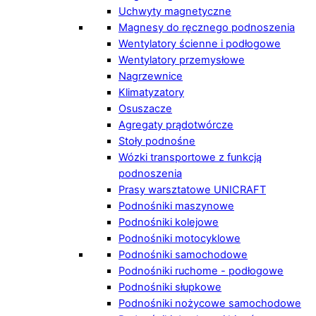
Uchwyty magnetyczne
Magnesy do ręcznego podnoszenia
Wentylatory ścienne i podłogowe
Wentylatory przemysłowe
Nagrzewnice
Klimatyzatory
Osuszacze
Agregaty prądotwórcze
Stoły podnośne
Wózki transportowe z funkcją
podnoszenia
Prasy warsztatowe UNICRAFT
Podnośniki maszynowe
Podnośniki kolejowe
Podnośniki motocyklowe
Podnośniki samochodowe
Podnośniki ruchome - podłogowe
Podnośniki słupkowe
Podnośniki nożycowe samochodowe