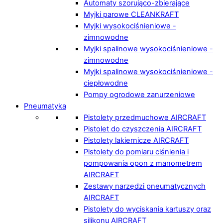
Automaty szorująco-zbierające
Myjki parowe CLEANKRAFT
Myjki wysokociśnieniowe -
zimnowodne
Myjki spalinowe wysokociśnieniowe -
zimnowodne
Myjki spalinowe wysokociśnieniowe -
ciepłowodne
Pompy ogrodowe zanurzeniowe
Pneumatyka
Pistolety przedmuchowe AIRCRAFT
Pistolet do czyszczenia AIRCRAFT
Pistolety lakiernicze AIRCRAFT
Pistolety do pomiaru ciśnienia i
pompowania opon z manometrem
AIRCRAFT
Zestawy narzędzi pneumatycznych
AIRCRAFT
Pistolety do wyciskania kartuszy oraz
silikonu AIRCRAFT