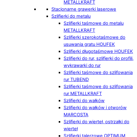
METALLKRAFT
Stacjonarne grawerki laserowe
Szlifierki do metalu
Szlifierki taśmowe do metalu
METALLKRAFT
Szlifierki szerokotaśmowe do
usuwania gratu HOUFEK
Szlifierki długotaśmowe HOUFEK
Szlifierki do rur, szlifierki do profili,
wykrawarki do rur
Szlifierki taśmowe do szlifowania
rur TUBEND
Szlifierki taśmowe do szlifowania
rur METALLKRAFT
Szlifierki do wałków
Szlifierki do wałków i otworów
MARCOSTA
Szlifierki do wierteł, ostrzałki do
wierteł
Szlifierki talerzowe OPTIMUM