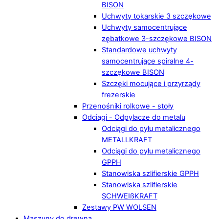
BISON
Uchwyty tokarskie 3 szczękowe
Uchwyty samocentrujące
zębatkowe 3-szczękowe BISON
Standardowe uchwyty
samocentrujące spiralne 4-
szczękowe BISON
Szczęki mocujące i przyrządy
frezerskie
Przenośniki rolkowe - stoły
Odciągi - Odpylacze do metalu
Odciągi do pyłu metalicznego
METALLKRAFT
Odciągi do pyłu metalicznego
GPPH
Stanowiska szlifierskie GPPH
Stanowiska szlifierskie
SCHWEIßKRAFT
Zestawy PW WOLSEN
Maszyny do drewna