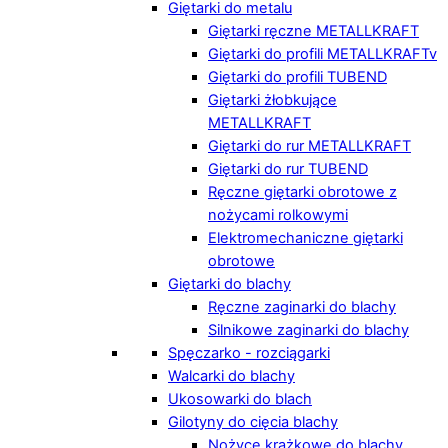
Giętarki do metalu
Giętarki ręczne METALLKRAFT
Giętarki do profili METALLKRAFTv
Giętarki do profili TUBEND
Giętarki żłobkujące
METALLKRAFT
Giętarki do rur METALLKRAFT
Giętarki do rur TUBEND
Ręczne giętarki obrotowe z
nożycami rolkowymi
Elektromechaniczne giętarki
obrotowe
Giętarki do blachy
Ręczne zaginarki do blachy
Silnikowe zaginarki do blachy
Spęczarko - rozciągarki
Walcarki do blachy
Ukosowarki do blach
Gilotyny do cięcia blachy
Nożyce krążkowe do blachy