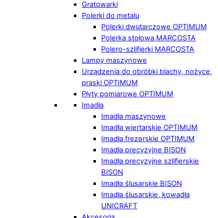
Gratowarki
Polerki do metalu
Polerki dwutarczowe OPTIMUM
Polerka stołowa MARCOSTA
Polero-szlifierki MARCOSTA
Lampy maszynowe
Urządzenia do obróbki blachy, nożyce,
praski OPTIMUM
Płyty pomiarowe OPTIMUM
Imadła
Imadła maszynowe
Imadła wiertarskie OPTIMUM
Imadła frezerskie OPTIMUM
Imadła precyzyjne BISON
Imadła precyzyjne szlifierskie
BISON
Imadła ślusarskie BISON
Imadła ślusarskie, kowadła
UNICRAFT
Akcesoria