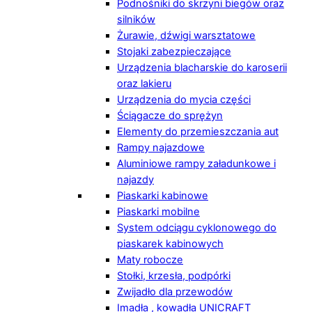
Podnośniki do skrzyni biegów oraz
silników
Żurawie, dźwigi warsztatowe
Stojaki zabezpieczające
Urządzenia blacharskie do karoserii
oraz lakieru
Urządzenia do mycia części
Ściągacze do sprężyn
Elementy do przemieszczania aut
Rampy najazdowe
Aluminiowe rampy załadunkowe i
najazdy
Piaskarki kabinowe
Piaskarki mobilne
System odciągu cyklonowego do
piaskarek kabinowych
Maty robocze
Stołki, krzesła, podpórki
Zwijadło dla przewodów
Imadła , kowadła UNICRAFT