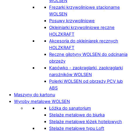
WOLSEN
Frezarki krzywoliniowe stacjonarne
WOLSEN
Posuwy krzywoliniowe
Okleiniarki krzywoliniowe ręczne
HOLZKRAFT
Akcesoria do okleiniarek ręcznych
HOLZKRAFT
Ręczne gilotyny WOLSEN do odcinania
obrzeży
Kapówko - zaokrąglarki, zaokrąglarki
narożników WOLSEN
Polerki WOLSEN od obrzeży PCV lub
ABS
Maszyny do kartonu
Wyroby metalowe WOLSEN
Łóżka do sanatorium
Stelaże metalowe do biurka
Stelaże metalowe łóżek hotelowych
Stelaże metalowe typu Loft