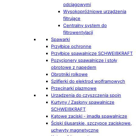
odciągowymi
Wysokopróżniowe urządzenia
filtrujące
Centralny system do
filtrowentylacji
Spawarki
Przyłbice ochronne
Przyłbice spawalnicze SCHWEIßKRAFT
Pozycjonery spawalnicze i stoły
obrotowe z napędem
Obrotniki rolkowe
Szlifierki do elektrod wolframowych
Przecinarki plazmowe
Urządzenia do czyszczenia spoin
Kurtyny / Zasłony spawalnicze
SCHWEIßKRAFT
Kątowe zaciski - imadła spawalnicze
Ściski ślusarskie, szczypce zaciskowe,
uchwyty magnetyczne