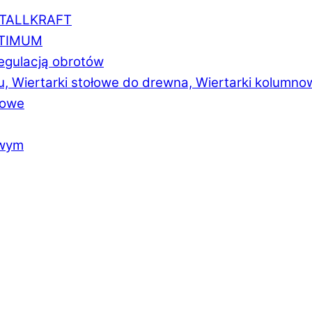
ETALLKRAFT
PTIMUM
regulacją obrotów
u, Wiertarki stołowe do drewna, Wiertarki kolumno
łowe
owym