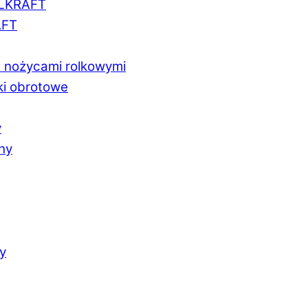
LLKRAFT
AFT
z nożycami rolkowymi
ki obrotowe
y
chy
y