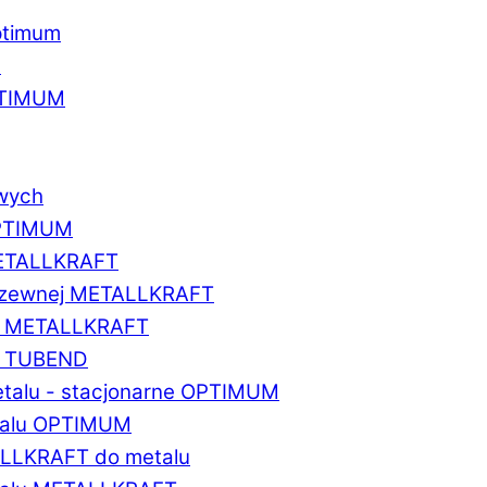
ptimum
u
PTIMUM
owych
OPTIMUM
METALLKRAFT
erdzewnej METALLKRAFT
um METALLKRAFT
um TUBEND
etalu - stacjonarne OPTIMUM
etalu OPTIMUM
ALLKRAFT do metalu