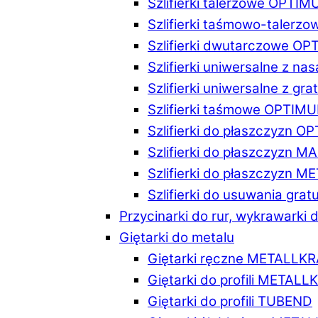
Szlifierki talerzowe OPTI
Szlifierki taśmowo-taler
Szlifierki dwutarczowe O
Szlifierki uniwersalne z n
Szlifierki uniwersalne z 
Szlifierki taśmowe OPTIM
Szlifierki do płaszczyzn 
Szlifierki do płaszczyzn 
Szlifierki do płaszczyzn 
Szlifierki do usuwania gr
Przycinarki do rur, wykrawarki d
Giętarki do metalu
Giętarki ręczne METALLK
Giętarki do profili METAL
Giętarki do profili TUBEND