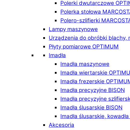
Polerki dwutarczowe OPT
Polerka stołowa MARCOST
Polero-szlifierki MARCOST
Lampy maszynowe
Urządzenia do obróbki blachy,
Płyty pomiarowe OPTIMUM
Imadła
Imadła maszynowe
Imadła wiertarskie OPTIM
Imadła frezerskie OPTIMU
Imadła precyzyjne BISON
Imadła precyzyjne szlifiers
Imadła ślusarskie BISON
Imadła ślusarskie, kowadł
Akcesoria