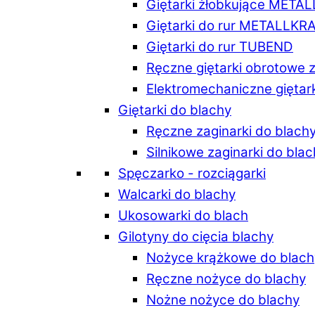
Giętarki żłobkujące META
Giętarki do rur METALLKR
Giętarki do rur TUBEND
Ręczne giętarki obrotowe 
Elektromechaniczne giętar
Giętarki do blachy
Ręczne zaginarki do blach
Silnikowe zaginarki do bla
Spęczarko - rozciągarki
Walcarki do blachy
Ukosowarki do blach
Gilotyny do cięcia blachy
Nożyce krążkowe do blach
Ręczne nożyce do blachy
Nożne nożyce do blachy