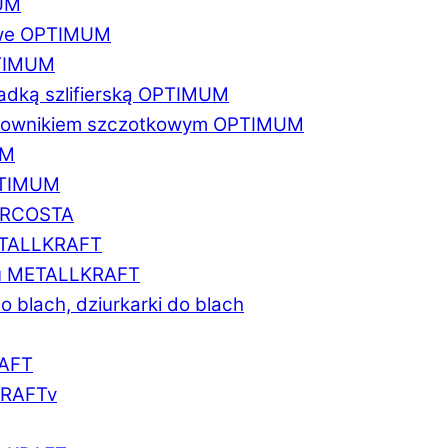
MUM
zowe OPTIMUM
PTIMUM
asadką szlifierską OPTIMUM
gratownikiem szczotkowym OPTIMUM
UM
OPTIMUM
MARCOSTA
METALLKRAFT
atu METALLKRAFT
o blach, dziurkarki do blach
RAFT
LKRAFTv