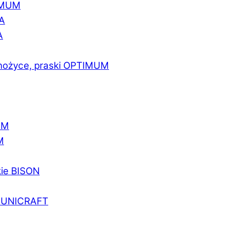
IMUM
A
A
 nożyce, praski OPTIMUM
UM
M
kie BISON
a UNICRAFT