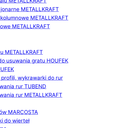
etalu METALLKRAFT
acjonarne METALLKRAFT
wukolumnowe METALLKRAFT
ionowe METALLKRAFT
talu METALLKRAFT
 do usuwania gratu HOUFEK
HOUFEK
do profili, wykrawarki do rur
fowania rur TUBEND
ifowania rur METALLKRAFT
worów MARCOSTA
ki do wierteł