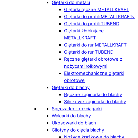
Giętarki do metalu
Giętarki ręczne METALLKRAFT
Giętarki do profili METALLKRAFTv
Giętarki do profili TUBEND
Giętarki żłobkujące
METALLKRAFT
Giętarki do rur METALLKRAFT
Giętarki do rur TUBEND
Ręczne giętarki obrotowe z
nożycami rolkowymi
Elektromechaniczne giętarki
obrotowe
Giętarki do blachy
Ręczne zaginarki do blachy
Silnikowe zaginarki do blachy
Spęczarko - rozciągarki
Walcarki do blachy
Ukosowarki do blach
Gilotyny do cięcia blachy
Nożyce krążkowe do blachy