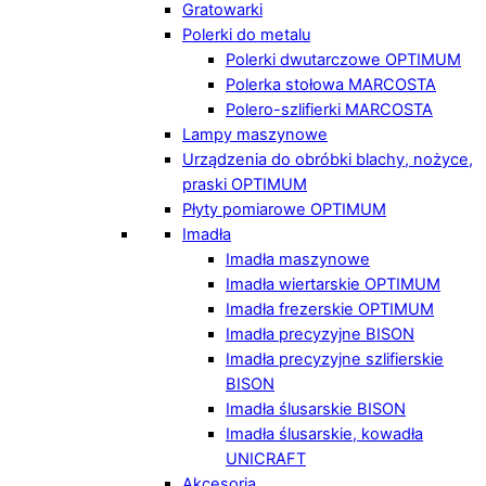
Gratowarki
Polerki do metalu
Polerki dwutarczowe OPTIMUM
Polerka stołowa MARCOSTA
Polero-szlifierki MARCOSTA
Lampy maszynowe
Urządzenia do obróbki blachy, nożyce,
praski OPTIMUM
Płyty pomiarowe OPTIMUM
Imadła
Imadła maszynowe
Imadła wiertarskie OPTIMUM
Imadła frezerskie OPTIMUM
Imadła precyzyjne BISON
Imadła precyzyjne szlifierskie
BISON
Imadła ślusarskie BISON
Imadła ślusarskie, kowadła
UNICRAFT
Akcesoria