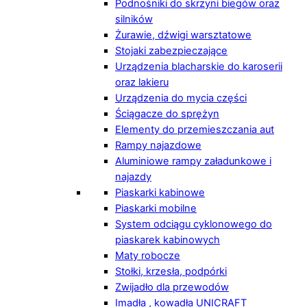
Podnośniki do skrzyni biegów oraz
silników
Żurawie, dźwigi warsztatowe
Stojaki zabezpieczające
Urządzenia blacharskie do karoserii
oraz lakieru
Urządzenia do mycia części
Ściągacze do sprężyn
Elementy do przemieszczania aut
Rampy najazdowe
Aluminiowe rampy załadunkowe i
najazdy
Piaskarki kabinowe
Piaskarki mobilne
System odciągu cyklonowego do
piaskarek kabinowych
Maty robocze
Stołki, krzesła, podpórki
Zwijadło dla przewodów
Imadła , kowadła UNICRAFT