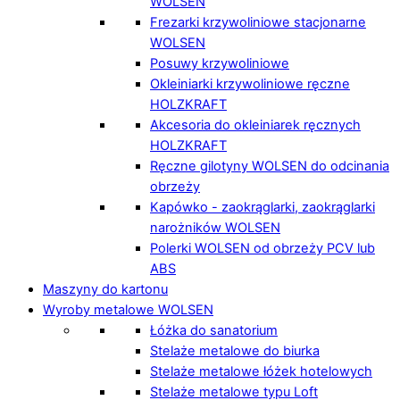
WOLSEN
Frezarki krzywoliniowe stacjonarne
WOLSEN
Posuwy krzywoliniowe
Okleiniarki krzywoliniowe ręczne
HOLZKRAFT
Akcesoria do okleiniarek ręcznych
HOLZKRAFT
Ręczne gilotyny WOLSEN do odcinania
obrzeży
Kapówko - zaokrąglarki, zaokrąglarki
narożników WOLSEN
Polerki WOLSEN od obrzeży PCV lub
ABS
Maszyny do kartonu
Wyroby metalowe WOLSEN
Łóżka do sanatorium
Stelaże metalowe do biurka
Stelaże metalowe łóżek hotelowych
Stelaże metalowe typu Loft