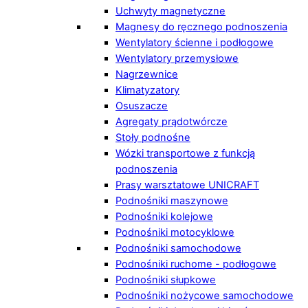
Uchwyty magnetyczne
Magnesy do ręcznego podnoszenia
Wentylatory ścienne i podłogowe
Wentylatory przemysłowe
Nagrzewnice
Klimatyzatory
Osuszacze
Agregaty prądotwórcze
Stoły podnośne
Wózki transportowe z funkcją
podnoszenia
Prasy warsztatowe UNICRAFT
Podnośniki maszynowe
Podnośniki kolejowe
Podnośniki motocyklowe
Podnośniki samochodowe
Podnośniki ruchome - podłogowe
Podnośniki słupkowe
Podnośniki nożycowe samochodowe