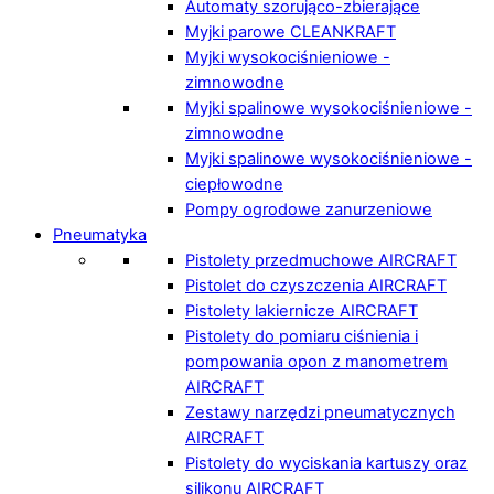
Automaty szorująco-zbierające
Myjki parowe CLEANKRAFT
Myjki wysokociśnieniowe -
zimnowodne
Myjki spalinowe wysokociśnieniowe -
zimnowodne
Myjki spalinowe wysokociśnieniowe -
ciepłowodne
Pompy ogrodowe zanurzeniowe
Pneumatyka
Pistolety przedmuchowe AIRCRAFT
Pistolet do czyszczenia AIRCRAFT
Pistolety lakiernicze AIRCRAFT
Pistolety do pomiaru ciśnienia i
pompowania opon z manometrem
AIRCRAFT
Zestawy narzędzi pneumatycznych
AIRCRAFT
Pistolety do wyciskania kartuszy oraz
silikonu AIRCRAFT