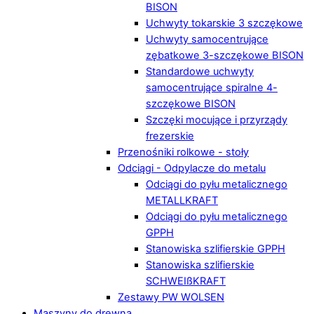
BISON
Uchwyty tokarskie 3 szczękowe
Uchwyty samocentrujące
zębatkowe 3-szczękowe BISON
Standardowe uchwyty
samocentrujące spiralne 4-
szczękowe BISON
Szczęki mocujące i przyrządy
frezerskie
Przenośniki rolkowe - stoły
Odciągi - Odpylacze do metalu
Odciągi do pyłu metalicznego
METALLKRAFT
Odciągi do pyłu metalicznego
GPPH
Stanowiska szlifierskie GPPH
Stanowiska szlifierskie
SCHWEIßKRAFT
Zestawy PW WOLSEN
Maszyny do drewna