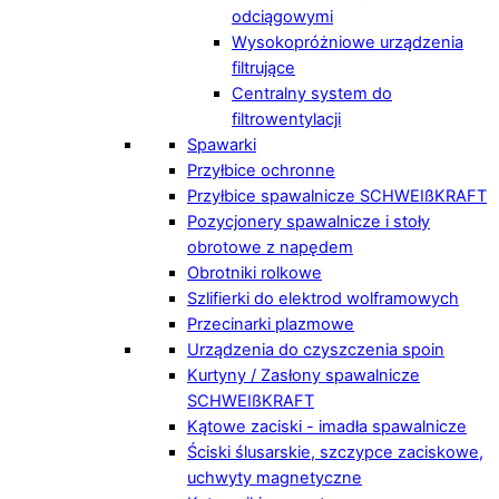
odciągowymi
Wysokopróżniowe urządzenia
filtrujące
Centralny system do
filtrowentylacji
Spawarki
Przyłbice ochronne
Przyłbice spawalnicze SCHWEIßKRAFT
Pozycjonery spawalnicze i stoły
obrotowe z napędem
Obrotniki rolkowe
Szlifierki do elektrod wolframowych
Przecinarki plazmowe
Urządzenia do czyszczenia spoin
Kurtyny / Zasłony spawalnicze
SCHWEIßKRAFT
Kątowe zaciski - imadła spawalnicze
Ściski ślusarskie, szczypce zaciskowe,
uchwyty magnetyczne