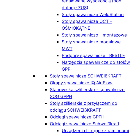
regulowaną wysokością (pod
dotacje ZUS)
Stoły spawalnicze WeldStation
Stoły spawalnicze OCT –
OŚMIOKĄTNE
Stoły spawalniczo - montażowe
Stoły spawalnicze modułowe
MWT
Podpory spawalnicze TRESTLE
Narzędzia spawalnicze do stołów
GPPH
Stoły spawalnicze SCHWEIßKRAFT
Okapy spawalnicze IQ Air Flow
Stanowiska szlifiersko - spawalnicze
SOG GPPH
Stoły szlifierskie z przyłączem do
odciągu SCHWEIßKRAFT
Odciągi spawalnicze GPPH
Odciągi spawalnicze Schweißkraft
Urządzenia filtrujące z ramionami