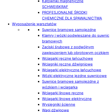
Kątowniki magnetyczne
SCHWEIßKRAF
PROFESJONALNE ŚRODKI
CHEMICZNE DLA SPAWALNICTWA
Wyposażenie warsztatów
Suwnice bramowe samojezdne
Klamry i wózki podwieszane do suwnic
bramowych
Zaciski śrubowe z podwójnym
zawieszeniem lub obrotowym oczkiem
Wciągarki ręczne łańcuchowe
Wciągniki ręczne dźwigniowe
Wciągarki elektryczne łańcuchowe
Wózki elektryczne jezdne suwnicowe
Suwnice bramowe samojezdne z
wózkiem i wciągarką
Wciągarki linowe ręczne
Wciągarki linowe elektryczne
Wysięgniki ścienne
Wagi dźwigowe