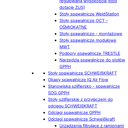
regulowaną wysokością (pod
dotacje ZUS)
Stoły spawalnicze WeldStation
Stoły spawalnicze OCT –
OŚMIOKĄTNE
Stoły spawalniczo - montażowe
Stoły spawalnicze modułowe
MWT
Podpory spawalnicze TRESTLE
Narzędzia spawalnicze do stołów
GPPH
Stoły spawalnicze SCHWEIßKRAFT
Okapy spawalnicze IQ Air Flow
Stanowiska szlifiersko - spawalnicze
SOG GPPH
Stoły szlifierskie z przyłączem do
odciągu SCHWEIßKRAFT
Odciągi spawalnicze GPPH
Odciągi spawalnicze Schweißkraft
Urządzenia filtrujące z ramionami