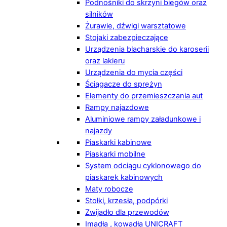
Podnośniki do skrzyni biegów oraz
silników
Żurawie, dźwigi warsztatowe
Stojaki zabezpieczające
Urządzenia blacharskie do karoserii
oraz lakieru
Urządzenia do mycia części
Ściągacze do sprężyn
Elementy do przemieszczania aut
Rampy najazdowe
Aluminiowe rampy załadunkowe i
najazdy
Piaskarki kabinowe
Piaskarki mobilne
System odciągu cyklonowego do
piaskarek kabinowych
Maty robocze
Stołki, krzesła, podpórki
Zwijadło dla przewodów
Imadła , kowadła UNICRAFT