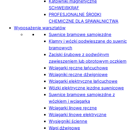
Kątowniki magnetyczne
SCHWEIßKRAF
PROFESJONALNE ŚRODKI
CHEMICZNE DLA SPAWALNICTWA
Wyposażenie warsztatów
Suwnice bramowe samojezdne
Klamry i wózki podwieszane do suwnic
bramowych
Zaciski śrubowe z podwójnym
zawieszeniem lub obrotowym oczkiem
Wciągarki ręczne łańcuchowe
Wciągniki ręczne dźwigniowe
Wciągarki elektryczne łańcuchowe
Wózki elektryczne jezdne suwnicowe
Suwnice bramowe samojezdne z
wózkiem i wciągarką
Wciągarki linowe ręczne
Wciągarki linowe elektryczne
Wysięgniki ścienne
Wagi dźwigowe