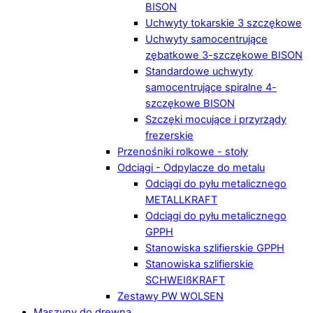
BISON
Uchwyty tokarskie 3 szczękowe
Uchwyty samocentrujące
zębatkowe 3-szczękowe BISON
Standardowe uchwyty
samocentrujące spiralne 4-
szczękowe BISON
Szczęki mocujące i przyrządy
frezerskie
Przenośniki rolkowe - stoły
Odciągi - Odpylacze do metalu
Odciągi do pyłu metalicznego
METALLKRAFT
Odciągi do pyłu metalicznego
GPPH
Stanowiska szlifierskie GPPH
Stanowiska szlifierskie
SCHWEIßKRAFT
Zestawy PW WOLSEN
Maszyny do drewna