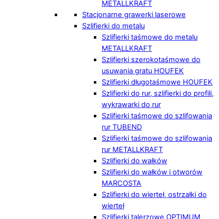
METALLKRAFT
Stacjonarne grawerki laserowe
Szlifierki do metalu
Szlifierki taśmowe do metalu
METALLKRAFT
Szlifierki szerokotaśmowe do
usuwania gratu HOUFEK
Szlifierki długotaśmowe HOUFEK
Szlifierki do rur, szlifierki do profili,
wykrawarki do rur
Szlifierki taśmowe do szlifowania
rur TUBEND
Szlifierki taśmowe do szlifowania
rur METALLKRAFT
Szlifierki do wałków
Szlifierki do wałków i otworów
MARCOSTA
Szlifierki do wierteł, ostrzałki do
wierteł
Szlifierki talerzowe OPTIMUM