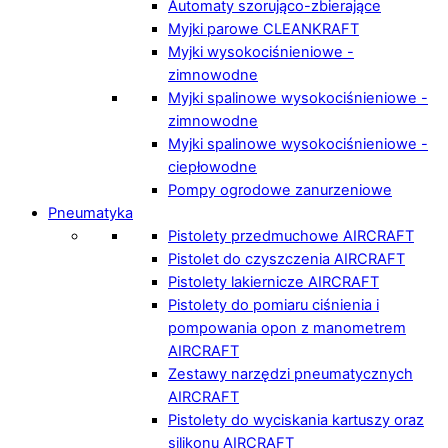
Automaty szorująco-zbierające
Myjki parowe CLEANKRAFT
Myjki wysokociśnieniowe -
zimnowodne
Myjki spalinowe wysokociśnieniowe -
zimnowodne
Myjki spalinowe wysokociśnieniowe -
ciepłowodne
Pompy ogrodowe zanurzeniowe
Pneumatyka
Pistolety przedmuchowe AIRCRAFT
Pistolet do czyszczenia AIRCRAFT
Pistolety lakiernicze AIRCRAFT
Pistolety do pomiaru ciśnienia i
pompowania opon z manometrem
AIRCRAFT
Zestawy narzędzi pneumatycznych
AIRCRAFT
Pistolety do wyciskania kartuszy oraz
silikonu AIRCRAFT