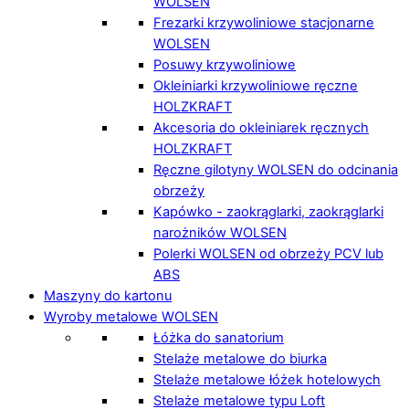
WOLSEN
Frezarki krzywoliniowe stacjonarne
WOLSEN
Posuwy krzywoliniowe
Okleiniarki krzywoliniowe ręczne
HOLZKRAFT
Akcesoria do okleiniarek ręcznych
HOLZKRAFT
Ręczne gilotyny WOLSEN do odcinania
obrzeży
Kapówko - zaokrąglarki, zaokrąglarki
narożników WOLSEN
Polerki WOLSEN od obrzeży PCV lub
ABS
Maszyny do kartonu
Wyroby metalowe WOLSEN
Łóżka do sanatorium
Stelaże metalowe do biurka
Stelaże metalowe łóżek hotelowych
Stelaże metalowe typu Loft