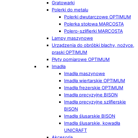
Gratowarki
Polerki do metalu
Polerki dwutarczowe OPTIMUM
Polerka stołowa MARCOSTA
Polero-szlifierki MARCOSTA
Lampy maszynowe
Urządzenia do obróbki blachy, nożyce,
praski OPTIMUM
Płyty pomiarowe OPTIMUM
Imadła
Imadła maszynowe
Imadła wiertarskie OPTIMUM
Imadła frezerskie OPTIMUM
Imadła precyzyjne BISON
Imadła precyzyjne szlifierskie
BISON
Imadła ślusarskie BISON
Imadła ślusarskie, kowadła
UNICRAFT
Akcesoria