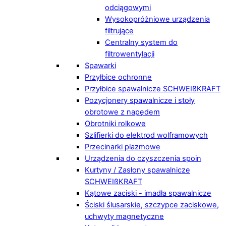
odciągowymi
Wysokopróżniowe urządzenia
filtrujące
Centralny system do
filtrowentylacji
Spawarki
Przyłbice ochronne
Przyłbice spawalnicze SCHWEIßKRAFT
Pozycjonery spawalnicze i stoły
obrotowe z napędem
Obrotniki rolkowe
Szlifierki do elektrod wolframowych
Przecinarki plazmowe
Urządzenia do czyszczenia spoin
Kurtyny / Zasłony spawalnicze
SCHWEIßKRAFT
Kątowe zaciski - imadła spawalnicze
Ściski ślusarskie, szczypce zaciskowe,
uchwyty magnetyczne