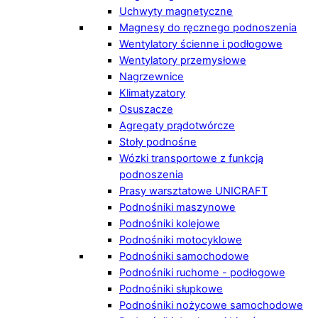
Uchwyty magnetyczne
Magnesy do ręcznego podnoszenia
Wentylatory ścienne i podłogowe
Wentylatory przemysłowe
Nagrzewnice
Klimatyzatory
Osuszacze
Agregaty prądotwórcze
Stoły podnośne
Wózki transportowe z funkcją
podnoszenia
Prasy warsztatowe UNICRAFT
Podnośniki maszynowe
Podnośniki kolejowe
Podnośniki motocyklowe
Podnośniki samochodowe
Podnośniki ruchome - podłogowe
Podnośniki słupkowe
Podnośniki nożycowe samochodowe