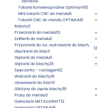
obrotów
Tokarki konwencjonalne Optimum
50
Mini tokarki CNC do metalu
6
Tokarki CNC do metalu OPTIMUM
2
Roboty
3
Przecinarki do metalu
113
Szlifierki do metalu
0
Przycinarki do rur, wykrawarki do blach,
12
dziurkarki do blach
Giętarki do metalu
0
Giętarki do blachy
25
Spęczarko - rozciągarki
2
Walcarki do blachy
16
Ukosowarki do blach
1
Gilotyny do cięcia blachy
39
Prasy do metalu
0
Gwinciarki METALLKRAFT
12
Gwinciarki OPTIMUM
5