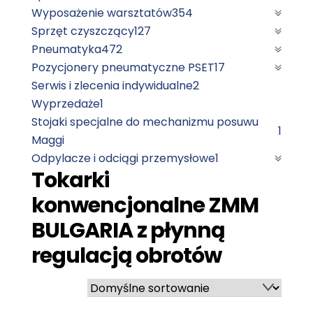
Wyposażenie warsztatów
354
Sprzęt czyszczący
127
Pneumatyka
472
Pozycjonery pneumatyczne PSET
17
Serwis i zlecenia indywidualne
2
Wyprzedaże
1
Stojaki specjalne do mechanizmu posuwu
1
Maggi
Odpylacze i odciągi przemysłowe
1
Tokarki
konwencjonalne ZMM
BULGARIA z płynną
regulacją obrotów