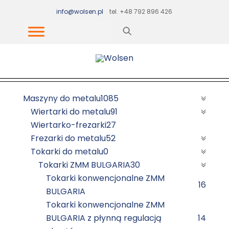
Skip
info@wolsen.pl
tel. +48 792 896 426
to
content
Maszyny do metalu
1085
Wiertarki do metalu
91
Wiertarko-frezarki
27
Frezarki do metalu
52
Tokarki do metalu
0
Tokarki ZMM BULGARIA
30
Tokarki konwencjonalne ZMM
16
BULGARIA
Tokarki konwencjonalne ZMM
BULGARIA z płynną regulacją
14