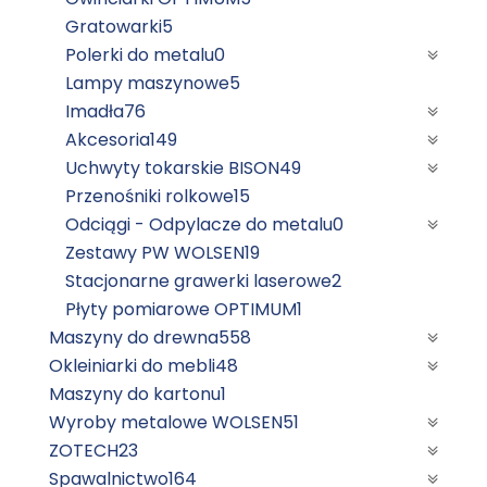
Gratowarki
5
Polerki do metalu
0
Lampy maszynowe
5
Imadła
76
Akcesoria
149
Uchwyty tokarskie BISON
49
Przenośniki rolkowe
15
Odciągi - Odpylacze do metalu
0
Zestawy PW WOLSEN
19
Stacjonarne grawerki laserowe
2
Płyty pomiarowe OPTIMUM
1
Maszyny do drewna
558
Okleiniarki do mebli
48
Maszyny do kartonu
1
Wyroby metalowe WOLSEN
51
ZOTECH
23
Spawalnictwo
164