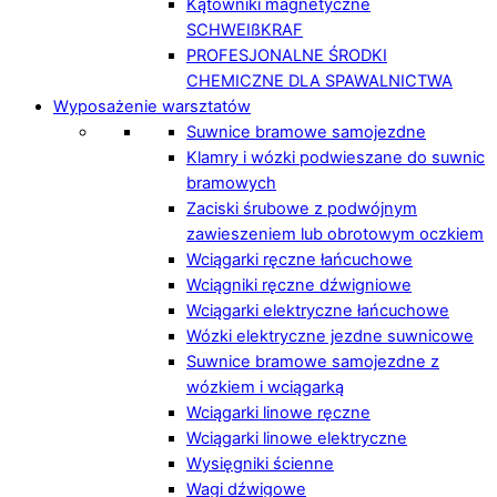
Kątowniki magnetyczne
SCHWEIßKRAF
PROFESJONALNE ŚRODKI
CHEMICZNE DLA SPAWALNICTWA
Wyposażenie warsztatów
Suwnice bramowe samojezdne
Klamry i wózki podwieszane do suwnic
bramowych
Zaciski śrubowe z podwójnym
zawieszeniem lub obrotowym oczkiem
Wciągarki ręczne łańcuchowe
Wciągniki ręczne dźwigniowe
Wciągarki elektryczne łańcuchowe
Wózki elektryczne jezdne suwnicowe
Suwnice bramowe samojezdne z
wózkiem i wciągarką
Wciągarki linowe ręczne
Wciągarki linowe elektryczne
Wysięgniki ścienne
Wagi dźwigowe