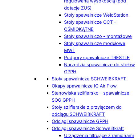
regulowaną wysokością (pod
dotacje ZUS)
Stoły spawalnicze WeldStation
Stoły spawalnicze OCT –
OŚMIOKĄTNE
Stoły spawalniczo - montażowe
Stoły spawalnicze modułowe
MWT
Podpory spawalnicze TRESTLE
Narzędzia spawalnicze do stołów
GPPH
Stoły spawalnicze SCHWEIßKRAFT
Okapy spawalnicze IQ Air Flow
Stanowiska szlifiersko - spawalnicze
SOG GPPH
Stoły szlifierskie z przyłączem do
odciągu SCHWEIßKRAFT
Odciągi spawalnicze GPPH
Odciągi spawalnicze Schweißkraft
Urządzenia filtrujące z ramionami