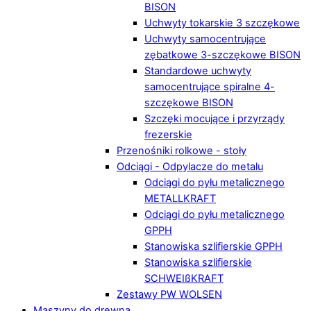
BISON
Uchwyty tokarskie 3 szczękowe
Uchwyty samocentrujące
zębatkowe 3-szczękowe BISON
Standardowe uchwyty
samocentrujące spiralne 4-
szczękowe BISON
Szczęki mocujące i przyrządy
frezerskie
Przenośniki rolkowe - stoły
Odciągi - Odpylacze do metalu
Odciągi do pyłu metalicznego
METALLKRAFT
Odciągi do pyłu metalicznego
GPPH
Stanowiska szlifierskie GPPH
Stanowiska szlifierskie
SCHWEIßKRAFT
Zestawy PW WOLSEN
Maszyny do drewna