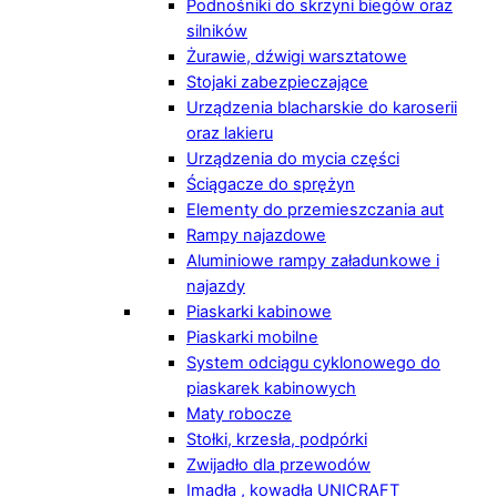
Podnośniki do skrzyni biegów oraz
silników
Żurawie, dźwigi warsztatowe
Stojaki zabezpieczające
Urządzenia blacharskie do karoserii
oraz lakieru
Urządzenia do mycia części
Ściągacze do sprężyn
Elementy do przemieszczania aut
Rampy najazdowe
Aluminiowe rampy załadunkowe i
najazdy
Piaskarki kabinowe
Piaskarki mobilne
System odciągu cyklonowego do
piaskarek kabinowych
Maty robocze
Stołki, krzesła, podpórki
Zwijadło dla przewodów
Imadła , kowadła UNICRAFT