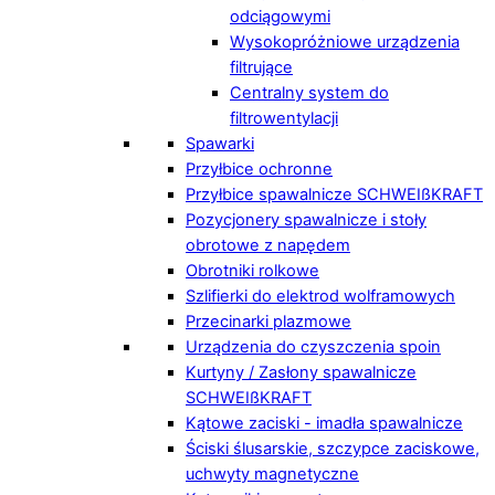
odciągowymi
Wysokopróżniowe urządzenia
filtrujące
Centralny system do
filtrowentylacji
Spawarki
Przyłbice ochronne
Przyłbice spawalnicze SCHWEIßKRAFT
Pozycjonery spawalnicze i stoły
obrotowe z napędem
Obrotniki rolkowe
Szlifierki do elektrod wolframowych
Przecinarki plazmowe
Urządzenia do czyszczenia spoin
Kurtyny / Zasłony spawalnicze
SCHWEIßKRAFT
Kątowe zaciski - imadła spawalnicze
Ściski ślusarskie, szczypce zaciskowe,
uchwyty magnetyczne