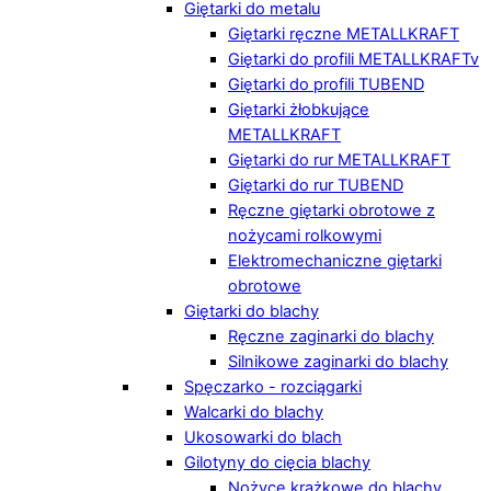
Giętarki do metalu
Giętarki ręczne METALLKRAFT
Giętarki do profili METALLKRAFTv
Giętarki do profili TUBEND
Giętarki żłobkujące
METALLKRAFT
Giętarki do rur METALLKRAFT
Giętarki do rur TUBEND
Ręczne giętarki obrotowe z
nożycami rolkowymi
Elektromechaniczne giętarki
obrotowe
Giętarki do blachy
Ręczne zaginarki do blachy
Silnikowe zaginarki do blachy
Spęczarko - rozciągarki
Walcarki do blachy
Ukosowarki do blach
Gilotyny do cięcia blachy
Nożyce krążkowe do blachy