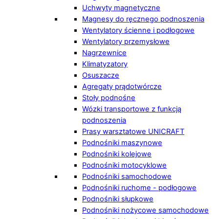
Uchwyty magnetyczne
Magnesy do ręcznego podnoszenia
Wentylatory ścienne i podłogowe
Wentylatory przemysłowe
Nagrzewnice
Klimatyzatory
Osuszacze
Agregaty prądotwórcze
Stoły podnośne
Wózki transportowe z funkcją
podnoszenia
Prasy warsztatowe UNICRAFT
Podnośniki maszynowe
Podnośniki kolejowe
Podnośniki motocyklowe
Podnośniki samochodowe
Podnośniki ruchome - podłogowe
Podnośniki słupkowe
Podnośniki nożycowe samochodowe