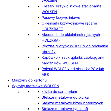
WOLSEN
Frezarki krzywoliniowe stacjonarne
WOLSEN
Posuwy krzywoliniowe
Okleiniarki krzywoliniowe ręczne
HOLZKRAFT
Akcesoria do okleiniarek ręcznych
HOLZKRAFT
Ręczne gilotyny WOLSEN do odcinania
obrzeży
Kapówko - zaokrąglarki, zaokrąglarki
narożników WOLSEN
Polerki WOLSEN od obrzeży PCV lub
ABS
Maszyny do kartonu
Wyroby metalowe WOLSEN
Łóżka do sanatorium
Stelaże metalowe do biurka
Stelaże metalowe łóżek hotelowych
Stelaże metalowe typu Loft