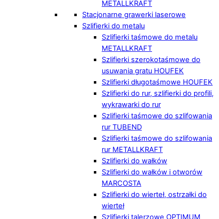
METALLKRAFT
Stacjonarne grawerki laserowe
Szlifierki do metalu
Szlifierki taśmowe do metalu
METALLKRAFT
Szlifierki szerokotaśmowe do
usuwania gratu HOUFEK
Szlifierki długotaśmowe HOUFEK
Szlifierki do rur, szlifierki do profili,
wykrawarki do rur
Szlifierki taśmowe do szlifowania
rur TUBEND
Szlifierki taśmowe do szlifowania
rur METALLKRAFT
Szlifierki do wałków
Szlifierki do wałków i otworów
MARCOSTA
Szlifierki do wierteł, ostrzałki do
wierteł
Szlifierki talerzowe OPTIMUM