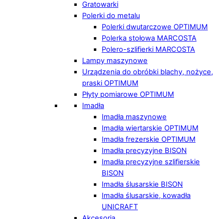
Gratowarki
Polerki do metalu
Polerki dwutarczowe OPTIMUM
Polerka stołowa MARCOSTA
Polero-szlifierki MARCOSTA
Lampy maszynowe
Urządzenia do obróbki blachy, nożyce,
praski OPTIMUM
Płyty pomiarowe OPTIMUM
Imadła
Imadła maszynowe
Imadła wiertarskie OPTIMUM
Imadła frezerskie OPTIMUM
Imadła precyzyjne BISON
Imadła precyzyjne szlifierskie
BISON
Imadła ślusarskie BISON
Imadła ślusarskie, kowadła
UNICRAFT
Akcesoria