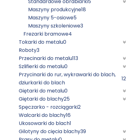
Standardowe obrabiarki
5
Maszyny produkcyjne
18
Maszyny 5-osiowe
5
Maszyny szkoleniowe
3
Frezarki bramowe
4
Tokarki do metalu
0
Roboty
3
Przecinarki do metalu
113
Szlifierki do metalu
0
Przycinarki do rur, wykrawarki do blach,
12
dziurkarki do blach
Giętarki do metalu
0
Giętarki do blachy
25
Spęczarko - rozciągarki
2
Walcarki do blachy
16
Ukosowarki do blach
1
Gilotyny do cięcia blachy
39
Prasy do metalu
0