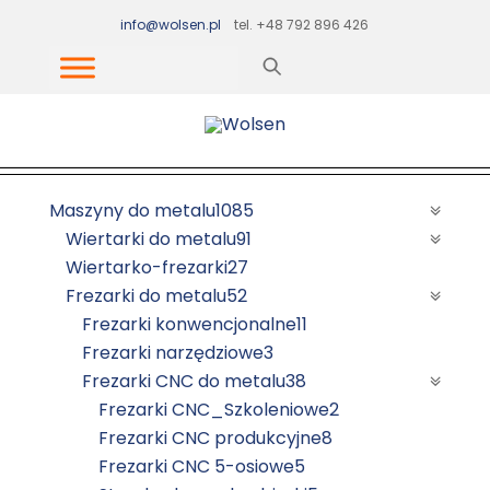
Skip
info@wolsen.pl
tel. +48 792 896 426
to
content
Maszyny do metalu
1085
Wiertarki do metalu
91
Wiertarko-frezarki
27
Frezarki do metalu
52
Frezarki konwencjonalne
11
Frezarki narzędziowe
3
Frezarki CNC do metalu
38
Frezarki CNC_Szkoleniowe
2
Frezarki CNC produkcyjne
8
Frezarki CNC 5-osiowe
5