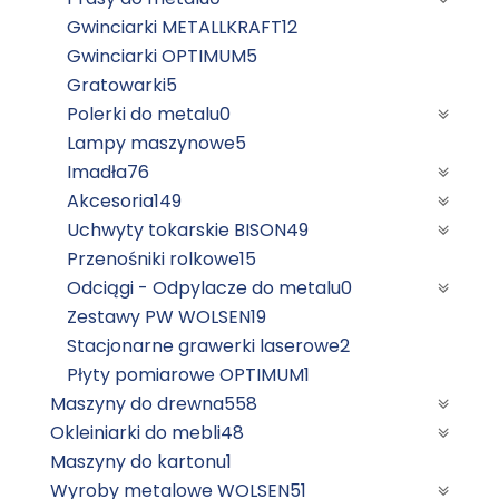
Gwinciarki METALLKRAFT
12
Gwinciarki OPTIMUM
5
Gratowarki
5
Polerki do metalu
0
Lampy maszynowe
5
Imadła
76
Akcesoria
149
Uchwyty tokarskie BISON
49
Przenośniki rolkowe
15
Odciągi - Odpylacze do metalu
0
Zestawy PW WOLSEN
19
Stacjonarne grawerki laserowe
2
Płyty pomiarowe OPTIMUM
1
Maszyny do drewna
558
Okleiniarki do mebli
48
Maszyny do kartonu
1
Wyroby metalowe WOLSEN
51