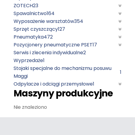
ZOTECH
23
Spawalnictwo
164
Wyposażenie warsztatów
354
Sprzęt czyszczący
127
Pneumatyka
472
Pozycjonery pneumatyczne PSET
17
Serwis i zlecenia indywidualne
2
Wyprzedaże
1
Stojaki specjalne do mechanizmu posuwu
1
Maggi
Odpylacze i odciągi przemysłowe
1
Maszyny produkcyjne
Nie znaleziono