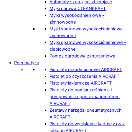
Automaty szorująco-zbierające
Myjki parowe CLEANKRAFT
Myjki wysokociśnieniowe -
zimnowodne
Myjki spalinowe wysokociśnieniowe -
zimnowodne
Myjki spalinowe wysokociśnieniowe -
ciepłowodne
Pompy ogrodowe zanurzeniowe
Pneumatyka
Pistolety przedmuchowe AIRCRAFT
Pistolet do czyszczenia AIRCRAFT
Pistolety lakiernicze AIRCRAFT
Pistolety do pomiaru ciśnienia i
pompowania opon z manometrem
AIRCRAFT
Zestawy narzędzi pneumatycznych
AIRCRAFT
Pistolety do wyciskania kartuszy oraz
silikonu AIRCRAFT