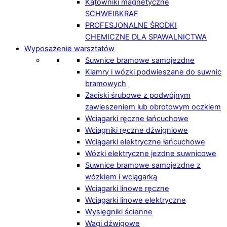
Kątowniki magnetyczne
SCHWEIßKRAF
PROFESJONALNE ŚRODKI
CHEMICZNE DLA SPAWALNICTWA
Wyposażenie warsztatów
Suwnice bramowe samojezdne
Klamry i wózki podwieszane do suwnic
bramowych
Zaciski śrubowe z podwójnym
zawieszeniem lub obrotowym oczkiem
Wciągarki ręczne łańcuchowe
Wciągniki ręczne dźwigniowe
Wciągarki elektryczne łańcuchowe
Wózki elektryczne jezdne suwnicowe
Suwnice bramowe samojezdne z
wózkiem i wciągarką
Wciągarki linowe ręczne
Wciągarki linowe elektryczne
Wysięgniki ścienne
Wagi dźwigowe