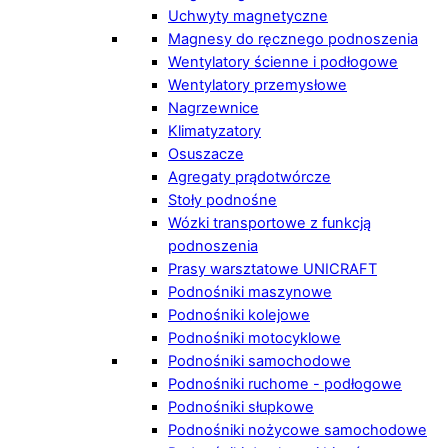
Uchwyty magnetyczne
Magnesy do ręcznego podnoszenia
Wentylatory ścienne i podłogowe
Wentylatory przemysłowe
Nagrzewnice
Klimatyzatory
Osuszacze
Agregaty prądotwórcze
Stoły podnośne
Wózki transportowe z funkcją
podnoszenia
Prasy warsztatowe UNICRAFT
Podnośniki maszynowe
Podnośniki kolejowe
Podnośniki motocyklowe
Podnośniki samochodowe
Podnośniki ruchome - podłogowe
Podnośniki słupkowe
Podnośniki nożycowe samochodowe