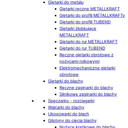
Giętarki do metalu
Giętarki ręczne METALLKRAFT
Giętarki do profili METALLKRAFTv
Giętarki do profili TUBEND
Giętarki żłobkujące
METALLKRAFT
Giętarki do rur METALLKRAFT
Giętarki do rur TUBEND
Ręczne giętarki obrotowe z
nożycami rolkowymi
Elektromechaniczne giętarki
obrotowe
Giętarki do blachy
Ręczne zaginarki do blachy
Silnikowe zaginarki do blachy
Spęczarko - rozciągarki
Walcarki do blachy
Ukosowarki do blach
Gilotyny do cięcia blachy
Nożyce krążkowe do blachy