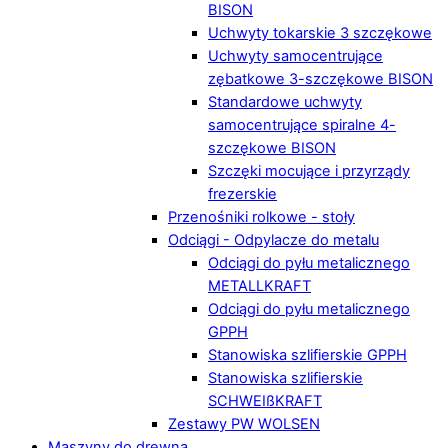
BISON
Uchwyty tokarskie 3 szczękowe
Uchwyty samocentrujące
zębatkowe 3-szczękowe BISON
Standardowe uchwyty
samocentrujące spiralne 4-
szczękowe BISON
Szczęki mocujące i przyrządy
frezerskie
Przenośniki rolkowe - stoły
Odciągi - Odpylacze do metalu
Odciągi do pyłu metalicznego
METALLKRAFT
Odciągi do pyłu metalicznego
GPPH
Stanowiska szlifierskie GPPH
Stanowiska szlifierskie
SCHWEIßKRAFT
Zestawy PW WOLSEN
Maszyny do drewna