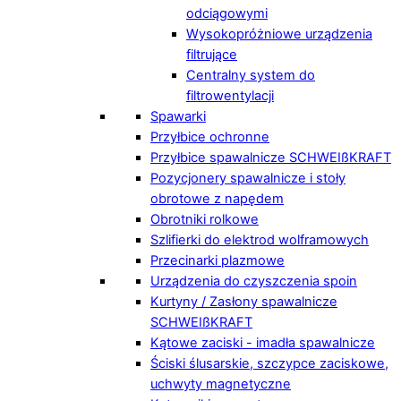
odciągowymi
Wysokopróżniowe urządzenia
filtrujące
Centralny system do
filtrowentylacji
Spawarki
Przyłbice ochronne
Przyłbice spawalnicze SCHWEIßKRAFT
Pozycjonery spawalnicze i stoły
obrotowe z napędem
Obrotniki rolkowe
Szlifierki do elektrod wolframowych
Przecinarki plazmowe
Urządzenia do czyszczenia spoin
Kurtyny / Zasłony spawalnicze
SCHWEIßKRAFT
Kątowe zaciski - imadła spawalnicze
Ściski ślusarskie, szczypce zaciskowe,
uchwyty magnetyczne