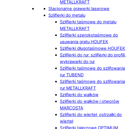
METALLKRAFT
Stacjonarne grawerki laserowe
Szlifierki do metalu
Szlifierki taśmowe do metalu
METALLKRAFT
Szlifierki szerokotaśmowe do
usuwania gratu HOUFEK
Szlifierki długotaśmowe HOUFEK
Szlifierki do rur, szlifierki do profili,
wykrawarki do rur
Szlifierki taśmowe do szlifowania
rur TUBEND
Szlifierki taśmowe do szlifowania
rur METALLKRAFT
Szlifierki do wałków
Szlifierki do wałków i otworów
MARCOSTA
Szlifierki do wierteł, ostrzałki do
wierteł
Szlifierki talerzowe OPTIMUM