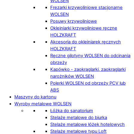
WOLSEN
Frezarki krzywoliniowe stacjonarne
WOLSEN
Posuwy krzywoliniowe
Okleiniarki krzywoliniowe ręczne
HOLZKRAFT
Akcesoria do okleiniarek ręcznych
HOLZKRAFT
Ręczne gilotyny WOLSEN do odcinania
obrzeży
Kapówko - zaokrąglarki, zaokrąglarki
narożników WOLSEN
Polerki WOLSEN od obrzeży PCV lub
ABS
Maszyny do kartonu
Wyroby metalowe WOLSEN
Łóżka do sanatorium
Stelaże metalowe do biurka
Stelaże metalowe łóżek hotelowych
Stelaże metalowe typu Loft