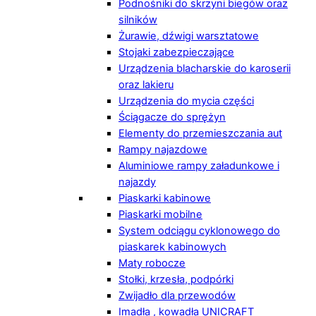
Podnośniki do skrzyni biegów oraz
silników
Żurawie, dźwigi warsztatowe
Stojaki zabezpieczające
Urządzenia blacharskie do karoserii
oraz lakieru
Urządzenia do mycia części
Ściągacze do sprężyn
Elementy do przemieszczania aut
Rampy najazdowe
Aluminiowe rampy załadunkowe i
najazdy
Piaskarki kabinowe
Piaskarki mobilne
System odciągu cyklonowego do
piaskarek kabinowych
Maty robocze
Stołki, krzesła, podpórki
Zwijadło dla przewodów
Imadła , kowadła UNICRAFT