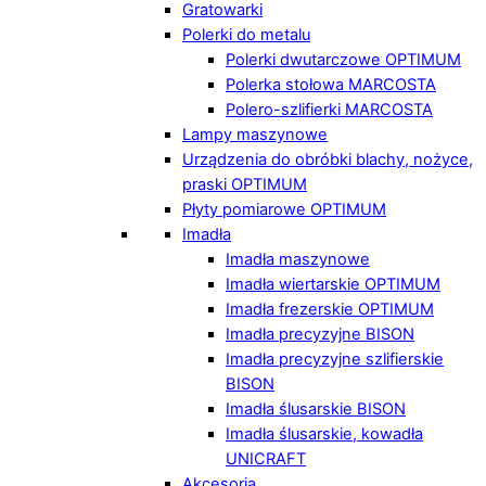
Gratowarki
Polerki do metalu
Polerki dwutarczowe OPTIMUM
Polerka stołowa MARCOSTA
Polero-szlifierki MARCOSTA
Lampy maszynowe
Urządzenia do obróbki blachy, nożyce,
praski OPTIMUM
Płyty pomiarowe OPTIMUM
Imadła
Imadła maszynowe
Imadła wiertarskie OPTIMUM
Imadła frezerskie OPTIMUM
Imadła precyzyjne BISON
Imadła precyzyjne szlifierskie
BISON
Imadła ślusarskie BISON
Imadła ślusarskie, kowadła
UNICRAFT
Akcesoria