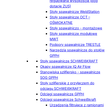
regulowaną wysokością (pod
dotacje ZUS)
Stoły spawalnicze WeldStation
Stoły spawalnicze OCT –
OŚMIOKĄTNE
Stoły spawalniczo - montażowe
Stoły spawalnicze modułowe
MWT
Podpory spawalnicze TRESTLE
Narzędzia spawalnicze do stołów
GPPH
Stoły spawalnicze SCHWEIßKRAFT
Okapy spawalnicze IQ Air Flow
Stanowiska szlifiersko - spawalnicze
SOG GPPH
Stoły szlifierskie z przyłączem do
odciągu SCHWEIßKRAFT
Odciągi spawalnicze GPPH
Odciągi spawalnicze Schweißkraft
Urządzenia filtrujące z ramionami