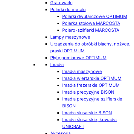
Gratowarki
Polerki do metalu
Polerki dwutarczowe OPTIMUM
Polerka stołowa MARCOSTA
Polero-szlifierki MARCOSTA
Lampy maszynowe
Urządzenia do obróbki blachy, nożyce,
praski OPTIMUM
Płyty pomiarowe OPTIMUM
Imadła
Imadła maszynowe
Imadła wiertarskie OPTIMUM
Imadła frezerskie OPTIMUM
Imadła precyzyjne BISON
Imadła precyzyjne szlifierskie
BISON
Imadła ślusarskie BISON
Imadła ślusarskie, kowadła
UNICRAFT
Akcesoria