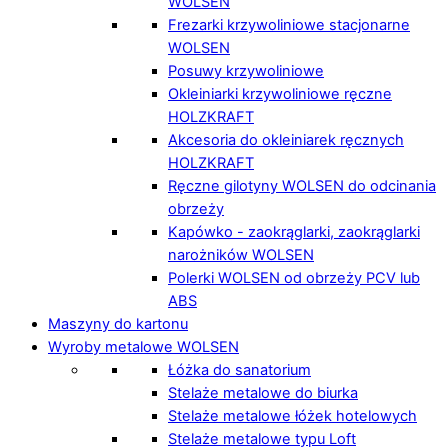
WOLSEN
Frezarki krzywoliniowe stacjonarne
WOLSEN
Posuwy krzywoliniowe
Okleiniarki krzywoliniowe ręczne
HOLZKRAFT
Akcesoria do okleiniarek ręcznych
HOLZKRAFT
Ręczne gilotyny WOLSEN do odcinania
obrzeży
Kapówko - zaokrąglarki, zaokrąglarki
narożników WOLSEN
Polerki WOLSEN od obrzeży PCV lub
ABS
Maszyny do kartonu
Wyroby metalowe WOLSEN
Łóżka do sanatorium
Stelaże metalowe do biurka
Stelaże metalowe łóżek hotelowych
Stelaże metalowe typu Loft