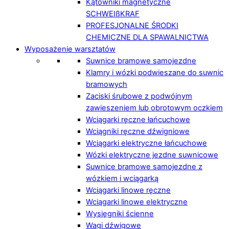
Kątowniki magnetyczne
SCHWEIßKRAF
PROFESJONALNE ŚRODKI
CHEMICZNE DLA SPAWALNICTWA
Wyposażenie warsztatów
Suwnice bramowe samojezdne
Klamry i wózki podwieszane do suwnic
bramowych
Zaciski śrubowe z podwójnym
zawieszeniem lub obrotowym oczkiem
Wciągarki ręczne łańcuchowe
Wciągniki ręczne dźwigniowe
Wciągarki elektryczne łańcuchowe
Wózki elektryczne jezdne suwnicowe
Suwnice bramowe samojezdne z
wózkiem i wciągarką
Wciągarki linowe ręczne
Wciągarki linowe elektryczne
Wysięgniki ścienne
Wagi dźwigowe