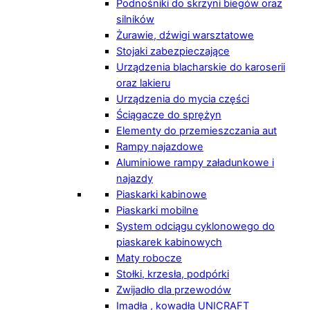
Podnośniki do skrzyni biegów oraz
silników
Żurawie, dźwigi warsztatowe
Stojaki zabezpieczające
Urządzenia blacharskie do karoserii
oraz lakieru
Urządzenia do mycia części
Ściągacze do sprężyn
Elementy do przemieszczania aut
Rampy najazdowe
Aluminiowe rampy załadunkowe i
najazdy
Piaskarki kabinowe
Piaskarki mobilne
System odciągu cyklonowego do
piaskarek kabinowych
Maty robocze
Stołki, krzesła, podpórki
Zwijadło dla przewodów
Imadła , kowadła UNICRAFT