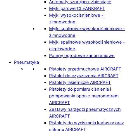
Automaty szorująco-zbierające
Myjki parowe CLEANKRAFT
Myjki wysokociśnieniowe -
zimnowodne
Myjki spalinowe wysokociśnieniowe -
zimnowodne
Myjki spalinowe wysokociśnieniowe -
ciepłowodne
Pompy ogrodowe zanurzeniowe
Pneumatyka
Pistolety przedmuchowe AIRCRAFT
Pistolet do czyszczenia AIRCRAFT
Pistolety lakiernicze AIRCRAFT
Pistolety do pomiaru ciśnienia i
pompowania opon z manometrem
AIRCRAFT
Zestawy narzędzi pneumatycznych
AIRCRAFT
Pistolety do wyciskania kartuszy oraz
silikonu AIRCRAFT