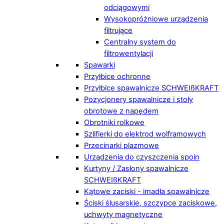
odciągowymi
Wysokopróżniowe urządzenia
filtrujące
Centralny system do
filtrowentylacji
Spawarki
Przyłbice ochronne
Przyłbice spawalnicze SCHWEIßKRAFT
Pozycjonery spawalnicze i stoły
obrotowe z napędem
Obrotniki rolkowe
Szlifierki do elektrod wolframowych
Przecinarki plazmowe
Urządzenia do czyszczenia spoin
Kurtyny / Zasłony spawalnicze
SCHWEIßKRAFT
Kątowe zaciski - imadła spawalnicze
Ściski ślusarskie, szczypce zaciskowe,
uchwyty magnetyczne