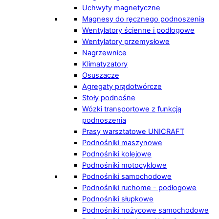
Uchwyty magnetyczne
Magnesy do ręcznego podnoszenia
Wentylatory ścienne i podłogowe
Wentylatory przemysłowe
Nagrzewnice
Klimatyzatory
Osuszacze
Agregaty prądotwórcze
Stoły podnośne
Wózki transportowe z funkcją
podnoszenia
Prasy warsztatowe UNICRAFT
Podnośniki maszynowe
Podnośniki kolejowe
Podnośniki motocyklowe
Podnośniki samochodowe
Podnośniki ruchome - podłogowe
Podnośniki słupkowe
Podnośniki nożycowe samochodowe