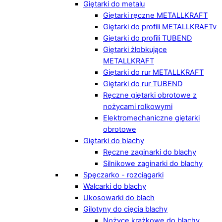
Giętarki do metalu
Giętarki ręczne METALLKRAFT
Giętarki do profili METALLKRAFTv
Giętarki do profili TUBEND
Giętarki żłobkujące
METALLKRAFT
Giętarki do rur METALLKRAFT
Giętarki do rur TUBEND
Ręczne giętarki obrotowe z
nożycami rolkowymi
Elektromechaniczne giętarki
obrotowe
Giętarki do blachy
Ręczne zaginarki do blachy
Silnikowe zaginarki do blachy
Spęczarko - rozciągarki
Walcarki do blachy
Ukosowarki do blach
Gilotyny do cięcia blachy
Nożyce krążkowe do blachy