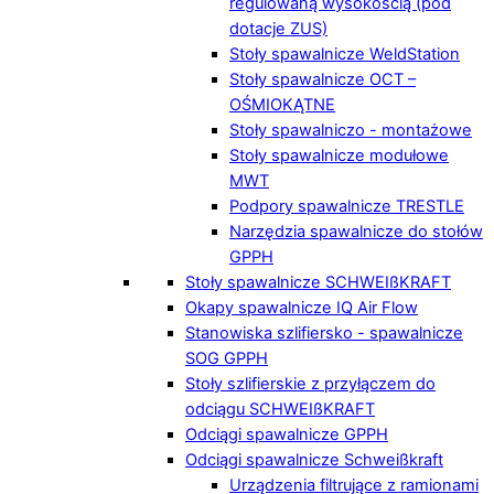
regulowaną wysokością (pod
dotacje ZUS)
Stoły spawalnicze WeldStation
Stoły spawalnicze OCT –
OŚMIOKĄTNE
Stoły spawalniczo - montażowe
Stoły spawalnicze modułowe
MWT
Podpory spawalnicze TRESTLE
Narzędzia spawalnicze do stołów
GPPH
Stoły spawalnicze SCHWEIßKRAFT
Okapy spawalnicze IQ Air Flow
Stanowiska szlifiersko - spawalnicze
SOG GPPH
Stoły szlifierskie z przyłączem do
odciągu SCHWEIßKRAFT
Odciągi spawalnicze GPPH
Odciągi spawalnicze Schweißkraft
Urządzenia filtrujące z ramionami