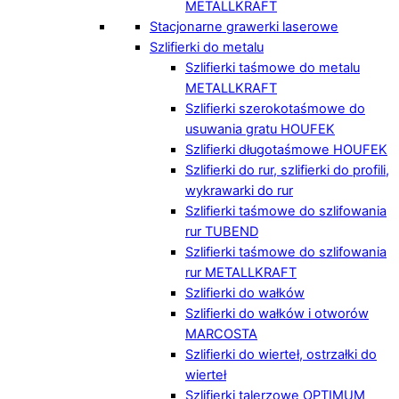
METALLKRAFT
Stacjonarne grawerki laserowe
Szlifierki do metalu
Szlifierki taśmowe do metalu
METALLKRAFT
Szlifierki szerokotaśmowe do
usuwania gratu HOUFEK
Szlifierki długotaśmowe HOUFEK
Szlifierki do rur, szlifierki do profili,
wykrawarki do rur
Szlifierki taśmowe do szlifowania
rur TUBEND
Szlifierki taśmowe do szlifowania
rur METALLKRAFT
Szlifierki do wałków
Szlifierki do wałków i otworów
MARCOSTA
Szlifierki do wierteł, ostrzałki do
wierteł
Szlifierki talerzowe OPTIMUM