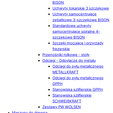
BISON
Uchwyty tokarskie 3 szczękowe
Uchwyty samocentrujące
zębatkowe 3-szczękowe BISON
Standardowe uchwyty
samocentrujące spiralne 4-
szczękowe BISON
Szczęki mocujące i przyrządy
frezerskie
Przenośniki rolkowe - stoły
Odciągi - Odpylacze do metalu
Odciągi do pyłu metalicznego
METALLKRAFT
Odciągi do pyłu metalicznego
GPPH
Stanowiska szlifierskie GPPH
Stanowiska szlifierskie
SCHWEIßKRAFT
Zestawy PW WOLSEN
Maszyny do drewna