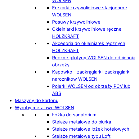
WOLSEN
Frezarki krzywoliniowe stacjonarne
WOLSEN
Posuwy krzywoliniowe
Okleiniarki krzywoliniowe ręczne
HOLZKRAFT
Akcesoria do okleiniarek ręcznych
HOLZKRAFT
Ręczne gilotyny WOLSEN do odcinania
obrzeży
Kapówko - zaokrąglarki, zaokrąglarki
narożników WOLSEN
Polerki WOLSEN od obrzeży PCV lub
ABS
Maszyny do kartonu
Wyroby metalowe WOLSEN
Łóżka do sanatorium
Stelaże metalowe do biurka
Stelaże metalowe łóżek hotelowych
Stelaże metalowe typu Loft