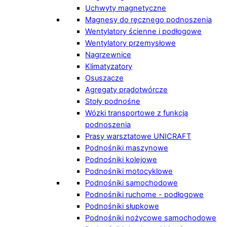
Uchwyty magnetyczne
Magnesy do ręcznego podnoszenia
Wentylatory ścienne i podłogowe
Wentylatory przemysłowe
Nagrzewnice
Klimatyzatory
Osuszacze
Agregaty prądotwórcze
Stoły podnośne
Wózki transportowe z funkcją
podnoszenia
Prasy warsztatowe UNICRAFT
Podnośniki maszynowe
Podnośniki kolejowe
Podnośniki motocyklowe
Podnośniki samochodowe
Podnośniki ruchome - podłogowe
Podnośniki słupkowe
Podnośniki nożycowe samochodowe