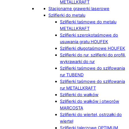
METALLKRAFT
Stacjonarne grawerki laserowe
Szlifierki do metalu
Szlifierki taśmowe do metalu
METALLKRAFT
Szlifierki szerokotaśmowe do
usuwania gratu HOUFEK
Szlifierki długotaśmowe HOUFEK
Szlifierki do rur, szlifierki do profili,
wykrawarki do rur
Szlifierki taśmowe do szlifowania
rur TUBEND
Szlifierki taśmowe do szlifowania
rur METALLKRAFT
Szlifierki do wałków
Szlifierki do wałków i otworów
MARCOSTA
Szlifierki do wierteł, ostrzałki do
wierteł
Szlifierki talerzowe OPTIMUM