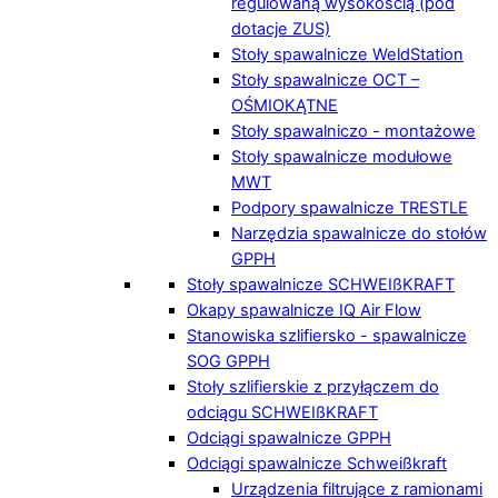
regulowaną wysokością (pod
dotacje ZUS)
Stoły spawalnicze WeldStation
Stoły spawalnicze OCT –
OŚMIOKĄTNE
Stoły spawalniczo - montażowe
Stoły spawalnicze modułowe
MWT
Podpory spawalnicze TRESTLE
Narzędzia spawalnicze do stołów
GPPH
Stoły spawalnicze SCHWEIßKRAFT
Okapy spawalnicze IQ Air Flow
Stanowiska szlifiersko - spawalnicze
SOG GPPH
Stoły szlifierskie z przyłączem do
odciągu SCHWEIßKRAFT
Odciągi spawalnicze GPPH
Odciągi spawalnicze Schweißkraft
Urządzenia filtrujące z ramionami