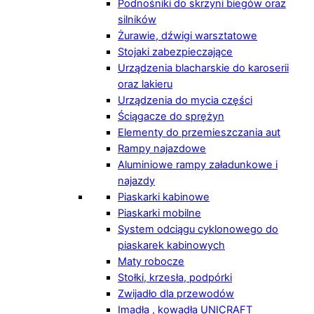
Podnośniki do skrzyni biegów oraz
silników
Żurawie, dźwigi warsztatowe
Stojaki zabezpieczające
Urządzenia blacharskie do karoserii
oraz lakieru
Urządzenia do mycia części
Ściągacze do sprężyn
Elementy do przemieszczania aut
Rampy najazdowe
Aluminiowe rampy załadunkowe i
najazdy
Piaskarki kabinowe
Piaskarki mobilne
System odciągu cyklonowego do
piaskarek kabinowych
Maty robocze
Stołki, krzesła, podpórki
Zwijadło dla przewodów
Imadła , kowadła UNICRAFT