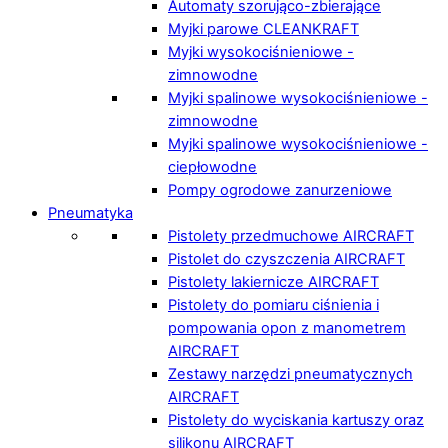
Automaty szorująco-zbierające
Myjki parowe CLEANKRAFT
Myjki wysokociśnieniowe -
zimnowodne
Myjki spalinowe wysokociśnieniowe -
zimnowodne
Myjki spalinowe wysokociśnieniowe -
ciepłowodne
Pompy ogrodowe zanurzeniowe
Pneumatyka
Pistolety przedmuchowe AIRCRAFT
Pistolet do czyszczenia AIRCRAFT
Pistolety lakiernicze AIRCRAFT
Pistolety do pomiaru ciśnienia i
pompowania opon z manometrem
AIRCRAFT
Zestawy narzędzi pneumatycznych
AIRCRAFT
Pistolety do wyciskania kartuszy oraz
silikonu AIRCRAFT