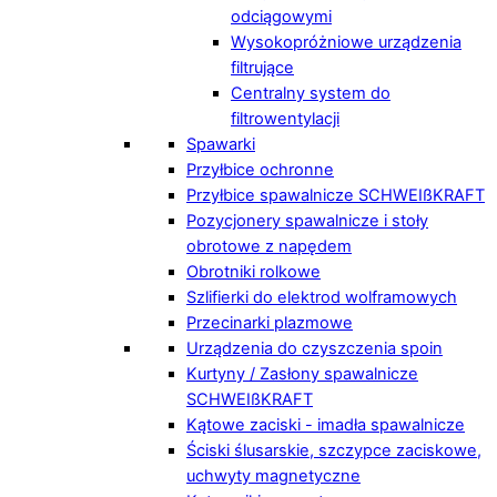
odciągowymi
Wysokopróżniowe urządzenia
filtrujące
Centralny system do
filtrowentylacji
Spawarki
Przyłbice ochronne
Przyłbice spawalnicze SCHWEIßKRAFT
Pozycjonery spawalnicze i stoły
obrotowe z napędem
Obrotniki rolkowe
Szlifierki do elektrod wolframowych
Przecinarki plazmowe
Urządzenia do czyszczenia spoin
Kurtyny / Zasłony spawalnicze
SCHWEIßKRAFT
Kątowe zaciski - imadła spawalnicze
Ściski ślusarskie, szczypce zaciskowe,
uchwyty magnetyczne