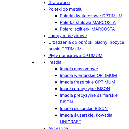
Gratowarki
Polerki do metalu
Polerki dwutarczowe OPTIMUM
Polerka stołowa MARCOSTA
Polero-szlifierki MARCOSTA
Lampy maszynowe
Urządzenia do obróbki blachy, nożyce,
praski OPTIMUM
Płyty pomiarowe OPTIMUM
Imadła
Imadła maszynowe
Imadła wiertarskie OPTIMUM
Imadła frezerskie OPTIMUM
Imadła precyzyjne BISON
Imadła precyzyjne szlifierskie
BISON
Imadła ślusarskie BISON
Imadła ślusarskie, kowadła
UNICRAFT
Akcesoria