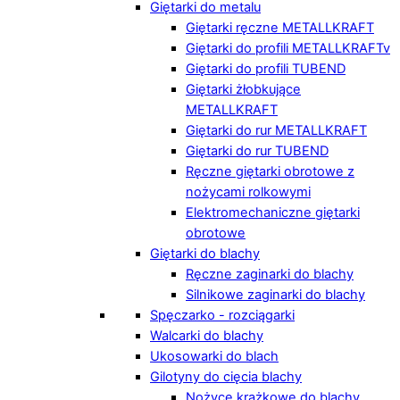
Giętarki do metalu
Giętarki ręczne METALLKRAFT
Giętarki do profili METALLKRAFTv
Giętarki do profili TUBEND
Giętarki żłobkujące
METALLKRAFT
Giętarki do rur METALLKRAFT
Giętarki do rur TUBEND
Ręczne giętarki obrotowe z
nożycami rolkowymi
Elektromechaniczne giętarki
obrotowe
Giętarki do blachy
Ręczne zaginarki do blachy
Silnikowe zaginarki do blachy
Spęczarko - rozciągarki
Walcarki do blachy
Ukosowarki do blach
Gilotyny do cięcia blachy
Nożyce krążkowe do blachy