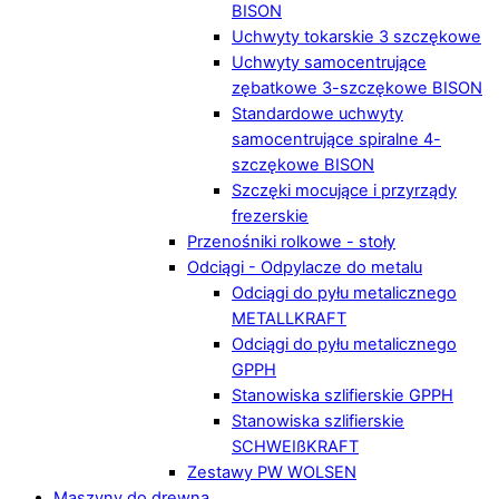
BISON
Uchwyty tokarskie 3 szczękowe
Uchwyty samocentrujące
zębatkowe 3-szczękowe BISON
Standardowe uchwyty
samocentrujące spiralne 4-
szczękowe BISON
Szczęki mocujące i przyrządy
frezerskie
Przenośniki rolkowe - stoły
Odciągi - Odpylacze do metalu
Odciągi do pyłu metalicznego
METALLKRAFT
Odciągi do pyłu metalicznego
GPPH
Stanowiska szlifierskie GPPH
Stanowiska szlifierskie
SCHWEIßKRAFT
Zestawy PW WOLSEN
Maszyny do drewna