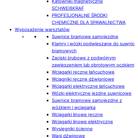
Kątowniki magnetyczne
SCHWEIßKRAF
PROFESJONALNE ŚRODKI
CHEMICZNE DLA SPAWALNICTWA
Wyposażenie warsztatów
Suwnice bramowe samojezdne
Klamry i wózki podwieszane do suwnic
bramowych
Zaciski śrubowe z podwójnym
zawieszeniem lub obrotowym oczkiem
Wciągarki ręczne łańcuchowe
Wciągniki ręczne dźwigniowe
Wciągarki elektryczne łańcuchowe
Wózki elektryczne jezdne suwnicowe
Suwnice bramowe samojezdne z
wózkiem i wciągarką
Wciągarki linowe ręczne
Wciągarki linowe elektryczne
Wysięgniki ścienne
Wagi dźwigowe