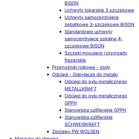
BISON
Uchwyty tokarskie 3 szczękowe
Uchwyty samocentrujące
zębatkowe 3-szczękowe BISON
Standardowe uchwyty
samocentrujące spiralne 4-
szczękowe BISON
Szczęki mocujące i przyrządy
frezerskie
Przenośniki rolkowe - stoły
Odciągi - Odpylacze do metalu
Odciągi do pyłu metalicznego
METALLKRAFT
Odciągi do pyłu metalicznego
GPPH
Stanowiska szlifierskie GPPH
Stanowiska szlifierskie
SCHWEIßKRAFT
Zestawy PW WOLSEN
Maszyny do drewna