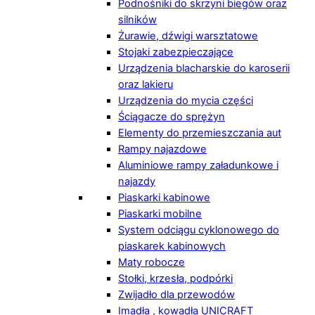
Podnośniki do skrzyni biegów oraz
silników
Żurawie, dźwigi warsztatowe
Stojaki zabezpieczające
Urządzenia blacharskie do karoserii
oraz lakieru
Urządzenia do mycia części
Ściągacze do sprężyn
Elementy do przemieszczania aut
Rampy najazdowe
Aluminiowe rampy załadunkowe i
najazdy
Piaskarki kabinowe
Piaskarki mobilne
System odciągu cyklonowego do
piaskarek kabinowych
Maty robocze
Stołki, krzesła, podpórki
Zwijadło dla przewodów
Imadła , kowadła UNICRAFT