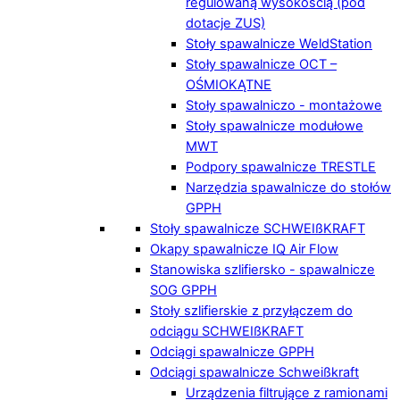
regulowaną wysokością (pod
dotacje ZUS)
Stoły spawalnicze WeldStation
Stoły spawalnicze OCT –
OŚMIOKĄTNE
Stoły spawalniczo - montażowe
Stoły spawalnicze modułowe
MWT
Podpory spawalnicze TRESTLE
Narzędzia spawalnicze do stołów
GPPH
Stoły spawalnicze SCHWEIßKRAFT
Okapy spawalnicze IQ Air Flow
Stanowiska szlifiersko - spawalnicze
SOG GPPH
Stoły szlifierskie z przyłączem do
odciągu SCHWEIßKRAFT
Odciągi spawalnicze GPPH
Odciągi spawalnicze Schweißkraft
Urządzenia filtrujące z ramionami