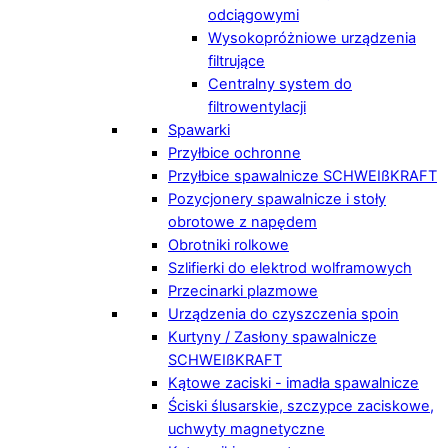
odciągowymi
Wysokopróżniowe urządzenia
filtrujące
Centralny system do
filtrowentylacji
Spawarki
Przyłbice ochronne
Przyłbice spawalnicze SCHWEIßKRAFT
Pozycjonery spawalnicze i stoły
obrotowe z napędem
Obrotniki rolkowe
Szlifierki do elektrod wolframowych
Przecinarki plazmowe
Urządzenia do czyszczenia spoin
Kurtyny / Zasłony spawalnicze
SCHWEIßKRAFT
Kątowe zaciski - imadła spawalnicze
Ściski ślusarskie, szczypce zaciskowe,
uchwyty magnetyczne