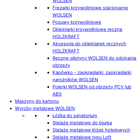
WOLSEN
Frezarki krzywoliniowe stacjonarne
WOLSEN
Posuwy krzywoliniowe
Okleiniarki krzywoliniowe ręczne
HOLZKRAFT
Akcesoria do okleiniarek ręcznych
HOLZKRAFT
Ręczne gilotyny WOLSEN do odcinania
obrzeży
Kapówko - zaokrąglarki, zaokrąglarki
narożników WOLSEN
Polerki WOLSEN od obrzeży PCV lub
ABS
Maszyny do kartonu
Wyroby metalowe WOLSEN
Łóżka do sanatorium
Stelaże metalowe do biurka
Stelaże metalowe łóżek hotelowych
Stelaże metalowe typu Loft