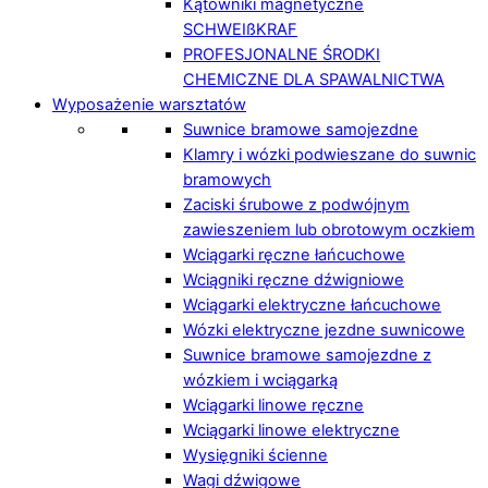
Kątowniki magnetyczne
SCHWEIßKRAF
PROFESJONALNE ŚRODKI
CHEMICZNE DLA SPAWALNICTWA
Wyposażenie warsztatów
Suwnice bramowe samojezdne
Klamry i wózki podwieszane do suwnic
bramowych
Zaciski śrubowe z podwójnym
zawieszeniem lub obrotowym oczkiem
Wciągarki ręczne łańcuchowe
Wciągniki ręczne dźwigniowe
Wciągarki elektryczne łańcuchowe
Wózki elektryczne jezdne suwnicowe
Suwnice bramowe samojezdne z
wózkiem i wciągarką
Wciągarki linowe ręczne
Wciągarki linowe elektryczne
Wysięgniki ścienne
Wagi dźwigowe