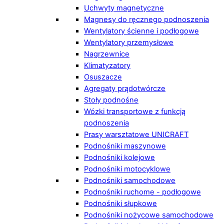
Uchwyty magnetyczne
Magnesy do ręcznego podnoszenia
Wentylatory ścienne i podłogowe
Wentylatory przemysłowe
Nagrzewnice
Klimatyzatory
Osuszacze
Agregaty prądotwórcze
Stoły podnośne
Wózki transportowe z funkcją
podnoszenia
Prasy warsztatowe UNICRAFT
Podnośniki maszynowe
Podnośniki kolejowe
Podnośniki motocyklowe
Podnośniki samochodowe
Podnośniki ruchome - podłogowe
Podnośniki słupkowe
Podnośniki nożycowe samochodowe