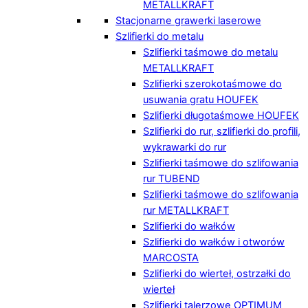
METALLKRAFT
Stacjonarne grawerki laserowe
Szlifierki do metalu
Szlifierki taśmowe do metalu
METALLKRAFT
Szlifierki szerokotaśmowe do
usuwania gratu HOUFEK
Szlifierki długotaśmowe HOUFEK
Szlifierki do rur, szlifierki do profili,
wykrawarki do rur
Szlifierki taśmowe do szlifowania
rur TUBEND
Szlifierki taśmowe do szlifowania
rur METALLKRAFT
Szlifierki do wałków
Szlifierki do wałków i otworów
MARCOSTA
Szlifierki do wierteł, ostrzałki do
wierteł
Szlifierki talerzowe OPTIMUM