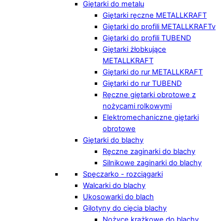
Giętarki do metalu
Giętarki ręczne METALLKRAFT
Giętarki do profili METALLKRAFTv
Giętarki do profili TUBEND
Giętarki żłobkujące
METALLKRAFT
Giętarki do rur METALLKRAFT
Giętarki do rur TUBEND
Ręczne giętarki obrotowe z
nożycami rolkowymi
Elektromechaniczne giętarki
obrotowe
Giętarki do blachy
Ręczne zaginarki do blachy
Silnikowe zaginarki do blachy
Spęczarko - rozciągarki
Walcarki do blachy
Ukosowarki do blach
Gilotyny do cięcia blachy
Nożyce krążkowe do blachy