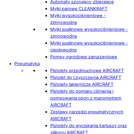
Automaty szorująco-zbierające
Myjki parowe CLEANKRAFT
Myjki wysokociśnieniowe -
zimnowodne
Myjki spalinowe wysokociśnieniowe -
zimnowodne
Myjki spalinowe wysokociśnieniowe -
ciepłowodne
Pompy ogrodowe zanurzeniowe
Pneumatyka
Pistolety przedmuchowe AIRCRAFT
Pistolet do czyszczenia AIRCRAFT
Pistolety lakiernicze AIRCRAFT
Pistolety do pomiaru ciśnienia i
pompowania opon z manometrem
AIRCRAFT
Zestawy narzędzi pneumatycznych
AIRCRAFT
Pistolety do wyciskania kartuszy oraz
silikonu AIRCRAFT