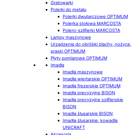
Gratowarki
Polerki do metalu
Polerki dwutarczowe OPTIMUM
Polerka stołowa MARCOSTA
Polero-szlifierki MARCOSTA
Lampy maszynowe
Urządzenia do obróbki blachy, nożyce,
praski OPTIMUM
Płyty pomiarowe OPTIMUM
Imadła
Imadła maszynowe
Imadła wiertarskie OPTIMUM
Imadła frezerskie OPTIMUM
Imadła precyzyjne BISON
Imadła precyzyjne szlifierskie
BISON
Imadła ślusarskie BISON
Imadła ślusarskie, kowadła
UNICRAFT
Akcesoria