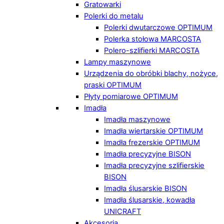
Gratowarki
Polerki do metalu
Polerki dwutarczowe OPTIMUM
Polerka stołowa MARCOSTA
Polero-szlifierki MARCOSTA
Lampy maszynowe
Urządzenia do obróbki blachy, nożyce,
praski OPTIMUM
Płyty pomiarowe OPTIMUM
Imadła
Imadła maszynowe
Imadła wiertarskie OPTIMUM
Imadła frezerskie OPTIMUM
Imadła precyzyjne BISON
Imadła precyzyjne szlifierskie
BISON
Imadła ślusarskie BISON
Imadła ślusarskie, kowadła
UNICRAFT
Akcesoria