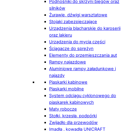
Podnośniki do skrzyni biegów oraz
silników
Żurawie, dźwigi warsztatowe
Stojaki zabezpieczające
Urządzenia blacharskie do karoserii
oraz lakieru
Urządzenia do mycia części
Ściągacze do sprężyn
Elementy do przemieszczania aut
Rampy najazdowe
Aluminiowe rampy załadunkowe i
najazdy
Piaskarki kabinowe
Piaskarki mobilne
System odciągu cyklonowego do
piaskarek kabinowych
Maty robocze
Stołki, krzesła, podpórki
Zwijadło dla przewodów
Imadła , kowadła UNICRAFT