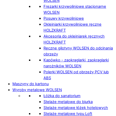
WOLSEN
Frezarki krzywoliniowe stacjonarne
WOLSEN
Posuwy krzywoliniowe
Okleiniarki krzywoliniowe ręczne
HOLZKRAFT
Akcesoria do okleiniarek ręcznych
HOLZKRAFT
Ręczne gilotyny WOLSEN do odcinania
obrzeży
Kapówko - zaokrąglarki, zaokrąglarki
narożników WOLSEN
Polerki WOLSEN od obrzeży PCV lub
ABS
Maszyny do kartonu
Wyroby metalowe WOLSEN
Łóżka do sanatorium
Stelaże metalowe do biurka
Stelaże metalowe łóżek hotelowych
Stelaże metalowe typu Loft