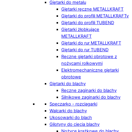
Giętarki do metalu
Giętarki ręczne METALLKRAFT
Giętarki do profili METALLKRAFTv
Giętarki do profili TUBEND
Giętarki żłobkujące
METALLKRAFT
Giętarki do rur METALLKRAFT
Giętarki do rur TUBEND
Ręczne giętarki obrotowe z
nożycami rolkowymi
Elektromechaniczne giętarki
obrotowe
Giętarki do blachy
Ręczne zaginarki do blachy
Silnikowe zaginarki do blachy
Spęczarko - rozciągarki
Walcarki do blachy
Ukosowarki do blach
Gilotyny do cięcia blachy
Nożyce krążkowe do blachy