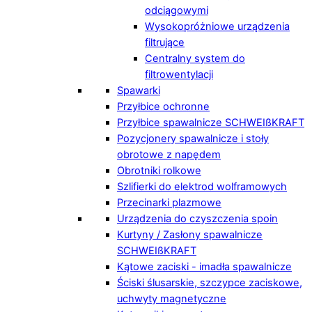
odciągowymi
Wysokopróżniowe urządzenia
filtrujące
Centralny system do
filtrowentylacji
Spawarki
Przyłbice ochronne
Przyłbice spawalnicze SCHWEIßKRAFT
Pozycjonery spawalnicze i stoły
obrotowe z napędem
Obrotniki rolkowe
Szlifierki do elektrod wolframowych
Przecinarki plazmowe
Urządzenia do czyszczenia spoin
Kurtyny / Zasłony spawalnicze
SCHWEIßKRAFT
Kątowe zaciski - imadła spawalnicze
Ściski ślusarskie, szczypce zaciskowe,
uchwyty magnetyczne