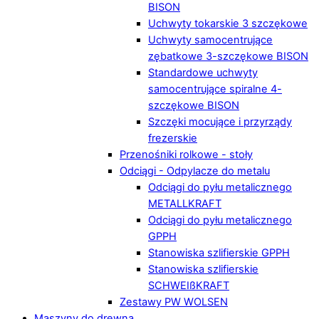
BISON
Uchwyty tokarskie 3 szczękowe
Uchwyty samocentrujące
zębatkowe 3-szczękowe BISON
Standardowe uchwyty
samocentrujące spiralne 4-
szczękowe BISON
Szczęki mocujące i przyrządy
frezerskie
Przenośniki rolkowe - stoły
Odciągi - Odpylacze do metalu
Odciągi do pyłu metalicznego
METALLKRAFT
Odciągi do pyłu metalicznego
GPPH
Stanowiska szlifierskie GPPH
Stanowiska szlifierskie
SCHWEIßKRAFT
Zestawy PW WOLSEN
Maszyny do drewna