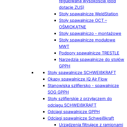
regulowaną wysokością (pod
dotacje ZUS)
Stoły spawalnicze WeldStation
Stoły spawalnicze OCT –
OŚMIOKĄTNE
Stoły spawalniczo - montażowe
Stoły spawalnicze modułowe
MWT
Podpory spawalnicze TRESTLE
Narzędzia spawalnicze do stołów
GPPH
Stoły spawalnicze SCHWEIßKRAFT
Okapy spawalnicze IQ Air Flow
Stanowiska szlifiersko - spawalnicze
SOG GPPH
Stoły szlifierskie z przyłączem do
odciągu SCHWEIßKRAFT
Odciągi spawalnicze GPPH
Odciągi spawalnicze Schweißkraft
Urządzenia filtrujące z ramionami