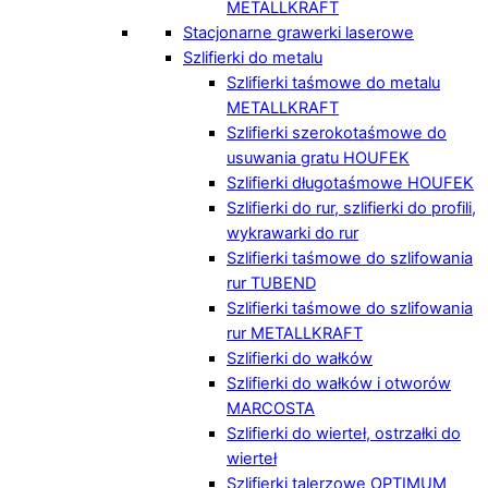
METALLKRAFT
Stacjonarne grawerki laserowe
Szlifierki do metalu
Szlifierki taśmowe do metalu
METALLKRAFT
Szlifierki szerokotaśmowe do
usuwania gratu HOUFEK
Szlifierki długotaśmowe HOUFEK
Szlifierki do rur, szlifierki do profili,
wykrawarki do rur
Szlifierki taśmowe do szlifowania
rur TUBEND
Szlifierki taśmowe do szlifowania
rur METALLKRAFT
Szlifierki do wałków
Szlifierki do wałków i otworów
MARCOSTA
Szlifierki do wierteł, ostrzałki do
wierteł
Szlifierki talerzowe OPTIMUM