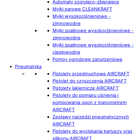
Automaty szorująco-zbierające
Myjki parowe CLEANKRAFT
Myjki wysokociśnieniowe -
zimnowodne
Myjki spalinowe wysokociśnieniowe -
zimnowodne
Myjki spalinowe wysokociśnieniowe -
ciepłowodne
Pompy ogrodowe zanurzeniowe
Pneumatyka
Pistolety przedmuchowe AIRCRAFT
Pistolet do czyszczenia AIRCRAFT
Pistolety lakiernicze AIRCRAFT
Pistolety do pomiaru ciśnienia i
pompowania opon z manometrem
AIRCRAFT
Zestawy narzędzi pneumatycznych
AIRCRAFT
Pistolety do wyciskania kartuszy oraz
silikonu AIRCRAFT