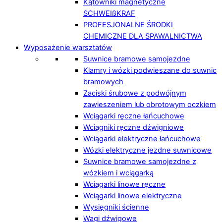
Kątowniki magnetyczne
SCHWEIßKRAF
PROFESJONALNE ŚRODKI
CHEMICZNE DLA SPAWALNICTWA
Wyposażenie warsztatów
Suwnice bramowe samojezdne
Klamry i wózki podwieszane do suwnic
bramowych
Zaciski śrubowe z podwójnym
zawieszeniem lub obrotowym oczkiem
Wciągarki ręczne łańcuchowe
Wciągniki ręczne dźwigniowe
Wciągarki elektryczne łańcuchowe
Wózki elektryczne jezdne suwnicowe
Suwnice bramowe samojezdne z
wózkiem i wciągarką
Wciągarki linowe ręczne
Wciągarki linowe elektryczne
Wysięgniki ścienne
Wagi dźwigowe