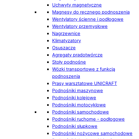
Uchwyty magnetyczne
Magnesy do ręcznego podnoszenia
Wentylatory ścienne i podłogowe
Wentylatory przemysłowe
Nagrzewnice
Klimatyzatory
Osuszacze
Agregaty prądotwórcze
Stoły podnośne
Wózki transportowe z funkcją
podnoszenia
Prasy warsztatowe UNICRAFT
Podnośniki maszynowe
Podnośniki kolejowe
Podnośniki motocyklowe
Podnośniki samochodowe
Podnośniki ruchome - podłogowe
Podnośniki słupkowe
Podnośniki nożycowe samochodowe