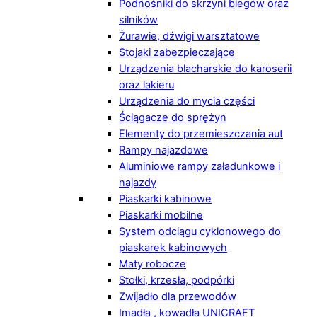
Podnośniki do skrzyni biegów oraz
silników
Żurawie, dźwigi warsztatowe
Stojaki zabezpieczające
Urządzenia blacharskie do karoserii
oraz lakieru
Urządzenia do mycia części
Ściągacze do sprężyn
Elementy do przemieszczania aut
Rampy najazdowe
Aluminiowe rampy załadunkowe i
najazdy
Piaskarki kabinowe
Piaskarki mobilne
System odciągu cyklonowego do
piaskarek kabinowych
Maty robocze
Stołki, krzesła, podpórki
Zwijadło dla przewodów
Imadła , kowadła UNICRAFT