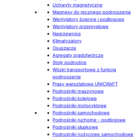
Uchwyty magnetyczne
Magnesy do ręcznego podnoszenia
Wentylatory ścienne i podłogowe
Wentylatory przemysłowe
Nagrzewnice
Klimatyzatory
Osuszacze
Agregaty prądotwórcze
Stoły podnośne
Wózki transportowe z funkcją
podnoszenia
Prasy warsztatowe UNICRAFT
Podnośniki maszynowe
Podnośniki kolejowe
Podnośniki motocyklowe
Podnośniki samochodowe
Podnośniki ruchome - podłogowe
Podnośniki słupkowe
Podnośniki nożycowe samochodowe