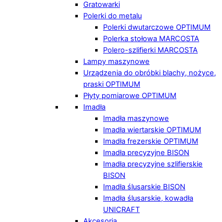
Gratowarki
Polerki do metalu
Polerki dwutarczowe OPTIMUM
Polerka stołowa MARCOSTA
Polero-szlifierki MARCOSTA
Lampy maszynowe
Urządzenia do obróbki blachy, nożyce,
praski OPTIMUM
Płyty pomiarowe OPTIMUM
Imadła
Imadła maszynowe
Imadła wiertarskie OPTIMUM
Imadła frezerskie OPTIMUM
Imadła precyzyjne BISON
Imadła precyzyjne szlifierskie
BISON
Imadła ślusarskie BISON
Imadła ślusarskie, kowadła
UNICRAFT
Akcesoria