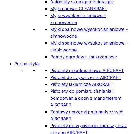
Automaty szorująco-zbierające
Myjki parowe CLEANKRAFT
Myjki wysokociśnieniowe -
zimnowodne
Myjki spalinowe wysokociśnieniowe -
zimnowodne
Myjki spalinowe wysokociśnieniowe -
ciepłowodne
Pompy ogrodowe zanurzeniowe
Pneumatyka
Pistolety przedmuchowe AIRCRAFT
Pistolet do czyszczenia AIRCRAFT
Pistolety lakiernicze AIRCRAFT
Pistolety do pomiaru ciśnienia i
pompowania opon z manometrem
AIRCRAFT
Zestawy narzędzi pneumatycznych
AIRCRAFT
Pistolety do wyciskania kartuszy oraz
silikonu AIRCRAFT