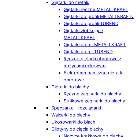
Giętarki do metalu
Giętarki ręczne METALLKRAFT
Giętarki do profili METALLKRAFTv
Giętarki do profili TUBEND
Giętarki żłobkujące
METALLKRAFT
Giętarki do rur METALLKRAFT
Giętarki do rur TUBEND
Ręczne giętarki obrotowe z
nożycami rolkowymi
Elektromechaniczne giętarki
obrotowe
Giętarki do blachy
Ręczne zaginarki do blachy
Silnikowe zaginarki do blachy
Spęczarko - rozciągarki
Walcarki do blachy
Ukosowarki do blach
Gilotyny do cięcia blachy
Nożyce krążkowe do blachy