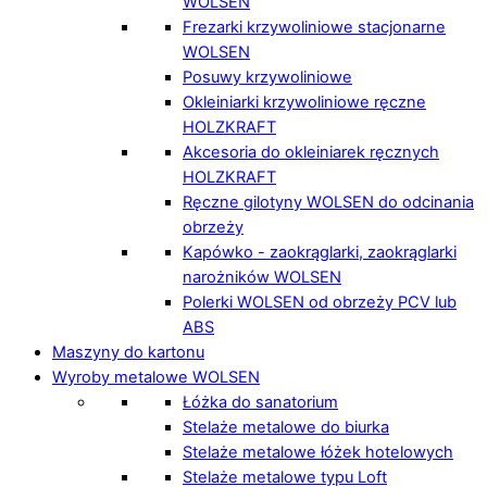
WOLSEN
Frezarki krzywoliniowe stacjonarne
WOLSEN
Posuwy krzywoliniowe
Okleiniarki krzywoliniowe ręczne
HOLZKRAFT
Akcesoria do okleiniarek ręcznych
HOLZKRAFT
Ręczne gilotyny WOLSEN do odcinania
obrzeży
Kapówko - zaokrąglarki, zaokrąglarki
narożników WOLSEN
Polerki WOLSEN od obrzeży PCV lub
ABS
Maszyny do kartonu
Wyroby metalowe WOLSEN
Łóżka do sanatorium
Stelaże metalowe do biurka
Stelaże metalowe łóżek hotelowych
Stelaże metalowe typu Loft