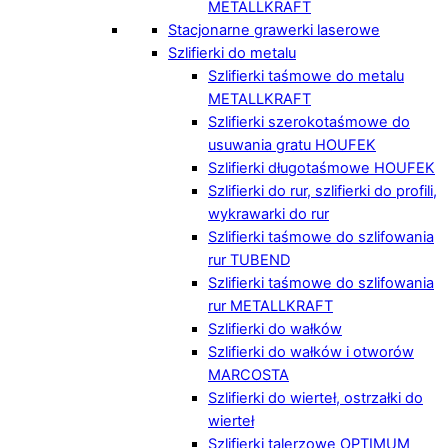
METALLKRAFT
Stacjonarne grawerki laserowe
Szlifierki do metalu
Szlifierki taśmowe do metalu
METALLKRAFT
Szlifierki szerokotaśmowe do
usuwania gratu HOUFEK
Szlifierki długotaśmowe HOUFEK
Szlifierki do rur, szlifierki do profili,
wykrawarki do rur
Szlifierki taśmowe do szlifowania
rur TUBEND
Szlifierki taśmowe do szlifowania
rur METALLKRAFT
Szlifierki do wałków
Szlifierki do wałków i otworów
MARCOSTA
Szlifierki do wierteł, ostrzałki do
wierteł
Szlifierki talerzowe OPTIMUM