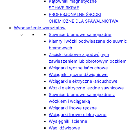
Kątowniki magnetyczne
SCHWEIßKRAF
PROFESJONALNE ŚRODKI
CHEMICZNE DLA SPAWALNICTWA
Wyposażenie warsztatów
Suwnice bramowe samojezdne
Klamry i wózki podwieszane do suwnic
bramowych
Zaciski śrubowe z podwójnym
zawieszeniem lub obrotowym oczkiem
Wciągarki ręczne łańcuchowe
Wciągniki ręczne dźwigniowe
Wciągarki elektryczne łańcuchowe
Wózki elektryczne jezdne suwnicowe
Suwnice bramowe samojezdne z
wózkiem i wciągarką
Wciągarki linowe ręczne
Wciągarki linowe elektryczne
Wysięgniki ścienne
Wagi dźwigowe