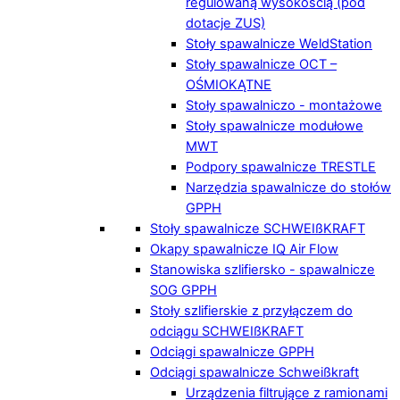
regulowaną wysokością (pod
dotacje ZUS)
Stoły spawalnicze WeldStation
Stoły spawalnicze OCT –
OŚMIOKĄTNE
Stoły spawalniczo - montażowe
Stoły spawalnicze modułowe
MWT
Podpory spawalnicze TRESTLE
Narzędzia spawalnicze do stołów
GPPH
Stoły spawalnicze SCHWEIßKRAFT
Okapy spawalnicze IQ Air Flow
Stanowiska szlifiersko - spawalnicze
SOG GPPH
Stoły szlifierskie z przyłączem do
odciągu SCHWEIßKRAFT
Odciągi spawalnicze GPPH
Odciągi spawalnicze Schweißkraft
Urządzenia filtrujące z ramionami