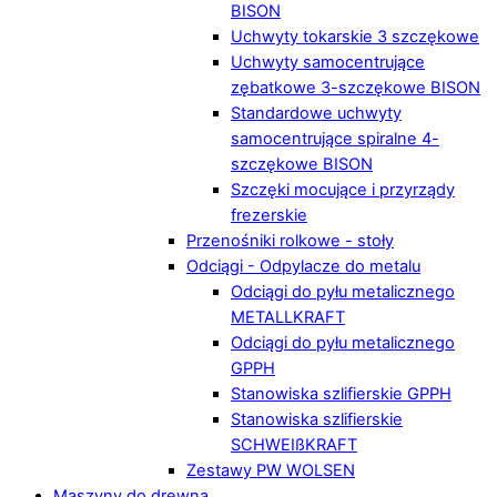
BISON
Uchwyty tokarskie 3 szczękowe
Uchwyty samocentrujące
zębatkowe 3-szczękowe BISON
Standardowe uchwyty
samocentrujące spiralne 4-
szczękowe BISON
Szczęki mocujące i przyrządy
frezerskie
Przenośniki rolkowe - stoły
Odciągi - Odpylacze do metalu
Odciągi do pyłu metalicznego
METALLKRAFT
Odciągi do pyłu metalicznego
GPPH
Stanowiska szlifierskie GPPH
Stanowiska szlifierskie
SCHWEIßKRAFT
Zestawy PW WOLSEN
Maszyny do drewna