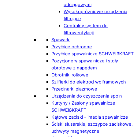
odciągowymi
Wysokopróżniowe urządzenia
filtrujące
Centralny system do
filtrowentylacji
Spawarki
Przyłbice ochronne
Przyłbice spawalnicze SCHWEIßKRAFT
Pozycjonery spawalnicze i stoły
obrotowe z napędem
Obrotniki rolkowe
Szlifierki do elektrod wolframowych
Przecinarki plazmowe
Urządzenia do czyszczenia spoin
Kurtyny / Zasłony spawalnicze
SCHWEIßKRAFT
Kątowe zaciski - imadła spawalnicze
Ściski ślusarskie, szczypce zaciskowe,
uchwyty magnetyczne