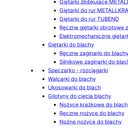
Giętarki żłobkujące META
Giętarki do rur METALLKR
Giętarki do rur TUBEND
Ręczne giętarki obrotowe 
Elektromechaniczne giętar
Giętarki do blachy
Ręczne zaginarki do blach
Silnikowe zaginarki do bla
Spęczarko - rozciągarki
Walcarki do blachy
Ukosowarki do blach
Gilotyny do cięcia blachy
Nożyce krążkowe do blach
Ręczne nożyce do blachy
Nożne nożyce do blachy