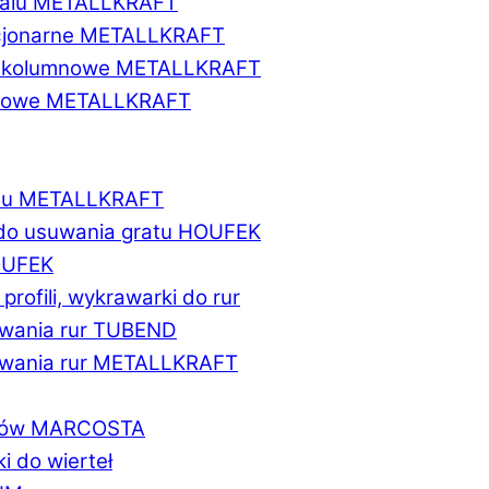
etalu METALLKRAFT
acjonarne METALLKRAFT
wukolumnowe METALLKRAFT
ionowe METALLKRAFT
talu METALLKRAFT
 do usuwania gratu HOUFEK
HOUFEK
do profili, wykrawarki do rur
fowania rur TUBEND
ifowania rur METALLKRAFT
worów MARCOSTA
ki do wierteł