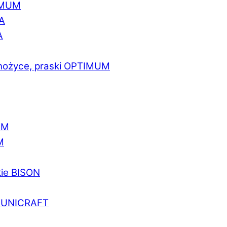
IMUM
A
A
 nożyce, praski OPTIMUM
UM
M
kie BISON
a UNICRAFT