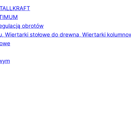
ETALLKRAFT
PTIMUM
regulacją obrotów
u, Wiertarki stołowe do drewna, Wiertarki kolumno
łowe
owym