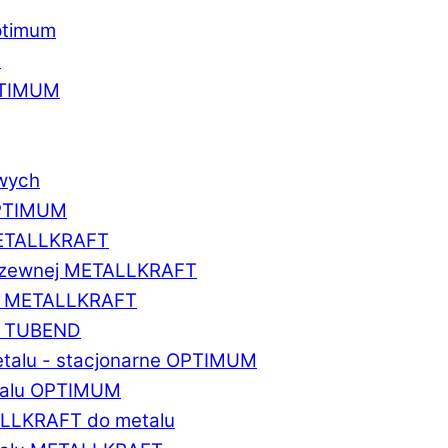
ptimum
u
PTIMUM
owych
OPTIMUM
METALLKRAFT
erdzewnej METALLKRAFT
um METALLKRAFT
um TUBEND
etalu - stacjonarne OPTIMUM
etalu OPTIMUM
ALLKRAFT do metalu