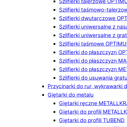
Szlifierki talerzowe OPTI
Szlifierki taśmowo-taler
Szlifierki dwutarczowe O
Szlifierki uniwersalne z n
Szlifierki uniwersalne z 
Szlifierki taśmowe OPTIM
Szlifierki do płaszczyzn 
Szlifierki do płaszczyzn 
Szlifierki do płaszczyzn 
Szlifierki do usuwania gr
Przycinarki do rur, wykrawarki d
Giętarki do metalu
Giętarki ręczne METALLK
Giętarki do profili METAL
Giętarki do profili TUBEND