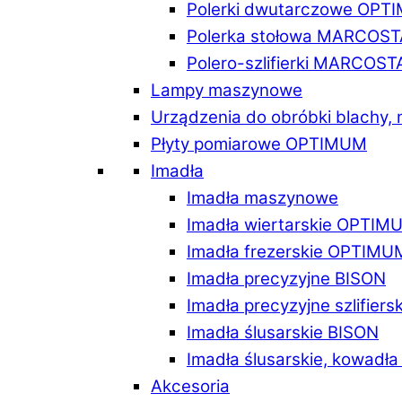
Polerki dwutarczowe OPT
Polerka stołowa MARCOST
Polero-szlifierki MARCOST
Lampy maszynowe
Urządzenia do obróbki blachy,
Płyty pomiarowe OPTIMUM
Imadła
Imadła maszynowe
Imadła wiertarskie OPTIM
Imadła frezerskie OPTIMU
Imadła precyzyjne BISON
Imadła precyzyjne szlifiers
Imadła ślusarskie BISON
Imadła ślusarskie, kowadł
Akcesoria