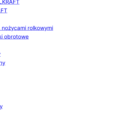
LLKRAFT
AFT
z nożycami rolkowymi
ki obrotowe
y
chy
y