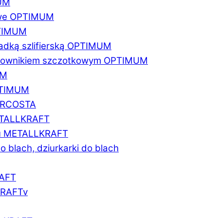
MUM
zowe OPTIMUM
PTIMUM
asadką szlifierską OPTIMUM
gratownikiem szczotkowym OPTIMUM
UM
OPTIMUM
MARCOSTA
METALLKRAFT
atu METALLKRAFT
o blach, dziurkarki do blach
RAFT
LKRAFTv