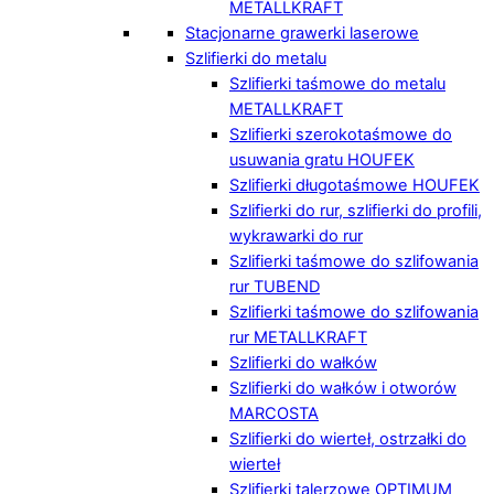
METALLKRAFT
Stacjonarne grawerki laserowe
Szlifierki do metalu
Szlifierki taśmowe do metalu
METALLKRAFT
Szlifierki szerokotaśmowe do
usuwania gratu HOUFEK
Szlifierki długotaśmowe HOUFEK
Szlifierki do rur, szlifierki do profili,
wykrawarki do rur
Szlifierki taśmowe do szlifowania
rur TUBEND
Szlifierki taśmowe do szlifowania
rur METALLKRAFT
Szlifierki do wałków
Szlifierki do wałków i otworów
MARCOSTA
Szlifierki do wierteł, ostrzałki do
wierteł
Szlifierki talerzowe OPTIMUM