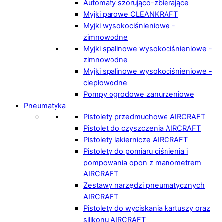
Automaty szorująco-zbierające
Myjki parowe CLEANKRAFT
Myjki wysokociśnieniowe -
zimnowodne
Myjki spalinowe wysokociśnieniowe -
zimnowodne
Myjki spalinowe wysokociśnieniowe -
ciepłowodne
Pompy ogrodowe zanurzeniowe
Pneumatyka
Pistolety przedmuchowe AIRCRAFT
Pistolet do czyszczenia AIRCRAFT
Pistolety lakiernicze AIRCRAFT
Pistolety do pomiaru ciśnienia i
pompowania opon z manometrem
AIRCRAFT
Zestawy narzędzi pneumatycznych
AIRCRAFT
Pistolety do wyciskania kartuszy oraz
silikonu AIRCRAFT