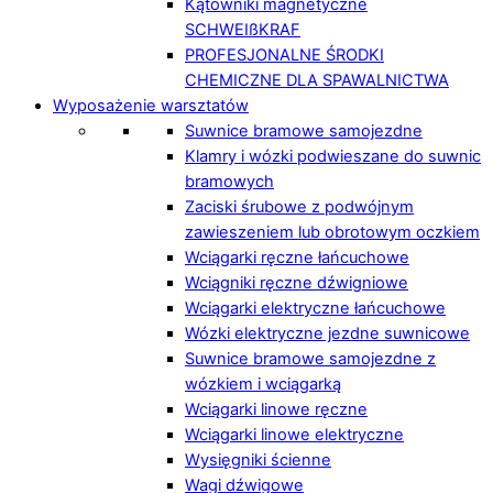
Kątowniki magnetyczne
SCHWEIßKRAF
PROFESJONALNE ŚRODKI
CHEMICZNE DLA SPAWALNICTWA
Wyposażenie warsztatów
Suwnice bramowe samojezdne
Klamry i wózki podwieszane do suwnic
bramowych
Zaciski śrubowe z podwójnym
zawieszeniem lub obrotowym oczkiem
Wciągarki ręczne łańcuchowe
Wciągniki ręczne dźwigniowe
Wciągarki elektryczne łańcuchowe
Wózki elektryczne jezdne suwnicowe
Suwnice bramowe samojezdne z
wózkiem i wciągarką
Wciągarki linowe ręczne
Wciągarki linowe elektryczne
Wysięgniki ścienne
Wagi dźwigowe