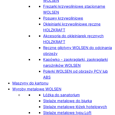
WOLSEN
Frezarki krzywoliniowe stacjonarne
WOLSEN
Posuwy krzywoliniowe
Okleiniarki krzywoliniowe ręczne
HOLZKRAFT
Akcesoria do okleiniarek ręcznych
HOLZKRAFT
Ręczne gilotyny WOLSEN do odcinania
obrzeży
Kapówko - zaokrąglarki, zaokrąglarki
narożników WOLSEN
Polerki WOLSEN od obrzeży PCV lub
ABS
Maszyny do kartonu
Wyroby metalowe WOLSEN
Łóżka do sanatorium
Stelaże metalowe do biurka
Stelaże metalowe łóżek hotelowych
Stelaże metalowe typu Loft