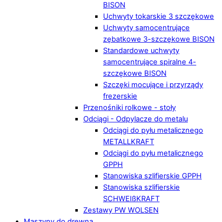
BISON
Uchwyty tokarskie 3 szczękowe
Uchwyty samocentrujące
zębatkowe 3-szczękowe BISON
Standardowe uchwyty
samocentrujące spiralne 4-
szczękowe BISON
Szczęki mocujące i przyrządy
frezerskie
Przenośniki rolkowe - stoły
Odciągi - Odpylacze do metalu
Odciągi do pyłu metalicznego
METALLKRAFT
Odciągi do pyłu metalicznego
GPPH
Stanowiska szlifierskie GPPH
Stanowiska szlifierskie
SCHWEIßKRAFT
Zestawy PW WOLSEN
Maszyny do drewna