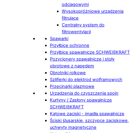
odciągowymi
Wysokopróżniowe urządzenia
filtrujące
Centralny system do
filtrowentylacji
Spawarki
Przyłbice ochronne
Przyłbice spawalnicze SCHWEIßKRAFT
Pozycjonery spawalnicze i stoły
obrotowe z napędem
Obrotniki rolkowe
Szlifierki do elektrod wolframowych
Przecinarki plazmowe
Urządzenia do czyszczenia spoin
Kurtyny / Zasłony spawalnicze
SCHWEIßKRAFT
Kątowe zaciski - imadła spawalnicze
Ściski ślusarskie, szczypce zaciskowe,
uchwyty magnetyczne