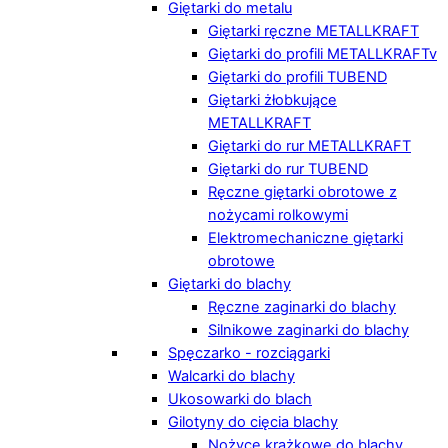
Giętarki do metalu
Giętarki ręczne METALLKRAFT
Giętarki do profili METALLKRAFTv
Giętarki do profili TUBEND
Giętarki żłobkujące
METALLKRAFT
Giętarki do rur METALLKRAFT
Giętarki do rur TUBEND
Ręczne giętarki obrotowe z
nożycami rolkowymi
Elektromechaniczne giętarki
obrotowe
Giętarki do blachy
Ręczne zaginarki do blachy
Silnikowe zaginarki do blachy
Spęczarko - rozciągarki
Walcarki do blachy
Ukosowarki do blach
Gilotyny do cięcia blachy
Nożyce krążkowe do blachy