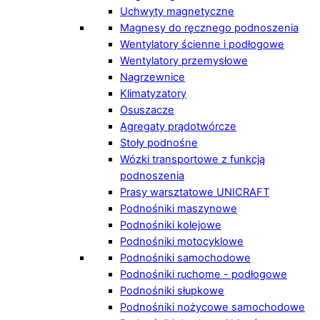
Uchwyty magnetyczne
Magnesy do ręcznego podnoszenia
Wentylatory ścienne i podłogowe
Wentylatory przemysłowe
Nagrzewnice
Klimatyzatory
Osuszacze
Agregaty prądotwórcze
Stoły podnośne
Wózki transportowe z funkcją
podnoszenia
Prasy warsztatowe UNICRAFT
Podnośniki maszynowe
Podnośniki kolejowe
Podnośniki motocyklowe
Podnośniki samochodowe
Podnośniki ruchome - podłogowe
Podnośniki słupkowe
Podnośniki nożycowe samochodowe