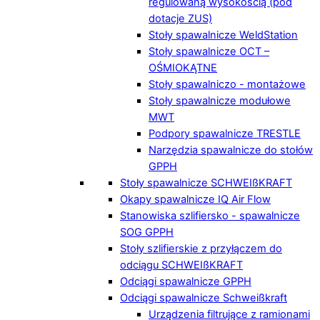
regulowaną wysokością (pod
dotacje ZUS)
Stoły spawalnicze WeldStation
Stoły spawalnicze OCT –
OŚMIOKĄTNE
Stoły spawalniczo - montażowe
Stoły spawalnicze modułowe
MWT
Podpory spawalnicze TRESTLE
Narzędzia spawalnicze do stołów
GPPH
Stoły spawalnicze SCHWEIßKRAFT
Okapy spawalnicze IQ Air Flow
Stanowiska szlifiersko - spawalnicze
SOG GPPH
Stoły szlifierskie z przyłączem do
odciągu SCHWEIßKRAFT
Odciągi spawalnicze GPPH
Odciągi spawalnicze Schweißkraft
Urządzenia filtrujące z ramionami