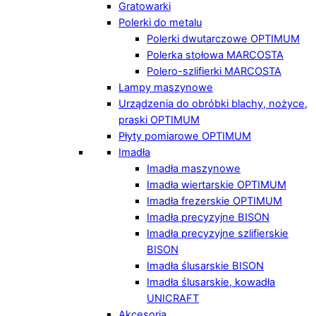
Gratowarki
Polerki do metalu
Polerki dwutarczowe OPTIMUM
Polerka stołowa MARCOSTA
Polero-szlifierki MARCOSTA
Lampy maszynowe
Urządzenia do obróbki blachy, nożyce,
praski OPTIMUM
Płyty pomiarowe OPTIMUM
Imadła
Imadła maszynowe
Imadła wiertarskie OPTIMUM
Imadła frezerskie OPTIMUM
Imadła precyzyjne BISON
Imadła precyzyjne szlifierskie
BISON
Imadła ślusarskie BISON
Imadła ślusarskie, kowadła
UNICRAFT
Akcesoria