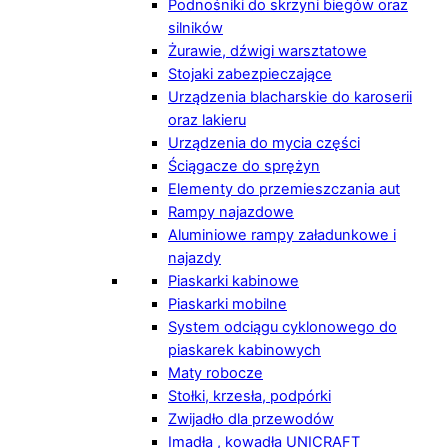
Podnośniki do skrzyni biegów oraz
silników
Żurawie, dźwigi warsztatowe
Stojaki zabezpieczające
Urządzenia blacharskie do karoserii
oraz lakieru
Urządzenia do mycia części
Ściągacze do sprężyn
Elementy do przemieszczania aut
Rampy najazdowe
Aluminiowe rampy załadunkowe i
najazdy
Piaskarki kabinowe
Piaskarki mobilne
System odciągu cyklonowego do
piaskarek kabinowych
Maty robocze
Stołki, krzesła, podpórki
Zwijadło dla przewodów
Imadła , kowadła UNICRAFT