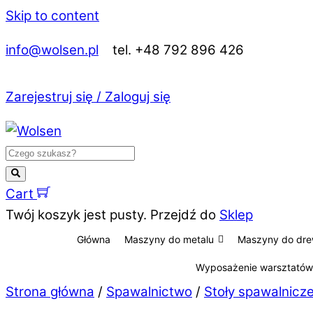
Skip to content
info@wolsen.pl
tel. +48 792 896 426
Zarejestruj się / Zaloguj się
Cart
Twój koszyk jest pusty. Przejdź do
Sklep
Główna
Maszyny do metalu
Maszyny do dr
Wyposażenie warsztatów
Strona główna
/
Spawalnictwo
/
Stoły spawalnic