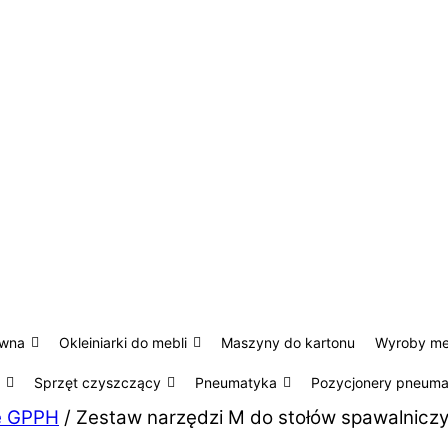
ewna
Okleiniarki do mebli
Maszyny do kartonu
Wyroby m
Sprzęt czyszczący
Pneumatyka
Pozycjonery pneum
ze GPPH
/ Zestaw narzędzi M do stołów spawalniczy