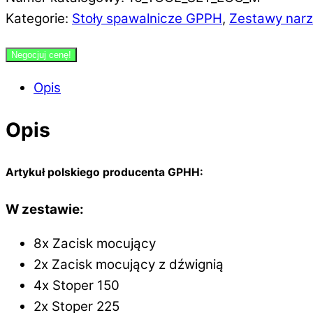
Kategorie:
Stoły spawalnicze GPPH
,
Zestawy narz
Negocjuj cenę!
Opis
Opis
Artykuł polskiego producenta GPHH:
W zestawie:
8x Zacisk mocujący
2x Zacisk mocujący z dźwignią
4x Stoper 150
2x Stoper 225