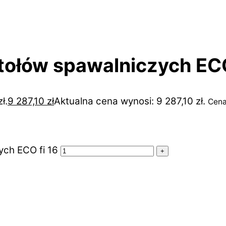
tołów spawalniczych ECO
ł.
9 287,10
zł
Aktualna cena wynosi: 9 287,10 zł.
Cena
ych ECO fi 16
+