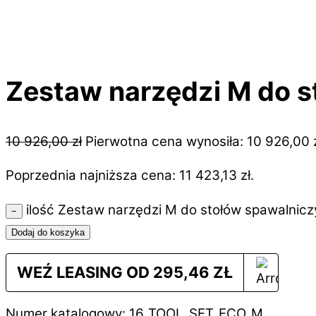
Zestaw narzędzi M do s
10 926,00
zł
Pierwotna cena wynosiła: 10 926,00 z
Poprzednia najniższa cena:
11 423,13
zł
.
ilość Zestaw narzędzi M do stołów spawalnicz
−
Dodaj do koszyka
WEŹ LEASING OD
295,46
ZŁ
Numer katalogowy: 16_TOOL_SET_ECO_M