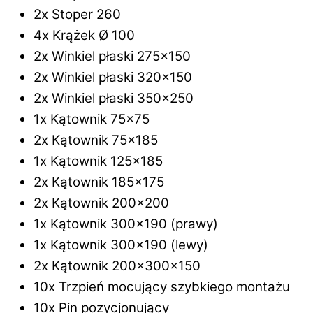
2x Stoper 260
4x Krążek Ø 100
2x Winkiel płaski 275×150
2x Winkiel płaski 320×150
2x Winkiel płaski 350×250
1x Kątownik 75×75
2x Kątownik 75×185
1x Kątownik 125×185
2x Kątownik 185×175
2x Kątownik 200×200
1x Kątownik 300×190 (prawy)
1x Kątownik 300×190 (lewy)
2x Kątownik 200x300x150
10x Trzpień mocujący szybkiego montażu
10x Pin pozycjonujący