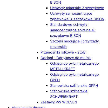
BISON
Uchwyty tokarskie 3 szczękowe
Uchwyty samocentrujące
zębatkowe 3-szczękowe BISON
Standardowe uchwyty
samocentrujące spiralne 4-
szczękowe BISON
Szczęki mocujące i przyrządy
frezerskie
Przenośniki rolkowe - stoły
Odciągi - Odpylacze do metalu
Odciągi do pyłu metalicznego
METALLKRAFT
Odciągi do pyłu metalicznego
GPPH
Stanowiska szlifierskie GPPH
Stanowiska szlifierskie
SCHWEIßKRAFT
Zestawy PW WOLSEN
Maszyny do drewna