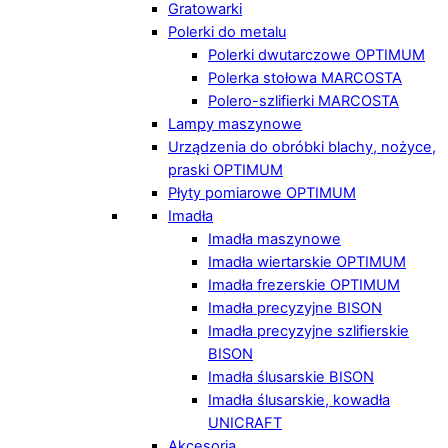
Gratowarki
Polerki do metalu
Polerki dwutarczowe OPTIMUM
Polerka stołowa MARCOSTA
Polero-szlifierki MARCOSTA
Lampy maszynowe
Urządzenia do obróbki blachy, nożyce,
praski OPTIMUM
Płyty pomiarowe OPTIMUM
Imadła
Imadła maszynowe
Imadła wiertarskie OPTIMUM
Imadła frezerskie OPTIMUM
Imadła precyzyjne BISON
Imadła precyzyjne szlifierskie
BISON
Imadła ślusarskie BISON
Imadła ślusarskie, kowadła
UNICRAFT
Akcesoria