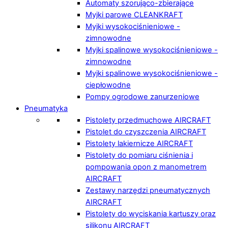
Automaty szorująco-zbierające
Myjki parowe CLEANKRAFT
Myjki wysokociśnieniowe -
zimnowodne
Myjki spalinowe wysokociśnieniowe -
zimnowodne
Myjki spalinowe wysokociśnieniowe -
ciepłowodne
Pompy ogrodowe zanurzeniowe
Pneumatyka
Pistolety przedmuchowe AIRCRAFT
Pistolet do czyszczenia AIRCRAFT
Pistolety lakiernicze AIRCRAFT
Pistolety do pomiaru ciśnienia i
pompowania opon z manometrem
AIRCRAFT
Zestawy narzędzi pneumatycznych
AIRCRAFT
Pistolety do wyciskania kartuszy oraz
silikonu AIRCRAFT