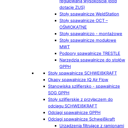
regulowaną wysokością (pod
dotacje ZUS)
Stoły spawalnicze WeldStation
Stoły spawalnicze OCT –
OŚMIOKĄTNE
Stoły spawalniczo - montażowe
Stoły spawalnicze modułowe
MWT
Podpory spawalnicze TRESTLE
Narzędzia spawalnicze do stołów
GPPH
Stoły spawalnicze SCHWEIßKRAFT
Okapy spawalnicze IQ Air Flow
Stanowiska szlifiersko - spawalnicze
SOG GPPH
Stoły szlifierskie z przyłączem do
odciągu SCHWEIßKRAFT
Odciągi spawalnicze GPPH
Odciągi spawalnicze Schweißkraft
Urządzenia filtrujące z ramionami