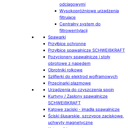
odciągowymi
Wysokopróżniowe urządzenia
filtrujące
Centralny system do
filtrowentylacji
Spawarki
Przyłbice ochronne
Przyłbice spawalnicze SCHWEIßKRAFT
Pozycjonery spawalnicze i stoły
obrotowe z napędem
Obrotniki rolkowe
Szlifierki do elektrod wolframowych
Przecinarki plazmowe
Urządzenia do czyszczenia spoin
Kurtyny / Zasłony spawalnicze
SCHWEIßKRAFT
Kątowe zaciski - imadła spawalnicze
Ściski ślusarskie, szczypce zaciskowe,
uchwyty magnetyczne