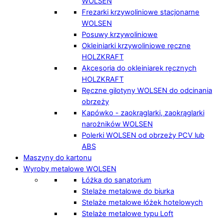
WOLSEN
Frezarki krzywoliniowe stacjonarne
WOLSEN
Posuwy krzywoliniowe
Okleiniarki krzywoliniowe ręczne
HOLZKRAFT
Akcesoria do okleiniarek ręcznych
HOLZKRAFT
Ręczne gilotyny WOLSEN do odcinania
obrzeży
Kapówko - zaokrąglarki, zaokrąglarki
narożników WOLSEN
Polerki WOLSEN od obrzeży PCV lub
ABS
Maszyny do kartonu
Wyroby metalowe WOLSEN
Łóżka do sanatorium
Stelaże metalowe do biurka
Stelaże metalowe łóżek hotelowych
Stelaże metalowe typu Loft