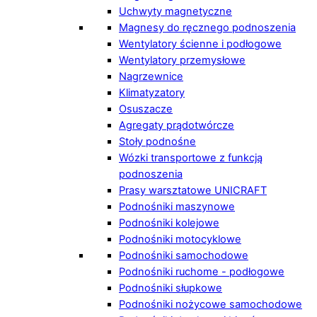
Uchwyty magnetyczne
Magnesy do ręcznego podnoszenia
Wentylatory ścienne i podłogowe
Wentylatory przemysłowe
Nagrzewnice
Klimatyzatory
Osuszacze
Agregaty prądotwórcze
Stoły podnośne
Wózki transportowe z funkcją
podnoszenia
Prasy warsztatowe UNICRAFT
Podnośniki maszynowe
Podnośniki kolejowe
Podnośniki motocyklowe
Podnośniki samochodowe
Podnośniki ruchome - podłogowe
Podnośniki słupkowe
Podnośniki nożycowe samochodowe