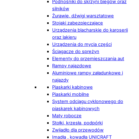
Podnośniki do skrzyni biegów oraz
silników
Żurawie, dźwigi warsztatowe
Stojaki zabezpieczające
Urządzenia blacharskie do karoserii
oraz lakieru
Urządzenia do mycia części
Ściągacze do sprężyn
Elementy do przemieszczania aut
Rampy najazdowe
Aluminiowe rampy załadunkowe i
najazdy
Piaskarki kabinowe
Piaskarki mobilne
System odciągu cyklonowego do
piaskarek kabinowych
Maty robocze
Stołki, krzesła, podpórki
Zwijadło dla przewodów
Imadła , kowadła UNICRAFT