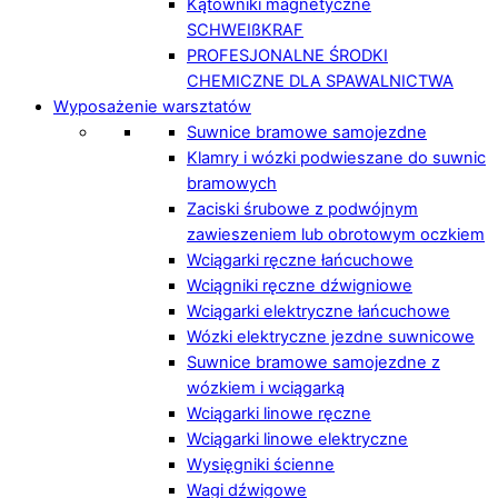
Kątowniki magnetyczne
SCHWEIßKRAF
PROFESJONALNE ŚRODKI
CHEMICZNE DLA SPAWALNICTWA
Wyposażenie warsztatów
Suwnice bramowe samojezdne
Klamry i wózki podwieszane do suwnic
bramowych
Zaciski śrubowe z podwójnym
zawieszeniem lub obrotowym oczkiem
Wciągarki ręczne łańcuchowe
Wciągniki ręczne dźwigniowe
Wciągarki elektryczne łańcuchowe
Wózki elektryczne jezdne suwnicowe
Suwnice bramowe samojezdne z
wózkiem i wciągarką
Wciągarki linowe ręczne
Wciągarki linowe elektryczne
Wysięgniki ścienne
Wagi dźwigowe