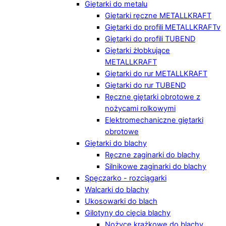
Giętarki do metalu
Giętarki ręczne METALLKRAFT
Giętarki do profili METALLKRAFTv
Giętarki do profili TUBEND
Giętarki żłobkujące
METALLKRAFT
Giętarki do rur METALLKRAFT
Giętarki do rur TUBEND
Ręczne giętarki obrotowe z
nożycami rolkowymi
Elektromechaniczne giętarki
obrotowe
Giętarki do blachy
Ręczne zaginarki do blachy
Silnikowe zaginarki do blachy
Spęczarko - rozciągarki
Walcarki do blachy
Ukosowarki do blach
Gilotyny do cięcia blachy
Nożyce krążkowe do blachy