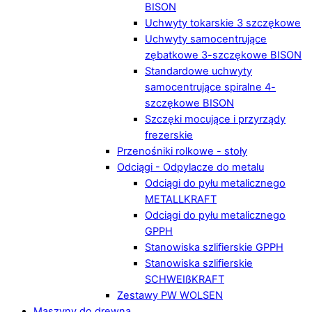
BISON
Uchwyty tokarskie 3 szczękowe
Uchwyty samocentrujące
zębatkowe 3-szczękowe BISON
Standardowe uchwyty
samocentrujące spiralne 4-
szczękowe BISON
Szczęki mocujące i przyrządy
frezerskie
Przenośniki rolkowe - stoły
Odciągi - Odpylacze do metalu
Odciągi do pyłu metalicznego
METALLKRAFT
Odciągi do pyłu metalicznego
GPPH
Stanowiska szlifierskie GPPH
Stanowiska szlifierskie
SCHWEIßKRAFT
Zestawy PW WOLSEN
Maszyny do drewna