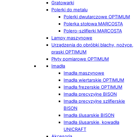
Gratowarki
Polerki do metalu
Polerki dwutarczowe OPTIMUM
Polerka stołowa MARCOSTA
Polero-szlifierki MARCOSTA
Lampy maszynowe
Urządzenia do obróbki blachy, nożyce,
praski OPTIMUM
Płyty pomiarowe OPTIMUM
Imadła
Imadła maszynowe
Imadła wiertarskie OPTIMUM
Imadła frezerskie OPTIMUM
Imadła precyzyjne BISON
Imadła precyzyjne szlifierskie
BISON
Imadła ślusarskie BISON
Imadła ślusarskie, kowadła
UNICRAFT
Akcesoria