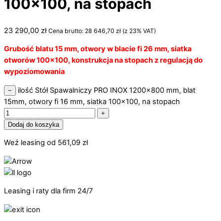
100×100, na stopach
23 290,00
zł
Cena brutto:
28 646,70
zł
(z 23% VAT)
Grubość blatu 15 mm, otwory w blacie fi 26 mm, siatka
otworów 100×100, konstrukcja na stopach z regulacją do
wypoziomowania
ilość Stół Spawalniczy PRO INOX 1200x800 mm, blat
−
15mm, otwory fi 16 mm, siatka 100x100, na stopach
+
Dodaj do koszyka
Weź leasing od
561,09
zł
Leasing i raty dla firm 24/7