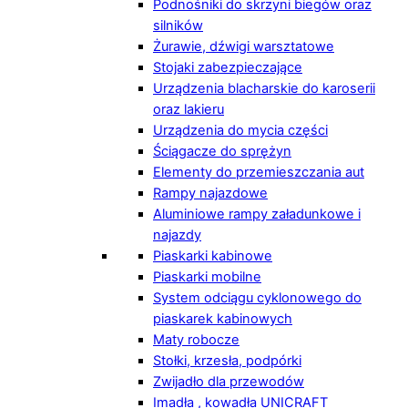
Podnośniki do skrzyni biegów oraz
silników
Żurawie, dźwigi warsztatowe
Stojaki zabezpieczające
Urządzenia blacharskie do karoserii
oraz lakieru
Urządzenia do mycia części
Ściągacze do sprężyn
Elementy do przemieszczania aut
Rampy najazdowe
Aluminiowe rampy załadunkowe i
najazdy
Piaskarki kabinowe
Piaskarki mobilne
System odciągu cyklonowego do
piaskarek kabinowych
Maty robocze
Stołki, krzesła, podpórki
Zwijadło dla przewodów
Imadła , kowadła UNICRAFT