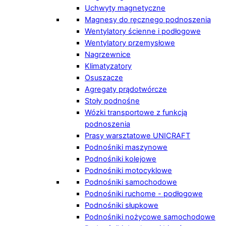
Uchwyty magnetyczne
Magnesy do ręcznego podnoszenia
Wentylatory ścienne i podłogowe
Wentylatory przemysłowe
Nagrzewnice
Klimatyzatory
Osuszacze
Agregaty prądotwórcze
Stoły podnośne
Wózki transportowe z funkcją
podnoszenia
Prasy warsztatowe UNICRAFT
Podnośniki maszynowe
Podnośniki kolejowe
Podnośniki motocyklowe
Podnośniki samochodowe
Podnośniki ruchome - podłogowe
Podnośniki słupkowe
Podnośniki nożycowe samochodowe