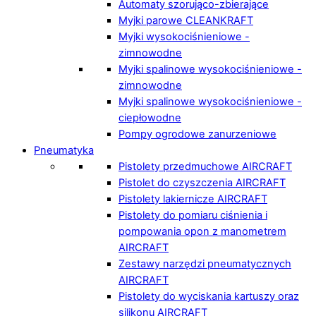
Automaty szorująco-zbierające
Myjki parowe CLEANKRAFT
Myjki wysokociśnieniowe -
zimnowodne
Myjki spalinowe wysokociśnieniowe -
zimnowodne
Myjki spalinowe wysokociśnieniowe -
ciepłowodne
Pompy ogrodowe zanurzeniowe
Pneumatyka
Pistolety przedmuchowe AIRCRAFT
Pistolet do czyszczenia AIRCRAFT
Pistolety lakiernicze AIRCRAFT
Pistolety do pomiaru ciśnienia i
pompowania opon z manometrem
AIRCRAFT
Zestawy narzędzi pneumatycznych
AIRCRAFT
Pistolety do wyciskania kartuszy oraz
silikonu AIRCRAFT