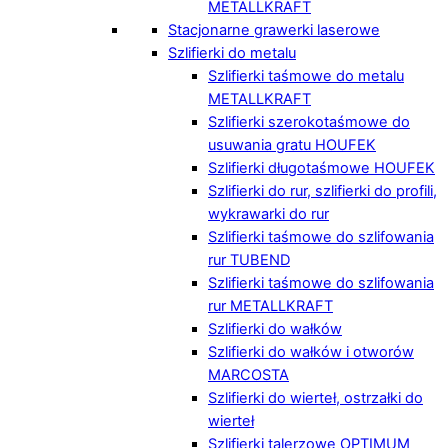
METALLKRAFT
Stacjonarne grawerki laserowe
Szlifierki do metalu
Szlifierki taśmowe do metalu
METALLKRAFT
Szlifierki szerokotaśmowe do
usuwania gratu HOUFEK
Szlifierki długotaśmowe HOUFEK
Szlifierki do rur, szlifierki do profili,
wykrawarki do rur
Szlifierki taśmowe do szlifowania
rur TUBEND
Szlifierki taśmowe do szlifowania
rur METALLKRAFT
Szlifierki do wałków
Szlifierki do wałków i otworów
MARCOSTA
Szlifierki do wierteł, ostrzałki do
wierteł
Szlifierki talerzowe OPTIMUM