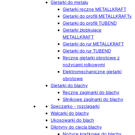
Giętarki do metalu
Giętarki ręczne METALLKRAFT
Giętarki do profili METALLKRAFTv
Giętarki do profili TUBEND
Giętarki żłobkujące
METALLKRAFT
Giętarki do rur METALLKRAFT
Giętarki do rur TUBEND
Ręczne giętarki obrotowe z
nożycami rolkowymi
Elektromechaniczne giętarki
obrotowe
Giętarki do blachy
Ręczne zaginarki do blachy
Silnikowe zaginarki do blachy
Spęczarko - rozciągarki
Walcarki do blachy
Ukosowarki do blach
Gilotyny do cięcia blachy
Nożyce krążkowe do blachy