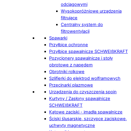
odciągowymi
Wysokopróżniowe urządzenia
filtrujące
Centralny system do
filtrowentylacji
Spawarki
Przyłbice ochronne
Przyłbice spawalnicze SCHWEIßKRAFT
Pozycjonery spawalnicze i stoły
obrotowe z napędem
Obrotniki rolkowe
Szlifierki do elektrod wolframowych
Przecinarki plazmowe
Urządzenia do czyszczenia spoin
Kurtyny / Zasłony spawalnicze
SCHWEIßKRAFT
Kątowe zaciski - imadła spawalnicze
Ściski ślusarskie, szczypce zaciskowe,
uchwyty magnetyczne