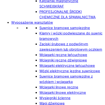
Kątowniki magnetyczne
SCHWEIßKRAF
PROFESJONALNE ŚRODKI
CHEMICZNE DLA SPAWALNICTWA
Wyposażenie warsztatów
Suwnice bramowe samojezdne
Klamry i wózki podwieszane do suwnic
bramowych
Zaciski śrubowe z podwójnym
zawieszeniem lub obrotowym oczkiem
Wciągarki ręczne łańcuchowe
Wciągniki ręczne dźwigniowe
Wciągarki elektryczne łańcuchowe
Wózki elektryczne jezdne suwnicowe
Suwnice bramowe samojezdne z
wózkiem i wciągarką
Wciągarki linowe ręczne
Wciągarki linowe elektryczne
Wysięgniki ścienne
Wagi dźwigowe