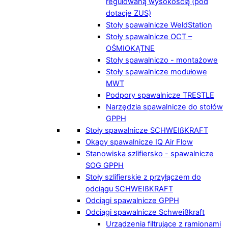
regulowaną wysokością (pod
dotacje ZUS)
Stoły spawalnicze WeldStation
Stoły spawalnicze OCT –
OŚMIOKĄTNE
Stoły spawalniczo - montażowe
Stoły spawalnicze modułowe
MWT
Podpory spawalnicze TRESTLE
Narzędzia spawalnicze do stołów
GPPH
Stoły spawalnicze SCHWEIßKRAFT
Okapy spawalnicze IQ Air Flow
Stanowiska szlifiersko - spawalnicze
SOG GPPH
Stoły szlifierskie z przyłączem do
odciągu SCHWEIßKRAFT
Odciągi spawalnicze GPPH
Odciągi spawalnicze Schweißkraft
Urządzenia filtrujące z ramionami