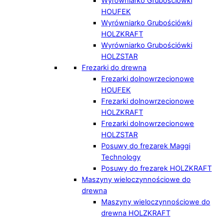
Wyrówniarko Grubościówki
HOUFEK
Wyrówniarko Grubościówki
HOLZKRAFT
Wyrówniarko Grubościówki
HOLZSTAR
Frezarki do drewna
Frezarki dolnowrzecionowe
HOUFEK
Frezarki dolnowrzecionowe
HOLZKRAFT
Frezarki dolnowrzecionowe
HOLZSTAR
Posuwy do frezarek Maggi
Technology
Posuwy do frezarek HOLZKRAFT
Maszyny wieloczynnościowe do
drewna
Maszyny wieloczynnościowe do
drewna HOLZKRAFT