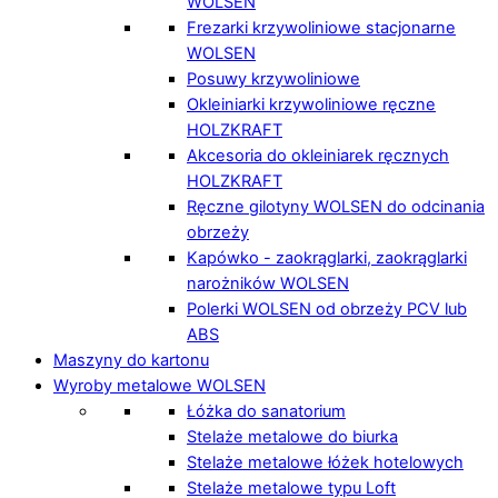
WOLSEN
Frezarki krzywoliniowe stacjonarne
WOLSEN
Posuwy krzywoliniowe
Okleiniarki krzywoliniowe ręczne
HOLZKRAFT
Akcesoria do okleiniarek ręcznych
HOLZKRAFT
Ręczne gilotyny WOLSEN do odcinania
obrzeży
Kapówko - zaokrąglarki, zaokrąglarki
narożników WOLSEN
Polerki WOLSEN od obrzeży PCV lub
ABS
Maszyny do kartonu
Wyroby metalowe WOLSEN
Łóżka do sanatorium
Stelaże metalowe do biurka
Stelaże metalowe łóżek hotelowych
Stelaże metalowe typu Loft