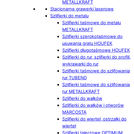
METALLKRAFT
Stacjonarne grawerki laserowe
Szlifierki do metalu
Szlifierki taśmowe do metalu
METALLKRAFT
Szlifierki szerokotaśmowe do
usuwania gratu HOUFEK
Szlifierki długotaśmowe HOUFEK
Szlifierki do rur, szlifierki do profili,
wykrawarki do rur
Szlifierki taśmowe do szlifowania
rur TUBEND
Szlifierki taśmowe do szlifowania
rur METALLKRAFT
Szlifierki do wałków
Szlifierki do wałków i otworów
MARCOSTA
Szlifierki do wierteł, ostrzałki do
wierteł
Szlifierki talerzowe OPTIMUM