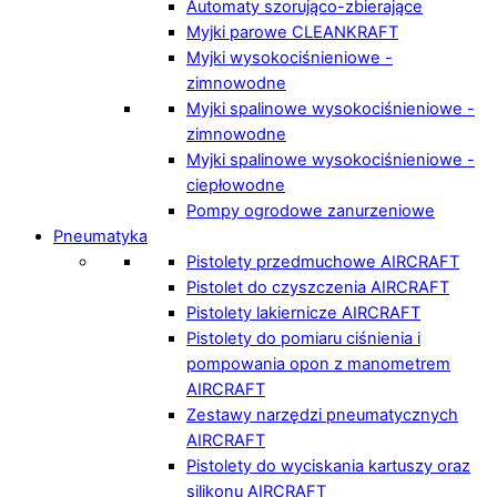
Automaty szorująco-zbierające
Myjki parowe CLEANKRAFT
Myjki wysokociśnieniowe -
zimnowodne
Myjki spalinowe wysokociśnieniowe -
zimnowodne
Myjki spalinowe wysokociśnieniowe -
ciepłowodne
Pompy ogrodowe zanurzeniowe
Pneumatyka
Pistolety przedmuchowe AIRCRAFT
Pistolet do czyszczenia AIRCRAFT
Pistolety lakiernicze AIRCRAFT
Pistolety do pomiaru ciśnienia i
pompowania opon z manometrem
AIRCRAFT
Zestawy narzędzi pneumatycznych
AIRCRAFT
Pistolety do wyciskania kartuszy oraz
silikonu AIRCRAFT