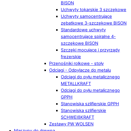
BISON
Uchwyty tokarskie 3 szczękowe
Uchwyty samocentrujące
zębatkowe 3-szczękowe BISON
Standardowe uchwyty
samocentrujące spiralne 4-
szczękowe BISON
Szczęki mocujące i przyrządy
frezerskie
Przenośniki rolkowe - stoły
Odciągi - Odpylacze do metalu
Odciągi do pyłu metalicznego
METALLKRAFT
Odciągi do pyłu metalicznego
GPPH
Stanowiska szlifierskie GPPH
Stanowiska szlifierskie
SCHWEIßKRAFT
Zestawy PW WOLSEN
Maszyny do drewna