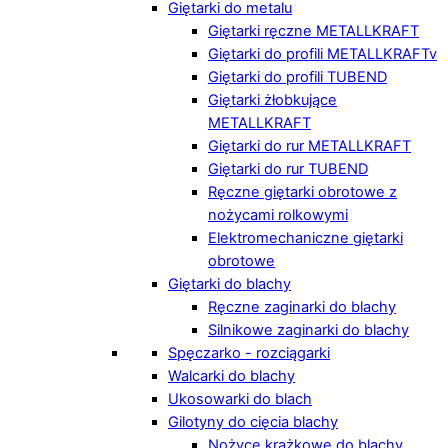
Giętarki do metalu
Giętarki ręczne METALLKRAFT
Giętarki do profili METALLKRAFTv
Giętarki do profili TUBEND
Giętarki żłobkujące
METALLKRAFT
Giętarki do rur METALLKRAFT
Giętarki do rur TUBEND
Ręczne giętarki obrotowe z
nożycami rolkowymi
Elektromechaniczne giętarki
obrotowe
Giętarki do blachy
Ręczne zaginarki do blachy
Silnikowe zaginarki do blachy
Spęczarko - rozciągarki
Walcarki do blachy
Ukosowarki do blach
Gilotyny do cięcia blachy
Nożyce krążkowe do blachy