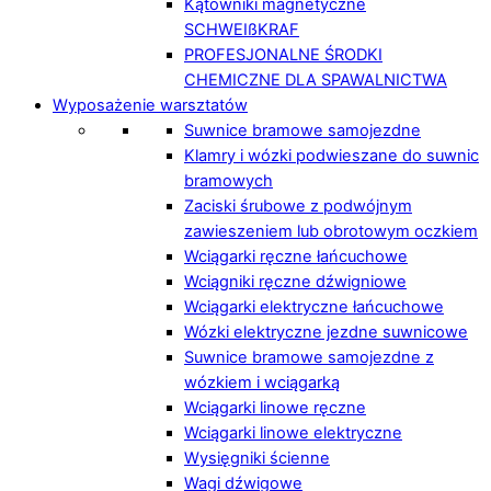
Kątowniki magnetyczne
SCHWEIßKRAF
PROFESJONALNE ŚRODKI
CHEMICZNE DLA SPAWALNICTWA
Wyposażenie warsztatów
Suwnice bramowe samojezdne
Klamry i wózki podwieszane do suwnic
bramowych
Zaciski śrubowe z podwójnym
zawieszeniem lub obrotowym oczkiem
Wciągarki ręczne łańcuchowe
Wciągniki ręczne dźwigniowe
Wciągarki elektryczne łańcuchowe
Wózki elektryczne jezdne suwnicowe
Suwnice bramowe samojezdne z
wózkiem i wciągarką
Wciągarki linowe ręczne
Wciągarki linowe elektryczne
Wysięgniki ścienne
Wagi dźwigowe