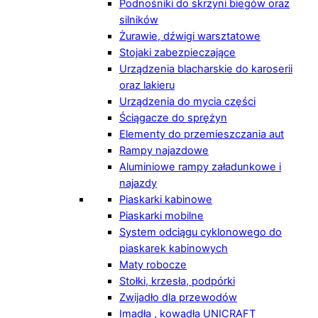
Podnośniki do skrzyni biegów oraz
silników
Żurawie, dźwigi warsztatowe
Stojaki zabezpieczające
Urządzenia blacharskie do karoserii
oraz lakieru
Urządzenia do mycia części
Ściągacze do sprężyn
Elementy do przemieszczania aut
Rampy najazdowe
Aluminiowe rampy załadunkowe i
najazdy
Piaskarki kabinowe
Piaskarki mobilne
System odciągu cyklonowego do
piaskarek kabinowych
Maty robocze
Stołki, krzesła, podpórki
Zwijadło dla przewodów
Imadła , kowadła UNICRAFT