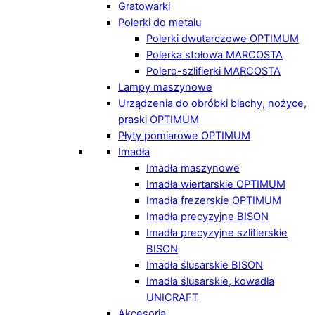
Gratowarki
Polerki do metalu
Polerki dwutarczowe OPTIMUM
Polerka stołowa MARCOSTA
Polero-szlifierki MARCOSTA
Lampy maszynowe
Urządzenia do obróbki blachy, nożyce,
praski OPTIMUM
Płyty pomiarowe OPTIMUM
Imadła
Imadła maszynowe
Imadła wiertarskie OPTIMUM
Imadła frezerskie OPTIMUM
Imadła precyzyjne BISON
Imadła precyzyjne szlifierskie
BISON
Imadła ślusarskie BISON
Imadła ślusarskie, kowadła
UNICRAFT
Akcesoria