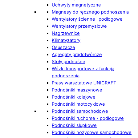
Uchwyty magnetyczne
Magnesy do ręcznego podnoszenia
Wentylatory ścienne i podłogowe
Wentylatory przemysłowe
Nagrzewnice
Klimatyzatory
Osuszacze
Agregaty prądotwórcze
Stoły podnośne
Wózki transportowe z funkcją
podnoszenia
Prasy warsztatowe UNICRAFT
Podnośniki maszynowe
Podnośniki kolejowe
Podnośniki motocyklowe
Podnośniki samochodowe
Podnośniki ruchome - podłogowe
Podnośniki słupkowe
Podnośniki nożycowe samochodowe