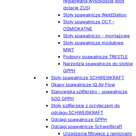
regulowaną wysokością (pod
dotacje ZUS)
Stoły spawalnicze WeldStation
Stoły spawalnicze OCT –
OŚMIOKĄTNE
Stoły spawalniczo - montażowe
Stoły spawalnicze modułowe
MWT
Podpory spawalnicze TRESTLE
Narzędzia spawalnicze do stołów
GPPH
Stoły spawalnicze SCHWEIßKRAFT
Okapy spawalnicze IQ Air Flow
Stanowiska szlifiersko - spawalnicze
SOG GPPH
Stoły szlifierskie z przyłączem do
odciągu SCHWEIßKRAFT
Odciągi spawalnicze GPPH
Odciągi spawalnicze Schweißkraft
Urządzenia filtrujące z ramionami