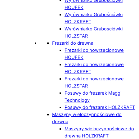
Wyrówniarko Grubościówki
HOUFEK
Wyrówniarko Grubościówki
HOLZKRAFT
Wyrówniarko Grubościówki
HOLZSTAR
Frezarki do drewna
Frezarki dolnowrzecionowe
HOUFEK
Frezarki dolnowrzecionowe
HOLZKRAFT
Frezarki dolnowrzecionowe
HOLZSTAR
Posuwy do frezarek Maggi
Technology
Posuwy do frezarek HOLZKRAFT
Maszyny wieloczynnościowe do
drewna
Maszyny wieloczynnościowe do
drewna HOLZKRAFT