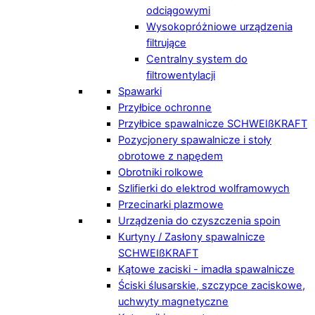
odciągowymi
Wysokopróżniowe urządzenia
filtrujące
Centralny system do
filtrowentylacji
Spawarki
Przyłbice ochronne
Przyłbice spawalnicze SCHWEIßKRAFT
Pozycjonery spawalnicze i stoły
obrotowe z napędem
Obrotniki rolkowe
Szlifierki do elektrod wolframowych
Przecinarki plazmowe
Urządzenia do czyszczenia spoin
Kurtyny / Zasłony spawalnicze
SCHWEIßKRAFT
Kątowe zaciski - imadła spawalnicze
Ściski ślusarskie, szczypce zaciskowe,
uchwyty magnetyczne