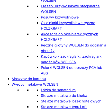
WOLSEN
Frezarki krzywoliniowe stacjonarne
WOLSEN
Posuwy krzywoliniowe
Okleiniarki krzywoliniowe ręczne
HOLZKRAFT
Akcesoria do okleiniarek ręcznych
HOLZKRAFT
Ręczne gilotyny WOLSEN do odcinania
obrzeży
Kapówko - zaokrąglarki, zaokrąglarki
narożników WOLSEN
Polerki WOLSEN od obrzeży PCV lub
ABS
Maszyny do kartonu
Wyroby metalowe WOLSEN
Łóżka do sanatorium
Stelaże metalowe do biurka
Stelaże metalowe łóżek hotelowych
Stelaże metalowe typu Loft