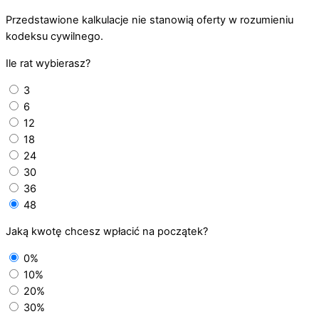
Przedstawione kalkulacje nie stanowią oferty w rozumieniu
kodeksu cywilnego.
Ile rat wybierasz?
3
6
12
18
24
30
36
48
Jaką kwotę chcesz wpłacić na początek?
0%
10%
20%
30%