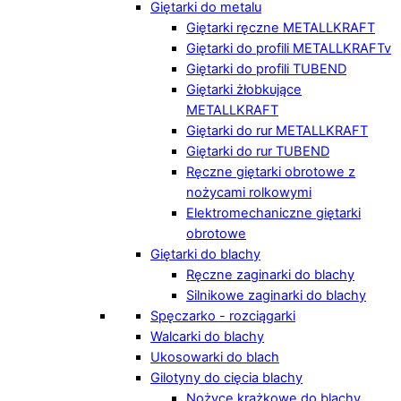
Giętarki do metalu
Giętarki ręczne METALLKRAFT
Giętarki do profili METALLKRAFTv
Giętarki do profili TUBEND
Giętarki żłobkujące
METALLKRAFT
Giętarki do rur METALLKRAFT
Giętarki do rur TUBEND
Ręczne giętarki obrotowe z
nożycami rolkowymi
Elektromechaniczne giętarki
obrotowe
Giętarki do blachy
Ręczne zaginarki do blachy
Silnikowe zaginarki do blachy
Spęczarko - rozciągarki
Walcarki do blachy
Ukosowarki do blach
Gilotyny do cięcia blachy
Nożyce krążkowe do blachy