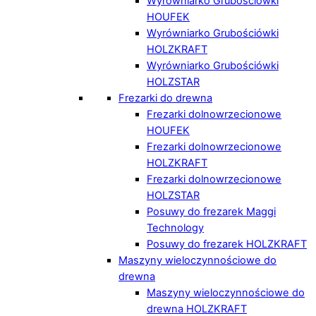
Wyrówniarko Grubościówki
HOUFEK
Wyrówniarko Grubościówki
HOLZKRAFT
Wyrówniarko Grubościówki
HOLZSTAR
Frezarki do drewna
Frezarki dolnowrzecionowe
HOUFEK
Frezarki dolnowrzecionowe
HOLZKRAFT
Frezarki dolnowrzecionowe
HOLZSTAR
Posuwy do frezarek Maggi
Technology
Posuwy do frezarek HOLZKRAFT
Maszyny wieloczynnościowe do
drewna
Maszyny wieloczynnościowe do
drewna HOLZKRAFT