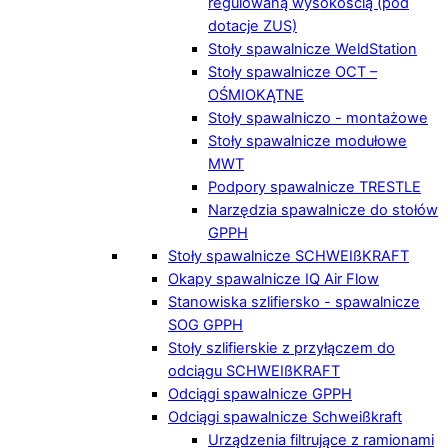
regulowaną wysokością (pod
dotacje ZUS)
Stoły spawalnicze WeldStation
Stoły spawalnicze OCT –
OŚMIOKĄTNE
Stoły spawalniczo - montażowe
Stoły spawalnicze modułowe
MWT
Podpory spawalnicze TRESTLE
Narzędzia spawalnicze do stołów
GPPH
Stoły spawalnicze SCHWEIßKRAFT
Okapy spawalnicze IQ Air Flow
Stanowiska szlifiersko - spawalnicze
SOG GPPH
Stoły szlifierskie z przyłączem do
odciągu SCHWEIßKRAFT
Odciągi spawalnicze GPPH
Odciągi spawalnicze Schweißkraft
Urządzenia filtrujące z ramionami