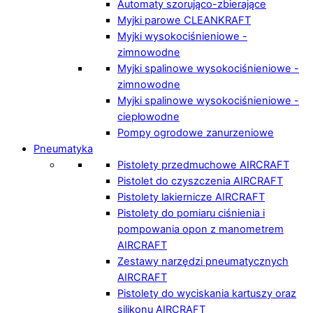
Automaty szorująco-zbierające
Myjki parowe CLEANKRAFT
Myjki wysokociśnieniowe -
zimnowodne
Myjki spalinowe wysokociśnieniowe -
zimnowodne
Myjki spalinowe wysokociśnieniowe -
ciepłowodne
Pompy ogrodowe zanurzeniowe
Pneumatyka
Pistolety przedmuchowe AIRCRAFT
Pistolet do czyszczenia AIRCRAFT
Pistolety lakiernicze AIRCRAFT
Pistolety do pomiaru ciśnienia i
pompowania opon z manometrem
AIRCRAFT
Zestawy narzędzi pneumatycznych
AIRCRAFT
Pistolety do wyciskania kartuszy oraz
silikonu AIRCRAFT