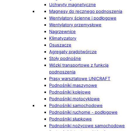
Uchwyty magnetyczne
Magnesy do ręcznego podnoszenia
Wentylatory ścienne i podłogowe
Wentylatory przemysłowe
Nagrzewnice
Klimatyzatory
Osuszacze
Agregaty prądotwórcze
Stoły podnośne
Wózki transportowe z funkcją
podnoszenia
Prasy warsztatowe UNICRAFT
Podnośniki maszynowe
Podnośniki kolejowe
Podnośniki motocyklowe
Podnośniki samochodowe
Podnośniki ruchome - podłogowe
Podnośniki słupkowe
Podnośniki nożycowe samochodowe