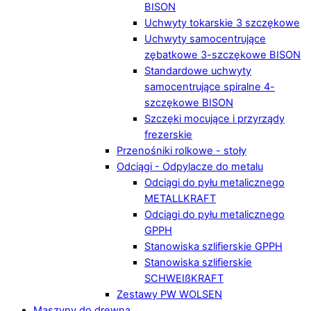
BISON
Uchwyty tokarskie 3 szczękowe
Uchwyty samocentrujące
zębatkowe 3-szczękowe BISON
Standardowe uchwyty
samocentrujące spiralne 4-
szczękowe BISON
Szczęki mocujące i przyrządy
frezerskie
Przenośniki rolkowe - stoły
Odciągi - Odpylacze do metalu
Odciągi do pyłu metalicznego
METALLKRAFT
Odciągi do pyłu metalicznego
GPPH
Stanowiska szlifierskie GPPH
Stanowiska szlifierskie
SCHWEIßKRAFT
Zestawy PW WOLSEN
Maszyny do drewna