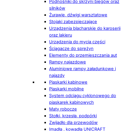
Podnośniki do skrzyni biegów oraz
silników
Żurawie, dźwigi warsztatowe
Stojaki zabezpieczające
Urządzenia blacharskie do karoserii
oraz lakieru
Urządzenia do mycia części
Ściągacze do sprężyn
Elementy do przemieszczania aut
Rampy najazdowe
Aluminiowe rampy załadunkowe i
najazdy
Piaskarki kabinowe
Piaskarki mobilne
System odciągu cyklonowego do
piaskarek kabinowych
Maty robocze
Stołki, krzesła, podpórki
Zwijadło dla przewodów
Imadła , kowadła UNICRAFT