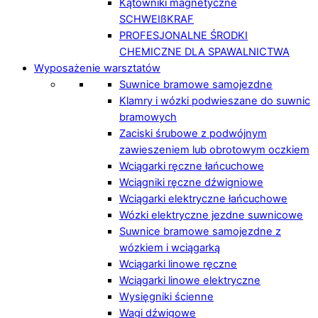
Kątowniki magnetyczne
SCHWEIßKRAF
PROFESJONALNE ŚRODKI
CHEMICZNE DLA SPAWALNICTWA
Wyposażenie warsztatów
Suwnice bramowe samojezdne
Klamry i wózki podwieszane do suwnic
bramowych
Zaciski śrubowe z podwójnym
zawieszeniem lub obrotowym oczkiem
Wciągarki ręczne łańcuchowe
Wciągniki ręczne dźwigniowe
Wciągarki elektryczne łańcuchowe
Wózki elektryczne jezdne suwnicowe
Suwnice bramowe samojezdne z
wózkiem i wciągarką
Wciągarki linowe ręczne
Wciągarki linowe elektryczne
Wysięgniki ścienne
Wagi dźwigowe