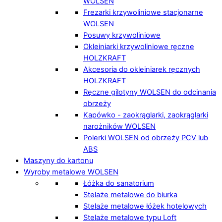
WOLSEN
Frezarki krzywoliniowe stacjonarne
WOLSEN
Posuwy krzywoliniowe
Okleiniarki krzywoliniowe ręczne
HOLZKRAFT
Akcesoria do okleiniarek ręcznych
HOLZKRAFT
Ręczne gilotyny WOLSEN do odcinania
obrzeży
Kapówko - zaokrąglarki, zaokrąglarki
narożników WOLSEN
Polerki WOLSEN od obrzeży PCV lub
ABS
Maszyny do kartonu
Wyroby metalowe WOLSEN
Łóżka do sanatorium
Stelaże metalowe do biurka
Stelaże metalowe łóżek hotelowych
Stelaże metalowe typu Loft