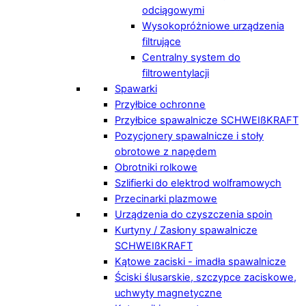
odciągowymi
Wysokopróżniowe urządzenia
filtrujące
Centralny system do
filtrowentylacji
Spawarki
Przyłbice ochronne
Przyłbice spawalnicze SCHWEIßKRAFT
Pozycjonery spawalnicze i stoły
obrotowe z napędem
Obrotniki rolkowe
Szlifierki do elektrod wolframowych
Przecinarki plazmowe
Urządzenia do czyszczenia spoin
Kurtyny / Zasłony spawalnicze
SCHWEIßKRAFT
Kątowe zaciski - imadła spawalnicze
Ściski ślusarskie, szczypce zaciskowe,
uchwyty magnetyczne