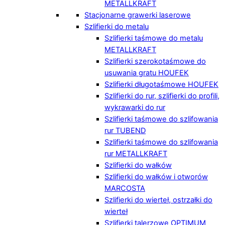
METALLKRAFT
Stacjonarne grawerki laserowe
Szlifierki do metalu
Szlifierki taśmowe do metalu
METALLKRAFT
Szlifierki szerokotaśmowe do
usuwania gratu HOUFEK
Szlifierki długotaśmowe HOUFEK
Szlifierki do rur, szlifierki do profili,
wykrawarki do rur
Szlifierki taśmowe do szlifowania
rur TUBEND
Szlifierki taśmowe do szlifowania
rur METALLKRAFT
Szlifierki do wałków
Szlifierki do wałków i otworów
MARCOSTA
Szlifierki do wierteł, ostrzałki do
wierteł
Szlifierki talerzowe OPTIMUM