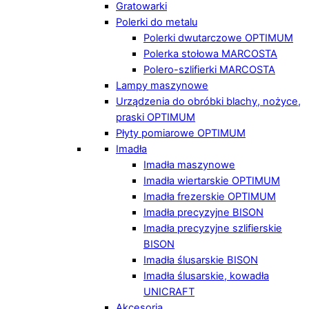
Gratowarki
Polerki do metalu
Polerki dwutarczowe OPTIMUM
Polerka stołowa MARCOSTA
Polero-szlifierki MARCOSTA
Lampy maszynowe
Urządzenia do obróbki blachy, nożyce,
praski OPTIMUM
Płyty pomiarowe OPTIMUM
Imadła
Imadła maszynowe
Imadła wiertarskie OPTIMUM
Imadła frezerskie OPTIMUM
Imadła precyzyjne BISON
Imadła precyzyjne szlifierskie
BISON
Imadła ślusarskie BISON
Imadła ślusarskie, kowadła
UNICRAFT
Akcesoria