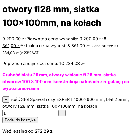
otwory fi28 mm, siatka
100x100mm, na kołach
9 290,00
zł
Pierwotna cena wynosiła: 9 290,00 zł.
8
361,00
zł
Aktualna cena wynosi: 8 361,00 zł.
Cena brutto:
10
284,03
zł
(z 23% VAT)
Poprzednia najniższa cena:
10 284,03
zł
.
Grubość blatu 25 mm, otwory w blacie fi 28 mm, siatka
otworów 100 x 100 mm, konstrukcja na kołach z regulacją do
wypoziomowania
ilość Stół Spawalniczy EXPERT 1000x600 mm, blat 25mm,
−
otwory fi28 mm, siatka 100x100mm, na kołach
+
Dodaj do koszyka
Weź leasing od
272,29
zł