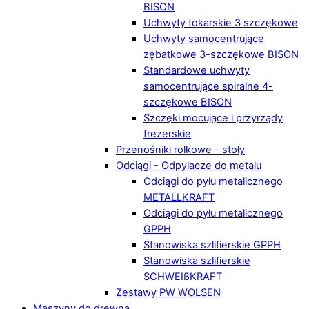
BISON
Uchwyty tokarskie 3 szczękowe
Uchwyty samocentrujące
zębatkowe 3-szczękowe BISON
Standardowe uchwyty
samocentrujące spiralne 4-
szczękowe BISON
Szczęki mocujące i przyrządy
frezerskie
Przenośniki rolkowe - stoły
Odciągi - Odpylacze do metalu
Odciągi do pyłu metalicznego
METALLKRAFT
Odciągi do pyłu metalicznego
GPPH
Stanowiska szlifierskie GPPH
Stanowiska szlifierskie
SCHWEIßKRAFT
Zestawy PW WOLSEN
Maszyny do drewna