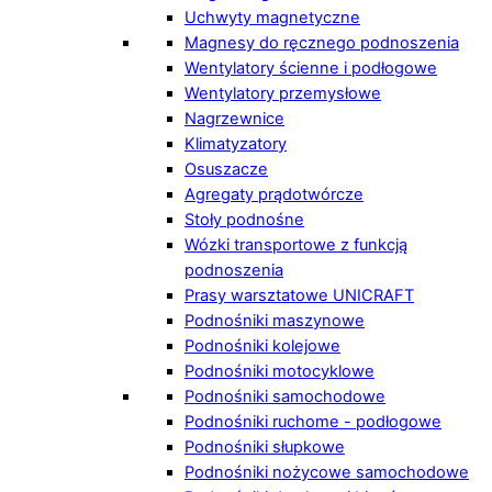
Uchwyty magnetyczne
Magnesy do ręcznego podnoszenia
Wentylatory ścienne i podłogowe
Wentylatory przemysłowe
Nagrzewnice
Klimatyzatory
Osuszacze
Agregaty prądotwórcze
Stoły podnośne
Wózki transportowe z funkcją
podnoszenia
Prasy warsztatowe UNICRAFT
Podnośniki maszynowe
Podnośniki kolejowe
Podnośniki motocyklowe
Podnośniki samochodowe
Podnośniki ruchome - podłogowe
Podnośniki słupkowe
Podnośniki nożycowe samochodowe