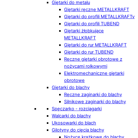
Giętarki do metalu
Giętarki ręczne METALLKRAFT
Giętarki do profili METALLKRAFTv
Giętarki do profili TUBEND
Giętarki żłobkujące
METALLKRAFT
Giętarki do rur METALLKRAFT
Giętarki do rur TUBEND
Ręczne giętarki obrotowe z
nożycami rolkowymi
Elektromechaniczne giętarki
obrotowe
Giętarki do blachy
Ręczne zaginarki do blachy
Silnikowe zaginarki do blachy
Spęczarko - rozciągarki
Walcarki do blachy
Ukosowarki do blach
Gilotyny do cięcia blachy
Nożyce krążkowe do blachy