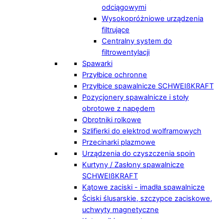
odciągowymi
Wysokopróżniowe urządzenia
filtrujące
Centralny system do
filtrowentylacji
Spawarki
Przyłbice ochronne
Przyłbice spawalnicze SCHWEIßKRAFT
Pozycjonery spawalnicze i stoły
obrotowe z napędem
Obrotniki rolkowe
Szlifierki do elektrod wolframowych
Przecinarki plazmowe
Urządzenia do czyszczenia spoin
Kurtyny / Zasłony spawalnicze
SCHWEIßKRAFT
Kątowe zaciski - imadła spawalnicze
Ściski ślusarskie, szczypce zaciskowe,
uchwyty magnetyczne