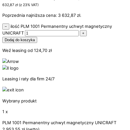
632,87
zł
(z 23% VAT)
Poprzednia najniższa cena:
3 632,87
zł
.
ilość PLM 1001 Permanentny uchwyt magnetyczny
−
UNICRAFT
+
Dodaj do koszyka
Weź leasing od
124,70
zł
Leasing i raty dla firm 24/7
Wybrany produkt
1 x
PLM 1001 Permanentny uchwyt magnetyczny UNICRAFT
2 953,55
zł
(netto)