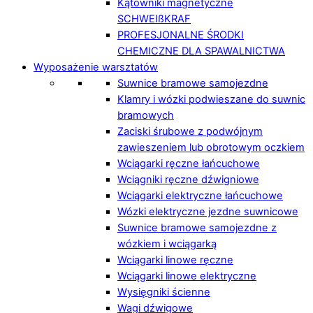
Kątowniki magnetyczne
SCHWEIßKRAF
PROFESJONALNE ŚRODKI
CHEMICZNE DLA SPAWALNICTWA
Wyposażenie warsztatów
Suwnice bramowe samojezdne
Klamry i wózki podwieszane do suwnic
bramowych
Zaciski śrubowe z podwójnym
zawieszeniem lub obrotowym oczkiem
Wciągarki ręczne łańcuchowe
Wciągniki ręczne dźwigniowe
Wciągarki elektryczne łańcuchowe
Wózki elektryczne jezdne suwnicowe
Suwnice bramowe samojezdne z
wózkiem i wciągarką
Wciągarki linowe ręczne
Wciągarki linowe elektryczne
Wysięgniki ścienne
Wagi dźwigowe