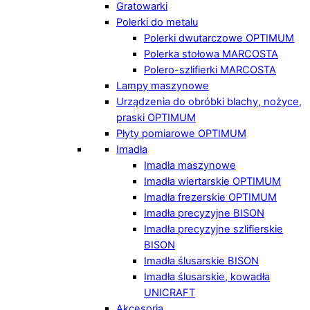
Gratowarki
Polerki do metalu
Polerki dwutarczowe OPTIMUM
Polerka stołowa MARCOSTA
Polero-szlifierki MARCOSTA
Lampy maszynowe
Urządzenia do obróbki blachy, nożyce,
praski OPTIMUM
Płyty pomiarowe OPTIMUM
Imadła
Imadła maszynowe
Imadła wiertarskie OPTIMUM
Imadła frezerskie OPTIMUM
Imadła precyzyjne BISON
Imadła precyzyjne szlifierskie
BISON
Imadła ślusarskie BISON
Imadła ślusarskie, kowadła
UNICRAFT
Akcesoria