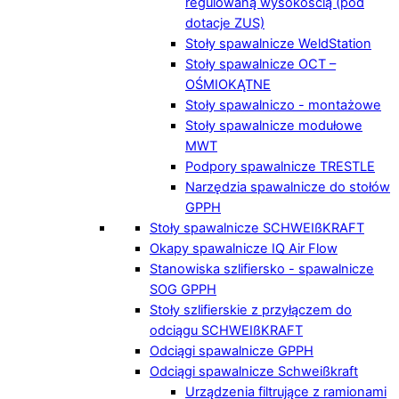
regulowaną wysokością (pod
dotacje ZUS)
Stoły spawalnicze WeldStation
Stoły spawalnicze OCT –
OŚMIOKĄTNE
Stoły spawalniczo - montażowe
Stoły spawalnicze modułowe
MWT
Podpory spawalnicze TRESTLE
Narzędzia spawalnicze do stołów
GPPH
Stoły spawalnicze SCHWEIßKRAFT
Okapy spawalnicze IQ Air Flow
Stanowiska szlifiersko - spawalnicze
SOG GPPH
Stoły szlifierskie z przyłączem do
odciągu SCHWEIßKRAFT
Odciągi spawalnicze GPPH
Odciągi spawalnicze Schweißkraft
Urządzenia filtrujące z ramionami