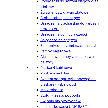
Podnośniki do skrzyni biegów oraz
silników
Żurawie, dźwigi warsztatowe
Stojaki zabezpieczające
Urządzenia blacharskie do karoserii
oraz lakieru
Urządzenia do mycia części
Ściągacze do sprężyn
Elementy do przemieszczania aut
Rampy najazdowe
Aluminiowe rampy załadunkowe i
najazdy
Piaskarki kabinowe
Piaskarki mobilne
System odciągu cyklonowego do
piaskarek kabinowych
Maty robocze
Stołki, krzesła, podpórki
Zwijadło dla przewodów
Imadła , kowadła UNICRAFT