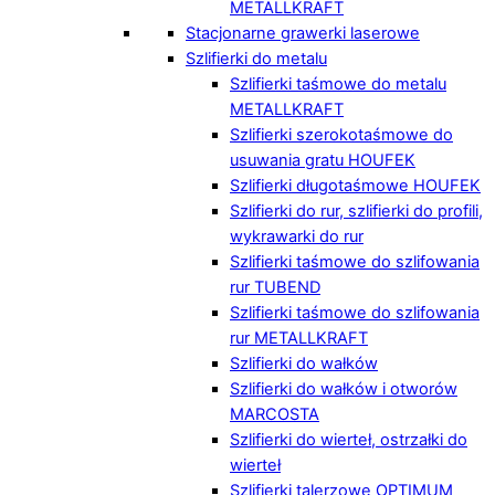
METALLKRAFT
Stacjonarne grawerki laserowe
Szlifierki do metalu
Szlifierki taśmowe do metalu
METALLKRAFT
Szlifierki szerokotaśmowe do
usuwania gratu HOUFEK
Szlifierki długotaśmowe HOUFEK
Szlifierki do rur, szlifierki do profili,
wykrawarki do rur
Szlifierki taśmowe do szlifowania
rur TUBEND
Szlifierki taśmowe do szlifowania
rur METALLKRAFT
Szlifierki do wałków
Szlifierki do wałków i otworów
MARCOSTA
Szlifierki do wierteł, ostrzałki do
wierteł
Szlifierki talerzowe OPTIMUM