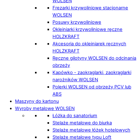
WOLSEN
Frezarki krzywoliniowe stacjonarne
WOLSEN
Posuwy krzywoliniowe
Okleiniarki krzywoliniowe ręczne
HOLZKRAFT
Akcesoria do okleiniarek ręcznych
HOLZKRAFT
Ręczne gilotyny WOLSEN do odcinania
obrzeży
Kapówko - zaokrąglarki, zaokrąglarki
narożników WOLSEN
Polerki WOLSEN od obrzeży PCV lub
ABS
Maszyny do kartonu
Wyroby metalowe WOLSEN
Łóżka do sanatorium
Stelaże metalowe do biurka
Stelaże metalowe łóżek hotelowych
Stelaże metalowe typu Loft