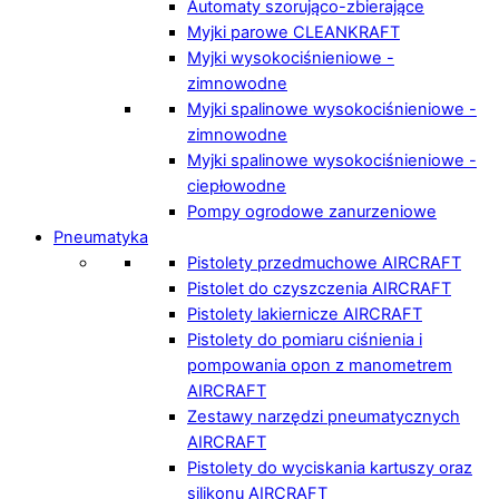
Automaty szorująco-zbierające
Myjki parowe CLEANKRAFT
Myjki wysokociśnieniowe -
zimnowodne
Myjki spalinowe wysokociśnieniowe -
zimnowodne
Myjki spalinowe wysokociśnieniowe -
ciepłowodne
Pompy ogrodowe zanurzeniowe
Pneumatyka
Pistolety przedmuchowe AIRCRAFT
Pistolet do czyszczenia AIRCRAFT
Pistolety lakiernicze AIRCRAFT
Pistolety do pomiaru ciśnienia i
pompowania opon z manometrem
AIRCRAFT
Zestawy narzędzi pneumatycznych
AIRCRAFT
Pistolety do wyciskania kartuszy oraz
silikonu AIRCRAFT