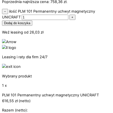
Poprzednia najniższa cena:
758,36
zł
.
ilość PLM 101 Permanentny uchwyt magnetyczny
−
UNICRAFT
+
Dodaj do koszyka
Weź leasing od
26,03
zł
Leasing i raty dla firm 24/7
Wybrany produkt
1 x
PLM 101 Permanentny uchwyt magnetyczny UNICRAFT
616,55
zł
(netto)
Razem (netto):