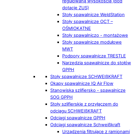
regulowaną wysokością (pod
dotacje ZUS)
Stoły spawalnicze WeldStation
Stoły spawalnicze OCT –
OŚMIOKĄTNE
Stoły spawalniczo - montażowe
Stoły spawalnicze modułowe
MWT
Podpory spawalnicze TRESTLE
Narzędzia spawalnicze do stołów
GPPH
Stoły spawalnicze SCHWEIßKRAFT
Okapy spawalnicze IQ Air Flow
Stanowiska szlifiersko - spawalnicze
SOG GPPH
Stoły szlifierskie z przyłączem do
odciągu SCHWEIßKRAFT
Odciągi spawalnicze GPPH
Odciągi spawalnicze Schweißkraft
Urządzenia filtrujące z ramionami