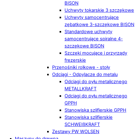
BISON
Uchwyty tokarskie 3 szczękowe
Uchwyty samocentrujące
zębatkowe 3-szczękowe BISON
Standardowe uchwyty
samocentrujące spiralne 4-
szczękowe BISON
Szczęki mocujące i przyrządy
frezerskie
Przenośniki rolkowe - stoły
Odciągi - Odpylacze do metalu
Odciągi do pyłu metalicznego
METALLKRAFT
Odciągi do pyłu metalicznego
GPPH
Stanowiska szlifierskie GPPH
Stanowiska szlifierskie
SCHWEIßKRAFT
Zestawy PW WOLSEN
Maszyny do drewna