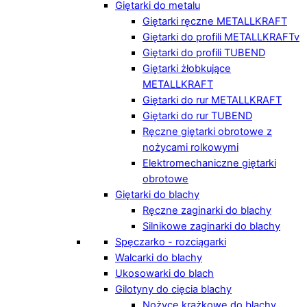
Giętarki do metalu
Giętarki ręczne METALLKRAFT
Giętarki do profili METALLKRAFTv
Giętarki do profili TUBEND
Giętarki żłobkujące
METALLKRAFT
Giętarki do rur METALLKRAFT
Giętarki do rur TUBEND
Ręczne giętarki obrotowe z
nożycami rolkowymi
Elektromechaniczne giętarki
obrotowe
Giętarki do blachy
Ręczne zaginarki do blachy
Silnikowe zaginarki do blachy
Spęczarko - rozciągarki
Walcarki do blachy
Ukosowarki do blach
Gilotyny do cięcia blachy
Nożyce krążkowe do blachy