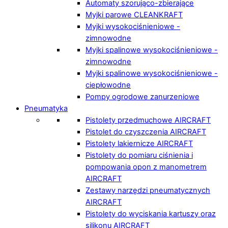
Automaty szorująco-zbierające
Myjki parowe CLEANKRAFT
Myjki wysokociśnieniowe -
zimnowodne
Myjki spalinowe wysokociśnieniowe -
zimnowodne
Myjki spalinowe wysokociśnieniowe -
ciepłowodne
Pompy ogrodowe zanurzeniowe
Pneumatyka
Pistolety przedmuchowe AIRCRAFT
Pistolet do czyszczenia AIRCRAFT
Pistolety lakiernicze AIRCRAFT
Pistolety do pomiaru ciśnienia i
pompowania opon z manometrem
AIRCRAFT
Zestawy narzędzi pneumatycznych
AIRCRAFT
Pistolety do wyciskania kartuszy oraz
silikonu AIRCRAFT