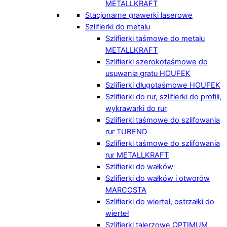
METALLKRAFT
Stacjonarne grawerki laserowe
Szlifierki do metalu
Szlifierki taśmowe do metalu
METALLKRAFT
Szlifierki szerokotaśmowe do
usuwania gratu HOUFEK
Szlifierki długotaśmowe HOUFEK
Szlifierki do rur, szlifierki do profili,
wykrawarki do rur
Szlifierki taśmowe do szlifowania
rur TUBEND
Szlifierki taśmowe do szlifowania
rur METALLKRAFT
Szlifierki do wałków
Szlifierki do wałków i otworów
MARCOSTA
Szlifierki do wierteł, ostrzałki do
wierteł
Szlifierki talerzowe OPTIMUM