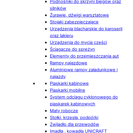
Podnośniki do skrzyni biegów oraz
silników
Żurawie, dźwigi warsztatowe
Stojaki zabezpieczające
Urządzenia blacharskie do karoserii
oraz lakieru
Urządzenia do mycia części
Ściągacze do sprężyn
Elementy do przemieszczania aut
Rampy najazdowe
Aluminiowe rampy załadunkowe i
najazdy
Piaskarki kabinowe
Piaskarki mobilne
System odciągu cyklonowego do
piaskarek kabinowych
Maty robocze
Stołki, krzesła, podpórki
Zwijadło dla przewodów
Imadła , kowadła UNICRAFT