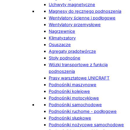
Uchwyty magnetyczne
Magnesy do ręcznego podnoszenia
Wentylatory ścienne i podłogowe
Wentylatory przemysłowe
Nagrzewnice
Klimatyzatory
Osuszacze
Agregaty prądotwórcze
Stoły podnośne
Wózki transportowe z funkcją
podnoszenia
Prasy warsztatowe UNICRAFT
Podnośniki maszynowe
Podnośniki kolejowe
Podnośniki motocyklowe
Podnośniki samochodowe
Podnośniki ruchome - podłogowe
Podnośniki słupkowe
Podnośniki nożycowe samochodowe