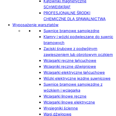
Kątowniki magnetyczne
SCHWEIßKRAF
PROFESJONALNE ŚRODKI
CHEMICZNE DLA SPAWALNICTWA
Wyposażenie warsztatów
Suwnice bramowe samojezdne
Klamry i wózki podwieszane do suwnic
bramowych
Zaciski śrubowe z podwójnym
zawieszeniem lub obrotowym oczkiem
Wciągarki ręczne łańcuchowe
Wciągniki ręczne dźwigniowe
Wciągarki elektryczne łańcuchowe
Wózki elektryczne jezdne suwnicowe
Suwnice bramowe samojezdne z
wózkiem i wciągarką
Wciągarki linowe ręczne
Wciągarki linowe elektryczne
Wysięgniki ścienne
Wagi dźwigowe