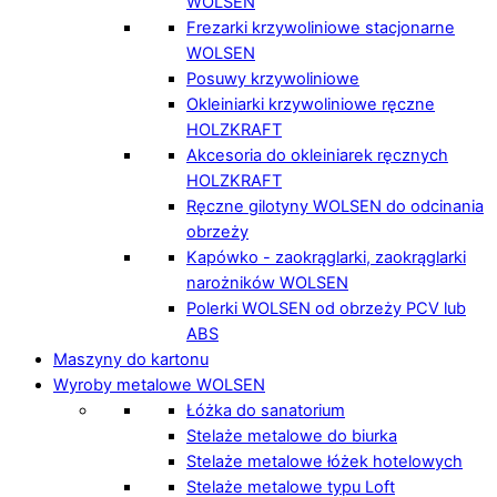
WOLSEN
Frezarki krzywoliniowe stacjonarne
WOLSEN
Posuwy krzywoliniowe
Okleiniarki krzywoliniowe ręczne
HOLZKRAFT
Akcesoria do okleiniarek ręcznych
HOLZKRAFT
Ręczne gilotyny WOLSEN do odcinania
obrzeży
Kapówko - zaokrąglarki, zaokrąglarki
narożników WOLSEN
Polerki WOLSEN od obrzeży PCV lub
ABS
Maszyny do kartonu
Wyroby metalowe WOLSEN
Łóżka do sanatorium
Stelaże metalowe do biurka
Stelaże metalowe łóżek hotelowych
Stelaże metalowe typu Loft