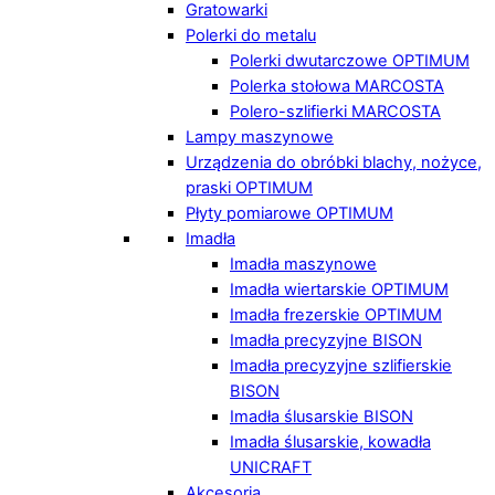
Gratowarki
Polerki do metalu
Polerki dwutarczowe OPTIMUM
Polerka stołowa MARCOSTA
Polero-szlifierki MARCOSTA
Lampy maszynowe
Urządzenia do obróbki blachy, nożyce,
praski OPTIMUM
Płyty pomiarowe OPTIMUM
Imadła
Imadła maszynowe
Imadła wiertarskie OPTIMUM
Imadła frezerskie OPTIMUM
Imadła precyzyjne BISON
Imadła precyzyjne szlifierskie
BISON
Imadła ślusarskie BISON
Imadła ślusarskie, kowadła
UNICRAFT
Akcesoria