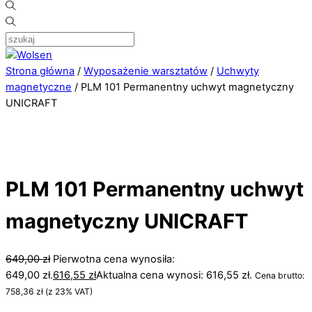
Strona główna
/
Wyposażenie warsztatów
/
Uchwyty
magnetyczne
/ PLM 101 Permanentny uchwyt magnetyczny
UNICRAFT
PLM 101 Permanentny uchwyt
magnetyczny UNICRAFT
649,00
zł
Pierwotna cena wynosiła:
649,00 zł.
616,55
zł
Aktualna cena wynosi: 616,55 zł.
Cena brutto:
758,36
zł
(z 23% VAT)