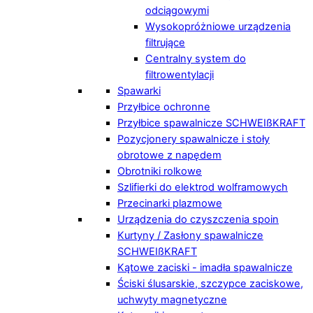
odciągowymi
Wysokopróżniowe urządzenia
filtrujące
Centralny system do
filtrowentylacji
Spawarki
Przyłbice ochronne
Przyłbice spawalnicze SCHWEIßKRAFT
Pozycjonery spawalnicze i stoły
obrotowe z napędem
Obrotniki rolkowe
Szlifierki do elektrod wolframowych
Przecinarki plazmowe
Urządzenia do czyszczenia spoin
Kurtyny / Zasłony spawalnicze
SCHWEIßKRAFT
Kątowe zaciski - imadła spawalnicze
Ściski ślusarskie, szczypce zaciskowe,
uchwyty magnetyczne