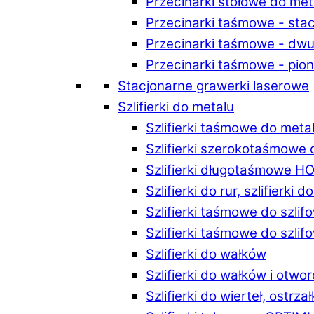
Przecinarki stołowe do m
Przecinarki taśmowe - st
Przecinarki taśmowe - d
Przecinarki taśmowe - p
Stacjonarne grawerki laserowe
Szlifierki do metalu
Szlifierki taśmowe do me
Szlifierki szerokotaśmowe
Szlifierki długotaśmowe 
Szlifierki do rur, szlifierki 
Szlifierki taśmowe do szli
Szlifierki taśmowe do szl
Szlifierki do wałków
Szlifierki do wałków i ot
Szlifierki do wierteł, ostrzał