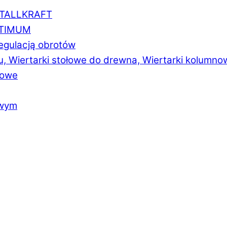
ETALLKRAFT
PTIMUM
regulacją obrotów
u, Wiertarki stołowe do drewna, Wiertarki kolumno
łowe
owym