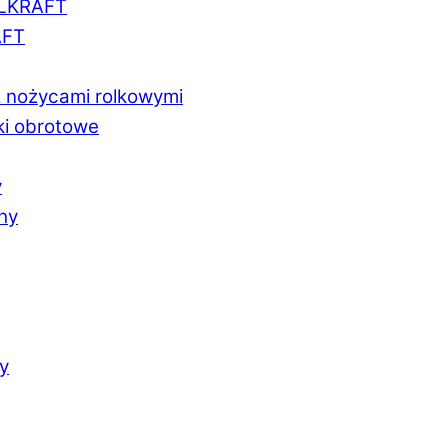
LLKRAFT
AFT
z nożycami rolkowymi
ki obrotowe
y
chy
y