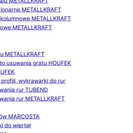
etalu METALLKRAFT
acjonarne METALLKRAFT
wukolumnowe METALLKRAFT
ionowe METALLKRAFT
talu METALLKRAFT
 do usuwania gratu HOUFEK
HOUFEK
do profili, wykrawarki do rur
fowania rur TUBEND
ifowania rur METALLKRAFT
worów MARCOSTA
ki do wierteł