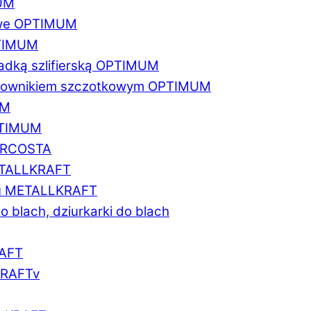
MUM
zowe OPTIMUM
PTIMUM
asadką szlifierską OPTIMUM
gratownikiem szczotkowym OPTIMUM
UM
OPTIMUM
MARCOSTA
METALLKRAFT
atu METALLKRAFT
o blach, dziurkarki do blach
RAFT
LKRAFTv