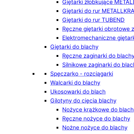
Giętarki żłobkujące META
Giętarki do rur METALLKR
Giętarki do rur TUBEND
Ręczne giętarki obrotowe 
Elektromechaniczne giętar
Giętarki do blachy
Ręczne zaginarki do blach
Silnikowe zaginarki do bla
Spęczarko - rozciągarki
Walcarki do blachy
Ukosowarki do blach
Gilotyny do cięcia blachy
Nożyce krążkowe do blach
Ręczne nożyce do blachy
Nożne nożyce do blachy