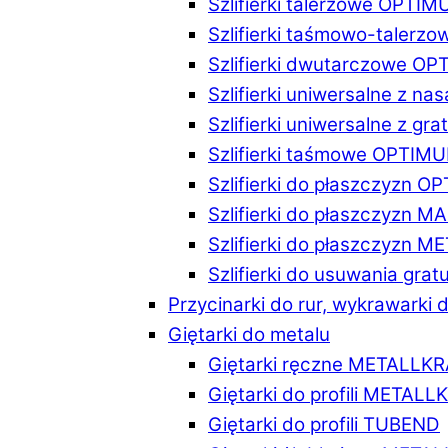
Szlifierki talerzowe OPTI
Szlifierki taśmowo-taler
Szlifierki dwutarczowe O
Szlifierki uniwersalne z n
Szlifierki uniwersalne z 
Szlifierki taśmowe OPTIM
Szlifierki do płaszczyzn 
Szlifierki do płaszczyzn 
Szlifierki do płaszczyzn 
Szlifierki do usuwania gr
Przycinarki do rur, wykrawarki d
Giętarki do metalu
Giętarki ręczne METALLK
Giętarki do profili METAL
Giętarki do profili TUBEND