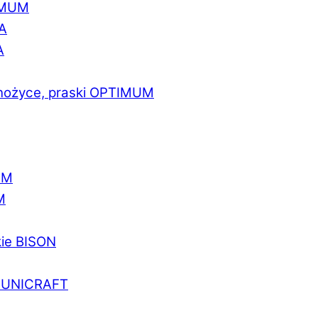
IMUM
A
A
 nożyce, praski OPTIMUM
UM
M
kie BISON
a UNICRAFT