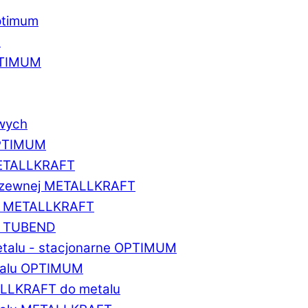
ptimum
u
PTIMUM
owych
OPTIMUM
METALLKRAFT
erdzewnej METALLKRAFT
um METALLKRAFT
um TUBEND
etalu - stacjonarne OPTIMUM
etalu OPTIMUM
ALLKRAFT do metalu