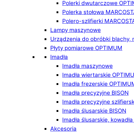
Polerki dwutarczowe OPT
Polerka stołowa MARCOST
Polero-szlifierki MARCOST
Lampy maszynowe
Urządzenia do obróbki blachy,
Płyty pomiarowe OPTIMUM
Imadła
Imadła maszynowe
Imadła wiertarskie OPTIM
Imadła frezerskie OPTIMU
Imadła precyzyjne BISON
Imadła precyzyjne szlifiers
Imadła ślusarskie BISON
Imadła ślusarskie, kowadł
Akcesoria