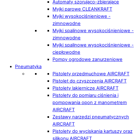
Automaty szorująco-zbierające
Myjki parowe CLEANKRAFT
Myjki wysokociśnieniowe -
zimnowodne
Myjki spalinowe wysokociśnieniowe -
zimnowodne
Myjki spalinowe wysokociśnieniowe -
ciepłowodne
Pompy ogrodowe zanurzeniowe
Pneumatyka
Pistolety przedmuchowe AIRCRAFT
Pistolet do czyszczenia AIRCRAFT
Pistolety lakiernicze AIRCRAFT
Pistolety do pomiaru ciśnienia i
pompowania opon z manometrem
AIRCRAFT
Zestawy narzędzi pneumatycznych
AIRCRAFT
Pistolety do wyciskania kartuszy oraz
silikonu AIRCRAFT