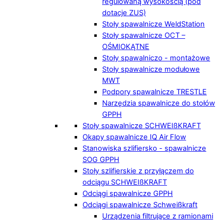
regulowaną wysokością (pod
dotacje ZUS)
Stoły spawalnicze WeldStation
Stoły spawalnicze OCT –
OŚMIOKĄTNE
Stoły spawalniczo - montażowe
Stoły spawalnicze modułowe
MWT
Podpory spawalnicze TRESTLE
Narzędzia spawalnicze do stołów
GPPH
Stoły spawalnicze SCHWEIßKRAFT
Okapy spawalnicze IQ Air Flow
Stanowiska szlifiersko - spawalnicze
SOG GPPH
Stoły szlifierskie z przyłączem do
odciągu SCHWEIßKRAFT
Odciągi spawalnicze GPPH
Odciągi spawalnicze Schweißkraft
Urządzenia filtrujące z ramionami