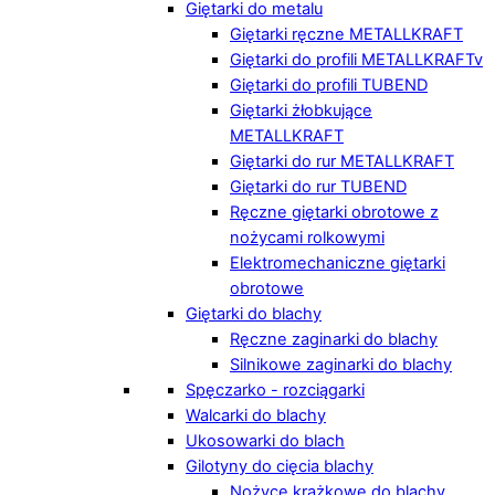
Giętarki do metalu
Giętarki ręczne METALLKRAFT
Giętarki do profili METALLKRAFTv
Giętarki do profili TUBEND
Giętarki żłobkujące
METALLKRAFT
Giętarki do rur METALLKRAFT
Giętarki do rur TUBEND
Ręczne giętarki obrotowe z
nożycami rolkowymi
Elektromechaniczne giętarki
obrotowe
Giętarki do blachy
Ręczne zaginarki do blachy
Silnikowe zaginarki do blachy
Spęczarko - rozciągarki
Walcarki do blachy
Ukosowarki do blach
Gilotyny do cięcia blachy
Nożyce krążkowe do blachy