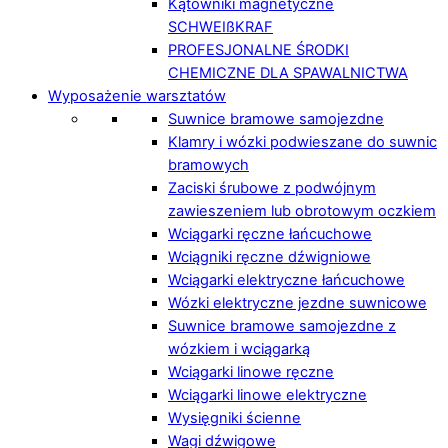
Kątowniki magnetyczne
SCHWEIßKRAF
PROFESJONALNE ŚRODKI
CHEMICZNE DLA SPAWALNICTWA
Wyposażenie warsztatów
Suwnice bramowe samojezdne
Klamry i wózki podwieszane do suwnic
bramowych
Zaciski śrubowe z podwójnym
zawieszeniem lub obrotowym oczkiem
Wciągarki ręczne łańcuchowe
Wciągniki ręczne dźwigniowe
Wciągarki elektryczne łańcuchowe
Wózki elektryczne jezdne suwnicowe
Suwnice bramowe samojezdne z
wózkiem i wciągarką
Wciągarki linowe ręczne
Wciągarki linowe elektryczne
Wysięgniki ścienne
Wagi dźwigowe