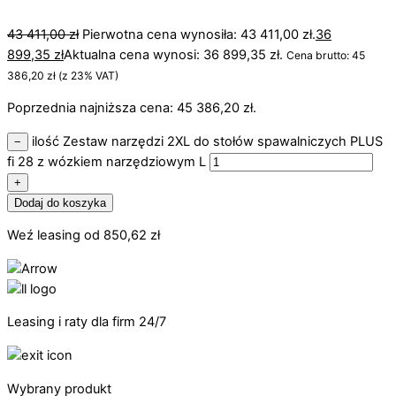
43 411,00
zł
Pierwotna cena wynosiła: 43 411,00 zł.
36
899,35
zł
Aktualna cena wynosi: 36 899,35 zł.
Cena brutto:
45
386,20
zł
(z 23% VAT)
Poprzednia najniższa cena:
45 386,20
zł
.
ilość Zestaw narzędzi 2XL do stołów spawalniczych PLUS
−
fi 28 z wózkiem narzędziowym L
+
Dodaj do koszyka
Weź leasing od
850,62
zł
Leasing i raty dla firm 24/7
Wybrany produkt