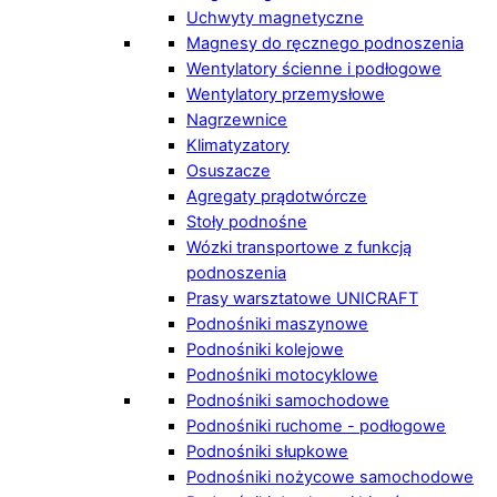
Uchwyty magnetyczne
Magnesy do ręcznego podnoszenia
Wentylatory ścienne i podłogowe
Wentylatory przemysłowe
Nagrzewnice
Klimatyzatory
Osuszacze
Agregaty prądotwórcze
Stoły podnośne
Wózki transportowe z funkcją
podnoszenia
Prasy warsztatowe UNICRAFT
Podnośniki maszynowe
Podnośniki kolejowe
Podnośniki motocyklowe
Podnośniki samochodowe
Podnośniki ruchome - podłogowe
Podnośniki słupkowe
Podnośniki nożycowe samochodowe