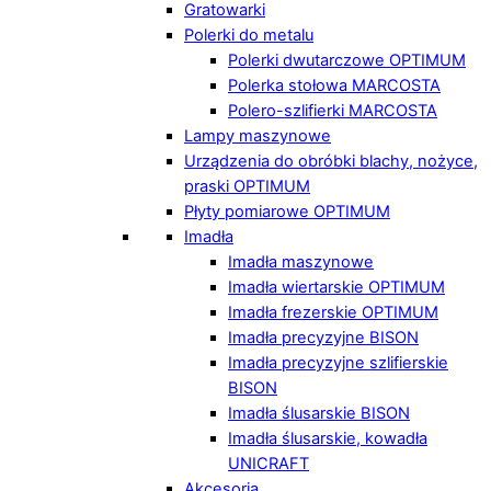
Gratowarki
Polerki do metalu
Polerki dwutarczowe OPTIMUM
Polerka stołowa MARCOSTA
Polero-szlifierki MARCOSTA
Lampy maszynowe
Urządzenia do obróbki blachy, nożyce,
praski OPTIMUM
Płyty pomiarowe OPTIMUM
Imadła
Imadła maszynowe
Imadła wiertarskie OPTIMUM
Imadła frezerskie OPTIMUM
Imadła precyzyjne BISON
Imadła precyzyjne szlifierskie
BISON
Imadła ślusarskie BISON
Imadła ślusarskie, kowadła
UNICRAFT
Akcesoria