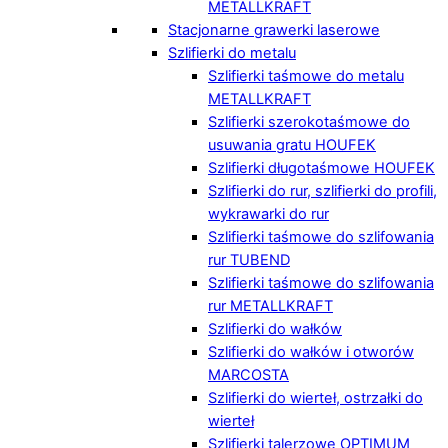
METALLKRAFT
Stacjonarne grawerki laserowe
Szlifierki do metalu
Szlifierki taśmowe do metalu
METALLKRAFT
Szlifierki szerokotaśmowe do
usuwania gratu HOUFEK
Szlifierki długotaśmowe HOUFEK
Szlifierki do rur, szlifierki do profili,
wykrawarki do rur
Szlifierki taśmowe do szlifowania
rur TUBEND
Szlifierki taśmowe do szlifowania
rur METALLKRAFT
Szlifierki do wałków
Szlifierki do wałków i otworów
MARCOSTA
Szlifierki do wierteł, ostrzałki do
wierteł
Szlifierki talerzowe OPTIMUM