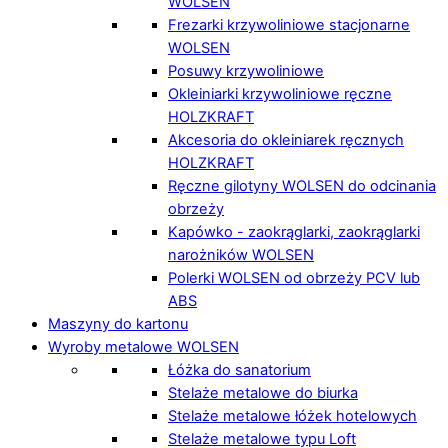
WOLSEN
Frezarki krzywoliniowe stacjonarne
WOLSEN
Posuwy krzywoliniowe
Okleiniarki krzywoliniowe ręczne
HOLZKRAFT
Akcesoria do okleiniarek ręcznych
HOLZKRAFT
Ręczne gilotyny WOLSEN do odcinania
obrzeży
Kapówko - zaokrąglarki, zaokrąglarki
narożników WOLSEN
Polerki WOLSEN od obrzeży PCV lub
ABS
Maszyny do kartonu
Wyroby metalowe WOLSEN
Łóżka do sanatorium
Stelaże metalowe do biurka
Stelaże metalowe łóżek hotelowych
Stelaże metalowe typu Loft