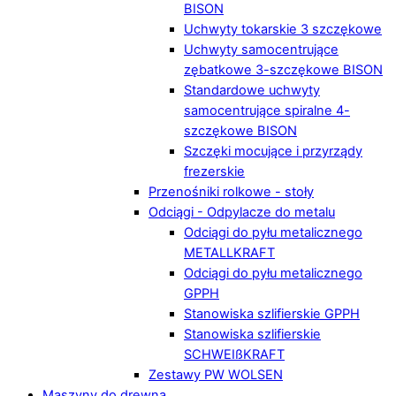
BISON
Uchwyty tokarskie 3 szczękowe
Uchwyty samocentrujące
zębatkowe 3-szczękowe BISON
Standardowe uchwyty
samocentrujące spiralne 4-
szczękowe BISON
Szczęki mocujące i przyrządy
frezerskie
Przenośniki rolkowe - stoły
Odciągi - Odpylacze do metalu
Odciągi do pyłu metalicznego
METALLKRAFT
Odciągi do pyłu metalicznego
GPPH
Stanowiska szlifierskie GPPH
Stanowiska szlifierskie
SCHWEIßKRAFT
Zestawy PW WOLSEN
Maszyny do drewna