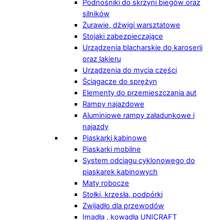
Podnośniki do skrzyni biegów oraz
silników
Żurawie, dźwigi warsztatowe
Stojaki zabezpieczające
Urządzenia blacharskie do karoserii
oraz lakieru
Urządzenia do mycia części
Ściągacze do sprężyn
Elementy do przemieszczania aut
Rampy najazdowe
Aluminiowe rampy załadunkowe i
najazdy
Piaskarki kabinowe
Piaskarki mobilne
System odciągu cyklonowego do
piaskarek kabinowych
Maty robocze
Stołki, krzesła, podpórki
Zwijadło dla przewodów
Imadła , kowadła UNICRAFT