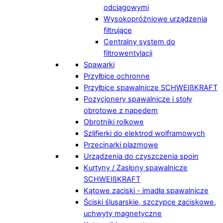
odciągowymi
Wysokopróżniowe urządzenia
filtrujące
Centralny system do
filtrowentylacji
Spawarki
Przyłbice ochronne
Przyłbice spawalnicze SCHWEIßKRAFT
Pozycjonery spawalnicze i stoły
obrotowe z napędem
Obrotniki rolkowe
Szlifierki do elektrod wolframowych
Przecinarki plazmowe
Urządzenia do czyszczenia spoin
Kurtyny / Zasłony spawalnicze
SCHWEIßKRAFT
Kątowe zaciski - imadła spawalnicze
Ściski ślusarskie, szczypce zaciskowe,
uchwyty magnetyczne