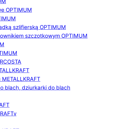
MUM
zowe OPTIMUM
PTIMUM
asadką szlifierską OPTIMUM
gratownikiem szczotkowym OPTIMUM
UM
OPTIMUM
MARCOSTA
METALLKRAFT
atu METALLKRAFT
o blach, dziurkarki do blach
RAFT
LKRAFTv