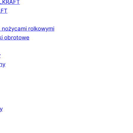
LLKRAFT
AFT
z nożycami rolkowymi
ki obrotowe
y
chy
y