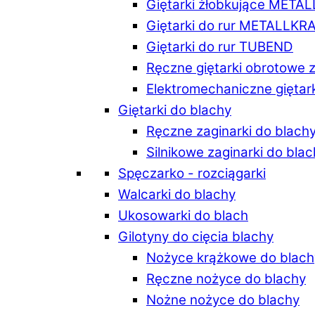
Giętarki żłobkujące META
Giętarki do rur METALLKR
Giętarki do rur TUBEND
Ręczne giętarki obrotowe 
Elektromechaniczne giętar
Giętarki do blachy
Ręczne zaginarki do blach
Silnikowe zaginarki do bla
Spęczarko - rozciągarki
Walcarki do blachy
Ukosowarki do blach
Gilotyny do cięcia blachy
Nożyce krążkowe do blach
Ręczne nożyce do blachy
Nożne nożyce do blachy