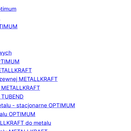
ptimum
u
PTIMUM
owych
OPTIMUM
METALLKRAFT
erdzewnej METALLKRAFT
um METALLKRAFT
um TUBEND
etalu - stacjonarne OPTIMUM
etalu OPTIMUM
ALLKRAFT do metalu