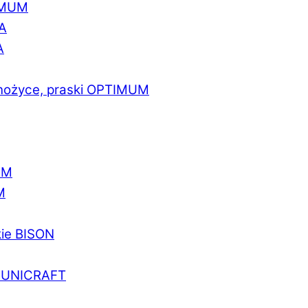
IMUM
A
A
 nożyce, praski OPTIMUM
UM
M
kie BISON
a UNICRAFT