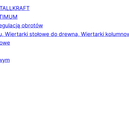
ETALLKRAFT
PTIMUM
regulacją obrotów
u, Wiertarki stołowe do drewna, Wiertarki kolumno
łowe
owym