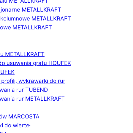
etalu METALLKRAFT
acjonarne METALLKRAFT
wukolumnowe METALLKRAFT
ionowe METALLKRAFT
talu METALLKRAFT
 do usuwania gratu HOUFEK
HOUFEK
do profili, wykrawarki do rur
fowania rur TUBEND
ifowania rur METALLKRAFT
worów MARCOSTA
ki do wierteł