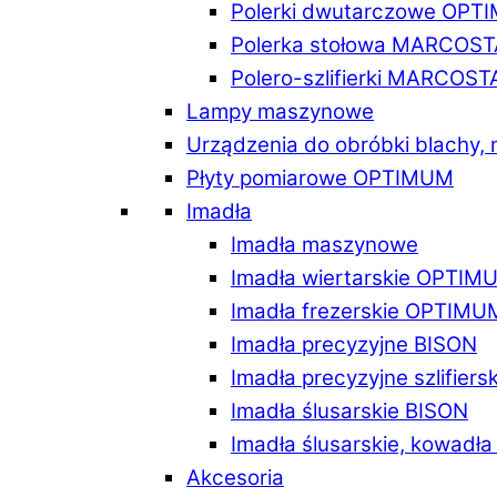
Polerki dwutarczowe OPT
Polerka stołowa MARCOST
Polero-szlifierki MARCOST
Lampy maszynowe
Urządzenia do obróbki blachy,
Płyty pomiarowe OPTIMUM
Imadła
Imadła maszynowe
Imadła wiertarskie OPTIM
Imadła frezerskie OPTIMU
Imadła precyzyjne BISON
Imadła precyzyjne szlifiers
Imadła ślusarskie BISON
Imadła ślusarskie, kowadł
Akcesoria