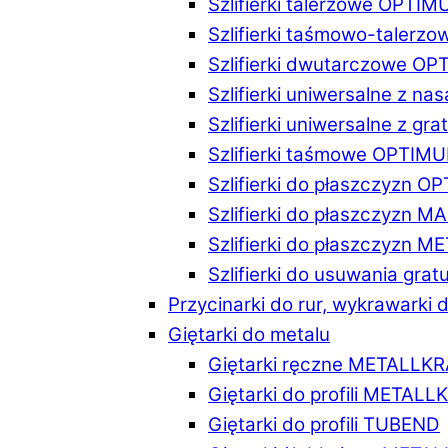
Szlifierki talerzowe OPTI
Szlifierki taśmowo-taler
Szlifierki dwutarczowe O
Szlifierki uniwersalne z n
Szlifierki uniwersalne z 
Szlifierki taśmowe OPTIM
Szlifierki do płaszczyzn 
Szlifierki do płaszczyzn 
Szlifierki do płaszczyzn 
Szlifierki do usuwania gr
Przycinarki do rur, wykrawarki d
Giętarki do metalu
Giętarki ręczne METALLK
Giętarki do profili METAL
Giętarki do profili TUBEND