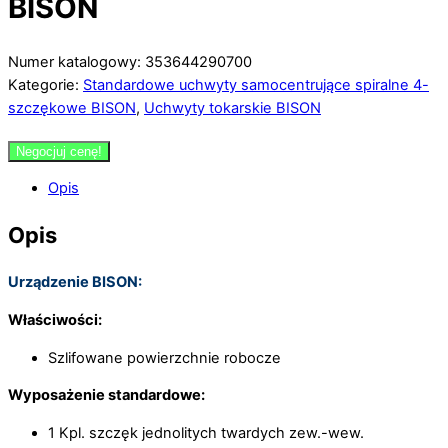
BISON
Numer katalogowy: 353644290700
Kategorie:
Standardowe uchwyty samocentrujące spiralne 4-
szczękowe BISON
,
Uchwyty tokarskie BISON
Negocjuj cenę!
Opis
Opis
Urządzenie BISON:
Właściwości:
Szlifowane powierzchnie robocze
Wyposażenie standardowe:
1 Kpl. szczęk jednolitych twardych zew.-wew.