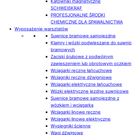
Kątowniki magnetyczne
SCHWEIßKRAF
PROFESJONALNE ŚRODKI
CHEMICZNE DLA SPAWALNICTWA
Wyposażenie warsztatów
Suwnice bramowe samojezdne
Klamry i wózki podwieszane do suwnic
bramowych
Zaciski śrubowe z podwójnym
zawieszeniem lub obrotowym oczkiem
Wciągarki ręczne łańcuchowe
Wciągniki ręczne dźwigniowe
Wciągarki elektryczne łańcuchowe
Wózki elektryczne jezdne suwnicowe
Suwnice bramowe samojezdne z
wózkiem i wciągarką
Wciągarki linowe ręczne
Wciągarki linowe elektryczne
Wysięgniki ścienne
Wagi dźwigowe