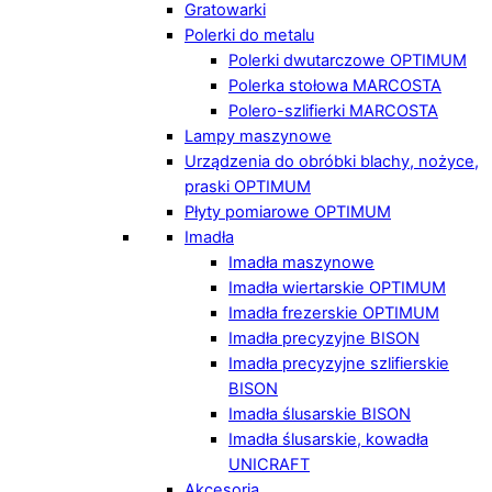
Gratowarki
Polerki do metalu
Polerki dwutarczowe OPTIMUM
Polerka stołowa MARCOSTA
Polero-szlifierki MARCOSTA
Lampy maszynowe
Urządzenia do obróbki blachy, nożyce,
praski OPTIMUM
Płyty pomiarowe OPTIMUM
Imadła
Imadła maszynowe
Imadła wiertarskie OPTIMUM
Imadła frezerskie OPTIMUM
Imadła precyzyjne BISON
Imadła precyzyjne szlifierskie
BISON
Imadła ślusarskie BISON
Imadła ślusarskie, kowadła
UNICRAFT
Akcesoria