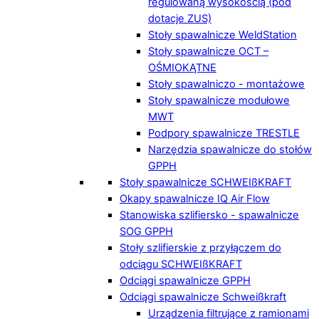
regulowaną wysokością (pod
dotacje ZUS)
Stoły spawalnicze WeldStation
Stoły spawalnicze OCT –
OŚMIOKĄTNE
Stoły spawalniczo - montażowe
Stoły spawalnicze modułowe
MWT
Podpory spawalnicze TRESTLE
Narzędzia spawalnicze do stołów
GPPH
Stoły spawalnicze SCHWEIßKRAFT
Okapy spawalnicze IQ Air Flow
Stanowiska szlifiersko - spawalnicze
SOG GPPH
Stoły szlifierskie z przyłączem do
odciągu SCHWEIßKRAFT
Odciągi spawalnicze GPPH
Odciągi spawalnicze Schweißkraft
Urządzenia filtrujące z ramionami