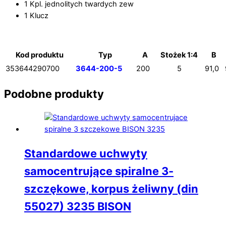
1 Kpl. jednolitych twardych zew
1 Klucz
Kod produktu
Typ
A
Stożek 1:4
B
353644290700
3644-200-5
200
5
91,0
Podobne produkty
Standardowe uchwyty
samocentrujące spiralne 3-
szczękowe, korpus żeliwny (din
55027) 3235 BISON