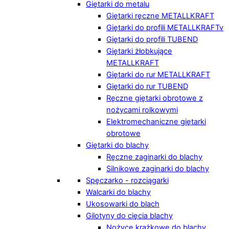
Giętarki do metalu
Giętarki ręczne METALLKRAFT
Giętarki do profili METALLKRAFTv
Giętarki do profili TUBEND
Giętarki żłobkujące
METALLKRAFT
Giętarki do rur METALLKRAFT
Giętarki do rur TUBEND
Ręczne giętarki obrotowe z
nożycami rolkowymi
Elektromechaniczne giętarki
obrotowe
Giętarki do blachy
Ręczne zaginarki do blachy
Silnikowe zaginarki do blachy
Spęczarko - rozciągarki
Walcarki do blachy
Ukosowarki do blach
Gilotyny do cięcia blachy
Nożyce krążkowe do blachy