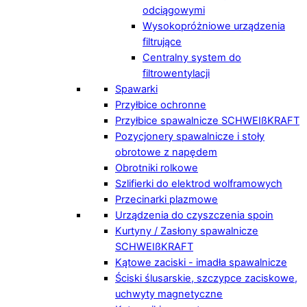
odciągowymi
Wysokopróżniowe urządzenia
filtrujące
Centralny system do
filtrowentylacji
Spawarki
Przyłbice ochronne
Przyłbice spawalnicze SCHWEIßKRAFT
Pozycjonery spawalnicze i stoły
obrotowe z napędem
Obrotniki rolkowe
Szlifierki do elektrod wolframowych
Przecinarki plazmowe
Urządzenia do czyszczenia spoin
Kurtyny / Zasłony spawalnicze
SCHWEIßKRAFT
Kątowe zaciski - imadła spawalnicze
Ściski ślusarskie, szczypce zaciskowe,
uchwyty magnetyczne