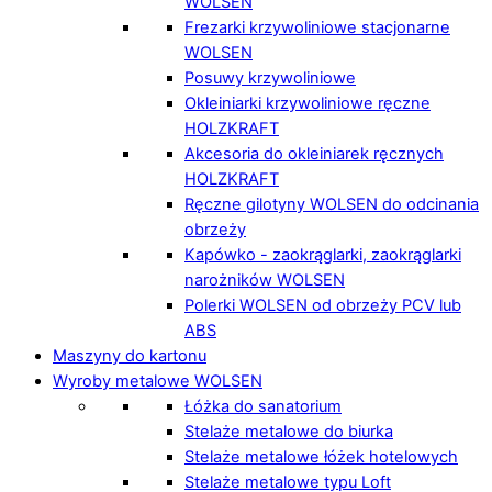
WOLSEN
Frezarki krzywoliniowe stacjonarne
WOLSEN
Posuwy krzywoliniowe
Okleiniarki krzywoliniowe ręczne
HOLZKRAFT
Akcesoria do okleiniarek ręcznych
HOLZKRAFT
Ręczne gilotyny WOLSEN do odcinania
obrzeży
Kapówko - zaokrąglarki, zaokrąglarki
narożników WOLSEN
Polerki WOLSEN od obrzeży PCV lub
ABS
Maszyny do kartonu
Wyroby metalowe WOLSEN
Łóżka do sanatorium
Stelaże metalowe do biurka
Stelaże metalowe łóżek hotelowych
Stelaże metalowe typu Loft