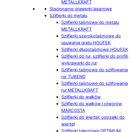
METALLKRAFT
Stacjonarne grawerki laserowe
Szlifierki do metalu
Szlifierki taśmowe do metalu
METALLKRAFT
Szlifierki szerokotaśmowe do
usuwania gratu HOUFEK
Szlifierki długotaśmowe HOUFEK
Szlifierki do rur, szlifierki do profili,
wykrawarki do rur
Szlifierki taśmowe do szlifowania
rur TUBEND
Szlifierki taśmowe do szlifowania
rur METALLKRAFT
Szlifierki do wałków
Szlifierki do wałków i otworów
MARCOSTA
Szlifierki do wierteł, ostrzałki do
wierteł
Szlifierki talerzowe OPTIMUM