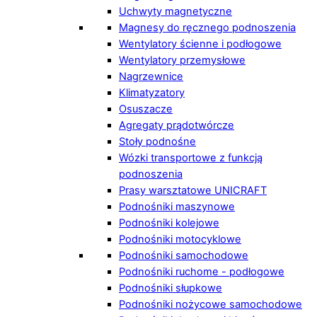
Uchwyty magnetyczne
Magnesy do ręcznego podnoszenia
Wentylatory ścienne i podłogowe
Wentylatory przemysłowe
Nagrzewnice
Klimatyzatory
Osuszacze
Agregaty prądotwórcze
Stoły podnośne
Wózki transportowe z funkcją
podnoszenia
Prasy warsztatowe UNICRAFT
Podnośniki maszynowe
Podnośniki kolejowe
Podnośniki motocyklowe
Podnośniki samochodowe
Podnośniki ruchome - podłogowe
Podnośniki słupkowe
Podnośniki nożycowe samochodowe