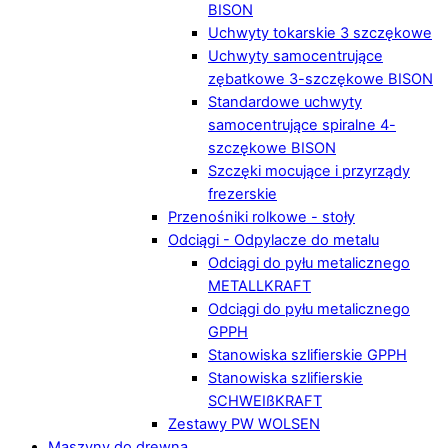
BISON
Uchwyty tokarskie 3 szczękowe
Uchwyty samocentrujące
zębatkowe 3-szczękowe BISON
Standardowe uchwyty
samocentrujące spiralne 4-
szczękowe BISON
Szczęki mocujące i przyrządy
frezerskie
Przenośniki rolkowe - stoły
Odciągi - Odpylacze do metalu
Odciągi do pyłu metalicznego
METALLKRAFT
Odciągi do pyłu metalicznego
GPPH
Stanowiska szlifierskie GPPH
Stanowiska szlifierskie
SCHWEIßKRAFT
Zestawy PW WOLSEN
Maszyny do drewna