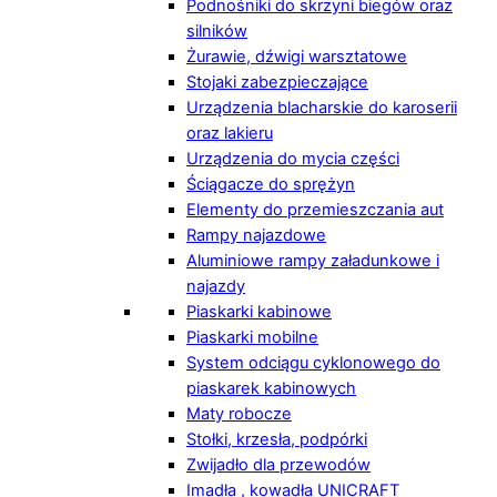
Podnośniki do skrzyni biegów oraz
silników
Żurawie, dźwigi warsztatowe
Stojaki zabezpieczające
Urządzenia blacharskie do karoserii
oraz lakieru
Urządzenia do mycia części
Ściągacze do sprężyn
Elementy do przemieszczania aut
Rampy najazdowe
Aluminiowe rampy załadunkowe i
najazdy
Piaskarki kabinowe
Piaskarki mobilne
System odciągu cyklonowego do
piaskarek kabinowych
Maty robocze
Stołki, krzesła, podpórki
Zwijadło dla przewodów
Imadła , kowadła UNICRAFT