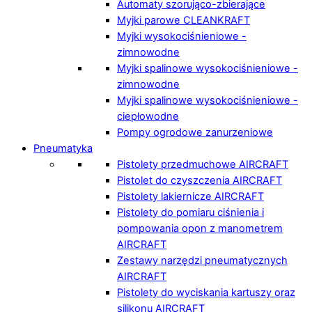
Automaty szorująco-zbierające
Myjki parowe CLEANKRAFT
Myjki wysokociśnieniowe -
zimnowodne
Myjki spalinowe wysokociśnieniowe -
zimnowodne
Myjki spalinowe wysokociśnieniowe -
ciepłowodne
Pompy ogrodowe zanurzeniowe
Pneumatyka
Pistolety przedmuchowe AIRCRAFT
Pistolet do czyszczenia AIRCRAFT
Pistolety lakiernicze AIRCRAFT
Pistolety do pomiaru ciśnienia i
pompowania opon z manometrem
AIRCRAFT
Zestawy narzędzi pneumatycznych
AIRCRAFT
Pistolety do wyciskania kartuszy oraz
silikonu AIRCRAFT