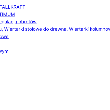
ETALLKRAFT
PTIMUM
regulacją obrotów
u, Wiertarki stołowe do drewna, Wiertarki kolumno
łowe
owym