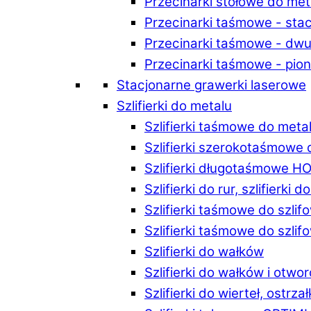
Przecinarki stołowe do m
Przecinarki taśmowe - st
Przecinarki taśmowe - d
Przecinarki taśmowe - p
Stacjonarne grawerki laserowe
Szlifierki do metalu
Szlifierki taśmowe do me
Szlifierki szerokotaśmowe
Szlifierki długotaśmowe 
Szlifierki do rur, szlifierki 
Szlifierki taśmowe do szli
Szlifierki taśmowe do szl
Szlifierki do wałków
Szlifierki do wałków i ot
Szlifierki do wierteł, ostrzał