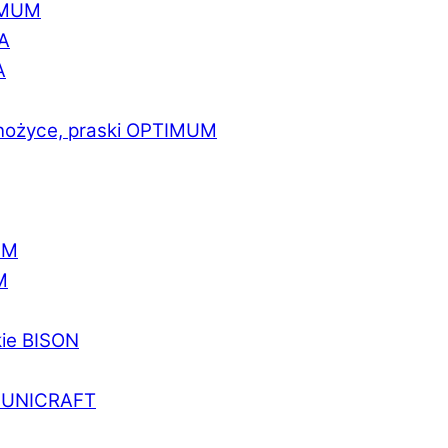
IMUM
A
A
 nożyce, praski OPTIMUM
UM
M
kie BISON
a UNICRAFT