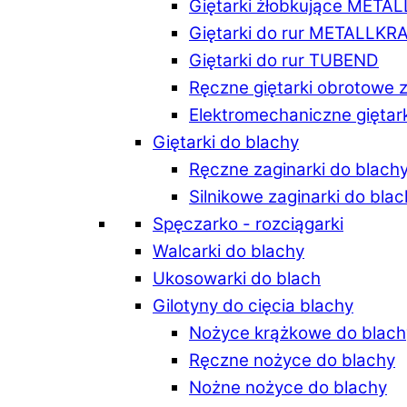
Giętarki żłobkujące META
Giętarki do rur METALLKR
Giętarki do rur TUBEND
Ręczne giętarki obrotowe 
Elektromechaniczne giętar
Giętarki do blachy
Ręczne zaginarki do blach
Silnikowe zaginarki do bla
Spęczarko - rozciągarki
Walcarki do blachy
Ukosowarki do blach
Gilotyny do cięcia blachy
Nożyce krążkowe do blach
Ręczne nożyce do blachy
Nożne nożyce do blachy