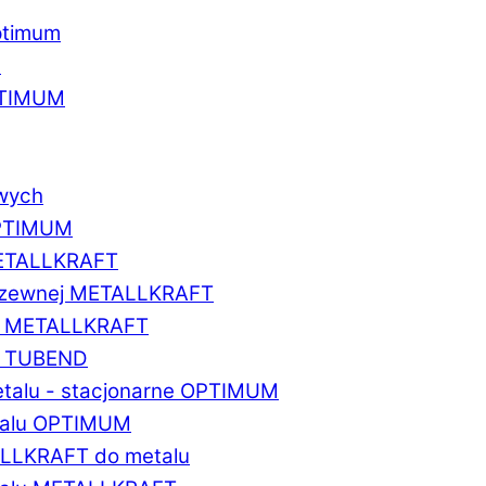
ptimum
u
PTIMUM
owych
OPTIMUM
METALLKRAFT
erdzewnej METALLKRAFT
um METALLKRAFT
um TUBEND
etalu - stacjonarne OPTIMUM
etalu OPTIMUM
ALLKRAFT do metalu