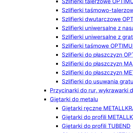
Szlifierki talerzowe OPTI
Szlifierki taśmowo-taler
Szlifierki dwutarczowe O
Szlifierki uniwersalne z n
Szlifierki uniwersalne z 
Szlifierki taśmowe OPTIM
Szlifierki do płaszczyzn 
Szlifierki do płaszczyzn 
Szlifierki do płaszczyzn 
Szlifierki do usuwania gr
Przycinarki do rur, wykrawarki d
Giętarki do metalu
Giętarki ręczne METALLK
Giętarki do profili METAL
Giętarki do profili TUBEND