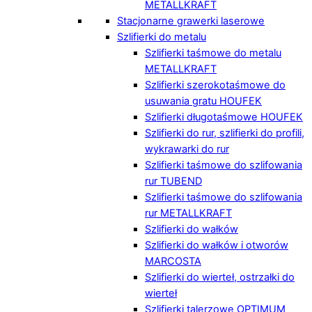
METALLKRAFT
Stacjonarne grawerki laserowe
Szlifierki do metalu
Szlifierki taśmowe do metalu
METALLKRAFT
Szlifierki szerokotaśmowe do
usuwania gratu HOUFEK
Szlifierki długotaśmowe HOUFEK
Szlifierki do rur, szlifierki do profili,
wykrawarki do rur
Szlifierki taśmowe do szlifowania
rur TUBEND
Szlifierki taśmowe do szlifowania
rur METALLKRAFT
Szlifierki do wałków
Szlifierki do wałków i otworów
MARCOSTA
Szlifierki do wierteł, ostrzałki do
wierteł
Szlifierki talerzowe OPTIMUM