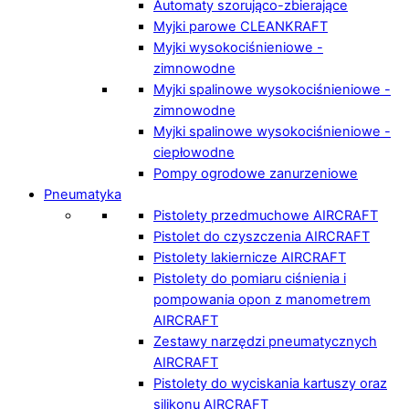
Automaty szorująco-zbierające
Myjki parowe CLEANKRAFT
Myjki wysokociśnieniowe -
zimnowodne
Myjki spalinowe wysokociśnieniowe -
zimnowodne
Myjki spalinowe wysokociśnieniowe -
ciepłowodne
Pompy ogrodowe zanurzeniowe
Pneumatyka
Pistolety przedmuchowe AIRCRAFT
Pistolet do czyszczenia AIRCRAFT
Pistolety lakiernicze AIRCRAFT
Pistolety do pomiaru ciśnienia i
pompowania opon z manometrem
AIRCRAFT
Zestawy narzędzi pneumatycznych
AIRCRAFT
Pistolety do wyciskania kartuszy oraz
silikonu AIRCRAFT