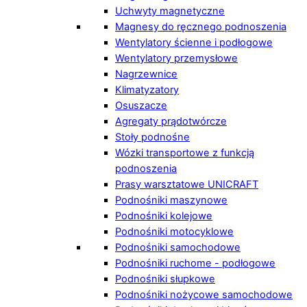
Uchwyty magnetyczne
Magnesy do ręcznego podnoszenia
Wentylatory ścienne i podłogowe
Wentylatory przemysłowe
Nagrzewnice
Klimatyzatory
Osuszacze
Agregaty prądotwórcze
Stoły podnośne
Wózki transportowe z funkcją
podnoszenia
Prasy warsztatowe UNICRAFT
Podnośniki maszynowe
Podnośniki kolejowe
Podnośniki motocyklowe
Podnośniki samochodowe
Podnośniki ruchome - podłogowe
Podnośniki słupkowe
Podnośniki nożycowe samochodowe