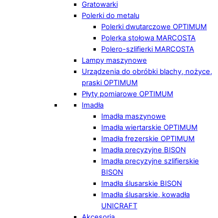
Gratowarki
Polerki do metalu
Polerki dwutarczowe OPTIMUM
Polerka stołowa MARCOSTA
Polero-szlifierki MARCOSTA
Lampy maszynowe
Urządzenia do obróbki blachy, nożyce,
praski OPTIMUM
Płyty pomiarowe OPTIMUM
Imadła
Imadła maszynowe
Imadła wiertarskie OPTIMUM
Imadła frezerskie OPTIMUM
Imadła precyzyjne BISON
Imadła precyzyjne szlifierskie
BISON
Imadła ślusarskie BISON
Imadła ślusarskie, kowadła
UNICRAFT
Akcesoria