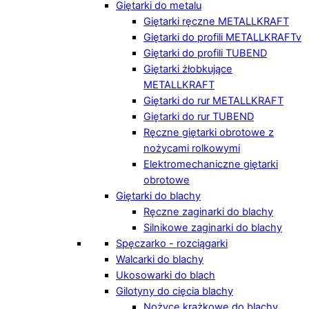
Giętarki do metalu
Giętarki ręczne METALLKRAFT
Giętarki do profili METALLKRAFTv
Giętarki do profili TUBEND
Giętarki żłobkujące
METALLKRAFT
Giętarki do rur METALLKRAFT
Giętarki do rur TUBEND
Ręczne giętarki obrotowe z
nożycami rolkowymi
Elektromechaniczne giętarki
obrotowe
Giętarki do blachy
Ręczne zaginarki do blachy
Silnikowe zaginarki do blachy
Spęczarko - rozciągarki
Walcarki do blachy
Ukosowarki do blach
Gilotyny do cięcia blachy
Nożyce krążkowe do blachy