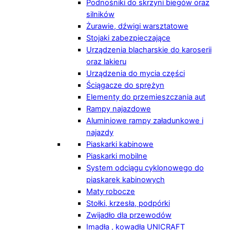
Podnośniki do skrzyni biegów oraz
silników
Żurawie, dźwigi warsztatowe
Stojaki zabezpieczające
Urządzenia blacharskie do karoserii
oraz lakieru
Urządzenia do mycia części
Ściągacze do sprężyn
Elementy do przemieszczania aut
Rampy najazdowe
Aluminiowe rampy załadunkowe i
najazdy
Piaskarki kabinowe
Piaskarki mobilne
System odciągu cyklonowego do
piaskarek kabinowych
Maty robocze
Stołki, krzesła, podpórki
Zwijadło dla przewodów
Imadła , kowadła UNICRAFT