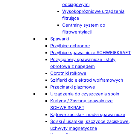
odciągowymi
Wysokopróżniowe urządzenia
filtrujące
Centralny system do
filtrowentylacji
Spawarki
Przyłbice ochronne
Przyłbice spawalnicze SCHWEIßKRAFT
Pozycjonery spawalnicze i stoły
obrotowe z napędem
Obrotniki rolkowe
Szlifierki do elektrod wolframowych
Przecinarki plazmowe
Urządzenia do czyszczenia spoin
Kurtyny / Zasłony spawalnicze
SCHWEIßKRAFT
Kątowe zaciski - imadła spawalnicze
Ściski ślusarskie, szczypce zaciskowe,
uchwyty magnetyczne