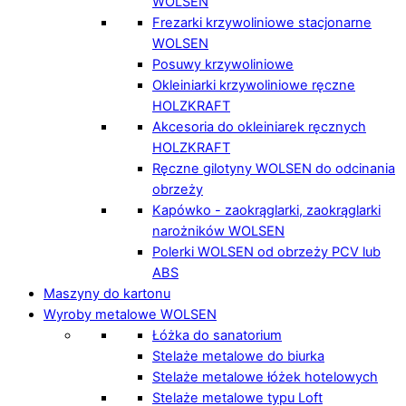
WOLSEN
Frezarki krzywoliniowe stacjonarne
WOLSEN
Posuwy krzywoliniowe
Okleiniarki krzywoliniowe ręczne
HOLZKRAFT
Akcesoria do okleiniarek ręcznych
HOLZKRAFT
Ręczne gilotyny WOLSEN do odcinania
obrzeży
Kapówko - zaokrąglarki, zaokrąglarki
narożników WOLSEN
Polerki WOLSEN od obrzeży PCV lub
ABS
Maszyny do kartonu
Wyroby metalowe WOLSEN
Łóżka do sanatorium
Stelaże metalowe do biurka
Stelaże metalowe łóżek hotelowych
Stelaże metalowe typu Loft