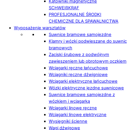
Kątowniki magnetyczne
SCHWEIßKRAF
PROFESJONALNE ŚRODKI
CHEMICZNE DLA SPAWALNICTWA
Wyposażenie warsztatów
Suwnice bramowe samojezdne
Klamry i wózki podwieszane do suwnic
bramowych
Zaciski śrubowe z podwójnym
zawieszeniem lub obrotowym oczkiem
Wciągarki ręczne łańcuchowe
Wciągniki ręczne dźwigniowe
Wciągarki elektryczne łańcuchowe
Wózki elektryczne jezdne suwnicowe
Suwnice bramowe samojezdne z
wózkiem i wciągarką
Wciągarki linowe ręczne
Wciągarki linowe elektryczne
Wysięgniki ścienne
Wagi dźwigowe