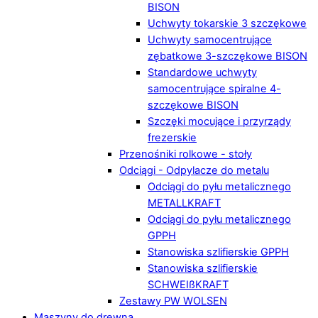
BISON
Uchwyty tokarskie 3 szczękowe
Uchwyty samocentrujące
zębatkowe 3-szczękowe BISON
Standardowe uchwyty
samocentrujące spiralne 4-
szczękowe BISON
Szczęki mocujące i przyrządy
frezerskie
Przenośniki rolkowe - stoły
Odciągi - Odpylacze do metalu
Odciągi do pyłu metalicznego
METALLKRAFT
Odciągi do pyłu metalicznego
GPPH
Stanowiska szlifierskie GPPH
Stanowiska szlifierskie
SCHWEIßKRAFT
Zestawy PW WOLSEN
Maszyny do drewna