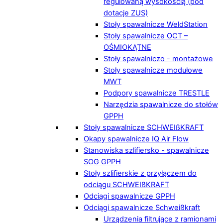
regulowaną wysokością (pod
dotacje ZUS)
Stoły spawalnicze WeldStation
Stoły spawalnicze OCT –
OŚMIOKĄTNE
Stoły spawalniczo - montażowe
Stoły spawalnicze modułowe
MWT
Podpory spawalnicze TRESTLE
Narzędzia spawalnicze do stołów
GPPH
Stoły spawalnicze SCHWEIßKRAFT
Okapy spawalnicze IQ Air Flow
Stanowiska szlifiersko - spawalnicze
SOG GPPH
Stoły szlifierskie z przyłączem do
odciągu SCHWEIßKRAFT
Odciągi spawalnicze GPPH
Odciągi spawalnicze Schweißkraft
Urządzenia filtrujące z ramionami