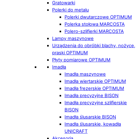
Gratowarki
Polerki do metalu
Polerki dwutarczowe OPTIMUM
Polerka stołowa MARCOSTA
Polero-szlifierki MARCOSTA
Lampy maszynowe
Urządzenia do obróbki blachy, nożyce,
praski OPTIMUM
Płyty pomiarowe OPTIMUM
Imadła
Imadła maszynowe
Imadła wiertarskie OPTIMUM
Imadła frezerskie OPTIMUM
Imadła precyzyjne BISON
Imadła precyzyjne szlifierskie
BISON
Imadła ślusarskie BISON
Imadła ślusarskie, kowadła
UNICRAFT
Akcesoria