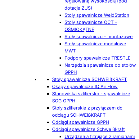
regulowaną wysokością (pod
dotacje ZUS)
Stoły spawalnicze WeldStation
Stoły spawalnicze OCT –
OŚMIOKĄTNE
Stoły spawalniczo - montażowe
Stoły spawalnicze modułowe
MWT
Podpory spawalnicze TRESTLE
Narzędzia spawalnicze do stołów
GPPH
Stoły spawalnicze SCHWEIßKRAFT
Okapy spawalnicze IQ Air Flow
Stanowiska szlifiersko - spawalnicze
SOG GPPH
Stoły szlifierskie z przyłączem do
odciągu SCHWEIßKRAFT
Odciągi spawalnicze GPPH
Odciągi spawalnicze Schweißkraft
Urządzenia filtrujące z ramionami