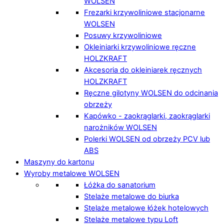
WOLSEN
Frezarki krzywoliniowe stacjonarne
WOLSEN
Posuwy krzywoliniowe
Okleiniarki krzywoliniowe ręczne
HOLZKRAFT
Akcesoria do okleiniarek ręcznych
HOLZKRAFT
Ręczne gilotyny WOLSEN do odcinania
obrzeży
Kapówko - zaokrąglarki, zaokrąglarki
narożników WOLSEN
Polerki WOLSEN od obrzeży PCV lub
ABS
Maszyny do kartonu
Wyroby metalowe WOLSEN
Łóżka do sanatorium
Stelaże metalowe do biurka
Stelaże metalowe łóżek hotelowych
Stelaże metalowe typu Loft