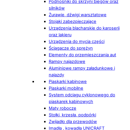
Podnośniki do skrzyni biegów oraz
silników
Żurawie, dźwigi warsztatowe
Stojaki zabezpieczające
Urządzenia blacharskie do karoserii
oraz lakieru
Urządzenia do mycia części
Ściągacze do sprężyn
Elementy do przemieszczania aut
Rampy najazdowe
Aluminiowe rampy załadunkowe i
najazdy
Piaskarki kabinowe
Piaskarki mobilne
System odciągu cyklonowego do
piaskarek kabinowych
Maty robocze
Stołki, krzesła, podpórki
Zwijadło dla przewodów
Imadła , kowadła UNICRAFT