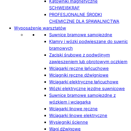
Kątowniki magnetyczne
SCHWEIßKRAF
PROFESJONALNE ŚRODKI
CHEMICZNE DLA SPAWALNICTWA
Wyposażenie warsztatów
Suwnice bramowe samojezdne
Klamry i wózki podwieszane do suwnic
bramowych
Zaciski śrubowe z podwójnym
zawieszeniem lub obrotowym oczkiem
Wciągarki ręczne łańcuchowe
Wciągniki ręczne dźwigniowe
Wciągarki elektryczne łańcuchowe
Wózki elektryczne jezdne suwnicowe
Suwnice bramowe samojezdne z
wózkiem i wciągarką
Wciągarki linowe ręczne
Wciągarki linowe elektryczne
Wysięgniki ścienne
Wagi dźwigowe