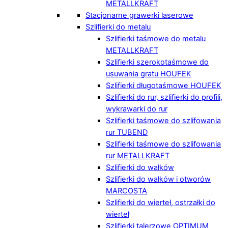
METALLKRAFT
Stacjonarne grawerki laserowe
Szlifierki do metalu
Szlifierki taśmowe do metalu
METALLKRAFT
Szlifierki szerokotaśmowe do
usuwania gratu HOUFEK
Szlifierki długotaśmowe HOUFEK
Szlifierki do rur, szlifierki do profili,
wykrawarki do rur
Szlifierki taśmowe do szlifowania
rur TUBEND
Szlifierki taśmowe do szlifowania
rur METALLKRAFT
Szlifierki do wałków
Szlifierki do wałków i otworów
MARCOSTA
Szlifierki do wierteł, ostrzałki do
wierteł
Szlifierki talerzowe OPTIMUM