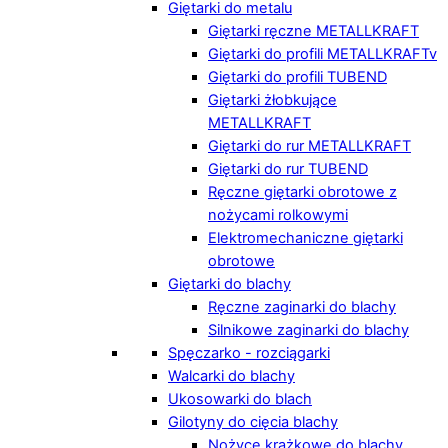
Giętarki do metalu
Giętarki ręczne METALLKRAFT
Giętarki do profili METALLKRAFTv
Giętarki do profili TUBEND
Giętarki żłobkujące
METALLKRAFT
Giętarki do rur METALLKRAFT
Giętarki do rur TUBEND
Ręczne giętarki obrotowe z
nożycami rolkowymi
Elektromechaniczne giętarki
obrotowe
Giętarki do blachy
Ręczne zaginarki do blachy
Silnikowe zaginarki do blachy
Spęczarko - rozciągarki
Walcarki do blachy
Ukosowarki do blach
Gilotyny do cięcia blachy
Nożyce krążkowe do blachy