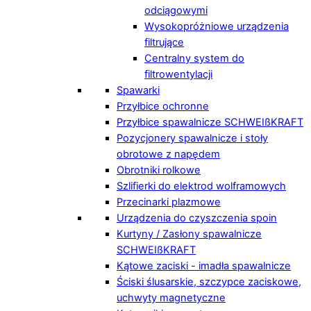
odciągowymi
Wysokopróżniowe urządzenia
filtrujące
Centralny system do
filtrowentylacji
Spawarki
Przyłbice ochronne
Przyłbice spawalnicze SCHWEIßKRAFT
Pozycjonery spawalnicze i stoły
obrotowe z napędem
Obrotniki rolkowe
Szlifierki do elektrod wolframowych
Przecinarki plazmowe
Urządzenia do czyszczenia spoin
Kurtyny / Zasłony spawalnicze
SCHWEIßKRAFT
Kątowe zaciski - imadła spawalnicze
Ściski ślusarskie, szczypce zaciskowe,
uchwyty magnetyczne