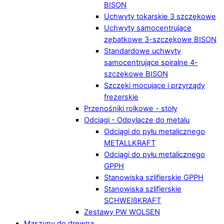
BISON
Uchwyty tokarskie 3 szczękowe
Uchwyty samocentrujące
zębatkowe 3-szczękowe BISON
Standardowe uchwyty
samocentrujące spiralne 4-
szczękowe BISON
Szczęki mocujące i przyrządy
frezerskie
Przenośniki rolkowe - stoły
Odciągi - Odpylacze do metalu
Odciągi do pyłu metalicznego
METALLKRAFT
Odciągi do pyłu metalicznego
GPPH
Stanowiska szlifierskie GPPH
Stanowiska szlifierskie
SCHWEIßKRAFT
Zestawy PW WOLSEN
Maszyny do drewna