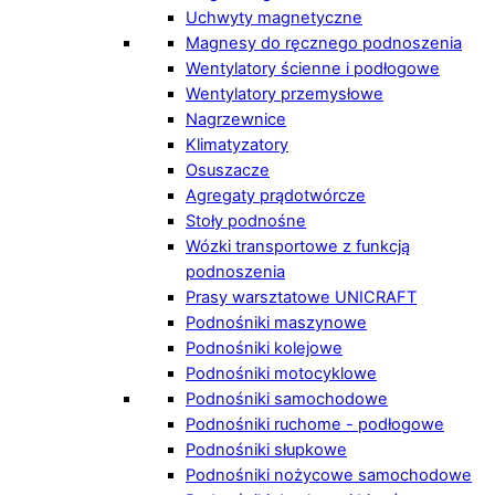
Uchwyty magnetyczne
Magnesy do ręcznego podnoszenia
Wentylatory ścienne i podłogowe
Wentylatory przemysłowe
Nagrzewnice
Klimatyzatory
Osuszacze
Agregaty prądotwórcze
Stoły podnośne
Wózki transportowe z funkcją
podnoszenia
Prasy warsztatowe UNICRAFT
Podnośniki maszynowe
Podnośniki kolejowe
Podnośniki motocyklowe
Podnośniki samochodowe
Podnośniki ruchome - podłogowe
Podnośniki słupkowe
Podnośniki nożycowe samochodowe