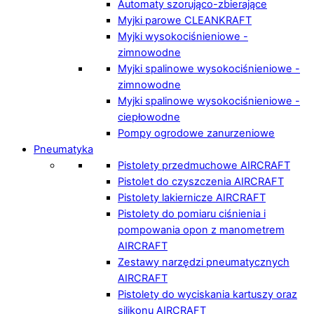
Automaty szorująco-zbierające
Myjki parowe CLEANKRAFT
Myjki wysokociśnieniowe -
zimnowodne
Myjki spalinowe wysokociśnieniowe -
zimnowodne
Myjki spalinowe wysokociśnieniowe -
ciepłowodne
Pompy ogrodowe zanurzeniowe
Pneumatyka
Pistolety przedmuchowe AIRCRAFT
Pistolet do czyszczenia AIRCRAFT
Pistolety lakiernicze AIRCRAFT
Pistolety do pomiaru ciśnienia i
pompowania opon z manometrem
AIRCRAFT
Zestawy narzędzi pneumatycznych
AIRCRAFT
Pistolety do wyciskania kartuszy oraz
silikonu AIRCRAFT