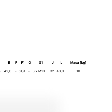
1
E
F
F1
G
G1
J
L
Masa [kg]
8
42,0
–
61,9
–
3 x M10
32
43,0
10