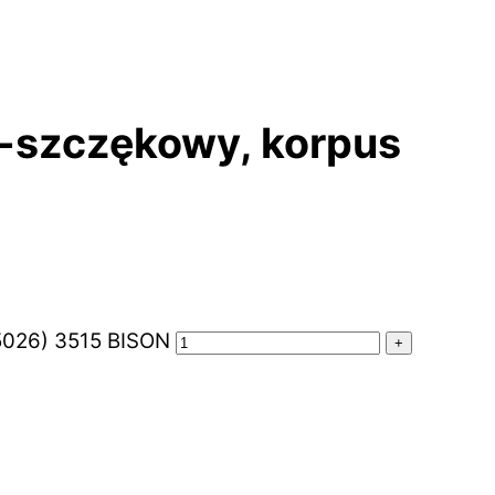
-szczękowy, korpus
55026) 3515 BISON
+