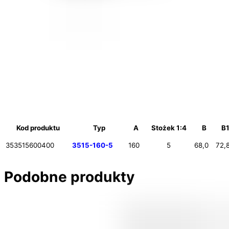
Kod produktu
Typ
A
Stożek 1:4
B
B
353515600400
3515-160-5
160
5
68,0
72,
Podobne produkty