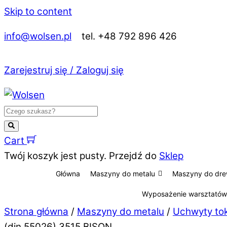
Skip to content
info@wolsen.pl
tel. +48 792 896 426
Zarejestruj się / Zaloguj się
Cart
Twój koszyk jest pusty. Przejdź do
Sklep
Główna
Maszyny do metalu
Maszyny do dr
Wyposażenie warsztatów
Strona główna
/
Maszyny do metalu
/
Uchwyty to
(din 55026) 3515 BISON