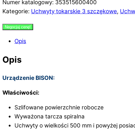
Numer katalogowy: 353515600400
Kategorie:
Uchwyty tokarskie 3 szczękowe
,
Uchwy
Negocjuj cenę!
Opis
Opis
Urządzenie BISON:
Właściwości:
Szlifowane powierzchnie robocze
Wyważona tarcza spiralna
Uchwyty o wielkości 500 mm i powyżej posi