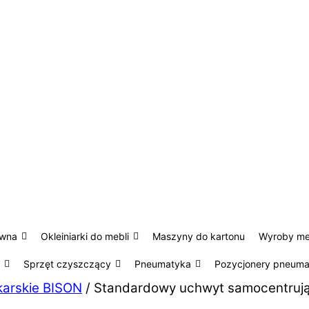
ewna
Okleiniarki do mebli
Maszyny do kartonu
Wyroby m
Sprzęt czyszczący
Pneumatyka
Pozycjonery pneum
karskie BISON
/ Standardowy uchwyt samocentrują