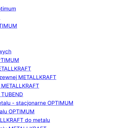
ptimum
u
PTIMUM
owych
OPTIMUM
METALLKRAFT
erdzewnej METALLKRAFT
um METALLKRAFT
um TUBEND
etalu - stacjonarne OPTIMUM
etalu OPTIMUM
ALLKRAFT do metalu