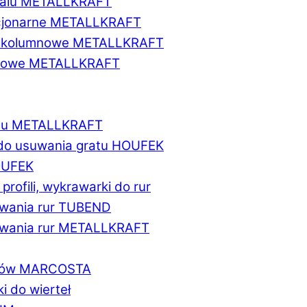
etalu METALLKRAFT
acjonarne METALLKRAFT
wukolumnowe METALLKRAFT
ionowe METALLKRAFT
talu METALLKRAFT
 do usuwania gratu HOUFEK
HOUFEK
do profili, wykrawarki do rur
fowania rur TUBEND
ifowania rur METALLKRAFT
worów MARCOSTA
ki do wierteł