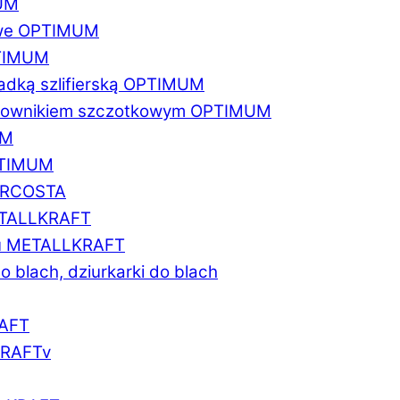
MUM
zowe OPTIMUM
PTIMUM
asadką szlifierską OPTIMUM
gratownikiem szczotkowym OPTIMUM
UM
OPTIMUM
MARCOSTA
METALLKRAFT
atu METALLKRAFT
o blach, dziurkarki do blach
RAFT
LKRAFTv