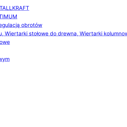
ETALLKRAFT
PTIMUM
regulacją obrotów
u, Wiertarki stołowe do drewna, Wiertarki kolumno
łowe
owym