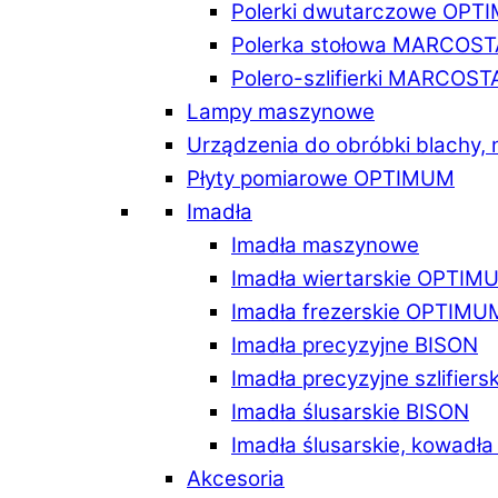
Polerki dwutarczowe OPT
Polerka stołowa MARCOST
Polero-szlifierki MARCOST
Lampy maszynowe
Urządzenia do obróbki blachy,
Płyty pomiarowe OPTIMUM
Imadła
Imadła maszynowe
Imadła wiertarskie OPTIM
Imadła frezerskie OPTIMU
Imadła precyzyjne BISON
Imadła precyzyjne szlifiers
Imadła ślusarskie BISON
Imadła ślusarskie, kowadł
Akcesoria