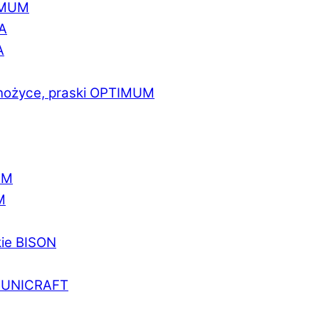
IMUM
A
A
 nożyce, praski OPTIMUM
UM
M
kie BISON
a UNICRAFT