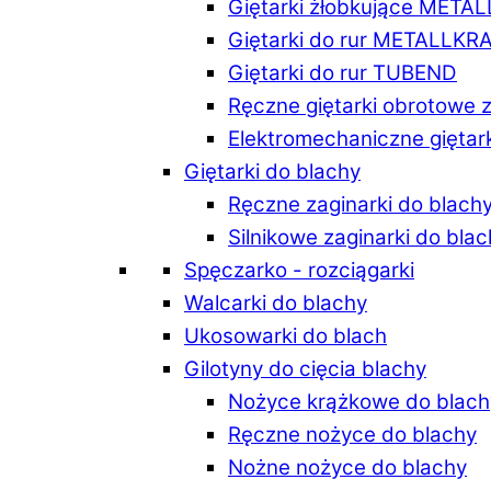
Giętarki żłobkujące META
Giętarki do rur METALLKR
Giętarki do rur TUBEND
Ręczne giętarki obrotowe 
Elektromechaniczne giętar
Giętarki do blachy
Ręczne zaginarki do blach
Silnikowe zaginarki do bla
Spęczarko - rozciągarki
Walcarki do blachy
Ukosowarki do blach
Gilotyny do cięcia blachy
Nożyce krążkowe do blach
Ręczne nożyce do blachy
Nożne nożyce do blachy