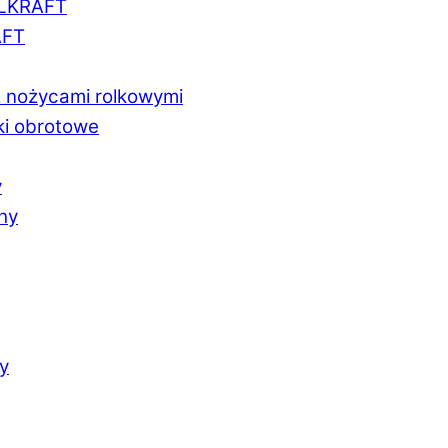
LLKRAFT
AFT
z nożycami rolkowymi
ki obrotowe
y
chy
y