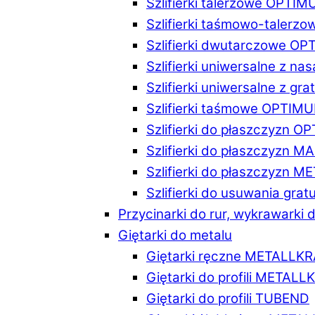
Szlifierki talerzowe OPTI
Szlifierki taśmowo-taler
Szlifierki dwutarczowe O
Szlifierki uniwersalne z n
Szlifierki uniwersalne z 
Szlifierki taśmowe OPTIM
Szlifierki do płaszczyzn 
Szlifierki do płaszczyzn 
Szlifierki do płaszczyzn 
Szlifierki do usuwania gr
Przycinarki do rur, wykrawarki d
Giętarki do metalu
Giętarki ręczne METALLK
Giętarki do profili METAL
Giętarki do profili TUBEND