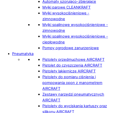
Automaty szorująco-zbierające
Myjki parowe CLEANKRAFT
Myjki wysokociśnieniowe -
zimnowodne
Myjki spalinowe wysokociśnieniowe -
zimnowodne
Myjki spalinowe wysokociśnieniowe -
ciepłowodne
Pompy ogrodowe zanurzeniowe
Pneumatyka
Pistolety przedmuchowe AIRCRAFT
Pistolet do czyszczenia AIRCRAFT
Pistolety lakiernicze AIRCRAFT
Pistolety do pomiaru ciśnienia i
pompowania opon z manometrem
AIRCRAFT
Zestawy narzędzi pneumatycznych
AIRCRAFT
Pistolety do wyciskania kartuszy oraz
silikonu AIRCRAFT