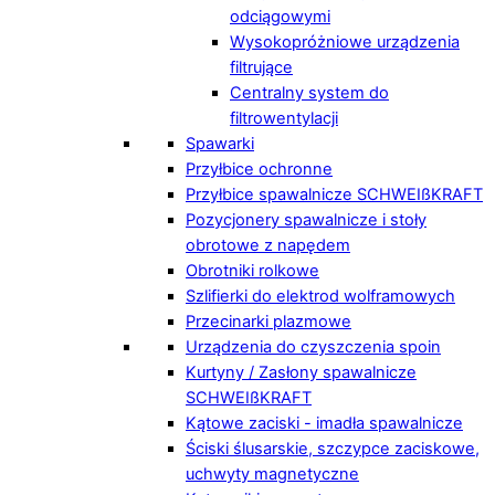
odciągowymi
Wysokopróżniowe urządzenia
filtrujące
Centralny system do
filtrowentylacji
Spawarki
Przyłbice ochronne
Przyłbice spawalnicze SCHWEIßKRAFT
Pozycjonery spawalnicze i stoły
obrotowe z napędem
Obrotniki rolkowe
Szlifierki do elektrod wolframowych
Przecinarki plazmowe
Urządzenia do czyszczenia spoin
Kurtyny / Zasłony spawalnicze
SCHWEIßKRAFT
Kątowe zaciski - imadła spawalnicze
Ściski ślusarskie, szczypce zaciskowe,
uchwyty magnetyczne