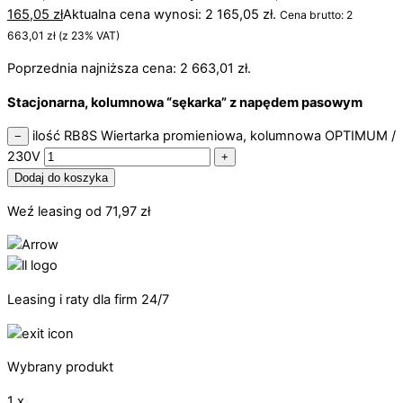
165,05
zł
Aktualna cena wynosi: 2 165,05 zł.
Cena brutto:
2
663,01
zł
(z 23% VAT)
Poprzednia najniższa cena:
2 663,01
zł
.
Stacjonarna, kolumnowa “sękarka” z napędem pasowym
ilość RB8S Wiertarka promieniowa, kolumnowa OPTIMUM /
−
230V
+
Dodaj do koszyka
Weź leasing od
71,97
zł
Leasing i raty dla firm 24/7
Wybrany produkt
1 x