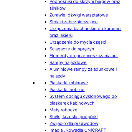
Podnośniki do skrzyni biegów oraz
silników
Żurawie, dźwigi warsztatowe
Stojaki zabezpieczające
Urządzenia blacharskie do karoserii
oraz lakieru
Urządzenia do mycia części
Ściągacze do sprężyn
Elementy do przemieszczania aut
Rampy najazdowe
Aluminiowe rampy załadunkowe i
najazdy
Piaskarki kabinowe
Piaskarki mobilne
System odciągu cyklonowego do
piaskarek kabinowych
Maty robocze
Stołki, krzesła, podpórki
Zwijadło dla przewodów
Imadła , kowadła UNICRAFT