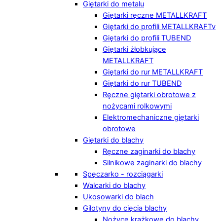
Giętarki do metalu
Giętarki ręczne METALLKRAFT
Giętarki do profili METALLKRAFTv
Giętarki do profili TUBEND
Giętarki żłobkujące
METALLKRAFT
Giętarki do rur METALLKRAFT
Giętarki do rur TUBEND
Ręczne giętarki obrotowe z
nożycami rolkowymi
Elektromechaniczne giętarki
obrotowe
Giętarki do blachy
Ręczne zaginarki do blachy
Silnikowe zaginarki do blachy
Spęczarko - rozciągarki
Walcarki do blachy
Ukosowarki do blach
Gilotyny do cięcia blachy
Nożyce krążkowe do blachy