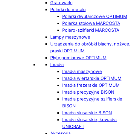
Gratowarki
Polerki do metalu
Polerki dwutarczowe OPTIMUM
Polerka stołowa MARCOSTA
Polero-szlifierki MARCOSTA
Lampy maszynowe
Urządzenia do obróbki blachy, nożyce,
praski OPTIMUM
Płyty pomiarowe OPTIMUM
Imadła
Imadła maszynowe
Imadła wiertarskie OPTIMUM
Imadła frezerskie OPTIMUM
Imadła precyzyjne BISON
Imadła precyzyjne szlifierskie
BISON
Imadła ślusarskie BISON
Imadła ślusarskie, kowadła
UNICRAFT
Akcesoria