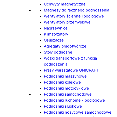
Uchwyty magnetyczne
Magnesy do ręcznego podnoszenia
Wentylatory ścienne i podłogowe
Wentylatory przemysłowe
Nagrzewnice
Klimatyzatory
Osuszacze
Agregaty prądotwórcze
Stoły podnośne
Wózki transportowe z funkcją
podnoszenia
Prasy warsztatowe UNICRAFT
Podnośniki maszynowe
Podnośniki kolejowe
Podnośniki motocyklowe
Podnośniki samochodowe
Podnośniki ruchome - podłogowe
Podnośniki słupkowe
Podnośniki nożycowe samochodowe