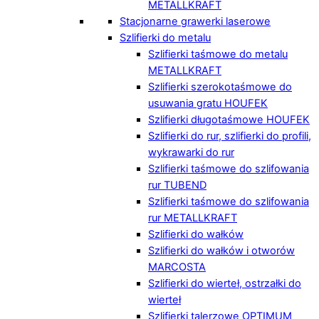
METALLKRAFT
Stacjonarne grawerki laserowe
Szlifierki do metalu
Szlifierki taśmowe do metalu
METALLKRAFT
Szlifierki szerokotaśmowe do
usuwania gratu HOUFEK
Szlifierki długotaśmowe HOUFEK
Szlifierki do rur, szlifierki do profili,
wykrawarki do rur
Szlifierki taśmowe do szlifowania
rur TUBEND
Szlifierki taśmowe do szlifowania
rur METALLKRAFT
Szlifierki do wałków
Szlifierki do wałków i otworów
MARCOSTA
Szlifierki do wierteł, ostrzałki do
wierteł
Szlifierki talerzowe OPTIMUM