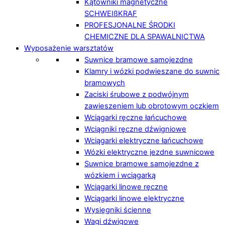
Kątowniki magnetyczne
SCHWEIßKRAF
PROFESJONALNE ŚRODKI
CHEMICZNE DLA SPAWALNICTWA
Wyposażenie warsztatów
Suwnice bramowe samojezdne
Klamry i wózki podwieszane do suwnic
bramowych
Zaciski śrubowe z podwójnym
zawieszeniem lub obrotowym oczkiem
Wciągarki ręczne łańcuchowe
Wciągniki ręczne dźwigniowe
Wciągarki elektryczne łańcuchowe
Wózki elektryczne jezdne suwnicowe
Suwnice bramowe samojezdne z
wózkiem i wciągarką
Wciągarki linowe ręczne
Wciągarki linowe elektryczne
Wysięgniki ścienne
Wagi dźwigowe