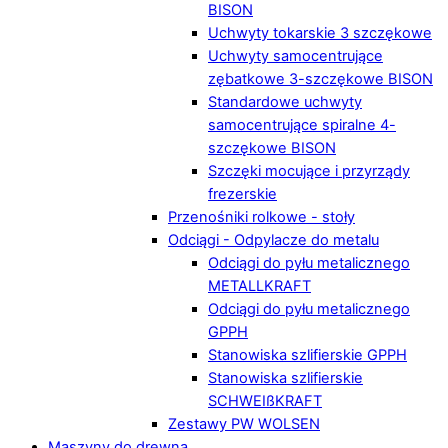
BISON
Uchwyty tokarskie 3 szczękowe
Uchwyty samocentrujące
zębatkowe 3-szczękowe BISON
Standardowe uchwyty
samocentrujące spiralne 4-
szczękowe BISON
Szczęki mocujące i przyrządy
frezerskie
Przenośniki rolkowe - stoły
Odciągi - Odpylacze do metalu
Odciągi do pyłu metalicznego
METALLKRAFT
Odciągi do pyłu metalicznego
GPPH
Stanowiska szlifierskie GPPH
Stanowiska szlifierskie
SCHWEIßKRAFT
Zestawy PW WOLSEN
Maszyny do drewna