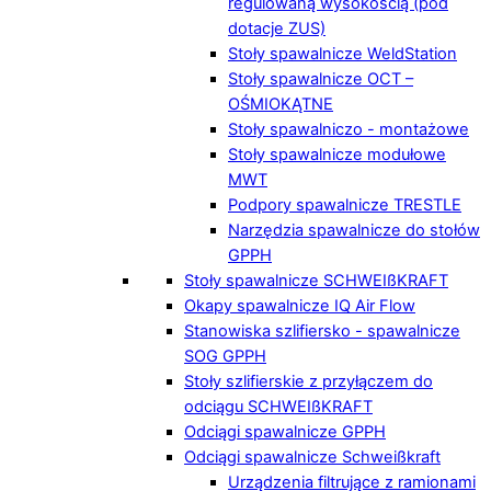
regulowaną wysokością (pod
dotacje ZUS)
Stoły spawalnicze WeldStation
Stoły spawalnicze OCT –
OŚMIOKĄTNE
Stoły spawalniczo - montażowe
Stoły spawalnicze modułowe
MWT
Podpory spawalnicze TRESTLE
Narzędzia spawalnicze do stołów
GPPH
Stoły spawalnicze SCHWEIßKRAFT
Okapy spawalnicze IQ Air Flow
Stanowiska szlifiersko - spawalnicze
SOG GPPH
Stoły szlifierskie z przyłączem do
odciągu SCHWEIßKRAFT
Odciągi spawalnicze GPPH
Odciągi spawalnicze Schweißkraft
Urządzenia filtrujące z ramionami