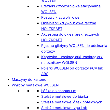
WOLSEN
Frezarki krzywoliniowe stacjonarne
WOLSEN
Posuwy krzywoliniowe
Okleiniarki krzywoliniowe ręczne
HOLZKRAFT
Akcesoria do okleiniarek ręcznych
HOLZKRAFT
Ręczne gilotyny WOLSEN do odcinania
obrzeży
Kapówko - zaokrąglarki, zaokrąglarki
narożników WOLSEN
Polerki WOLSEN od obrzeży PCV lub
ABS
Maszyny do kartonu
Wyroby metalowe WOLSEN
Łóżka do sanatorium
Stelaże metalowe do biurka
Stelaże metalowe łóżek hotelowych
Stelaże metalowe typu Loft