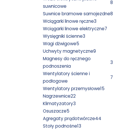
8
suwnicowe
Suwnice bramowe samojezdne
8
Wciągarki linowe ręczne
3
Wciągarki linowe elektryczne
7
Wysięgniki ścienne
3
Wagi dźwigowe
5
Uchwyty magnetyczne
9
Magnesy do ręcznego
3
podnoszenia
Wentylatory ścienne i
7
podłogowe
Wentylatory przemysłowe
15
Nagrzewnice
22
Klimatyzatory
3
Osuszacze
5
Agregaty prądotwórcze
44
Stoły podnośne
13