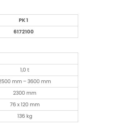
PK 1
6172100
1,0 t
2500 mm – 3600 mm
2300 mm
76 x 120 mm
136 kg