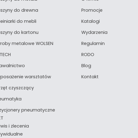
szyny do drewna
Promocje
einiarki do mebli
Katalogi
szyny do kartonu
Wydarzenia
roby metalowe WOLSEN
Regulamin
TECH
RODO
awalnictwo
Blog
posażenie warsztatów
Kontakt
rzęt czyszczący
eumatyka
zycjonery pneumatyczne
ET
wis i zlecenia
dywidualne