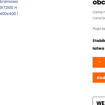
obc
Cena b
Poprze
Stabil
ł
atwa 
−
Dod
WE