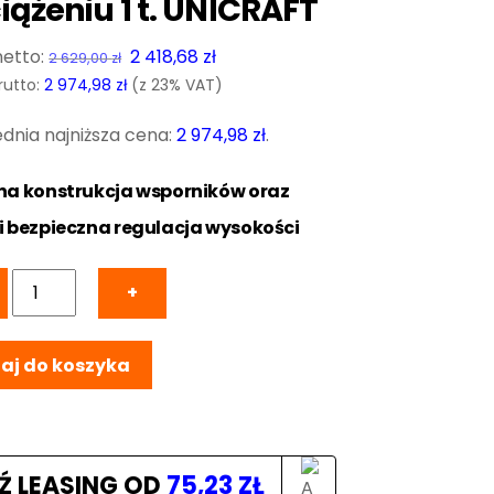
iążeniu 1 t. UNICRAFT
Pierwotna
Aktualna
2 418,68
zł
2 629,00
zł
cena
cena
rutto:
2 974,98
zł
(z 23% VAT)
wynosiła:
wynosi:
dnia najniższa cena:
2 974,98
zł
.
2
2
629,00 zł.
418,68 zł.
na konstrukcja wsporników oraz
i bezpieczna regulacja wysokości
ilość
+
PK1
Suwnica
aj do koszyka
bramowa
-
mobilny
dźwig
na
Ź LEASING OD
75,23
ZŁ