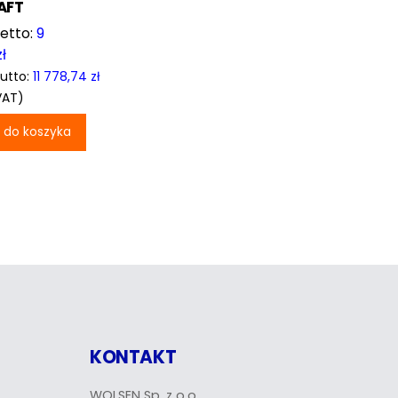
AFT
9
zł
utto:
11 778,74
zł
VAT)
 do koszyka
KONTAKT
WOLSEN Sp. z o.o.