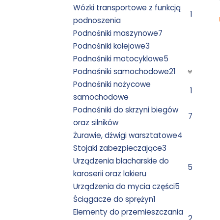
Wózki transportowe z funkcją
1
podnoszenia
Podnośniki maszynowe
7
Podnośniki kolejowe
3
Podnośniki motocyklowe
5
Podnośniki samochodowe
21
Podnośniki nożycowe
1
samochodowe
Podnośniki do skrzyni biegów
7
oraz silników
Żurawie, dźwigi warsztatowe
4
Stojaki zabezpieczające
3
Urządzenia blacharskie do
5
karoserii oraz lakieru
Urządzenia do mycia części
5
Ściągacze do sprężyn
1
Elementy do przemieszczania
2