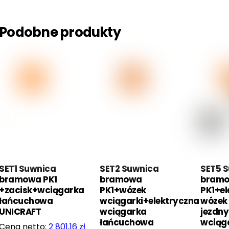
Podobne produkty
SET1 Suwnica
SET2 Suwnica
SET5 
bramowa PK1
bramowa
bram
+zacisk+wciągarka
PK1+wózek
PK1+el
łańcuchowa
wciągarki+elektryczna
wózek
UNICRAFT
wciągarka
jezdny
łańcuchowa
wciąga
2 801,16
zł