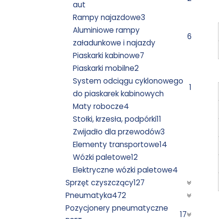
aut
Rampy najazdowe
3
Aluminiowe rampy
6
załadunkowe i najazdy
Piaskarki kabinowe
7
Piaskarki mobilne
2
System odciągu cyklonowego
1
do piaskarek kabinowych
Maty robocze
4
Stołki, krzesła, podpórki
11
Zwijadło dla przewodów
3
Elementy transportowe
14
Wózki paletowe
12
Elektryczne wózki paletowe
4
Sprzęt czyszczący
127
Pneumatyka
472
Pozycjonery pneumatyczne
17