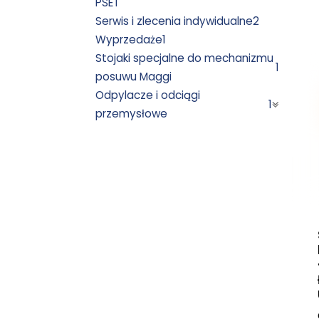
PSET
Serwis i zlecenia indywidualne
2
Wyprzedaże
1
Stojaki specjalne do mechanizmu
1
posuwu Maggi
Odpylacze i odciągi
1
przemysłowe