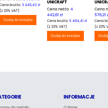
UNICRAFT
UNICR
Cena brutto:
3 445,43
zł
4
(z 23% VAT)
442,61
zł
576,21
Dodaj do koszyka
Cena brutto:
5 464,41
zł
Cena br
(z 23% VAT)
(z 23% 
Dodaj do koszyka
Dodaj
ATEGORIE
INFORMACJE
szyny do metalu
O firmie