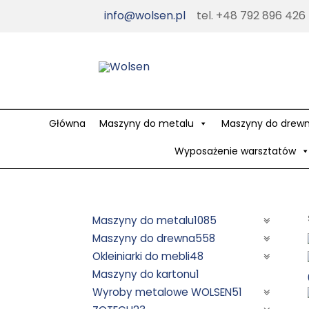
Skip
info@wolsen.pl
tel. +48 792 896 426
to
content
Główna
Maszyny do metalu
Maszyny do drew
Wyposażenie warsztatów
Maszyny do metalu
1085
Maszyny do drewna
558
Okleiniarki do mebli
48
Maszyny do kartonu
1
Wyroby metalowe WOLSEN
51