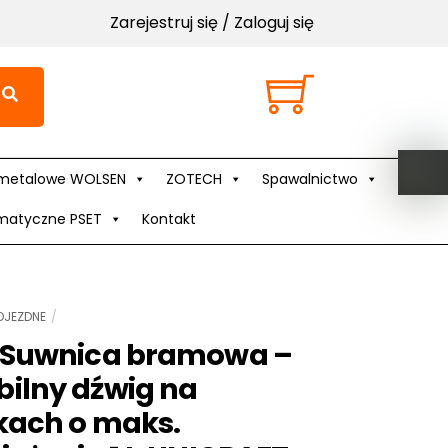
Zarejestruj się / Zaloguj się
Cart
metalowe WOLSEN
ZOTECH
Spawalnictwo
matyczne PSET
Kontakt
OJEZDNE
 Suwnica bramowa –
ilny dźwig na
kach o maks.