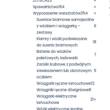
ZOTECH
23
Spawalnictwo
164
Wyposażenie warsztatów
354
Suwnice bramowe samojezdne
z wózkiem i wciągarką –
6
zestawy
Klamry i wózki podwieszane
18
do suwnic bramowych
Baterie do wózków
7
paletowych, ładowarki
Zaciski śrubowe z podwójnym
zawieszeniem lub obrotowym
5
oczkiem
Wciągarki ręczne łańcuchowe
12
Wciągniki ręczne dźwigniowe
8
Wciągarki elektryczne
21
łańcuchowe
Wózki elektryczne jezdne