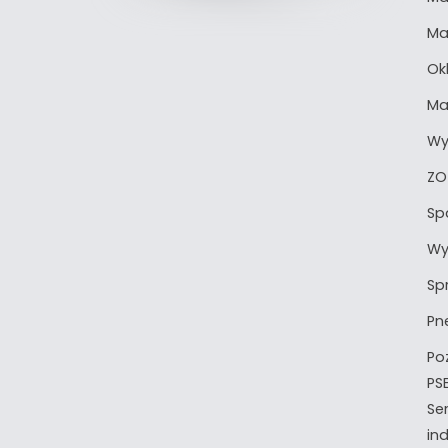
Ma
Okl
Ma
Wy
ZO
Sp
Wy
Sp
Pn
Po
PS
Ser
in