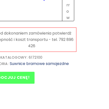
kółkach
o
maks.
obciążeniu
1
t.
UNICRAFT
 KATALOGOWY: 6172100
Suwnice bramowe samojezdne
ORIA:
GOCJUJ CENĘ!