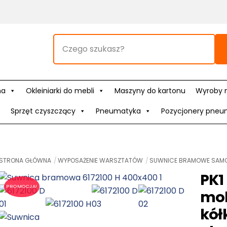
na
Okleiniarki do mebli
Maszyny do kartonu
Wyroby 
Sprzęt czyszczący
Pneumatyka
Pozycjonery pneu
STRONA GŁÓWNA
WYPOSAŻENIE WARSZTATÓW
SUWNICE BRAMOWE SAM
PK1
PROMOCJA!
mob
kół