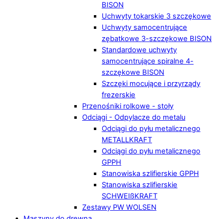
BISON
Uchwyty tokarskie 3 szczękowe
Uchwyty samocentrujące
zębatkowe 3-szczękowe BISON
Standardowe uchwyty
samocentrujące spiralne 4-
szczękowe BISON
Szczęki mocujące i przyrządy
frezerskie
Przenośniki rolkowe - stoły
Odciągi - Odpylacze do metalu
Odciągi do pyłu metalicznego
METALLKRAFT
Odciągi do pyłu metalicznego
GPPH
Stanowiska szlifierskie GPPH
Stanowiska szlifierskie
SCHWEIßKRAFT
Zestawy PW WOLSEN
Maszyny do drewna