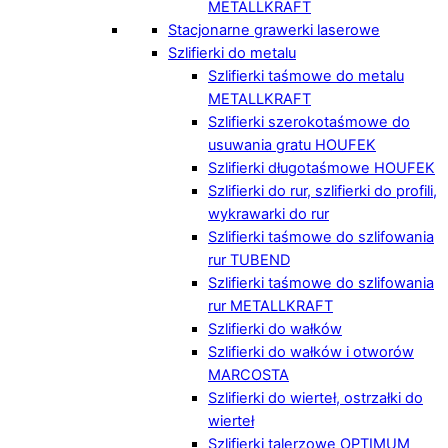
METALLKRAFT
Stacjonarne grawerki laserowe
Szlifierki do metalu
Szlifierki taśmowe do metalu
METALLKRAFT
Szlifierki szerokotaśmowe do
usuwania gratu HOUFEK
Szlifierki długotaśmowe HOUFEK
Szlifierki do rur, szlifierki do profili,
wykrawarki do rur
Szlifierki taśmowe do szlifowania
rur TUBEND
Szlifierki taśmowe do szlifowania
rur METALLKRAFT
Szlifierki do wałków
Szlifierki do wałków i otworów
MARCOSTA
Szlifierki do wierteł, ostrzałki do
wierteł
Szlifierki talerzowe OPTIMUM