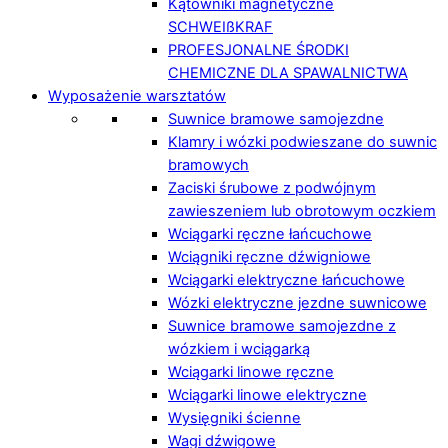
Kątowniki magnetyczne
SCHWEIßKRAF
PROFESJONALNE ŚRODKI
CHEMICZNE DLA SPAWALNICTWA
Wyposażenie warsztatów
Suwnice bramowe samojezdne
Klamry i wózki podwieszane do suwnic
bramowych
Zaciski śrubowe z podwójnym
zawieszeniem lub obrotowym oczkiem
Wciągarki ręczne łańcuchowe
Wciągniki ręczne dźwigniowe
Wciągarki elektryczne łańcuchowe
Wózki elektryczne jezdne suwnicowe
Suwnice bramowe samojezdne z
wózkiem i wciągarką
Wciągarki linowe ręczne
Wciągarki linowe elektryczne
Wysięgniki ścienne
Wagi dźwigowe