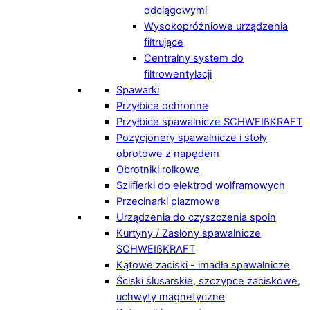
odciągowymi
Wysokopróżniowe urządzenia
filtrujące
Centralny system do
filtrowentylacji
Spawarki
Przyłbice ochronne
Przyłbice spawalnicze SCHWEIßKRAFT
Pozycjonery spawalnicze i stoły
obrotowe z napędem
Obrotniki rolkowe
Szlifierki do elektrod wolframowych
Przecinarki plazmowe
Urządzenia do czyszczenia spoin
Kurtyny / Zasłony spawalnicze
SCHWEIßKRAFT
Kątowe zaciski - imadła spawalnicze
Ściski ślusarskie, szczypce zaciskowe,
uchwyty magnetyczne