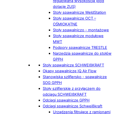
regulowaną wysokością (pod
dotacje ZUS)
Stoły spawalnicze WeldStation
Stoły spawalnicze OCT –
OŚMIOKĄTNE
Stoły spawalniczo - montażowe
Stoły spawalnicze modułowe
MWT
Podpory spawalnicze TRESTLE
Narzędzia spawalnicze do stołów
GPPH
Stoły spawalnicze SCHWEIßKRAFT
Okapy spawalnicze IQ Air Flow
Stanowiska szlifiersko - spawalnicze
SOG GPPH
Stoły szlifierskie z przyłączem do
odciągu SCHWEIßKRAFT
Odciągi spawalnicze GPPH
Odciągi spawalnicze Schweißkraft
Urządzenia filtrujące z ramionami