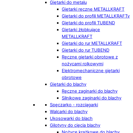
Giętarki do metalu
Giętarki ręczne METALLKRAFT
Giętarki do profili METALLKRAFTv
Giętarki do profili TUBEND
Giętarki żłobkujące
METALLKRAFT
Giętarki do rur METALLKRAFT
Giętarki do rur TUBEND
Ręczne giętarki obrotowe z
nożycami rolkowymi
Elektromechaniczne giętarki
obrotowe
Giętarki do blachy
Ręczne zaginarki do blachy
Silnikowe zaginarki do blachy
Spęczarko - rozciągarki
Walcarki do blachy
Ukosowarki do blach
Gilotyny do cięcia blachy
Nożyce krążkowe do blachy