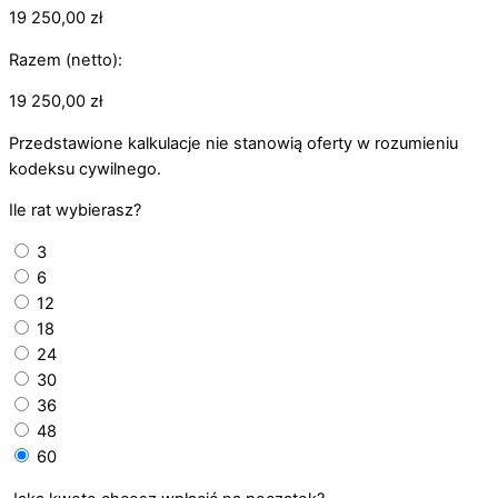
19 250,00
zł
Razem (netto):
19 250,00
zł
Przedstawione kalkulacje nie stanowią oferty w rozumieniu
kodeksu cywilnego.
Ile rat wybierasz?
3
6
12
18
24
30
36
48
60