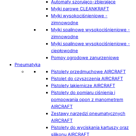
Automaty szorująco-zbierające
Myjki parowe CLEANKRAFT
Myjki wysokociśnieniowe -
zimnowodne
Myjki spalinowe wysokociśnieniowe -
zimnowodne
Myjki spalinowe wysokociśnieniowe -
ciepłowodne
Pompy ogrodowe zanurzeniowe
Pneumatyka
Pistolety przedmuchowe AIRCRAFT
Pistolet do czyszczenia AIRCRAFT
Pistolety lakiernicze AIRCRAFT
Pistolety do pomiaru ciśnienia i
pompowania opon z manometrem
AIRCRAFT
Zestawy narzędzi pneumatycznych
AIRCRAFT
Pistolety do wyciskania kartuszy oraz
silikonu AIRCRAFT