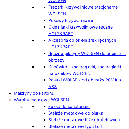
WOLSEN
Frezarki krzywoliniowe stacjonarne
WOLSEN
Posuwy krzywoliniowe
Okleiniarki krzywoliniowe ręczne
HOLZKRAFT
Akcesoria do okleiniarek ręcznych
HOLZKRAFT
Ręczne gilotyny WOLSEN do odcinania
obrzeży
Kapówko - zaokrąglarki, zaokrąglarki
narożników WOLSEN
Polerki WOLSEN od obrzeży PCV lub
ABS
Maszyny do kartonu
Wyroby metalowe WOLSEN
Łóżka do sanatorium
Stelaże metalowe do biurka
Stelaże metalowe łóżek hotelowych
Stelaże metalowe typu Loft