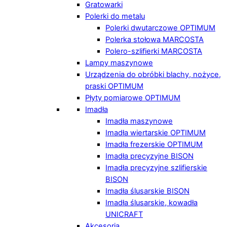
Gratowarki
Polerki do metalu
Polerki dwutarczowe OPTIMUM
Polerka stołowa MARCOSTA
Polero-szlifierki MARCOSTA
Lampy maszynowe
Urządzenia do obróbki blachy, nożyce,
praski OPTIMUM
Płyty pomiarowe OPTIMUM
Imadła
Imadła maszynowe
Imadła wiertarskie OPTIMUM
Imadła frezerskie OPTIMUM
Imadła precyzyjne BISON
Imadła precyzyjne szlifierskie
BISON
Imadła ślusarskie BISON
Imadła ślusarskie, kowadła
UNICRAFT
Akcesoria