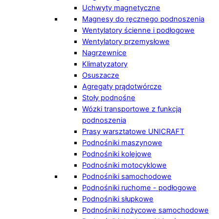
Uchwyty magnetyczne
Magnesy do ręcznego podnoszenia
Wentylatory ścienne i podłogowe
Wentylatory przemysłowe
Nagrzewnice
Klimatyzatory
Osuszacze
Agregaty prądotwórcze
Stoły podnośne
Wózki transportowe z funkcją
podnoszenia
Prasy warsztatowe UNICRAFT
Podnośniki maszynowe
Podnośniki kolejowe
Podnośniki motocyklowe
Podnośniki samochodowe
Podnośniki ruchome - podłogowe
Podnośniki słupkowe
Podnośniki nożycowe samochodowe