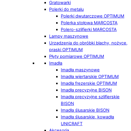
Gratowarki
Polerki do metalu
Polerki dwutarczowe OPTIMUM
Polerka stołowa MARCOSTA
Polero-szlifierki MARCOSTA
Lampy maszynowe
Urządzenia do obróbki blachy, nożyce,
praski OPTIMUM
Płyty pomiarowe OPTIMUM
Imadła
Imadła maszynowe
Imadła wiertarskie OPTIMUM
Imadła frezerskie OPTIMUM
Imadła precyzyjne BISON
Imadła precyzyjne szlifierskie
BISON
Imadła ślusarskie BISON
Imadła ślusarskie, kowadła
UNICRAFT
Akcesoria