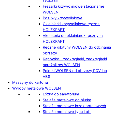
WOLSEN
Frezarki krzywoliniowe stacjonarne
WOLSEN
Posuwy krzywoliniowe
Okleiniarki krzywoliniowe ręczne
HOLZKRAFT
Akcesoria do okleiniarek ręcznych
HOLZKRAFT
Ręczne gilotyny WOLSEN do odcinania
obrzeży
Kapówko - zaokrąglarki, zaokrąglarki
narożników WOLSEN
Polerki WOLSEN od obrzeży PCV lub
ABS
Maszyny do kartonu
Wyroby metalowe WOLSEN
Łóżka do sanatorium
Stelaże metalowe do biurka
Stelaże metalowe łóżek hotelowych
Stelaże metalowe typu Loft