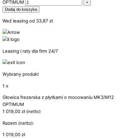
OPTIMUM
+
Dodaj do koszyka
Weź leasing od
33,87
zł
Leasing i raty dla firm 24/7
Wybrany produkt
1 x
Głowica frezerska z płytkami o mocowaniu MK3/M12
OPTIMUM
1 019,00
zł
(netto)
Razem (netto):
1 019,00
zł