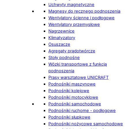
Uchwyty magnetyczne
Magnesy do ręcznego podnoszenia
Wentylatory ścienne i podłogowe
Wentylatory przemysłowe
Nagrzewnice
Klimatyzatory
Osuszacze
Agregaty prądotwórcze
Stoły podnośne
Wózki transportowe z funkcją
podnoszenia
Prasy warsztatowe UNICRAFT
Podnośniki maszynowe
Podnośniki kolejowe
Podnośniki motocyklowe
Podnośniki samochodowe
Podnośniki ruchome - podłogowe
Podnośniki słupkowe
Podnośniki nożycowe samochodowe