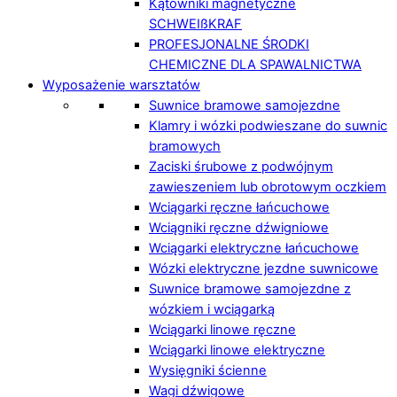
Kątowniki magnetyczne
SCHWEIßKRAF
PROFESJONALNE ŚRODKI
CHEMICZNE DLA SPAWALNICTWA
Wyposażenie warsztatów
Suwnice bramowe samojezdne
Klamry i wózki podwieszane do suwnic
bramowych
Zaciski śrubowe z podwójnym
zawieszeniem lub obrotowym oczkiem
Wciągarki ręczne łańcuchowe
Wciągniki ręczne dźwigniowe
Wciągarki elektryczne łańcuchowe
Wózki elektryczne jezdne suwnicowe
Suwnice bramowe samojezdne z
wózkiem i wciągarką
Wciągarki linowe ręczne
Wciągarki linowe elektryczne
Wysięgniki ścienne
Wagi dźwigowe