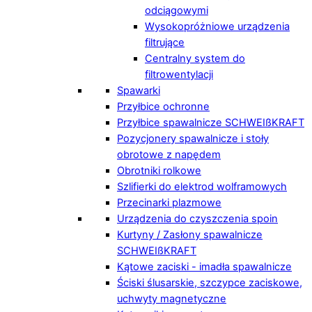
odciągowymi
Wysokopróżniowe urządzenia
filtrujące
Centralny system do
filtrowentylacji
Spawarki
Przyłbice ochronne
Przyłbice spawalnicze SCHWEIßKRAFT
Pozycjonery spawalnicze i stoły
obrotowe z napędem
Obrotniki rolkowe
Szlifierki do elektrod wolframowych
Przecinarki plazmowe
Urządzenia do czyszczenia spoin
Kurtyny / Zasłony spawalnicze
SCHWEIßKRAFT
Kątowe zaciski - imadła spawalnicze
Ściski ślusarskie, szczypce zaciskowe,
uchwyty magnetyczne