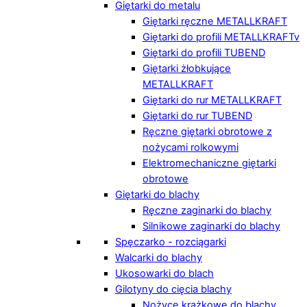
Giętarki do metalu
Giętarki ręczne METALLKRAFT
Giętarki do profili METALLKRAFTv
Giętarki do profili TUBEND
Giętarki żłobkujące
METALLKRAFT
Giętarki do rur METALLKRAFT
Giętarki do rur TUBEND
Ręczne giętarki obrotowe z
nożycami rolkowymi
Elektromechaniczne giętarki
obrotowe
Giętarki do blachy
Ręczne zaginarki do blachy
Silnikowe zaginarki do blachy
Spęczarko - rozciągarki
Walcarki do blachy
Ukosowarki do blach
Gilotyny do cięcia blachy
Nożyce krążkowe do blachy