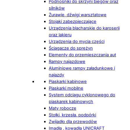
Podnośniki do skrzyni biegów oraz
silników
Żurawie, dźwigi warsztatowe
Stojaki zabezpieczające
Urządzenia blacharskie do karoserii
oraz lakieru
Urządzenia do mycia części
Ściągacze do sprężyn
Elementy do przemieszczania aut
Rampy najazdowe
Aluminiowe rampy załadunkowe i
najazdy
Piaskarki kabinowe
Piaskarki mobilne
System odciągu cyklonowego do
piaskarek kabinowych
Maty robocze
Stołki, krzesła, podpórki
Zwijadło dla przewodów
Imadła , kowadła UNICRAFT