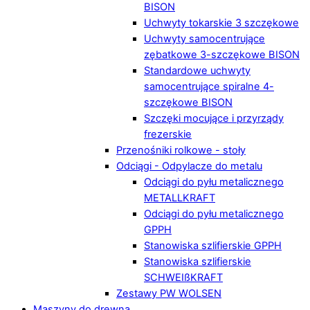
BISON
Uchwyty tokarskie 3 szczękowe
Uchwyty samocentrujące
zębatkowe 3-szczękowe BISON
Standardowe uchwyty
samocentrujące spiralne 4-
szczękowe BISON
Szczęki mocujące i przyrządy
frezerskie
Przenośniki rolkowe - stoły
Odciągi - Odpylacze do metalu
Odciągi do pyłu metalicznego
METALLKRAFT
Odciągi do pyłu metalicznego
GPPH
Stanowiska szlifierskie GPPH
Stanowiska szlifierskie
SCHWEIßKRAFT
Zestawy PW WOLSEN
Maszyny do drewna