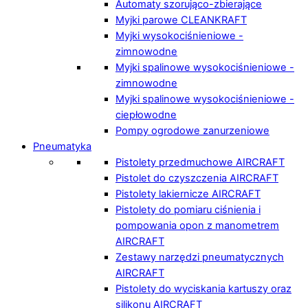
Automaty szorująco-zbierające
Myjki parowe CLEANKRAFT
Myjki wysokociśnieniowe -
zimnowodne
Myjki spalinowe wysokociśnieniowe -
zimnowodne
Myjki spalinowe wysokociśnieniowe -
ciepłowodne
Pompy ogrodowe zanurzeniowe
Pneumatyka
Pistolety przedmuchowe AIRCRAFT
Pistolet do czyszczenia AIRCRAFT
Pistolety lakiernicze AIRCRAFT
Pistolety do pomiaru ciśnienia i
pompowania opon z manometrem
AIRCRAFT
Zestawy narzędzi pneumatycznych
AIRCRAFT
Pistolety do wyciskania kartuszy oraz
silikonu AIRCRAFT