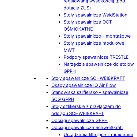
regulowaną wysokością (pod
dotacje ZUS)
Stoły spawalnicze WeldStation
Stoły spawalnicze OCT –
OŚMIOKĄTNE
Stoły spawalniczo - montażowe
Stoły spawalnicze modułowe
MWT
Podpory spawalnicze TRESTLE
Narzędzia spawalnicze do stołów
GPPH
Stoły spawalnicze SCHWEIßKRAFT
Okapy spawalnicze IQ Air Flow
Stanowiska szlifiersko - spawalnicze
SOG GPPH
Stoły szlifierskie z przyłączem do
odciągu SCHWEIßKRAFT
Odciągi spawalnicze GPPH
Odciągi spawalnicze Schweißkraft
Urządzenia filtrujące z ramionami