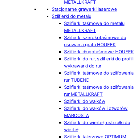
METALLKRAFT
Stacjonarne grawerki laserowe
Szlifierki do metalu
Szlifierki taśmowe do metalu
METALLKRAFT
Szlifierki szerokotaśmowe do
usuwania gratu HOUFEK
Szlifierki długotaśmowe HOUFEK
Szlifierki do rur, szlifierki do profili,
wykrawarki do rur
Szlifierki taśmowe do szlifowania
rur TUBEND
Szlifierki taśmowe do szlifowania
rur METALLKRAFT
Szlifierki do wałków
Szlifierki do wałków i otworów
MARCOSTA
Szlifierki do wierteł, ostrzałki do
wierteł
Szlifierki talerzowe OPTIMUM