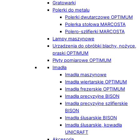
Gratowarki
Polerki do metalu
Polerki dwutarczowe OPTIMUM
Polerka stołowa MARCOSTA
Polero-szlifierki MARCOSTA
Lampy maszynowe
Urządzenia do obróbki blachy, nożyce,
praski OPTIMUM
Płyty pomiarowe OPTIMUM
Imadła
Imadła maszynowe
Imadła wiertarskie OPTIMUM
Imadła frezerskie OPTIMUM
Imadła precyzyjne BISON
Imadła precyzyjne szlifierskie
BISON
Imadła ślusarskie BISON
Imadła ślusarskie, kowadła
UNICRAFT
Akcesoria