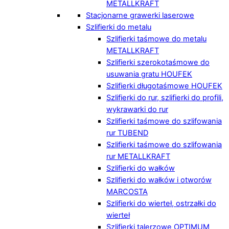
METALLKRAFT
Stacjonarne grawerki laserowe
Szlifierki do metalu
Szlifierki taśmowe do metalu
METALLKRAFT
Szlifierki szerokotaśmowe do
usuwania gratu HOUFEK
Szlifierki długotaśmowe HOUFEK
Szlifierki do rur, szlifierki do profili,
wykrawarki do rur
Szlifierki taśmowe do szlifowania
rur TUBEND
Szlifierki taśmowe do szlifowania
rur METALLKRAFT
Szlifierki do wałków
Szlifierki do wałków i otworów
MARCOSTA
Szlifierki do wierteł, ostrzałki do
wierteł
Szlifierki talerzowe OPTIMUM