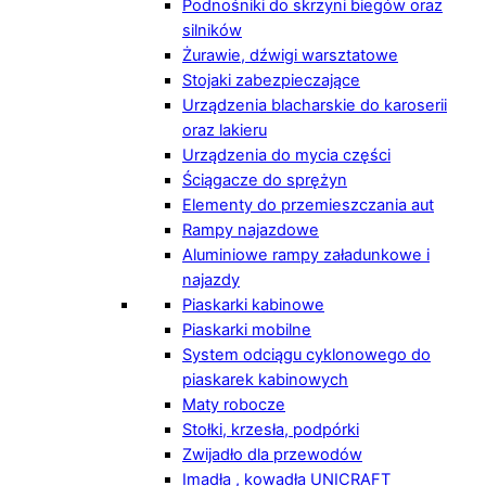
Podnośniki do skrzyni biegów oraz
silników
Żurawie, dźwigi warsztatowe
Stojaki zabezpieczające
Urządzenia blacharskie do karoserii
oraz lakieru
Urządzenia do mycia części
Ściągacze do sprężyn
Elementy do przemieszczania aut
Rampy najazdowe
Aluminiowe rampy załadunkowe i
najazdy
Piaskarki kabinowe
Piaskarki mobilne
System odciągu cyklonowego do
piaskarek kabinowych
Maty robocze
Stołki, krzesła, podpórki
Zwijadło dla przewodów
Imadła , kowadła UNICRAFT