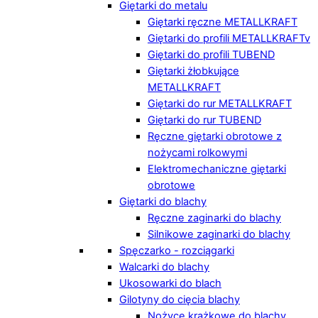
Giętarki do metalu
Giętarki ręczne METALLKRAFT
Giętarki do profili METALLKRAFTv
Giętarki do profili TUBEND
Giętarki żłobkujące
METALLKRAFT
Giętarki do rur METALLKRAFT
Giętarki do rur TUBEND
Ręczne giętarki obrotowe z
nożycami rolkowymi
Elektromechaniczne giętarki
obrotowe
Giętarki do blachy
Ręczne zaginarki do blachy
Silnikowe zaginarki do blachy
Spęczarko - rozciągarki
Walcarki do blachy
Ukosowarki do blach
Gilotyny do cięcia blachy
Nożyce krążkowe do blachy