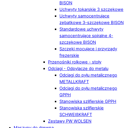
BISON
Uchwyty tokarskie 3 szczękowe
Uchwyty samocentrujące
zębatkowe 3-szczękowe BISON
Standardowe uchwyty
samocentrujące spiralne 4-
szczękowe BISON
Szczęki mocujące i przyrządy
frezerskie
Przenośniki rolkowe - stoły
Odciągi - Odpylacze do metalu
Odciągi do pyłu metalicznego
METALLKRAFT
Odciągi do pyłu metalicznego
GPPH
Stanowiska szlifierskie GPPH
Stanowiska szlifierskie
SCHWEIßKRAFT
Zestawy PW WOLSEN
Maszyny do drewna