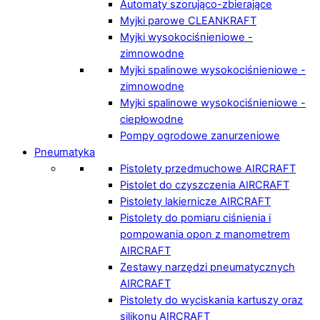
Automaty szorująco-zbierające
Myjki parowe CLEANKRAFT
Myjki wysokociśnieniowe -
zimnowodne
Myjki spalinowe wysokociśnieniowe -
zimnowodne
Myjki spalinowe wysokociśnieniowe -
ciepłowodne
Pompy ogrodowe zanurzeniowe
Pneumatyka
Pistolety przedmuchowe AIRCRAFT
Pistolet do czyszczenia AIRCRAFT
Pistolety lakiernicze AIRCRAFT
Pistolety do pomiaru ciśnienia i
pompowania opon z manometrem
AIRCRAFT
Zestawy narzędzi pneumatycznych
AIRCRAFT
Pistolety do wyciskania kartuszy oraz
silikonu AIRCRAFT