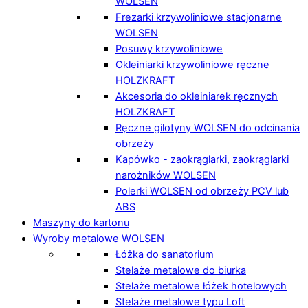
WOLSEN
Frezarki krzywoliniowe stacjonarne
WOLSEN
Posuwy krzywoliniowe
Okleiniarki krzywoliniowe ręczne
HOLZKRAFT
Akcesoria do okleiniarek ręcznych
HOLZKRAFT
Ręczne gilotyny WOLSEN do odcinania
obrzeży
Kapówko - zaokrąglarki, zaokrąglarki
narożników WOLSEN
Polerki WOLSEN od obrzeży PCV lub
ABS
Maszyny do kartonu
Wyroby metalowe WOLSEN
Łóżka do sanatorium
Stelaże metalowe do biurka
Stelaże metalowe łóżek hotelowych
Stelaże metalowe typu Loft