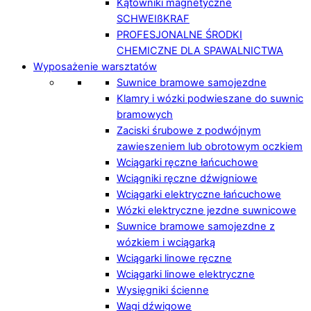
Kątowniki magnetyczne
SCHWEIßKRAF
PROFESJONALNE ŚRODKI
CHEMICZNE DLA SPAWALNICTWA
Wyposażenie warsztatów
Suwnice bramowe samojezdne
Klamry i wózki podwieszane do suwnic
bramowych
Zaciski śrubowe z podwójnym
zawieszeniem lub obrotowym oczkiem
Wciągarki ręczne łańcuchowe
Wciągniki ręczne dźwigniowe
Wciągarki elektryczne łańcuchowe
Wózki elektryczne jezdne suwnicowe
Suwnice bramowe samojezdne z
wózkiem i wciągarką
Wciągarki linowe ręczne
Wciągarki linowe elektryczne
Wysięgniki ścienne
Wagi dźwigowe