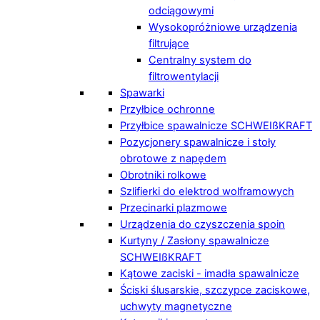
odciągowymi
Wysokopróżniowe urządzenia
filtrujące
Centralny system do
filtrowentylacji
Spawarki
Przyłbice ochronne
Przyłbice spawalnicze SCHWEIßKRAFT
Pozycjonery spawalnicze i stoły
obrotowe z napędem
Obrotniki rolkowe
Szlifierki do elektrod wolframowych
Przecinarki plazmowe
Urządzenia do czyszczenia spoin
Kurtyny / Zasłony spawalnicze
SCHWEIßKRAFT
Kątowe zaciski - imadła spawalnicze
Ściski ślusarskie, szczypce zaciskowe,
uchwyty magnetyczne