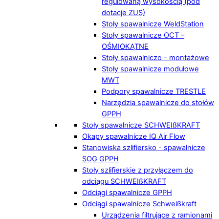
regulowaną wysokością (pod
dotacje ZUS)
Stoły spawalnicze WeldStation
Stoły spawalnicze OCT –
OŚMIOKĄTNE
Stoły spawalniczo - montażowe
Stoły spawalnicze modułowe
MWT
Podpory spawalnicze TRESTLE
Narzędzia spawalnicze do stołów
GPPH
Stoły spawalnicze SCHWEIßKRAFT
Okapy spawalnicze IQ Air Flow
Stanowiska szlifiersko - spawalnicze
SOG GPPH
Stoły szlifierskie z przyłączem do
odciągu SCHWEIßKRAFT
Odciągi spawalnicze GPPH
Odciągi spawalnicze Schweißkraft
Urządzenia filtrujące z ramionami