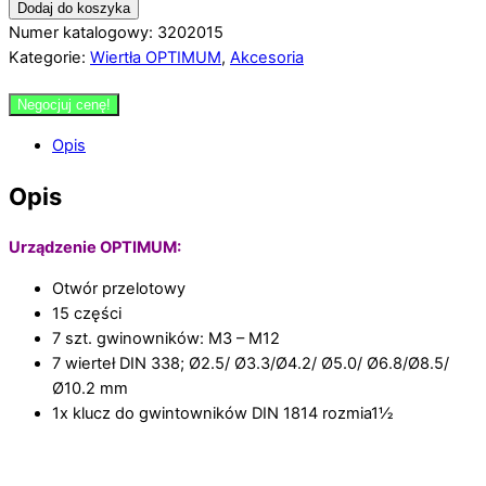
Dodaj do koszyka
Numer katalogowy: 3202015
Kategorie:
Wiertła OPTIMUM
,
Akcesoria
Negocjuj cenę!
Opis
Opis
Urządzenie OPTIMUM:
Otwór przelotowy
15 części
7 szt. gwinowników: M3 – M12
7 wierteł DIN 338; Ø2.5/ Ø3.3/Ø4.2/ Ø5.0/ Ø6.8/Ø8.5/
Ø10.2 mm
1x klucz do gwintowników DIN 1814 rozmia1½