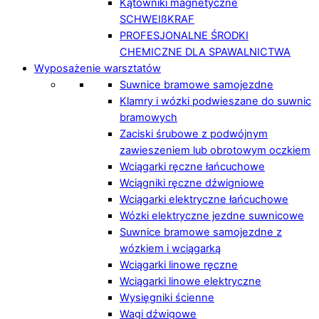
Kątowniki magnetyczne
SCHWEIßKRAF
PROFESJONALNE ŚRODKI
CHEMICZNE DLA SPAWALNICTWA
Wyposażenie warsztatów
Suwnice bramowe samojezdne
Klamry i wózki podwieszane do suwnic
bramowych
Zaciski śrubowe z podwójnym
zawieszeniem lub obrotowym oczkiem
Wciągarki ręczne łańcuchowe
Wciągniki ręczne dźwigniowe
Wciągarki elektryczne łańcuchowe
Wózki elektryczne jezdne suwnicowe
Suwnice bramowe samojezdne z
wózkiem i wciągarką
Wciągarki linowe ręczne
Wciągarki linowe elektryczne
Wysięgniki ścienne
Wagi dźwigowe