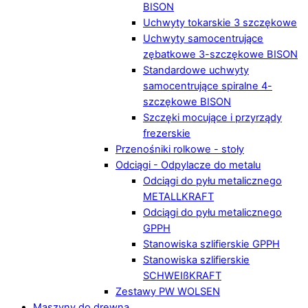
BISON
Uchwyty tokarskie 3 szczękowe
Uchwyty samocentrujące
zębatkowe 3-szczękowe BISON
Standardowe uchwyty
samocentrujące spiralne 4-
szczękowe BISON
Szczęki mocujące i przyrządy
frezerskie
Przenośniki rolkowe - stoły
Odciągi - Odpylacze do metalu
Odciągi do pyłu metalicznego
METALLKRAFT
Odciągi do pyłu metalicznego
GPPH
Stanowiska szlifierskie GPPH
Stanowiska szlifierskie
SCHWEIßKRAFT
Zestawy PW WOLSEN
Maszyny do drewna