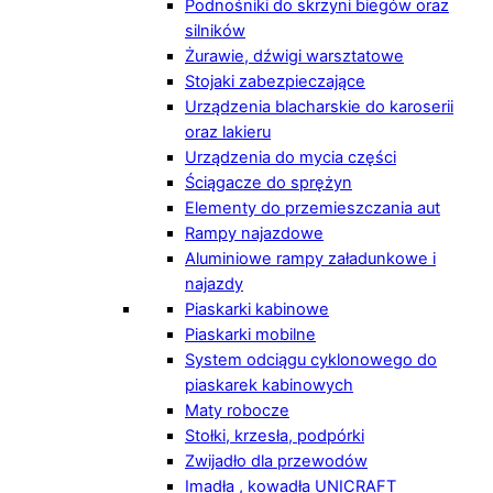
Podnośniki do skrzyni biegów oraz
silników
Żurawie, dźwigi warsztatowe
Stojaki zabezpieczające
Urządzenia blacharskie do karoserii
oraz lakieru
Urządzenia do mycia części
Ściągacze do sprężyn
Elementy do przemieszczania aut
Rampy najazdowe
Aluminiowe rampy załadunkowe i
najazdy
Piaskarki kabinowe
Piaskarki mobilne
System odciągu cyklonowego do
piaskarek kabinowych
Maty robocze
Stołki, krzesła, podpórki
Zwijadło dla przewodów
Imadła , kowadła UNICRAFT