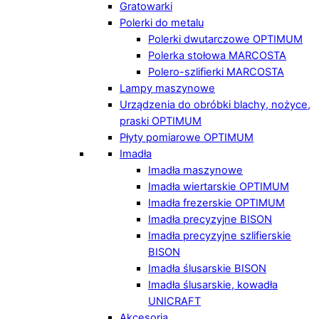
Gratowarki
Polerki do metalu
Polerki dwutarczowe OPTIMUM
Polerka stołowa MARCOSTA
Polero-szlifierki MARCOSTA
Lampy maszynowe
Urządzenia do obróbki blachy, nożyce,
praski OPTIMUM
Płyty pomiarowe OPTIMUM
Imadła
Imadła maszynowe
Imadła wiertarskie OPTIMUM
Imadła frezerskie OPTIMUM
Imadła precyzyjne BISON
Imadła precyzyjne szlifierskie
BISON
Imadła ślusarskie BISON
Imadła ślusarskie, kowadła
UNICRAFT
Akcesoria