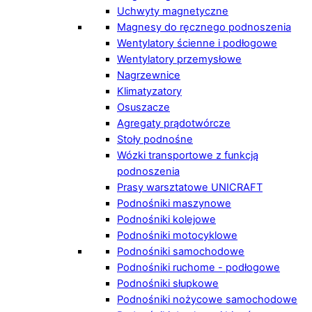
Uchwyty magnetyczne
Magnesy do ręcznego podnoszenia
Wentylatory ścienne i podłogowe
Wentylatory przemysłowe
Nagrzewnice
Klimatyzatory
Osuszacze
Agregaty prądotwórcze
Stoły podnośne
Wózki transportowe z funkcją
podnoszenia
Prasy warsztatowe UNICRAFT
Podnośniki maszynowe
Podnośniki kolejowe
Podnośniki motocyklowe
Podnośniki samochodowe
Podnośniki ruchome - podłogowe
Podnośniki słupkowe
Podnośniki nożycowe samochodowe