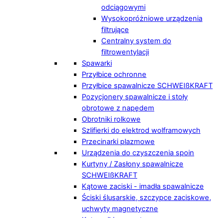
odciągowymi
Wysokopróżniowe urządzenia
filtrujące
Centralny system do
filtrowentylacji
Spawarki
Przyłbice ochronne
Przyłbice spawalnicze SCHWEIßKRAFT
Pozycjonery spawalnicze i stoły
obrotowe z napędem
Obrotniki rolkowe
Szlifierki do elektrod wolframowych
Przecinarki plazmowe
Urządzenia do czyszczenia spoin
Kurtyny / Zasłony spawalnicze
SCHWEIßKRAFT
Kątowe zaciski - imadła spawalnicze
Ściski ślusarskie, szczypce zaciskowe,
uchwyty magnetyczne