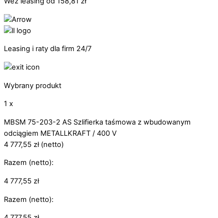
Weź leasing od
158,81
zł
Leasing i raty dla firm 24/7
Wybrany produkt
1 x
MBSM 75-203-2 AS Szlifierka taśmowa z wbudowanym
odciągiem METALLKRAFT / 400 V
4 777,55
zł
(netto)
Razem (netto):
4 777,55
zł
Razem (netto):
4 777,55
zł