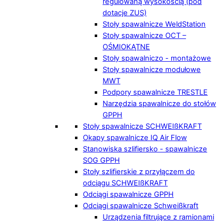
regulowaną wysokością (pod
dotacje ZUS)
Stoły spawalnicze WeldStation
Stoły spawalnicze OCT –
OŚMIOKĄTNE
Stoły spawalniczo - montażowe
Stoły spawalnicze modułowe
MWT
Podpory spawalnicze TRESTLE
Narzędzia spawalnicze do stołów
GPPH
Stoły spawalnicze SCHWEIßKRAFT
Okapy spawalnicze IQ Air Flow
Stanowiska szlifiersko - spawalnicze
SOG GPPH
Stoły szlifierskie z przyłączem do
odciągu SCHWEIßKRAFT
Odciągi spawalnicze GPPH
Odciągi spawalnicze Schweißkraft
Urządzenia filtrujące z ramionami