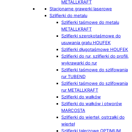
METALLKRAFT
Stacjonarne grawerki laserowe
Szlifierki do metalu
Szlifierki taśmowe do metalu
METALLKRAFT
Szlifierki szerokotaśmowe do
usuwania gratu HOUFEK
Szlifierki długotaśmowe HOUFEK
Szlifierki do rur, szlifierki do profili,
wykrawarki do rur
Szlifierki taśmowe do szlifowania
rur TUBEND
Szlifierki taśmowe do szlifowania
rur METALLKRAFT
Szlifierki do wałków
Szlifierki do wałków i otworów
MARCOSTA
Szlifierki do wierteł, ostrzałki do
wierteł
Szlifierki talerzowe OPTIMUM