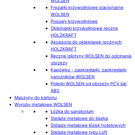
WOLSEN
Frezarki krzywoliniowe stacjonarne
WOLSEN
Posuwy krzywoliniowe
Okleiniarki krzywoliniowe ręczne
HOLZKRAFT
Akcesoria do okleiniarek ręcznych
HOLZKRAFT
Ręczne gilotyny WOLSEN do odcinania
obrzeży
Kapówko - zaokrąglarki, zaokrąglarki
narożników WOLSEN
Polerki WOLSEN od obrzeży PCV lub
ABS
Maszyny do kartonu
Wyroby metalowe WOLSEN
Łóżka do sanatorium
Stelaże metalowe do biurka
Stelaże metalowe łóżek hotelowych
Stelaże metalowe typu Loft