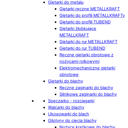
Giętarki do metalu
Giętarki ręczne METALLKRAFT
Giętarki do profili METALLKRAFTv
Giętarki do profili TUBEND
Giętarki żłobkujące
METALLKRAFT
Giętarki do rur METALLKRAFT
Giętarki do rur TUBEND
Ręczne giętarki obrotowe z
nożycami rolkowymi
Elektromechaniczne giętarki
obrotowe
Giętarki do blachy
Ręczne zaginarki do blachy
Silnikowe zaginarki do blachy
Spęczarko - rozciągarki
Walcarki do blachy
Ukosowarki do blach
Gilotyny do cięcia blachy
Nożyce krążkowe do blachy