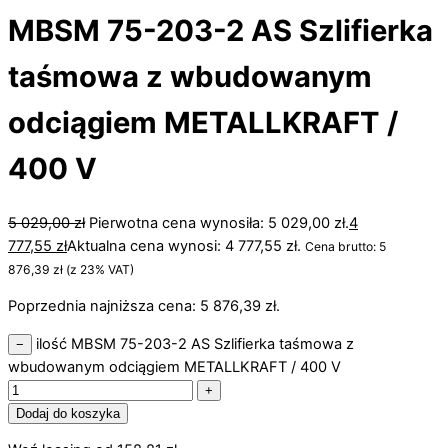
MBSM 75-203-2 AS Szlifierka
taśmowa z wbudowanym
odciągiem METALLKRAFT /
400 V
5 029,00
zł
Pierwotna cena wynosiła: 5 029,00 zł.
4
777,55
zł
Aktualna cena wynosi: 4 777,55 zł.
Cena brutto:
5
876,39
zł
(z 23% VAT)
Poprzednia najniższa cena:
5 876,39
zł
.
ilość MBSM 75-203-2 AS Szlifierka taśmowa z
−
wbudowanym odciągiem METALLKRAFT / 400 V
+
Dodaj do koszyka