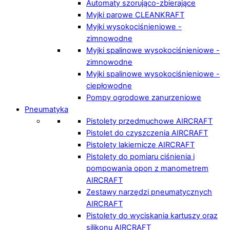
Automaty szorująco-zbierające
Myjki parowe CLEANKRAFT
Myjki wysokociśnieniowe -
zimnowodne
Myjki spalinowe wysokociśnieniowe -
zimnowodne
Myjki spalinowe wysokociśnieniowe -
ciepłowodne
Pompy ogrodowe zanurzeniowe
Pneumatyka
Pistolety przedmuchowe AIRCRAFT
Pistolet do czyszczenia AIRCRAFT
Pistolety lakiernicze AIRCRAFT
Pistolety do pomiaru ciśnienia i
pompowania opon z manometrem
AIRCRAFT
Zestawy narzędzi pneumatycznych
AIRCRAFT
Pistolety do wyciskania kartuszy oraz
silikonu AIRCRAFT