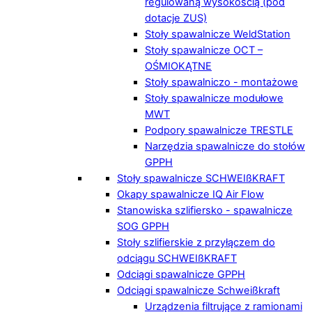
regulowaną wysokością (pod
dotacje ZUS)
Stoły spawalnicze WeldStation
Stoły spawalnicze OCT –
OŚMIOKĄTNE
Stoły spawalniczo - montażowe
Stoły spawalnicze modułowe
MWT
Podpory spawalnicze TRESTLE
Narzędzia spawalnicze do stołów
GPPH
Stoły spawalnicze SCHWEIßKRAFT
Okapy spawalnicze IQ Air Flow
Stanowiska szlifiersko - spawalnicze
SOG GPPH
Stoły szlifierskie z przyłączem do
odciągu SCHWEIßKRAFT
Odciągi spawalnicze GPPH
Odciągi spawalnicze Schweißkraft
Urządzenia filtrujące z ramionami