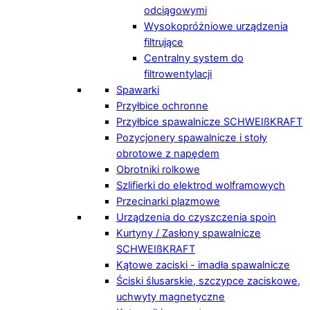
odciągowymi
Wysokopróżniowe urządzenia
filtrujące
Centralny system do
filtrowentylacji
Spawarki
Przyłbice ochronne
Przyłbice spawalnicze SCHWEIßKRAFT
Pozycjonery spawalnicze i stoły
obrotowe z napędem
Obrotniki rolkowe
Szlifierki do elektrod wolframowych
Przecinarki plazmowe
Urządzenia do czyszczenia spoin
Kurtyny / Zasłony spawalnicze
SCHWEIßKRAFT
Kątowe zaciski - imadła spawalnicze
Ściski ślusarskie, szczypce zaciskowe,
uchwyty magnetyczne