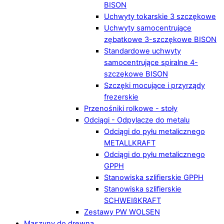
BISON
Uchwyty tokarskie 3 szczękowe
Uchwyty samocentrujące
zębatkowe 3-szczękowe BISON
Standardowe uchwyty
samocentrujące spiralne 4-
szczękowe BISON
Szczęki mocujące i przyrządy
frezerskie
Przenośniki rolkowe - stoły
Odciągi - Odpylacze do metalu
Odciągi do pyłu metalicznego
METALLKRAFT
Odciągi do pyłu metalicznego
GPPH
Stanowiska szlifierskie GPPH
Stanowiska szlifierskie
SCHWEIßKRAFT
Zestawy PW WOLSEN
Maszyny do drewna