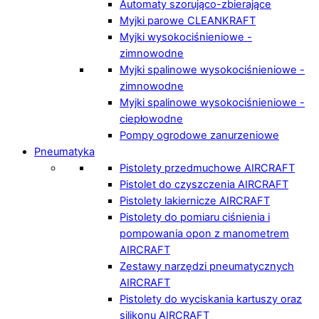
Automaty szorująco-zbierające
Myjki parowe CLEANKRAFT
Myjki wysokociśnieniowe -
zimnowodne
Myjki spalinowe wysokociśnieniowe -
zimnowodne
Myjki spalinowe wysokociśnieniowe -
ciepłowodne
Pompy ogrodowe zanurzeniowe
Pneumatyka
Pistolety przedmuchowe AIRCRAFT
Pistolet do czyszczenia AIRCRAFT
Pistolety lakiernicze AIRCRAFT
Pistolety do pomiaru ciśnienia i
pompowania opon z manometrem
AIRCRAFT
Zestawy narzędzi pneumatycznych
AIRCRAFT
Pistolety do wyciskania kartuszy oraz
silikonu AIRCRAFT