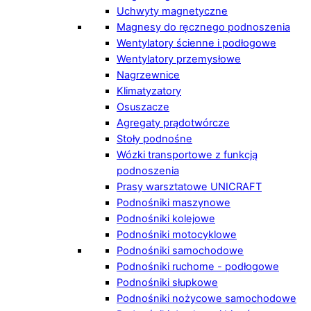
Uchwyty magnetyczne
Magnesy do ręcznego podnoszenia
Wentylatory ścienne i podłogowe
Wentylatory przemysłowe
Nagrzewnice
Klimatyzatory
Osuszacze
Agregaty prądotwórcze
Stoły podnośne
Wózki transportowe z funkcją
podnoszenia
Prasy warsztatowe UNICRAFT
Podnośniki maszynowe
Podnośniki kolejowe
Podnośniki motocyklowe
Podnośniki samochodowe
Podnośniki ruchome - podłogowe
Podnośniki słupkowe
Podnośniki nożycowe samochodowe