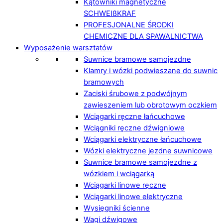
Kątowniki magnetyczne
SCHWEIßKRAF
PROFESJONALNE ŚRODKI
CHEMICZNE DLA SPAWALNICTWA
Wyposażenie warsztatów
Suwnice bramowe samojezdne
Klamry i wózki podwieszane do suwnic
bramowych
Zaciski śrubowe z podwójnym
zawieszeniem lub obrotowym oczkiem
Wciągarki ręczne łańcuchowe
Wciągniki ręczne dźwigniowe
Wciągarki elektryczne łańcuchowe
Wózki elektryczne jezdne suwnicowe
Suwnice bramowe samojezdne z
wózkiem i wciągarką
Wciągarki linowe ręczne
Wciągarki linowe elektryczne
Wysięgniki ścienne
Wagi dźwigowe