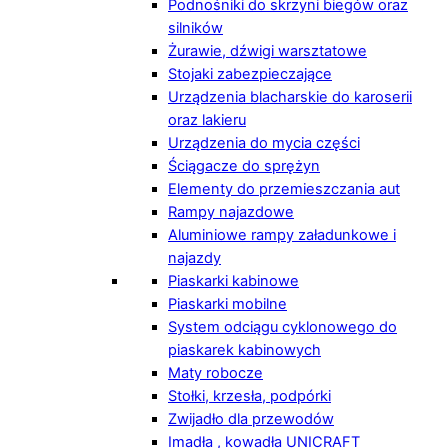
Podnośniki do skrzyni biegów oraz
silników
Żurawie, dźwigi warsztatowe
Stojaki zabezpieczające
Urządzenia blacharskie do karoserii
oraz lakieru
Urządzenia do mycia części
Ściągacze do sprężyn
Elementy do przemieszczania aut
Rampy najazdowe
Aluminiowe rampy załadunkowe i
najazdy
Piaskarki kabinowe
Piaskarki mobilne
System odciągu cyklonowego do
piaskarek kabinowych
Maty robocze
Stołki, krzesła, podpórki
Zwijadło dla przewodów
Imadła , kowadła UNICRAFT