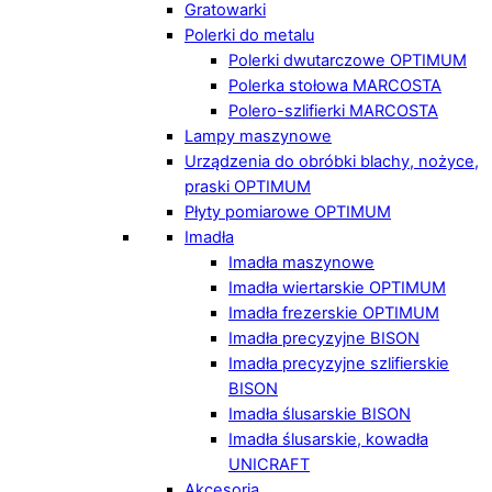
Gratowarki
Polerki do metalu
Polerki dwutarczowe OPTIMUM
Polerka stołowa MARCOSTA
Polero-szlifierki MARCOSTA
Lampy maszynowe
Urządzenia do obróbki blachy, nożyce,
praski OPTIMUM
Płyty pomiarowe OPTIMUM
Imadła
Imadła maszynowe
Imadła wiertarskie OPTIMUM
Imadła frezerskie OPTIMUM
Imadła precyzyjne BISON
Imadła precyzyjne szlifierskie
BISON
Imadła ślusarskie BISON
Imadła ślusarskie, kowadła
UNICRAFT
Akcesoria