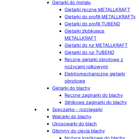
Giętarki do metalu
Giętarki ręczne METALLKRAFT
Giętarki do profili METALLKRAFTv
Giętarki do profili TUBEND
Giętarki żłobkujące
METALLKRAFT
Giętarki do rur METALLKRAFT
Giętarki do rur TUBEND
Ręczne giętarki obrotowe z
nożycami rolkowymi
Elektromechaniczne giętarki
obrotowe
Giętarki do blachy
Ręczne zaginarki do blachy
Silnikowe zaginarki do blachy
Spęczarko - rozciągarki
Walcarki do blachy
Ukosowarki do blach
Gilotyny do cięcia blachy
Nożyce krążkowe do blachy