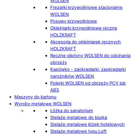
WOLSEN
Frezarki krzywoliniowe stacjonarne
WOLSEN
Posuwy krzywoliniowe
Okleiniarki krzywoliniowe ręczne
HOLZKRAFT
Akcesoria do okleiniarek ręcznych
HOLZKRAFT
Ręczne gilotyny WOLSEN do odcinania
obrzeży
Kapówko - zaokrąglarki, zaokrąglarki
narożników WOLSEN
Polerki WOLSEN od obrzeży PCV lub
ABS
Maszyny do kartonu
Wyroby metalowe WOLSEN
Łóżka do sanatorium
Stelaże metalowe do biurka
Stelaże metalowe łóżek hotelowych
Stelaże metalowe typu Loft