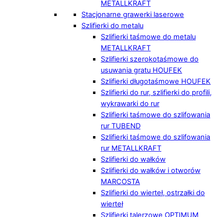
METALLKRAFT
Stacjonarne grawerki laserowe
Szlifierki do metalu
Szlifierki taśmowe do metalu
METALLKRAFT
Szlifierki szerokotaśmowe do
usuwania gratu HOUFEK
Szlifierki długotaśmowe HOUFEK
Szlifierki do rur, szlifierki do profili,
wykrawarki do rur
Szlifierki taśmowe do szlifowania
rur TUBEND
Szlifierki taśmowe do szlifowania
rur METALLKRAFT
Szlifierki do wałków
Szlifierki do wałków i otworów
MARCOSTA
Szlifierki do wierteł, ostrzałki do
wierteł
Szlifierki talerzowe OPTIMUM