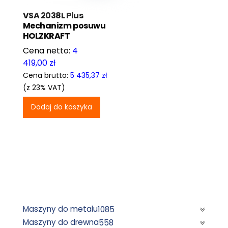
VSA 2038L Plus
Mechanizm posuwu
HOLZKRAFT
4
419,00
zł
Cena brutto:
5 435,37
zł
(z 23% VAT)
Dodaj do koszyka
Maszyny do metalu
1085
Maszyny do drewna
558