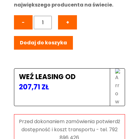
największego producenta na świecie.
ilość
−
+
VSA
4V*
Dodaj do koszyka
Mechanizm
posuwu
z
bezstopniową
regulacją
WEŹ LEASING OD
prędkości
207,71
ZŁ
HOLZKRAFT