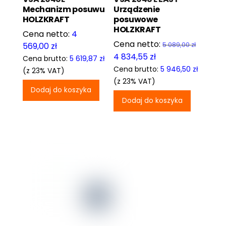
Mechanizm posuwu
Urządzenie
HOLZKRAFT
posuwowe
HOLZKRAFT
4
569,00
zł
5 089,00
zł
Pierwotna
Aktualna
4 834,55
zł
Cena brutto:
5 619,87
zł
cena
cena
Cena brutto:
5 946,50
zł
(z 23% VAT)
wynosiła:
wynosi:
(z 23% VAT)
Dodaj do koszyka
5
4
Dodaj do koszyka
089,00 zł.
834,55 zł.