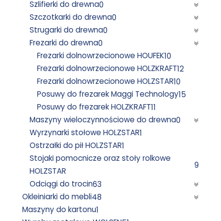
Szlifierki do drewna
0
Szczotkarki do drewna
0
Strugarki do drewna
0
Frezarki do drewna
0
Frezarki dolnowrzecionowe HOUFEK
10
Frezarki dolnowrzecionowe HOLZKRAFT
12
Frezarki dolnowrzecionowe HOLZSTAR
10
Posuwy do frezarek Maggi Technology
15
Posuwy do frezarek HOLZKRAFT
11
Maszyny wieloczynnościowe do drewna
0
Wyrzynarki stołowe HOLZSTAR
1
Ostrzałki do pił HOLZSTAR
1
Stojaki pomocnicze oraz stoły rolkowe
9
HOLZSTAR
Odciągi do trocin
63
Okleiniarki do mebli
48
Maszyny do kartonu
1