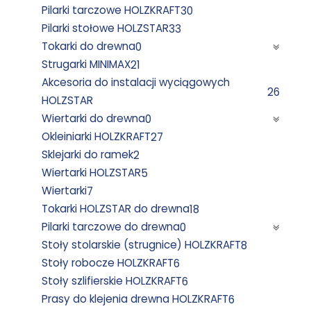
Pilarki tarczowe HOLZKRAFT
30
Pilarki stołowe HOLZSTAR
33
Tokarki do drewna
0
Strugarki MINIMAX
21
Akcesoria do instalacji wyciągowych
26
HOLZSTAR
Wiertarki do drewna
0
Okleiniarki HOLZKRAFT
27
Sklejarki do ramek
2
Wiertarki HOLZSTAR
5
Wiertarki
7
Tokarki HOLZSTAR do drewna
18
Pilarki tarczowe do drewna
0
Stoły stolarskie (strugnice) HOLZKRAFT
8
Stoły robocze HOLZKRAFT
6
Stoły szlifierskie HOLZKRAFT
6
Prasy do klejenia drewna HOLZKRAFT
6