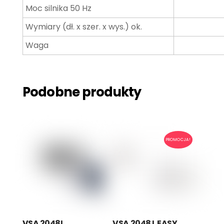
Moc silnika 50 Hz
Wymiary (dł. x szer. x wys.) ok.
Waga
Podobne produkty
PROMOCJA!
VSA 2048L
VSA 2048 L EASY