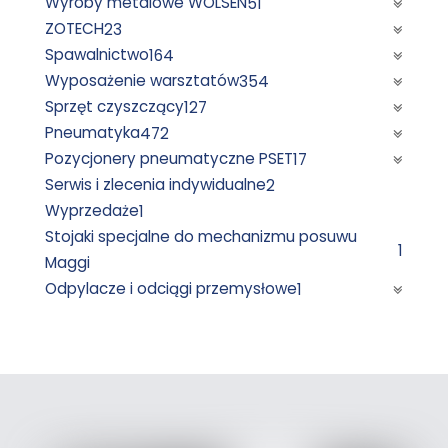
Wyroby metalowe WOLSEN
51
ZOTECH
23
Spawalnictwo
164
Wyposażenie warsztatów
354
Sprzęt czyszczący
127
Pneumatyka
472
Pozycjonery pneumatyczne PSET
17
Serwis i zlecenia indywidualne
2
Wyprzedaże
1
Stojaki specjalne do mechanizmu posuwu
1
Maggi
Odpylacze i odciągi przemysłowe
1