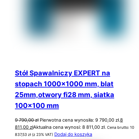
Stół Spawalniczy EXPERT na
stopach 1000×1000 mm, blat
25mm,otwory fi28 mm, siatka
100×100 mm
9 790,00
zł
Pierwotna cena wynosiła: 9 790,00 zł.
8
811,00
zł
Aktualna cena wynosi: 8 811,00 zł.
Cena brutto:
10
Dodaj do koszyka
837,53
zł
(z 23% VAT)