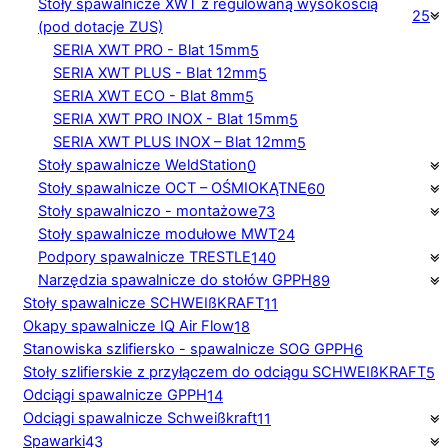
Stoły spawalnicze XWT z regulowaną wysokością
25
(pod dotacje ZUS)
SERIA XWT PRO - Blat 15mm
5
SERIA XWT PLUS - Blat 12mm
5
SERIA XWT ECO - Blat 8mm
5
SERIA XWT PRO INOX - Blat 15mm
5
SERIA XWT PLUS INOX – Blat 12mm
5
Stoły spawalnicze WeldStation
0
Stoły spawalnicze OCT – OŚMIOKĄTNE
60
Stoły spawalniczo - montażowe
73
Stoły spawalnicze modułowe MWT
24
Podpory spawalnicze TRESTLE
140
Narzędzia spawalnicze do stołów GPPH
89
Stoły spawalnicze SCHWEIßKRAFT
11
Okapy spawalnicze IQ Air Flow
18
Stanowiska szlifiersko - spawalnicze SOG GPPH
6
Stoły szlifierskie z przyłączem do odciągu SCHWEIßKRAFT
5
Odciągi spawalnicze GPPH
14
Odciągi spawalnicze Schweißkraft
11
Spawarki
43