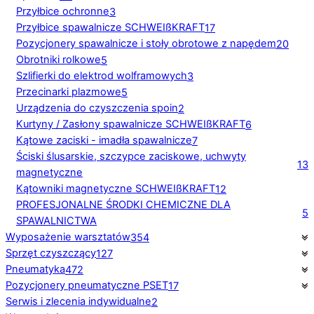
Przyłbice ochronne
3
Przyłbice spawalnicze SCHWEIßKRAFT
17
Pozycjonery spawalnicze i stoły obrotowe z napędem
20
Obrotniki rolkowe
5
Szlifierki do elektrod wolframowych
3
Przecinarki plazmowe
5
Urządzenia do czyszczenia spoin
2
Kurtyny / Zasłony spawalnicze SCHWEIßKRAFT
6
Kątowe zaciski - imadła spawalnicze
7
Ściski ślusarskie, szczypce zaciskowe, uchwyty
13
magnetyczne
Kątowniki magnetyczne SCHWEIßKRAFT
12
PROFESJONALNE ŚRODKI CHEMICZNE DLA
5
SPAWALNICTWA
Wyposażenie warsztatów
354
Sprzęt czyszczący
127
Pneumatyka
472
Pozycjonery pneumatyczne PSET
17
Serwis i zlecenia indywidualne
2