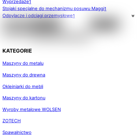
Wyprzedaże
1
Stojaki specjalne do mechanizmu posuwu Maggi
1
Odpylacze i odciągi przemysłowe
1
KATEGORIE
Maszyny do metalu
Maszyny do drewna
Okleiniarki do mebli
Maszyny do kartonu
Wyroby metalowe WOLSEN
ZOTECH
Spawalnictwo