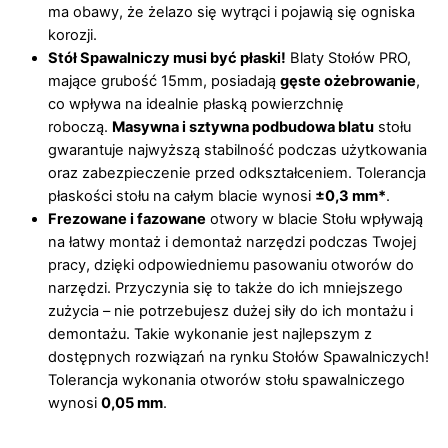
ma obawy, że żelazo się wytrąci i pojawią się ogniska
korozji.
Stół Spawalniczy musi być płaski!
Blaty Stołów PRO,
mające grubość 15mm, posiadają
gęste ożebrowanie
,
co wpływa na idealnie płaską powierzchnię
roboczą.
Masywna i sztywna podbudowa blatu
stołu
gwarantuje najwyższą stabilność podczas użytkowania
oraz zabezpieczenie przed odkształceniem. Tolerancja
płaskości stołu na całym blacie wynosi
±0,3 mm*
.
Frezowane i fazowane
otwory w blacie Stołu wpływają
na łatwy montaż i demontaż narzędzi podczas Twojej
pracy, dzięki odpowiedniemu pasowaniu otworów do
narzędzi. Przyczynia się to także do ich mniejszego
zużycia – nie potrzebujesz dużej siły do ich montażu i
demontażu. Takie wykonanie jest najlepszym z
dostępnych rozwiązań na rynku Stołów Spawalniczych!
Tolerancja wykonania otworów stołu spawalniczego
wynosi
0,05 mm
.