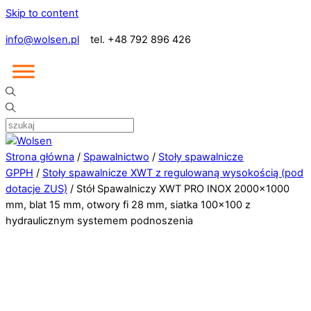
Skip to content
info@wolsen.pl
tel. +48 792 896 426
Strona główna
/
Spawalnictwo
/
Stoły spawalnicze
GPPH
/
Stoły spawalnicze XWT z regulowaną wysokością (pod
dotacje ZUS)
/ Stół Spawalniczy XWT PRO INOX 2000×1000
mm, blat 15 mm, otwory fi 28 mm, siatka 100×100 z
hydraulicznym systemem podnoszenia