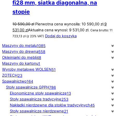
fi28 mm, siatka diagonalna, na
stopie
10 590,00
zł
Pierwotna cena wynosiła: 10 590,00 zł.
9
531,00
zł
Aktualna cena wynosi: 9 531,00 zł.
Cena brutto:
11
Dodaj do koszyka
723,13
zł
(z 23% VAT)
Maszyny do metalu
1085
Maszyny do drewna
558
Okleiniarki do mebli
48
Maszyny do kartonu
1
Wyroby metalowe WOLSEN
51
ZOTECH
23
Spawalnictwo
164
Stoły spawalnicze GPPH
786
Ekonomiczne stoły spawalnicze
13
Stoły spawalnicze tradycyjne
253
Nakładki nierdzewne dla stołów tradycyjnych
45
Stoły spawalnicze nierdzewne
21