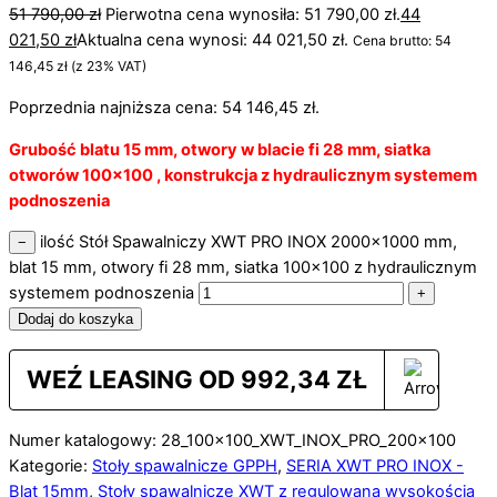
51 790,00
zł
Pierwotna cena wynosiła: 51 790,00 zł.
44
021,50
zł
Aktualna cena wynosi: 44 021,50 zł.
Cena brutto:
54
146,45
zł
(z 23% VAT)
Poprzednia najniższa cena:
54 146,45
zł
.
Grubość blatu 15 mm, otwory w blacie fi 28 mm, siatka
otworów 100×100 , konstrukcja z hydraulicznym systemem
podnoszenia
ilość Stół Spawalniczy XWT PRO INOX 2000x1000 mm,
−
blat 15 mm, otwory fi 28 mm, siatka 100x100 z hydraulicznym
systemem podnoszenia
+
Dodaj do koszyka
WEŹ LEASING OD
992,34
ZŁ
Numer katalogowy: 28_100x100_XWT_INOX_PRO_200x100
Kategorie:
Stoły spawalnicze GPPH
,
SERIA XWT PRO INOX -
Blat 15mm
,
Stoły spawalnicze XWT z regulowaną wysokością