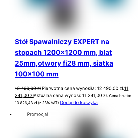
Stół Spawalniczy EXPERT na
stopach 1200×1200 mm, blat
25mm,otwory fi28 mm, siatka
100×100 mm
12 490,00
zł
Pierwotna cena wynosiła: 12 490,00 zł.
11
241,00
zł
Aktualna cena wynosi: 11 241,00 zł.
Cena brutto:
Dodaj do koszyka
13 826,43
zł
(z 23% VAT)
Promocja!