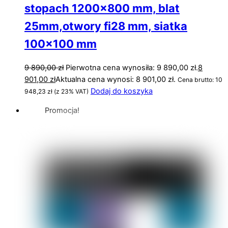
stopach 1200×800 mm, blat
25mm,otwory fi28 mm, siatka
100×100 mm
9 890,00
zł
Pierwotna cena wynosiła: 9 890,00 zł.
8
901,00
zł
Aktualna cena wynosi: 8 901,00 zł.
Cena brutto:
10
Dodaj do koszyka
948,23
zł
(z 23% VAT)
Promocja!