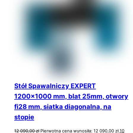
Stół Spawalniczy EXPERT
1200×1000 mm, blat 25mm, otwory
fi28 mm, siatka diagonalna, na
stopie
12 090,00
zł
Pierwotna cena wynosiła: 12 090,00 zł.
10