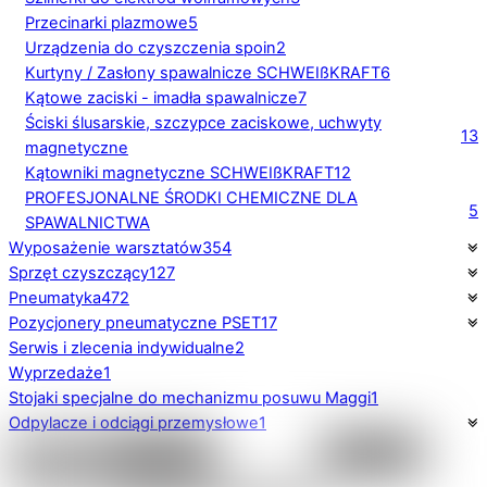
Przecinarki plazmowe
5
Urządzenia do czyszczenia spoin
2
Kurtyny / Zasłony spawalnicze SCHWEIßKRAFT
6
Kątowe zaciski - imadła spawalnicze
7
Ściski ślusarskie, szczypce zaciskowe, uchwyty
13
magnetyczne
Kątowniki magnetyczne SCHWEIßKRAFT
12
PROFESJONALNE ŚRODKI CHEMICZNE DLA
5
SPAWALNICTWA
Wyposażenie warsztatów
354
Sprzęt czyszczący
127
Pneumatyka
472
Pozycjonery pneumatyczne PSET
17
Serwis i zlecenia indywidualne
2
Wyprzedaże
1
Stojaki specjalne do mechanizmu posuwu Maggi
1
Odpylacze i odciągi przemysłowe
1