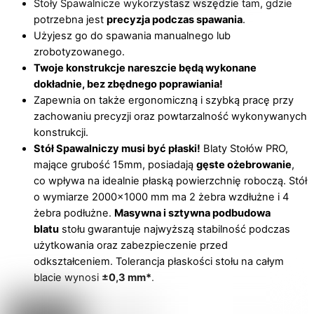
Stoły Spawalnicze wykorzystasz wszędzie tam, gdzie
potrzebna jest
precyzja podczas spawania
.
Użyjesz go do spawania manualnego lub
zrobotyzowanego.
Twoje konstrukcje nareszcie będą wykonane
dokładnie, bez zbędnego poprawiania!
Zapewnia on także ergonomiczną i szybką pracę przy
zachowaniu precyzji oraz powtarzalność wykonywanych
konstrukcji.
Stół Spawalniczy musi być płaski!
Blaty Stołów PRO,
mające grubość 15mm, posiadają
gęste ożebrowanie
,
co wpływa na idealnie płaską powierzchnię roboczą. Stół
o wymiarze 2000×1000 mm ma 2 żebra wzdłużne i 4
żebra podłużne.
Masywna i sztywna podbudowa
blatu
stołu gwarantuje najwyższą stabilność podczas
użytkowania oraz zabezpieczenie przed
odkształceniem. Tolerancja płaskości stołu na całym
blacie wynosi
±0,3 mm*
.