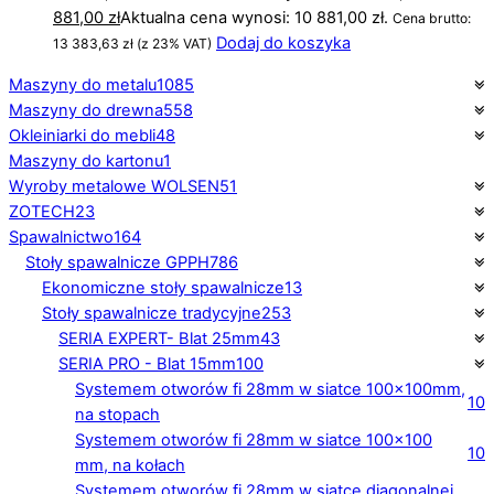
881,00
zł
Aktualna cena wynosi: 10 881,00 zł.
Cena brutto:
Dodaj do koszyka
13 383,63
zł
(z 23% VAT)
Maszyny do metalu
1085
Maszyny do drewna
558
Okleiniarki do mebli
48
Maszyny do kartonu
1
Wyroby metalowe WOLSEN
51
ZOTECH
23
Spawalnictwo
164
Stoły spawalnicze GPPH
786
Ekonomiczne stoły spawalnicze
13
Stoły spawalnicze tradycyjne
253
SERIA EXPERT- Blat 25mm
43
SERIA PRO - Blat 15mm
100
Systemem otworów fi 28mm w siatce 100×100mm,
10
na stopach
Systemem otworów fi 28mm w siatce 100×100
10
mm, na kołach
Systemem otworów fi 28mm w siatce diagonalnej,