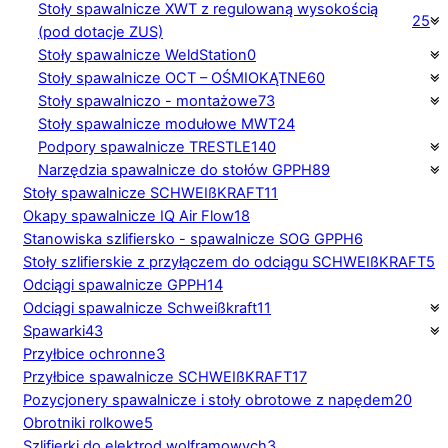
Stoły spawalnicze XWT z regulowaną wysokością
25
(pod dotacje ZUS)
Stoły spawalnicze WeldStation
0
Stoły spawalnicze OCT – OŚMIOKĄTNE
60
Stoły spawalniczo - montażowe
73
Stoły spawalnicze modułowe MWT
24
Podpory spawalnicze TRESTLE
140
Narzędzia spawalnicze do stołów GPPH
89
Stoły spawalnicze SCHWEIßKRAFT
11
Okapy spawalnicze IQ Air Flow
18
Stanowiska szlifiersko - spawalnicze SOG GPPH
6
Stoły szlifierskie z przyłączem do odciągu SCHWEIßKRAFT
5
Odciągi spawalnicze GPPH
14
Odciągi spawalnicze Schweißkraft
11
Spawarki
43
Przyłbice ochronne
3
Przyłbice spawalnicze SCHWEIßKRAFT
17
Pozycjonery spawalnicze i stoły obrotowe z napędem
20
Obrotniki rolkowe
5
Szlifierki do elektrod wolframowych
3