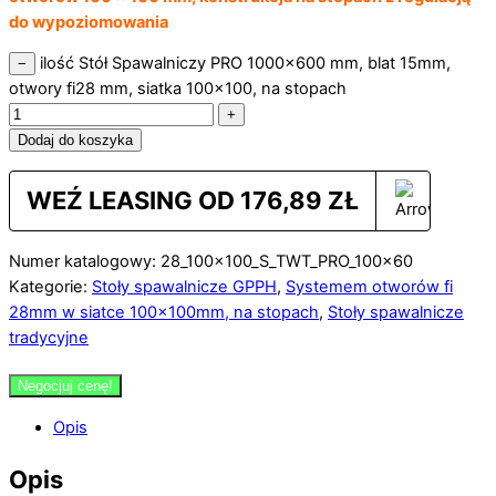
do wypoziomowania
ilość Stół Spawalniczy PRO 1000x600 mm, blat 15mm,
−
otwory fi28 mm, siatka 100x100, na stopach
+
Dodaj do koszyka
WEŹ LEASING OD
176,89
ZŁ
Numer katalogowy: 28_100x100_S_TWT_PRO_100x60
Kategorie:
Stoły spawalnicze GPPH
,
Systemem otworów fi
28mm w siatce 100×100mm, na stopach
,
Stoły spawalnicze
tradycyjne
Negocjuj cenę!
Opis
Opis