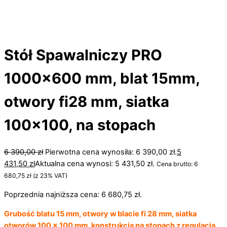
Stół Spawalniczy PRO
1000×600 mm, blat 15mm,
otwory fi28 mm, siatka
100×100, na stopach
6 390,00
zł
Pierwotna cena wynosiła: 6 390,00 zł.
5
431,50
zł
Aktualna cena wynosi: 5 431,50 zł.
Cena brutto:
6
680,75
zł
(z 23% VAT)
Poprzednia najniższa cena:
6 680,75
zł
.
Grubość blatu 15 mm, otwory w blacie fi 28 mm, siatka
otworów 100 x 100 mm, konstrukcja na stopach z regulacją