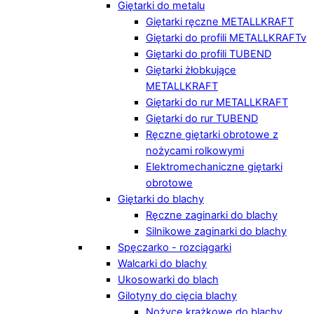
Giętarki do metalu
Giętarki ręczne METALLKRAFT
Giętarki do profili METALLKRAFTv
Giętarki do profili TUBEND
Giętarki żłobkujące
METALLKRAFT
Giętarki do rur METALLKRAFT
Giętarki do rur TUBEND
Ręczne giętarki obrotowe z
nożycami rolkowymi
Elektromechaniczne giętarki
obrotowe
Giętarki do blachy
Ręczne zaginarki do blachy
Silnikowe zaginarki do blachy
Spęczarko - rozciągarki
Walcarki do blachy
Ukosowarki do blach
Gilotyny do cięcia blachy
Nożyce krążkowe do blachy