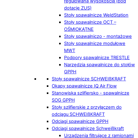
regulowaną wysokością (pod
dotacje ZUS)
Stoły spawalnicze WeldStation
Stoły spawalnicze OCT –
OŚMIOKĄTNE
Stoły spawalniczo - montażowe
Stoły spawalnicze modułowe
MWT
Podpory spawalnicze TRESTLE
Narzędzia spawalnicze do stołów
GPPH
Stoły spawalnicze SCHWEIßKRAFT
Okapy spawalnicze IQ Air Flow
Stanowiska szlifiersko - spawalnicze
SOG GPPH
Stoły szlifierskie z przyłączem do
odciągu SCHWEIßKRAFT
Odciągi spawalnicze GPPH
Odciągi spawalnicze Schweißkraft
Urządzenia filtrujące z ramionami