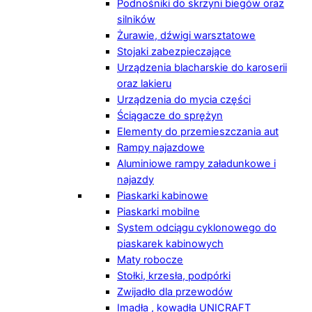
Podnośniki do skrzyni biegów oraz
silników
Żurawie, dźwigi warsztatowe
Stojaki zabezpieczające
Urządzenia blacharskie do karoserii
oraz lakieru
Urządzenia do mycia części
Ściągacze do sprężyn
Elementy do przemieszczania aut
Rampy najazdowe
Aluminiowe rampy załadunkowe i
najazdy
Piaskarki kabinowe
Piaskarki mobilne
System odciągu cyklonowego do
piaskarek kabinowych
Maty robocze
Stołki, krzesła, podpórki
Zwijadło dla przewodów
Imadła , kowadła UNICRAFT