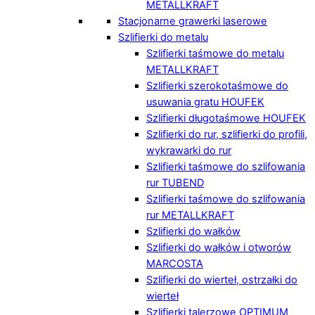
METALLKRAFT
Stacjonarne grawerki laserowe
Szlifierki do metalu
Szlifierki taśmowe do metalu
METALLKRAFT
Szlifierki szerokotaśmowe do
usuwania gratu HOUFEK
Szlifierki długotaśmowe HOUFEK
Szlifierki do rur, szlifierki do profili,
wykrawarki do rur
Szlifierki taśmowe do szlifowania
rur TUBEND
Szlifierki taśmowe do szlifowania
rur METALLKRAFT
Szlifierki do wałków
Szlifierki do wałków i otworów
MARCOSTA
Szlifierki do wierteł, ostrzałki do
wierteł
Szlifierki talerzowe OPTIMUM