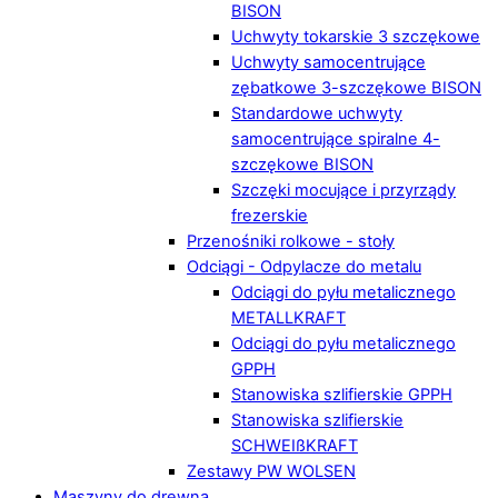
BISON
Uchwyty tokarskie 3 szczękowe
Uchwyty samocentrujące
zębatkowe 3-szczękowe BISON
Standardowe uchwyty
samocentrujące spiralne 4-
szczękowe BISON
Szczęki mocujące i przyrządy
frezerskie
Przenośniki rolkowe - stoły
Odciągi - Odpylacze do metalu
Odciągi do pyłu metalicznego
METALLKRAFT
Odciągi do pyłu metalicznego
GPPH
Stanowiska szlifierskie GPPH
Stanowiska szlifierskie
SCHWEIßKRAFT
Zestawy PW WOLSEN
Maszyny do drewna