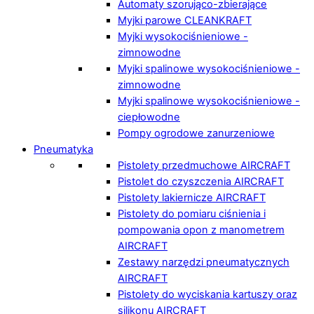
Automaty szorująco-zbierające
Myjki parowe CLEANKRAFT
Myjki wysokociśnieniowe -
zimnowodne
Myjki spalinowe wysokociśnieniowe -
zimnowodne
Myjki spalinowe wysokociśnieniowe -
ciepłowodne
Pompy ogrodowe zanurzeniowe
Pneumatyka
Pistolety przedmuchowe AIRCRAFT
Pistolet do czyszczenia AIRCRAFT
Pistolety lakiernicze AIRCRAFT
Pistolety do pomiaru ciśnienia i
pompowania opon z manometrem
AIRCRAFT
Zestawy narzędzi pneumatycznych
AIRCRAFT
Pistolety do wyciskania kartuszy oraz
silikonu AIRCRAFT