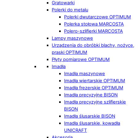
Gratowarki
Polerki do metalu
Polerki dwutarczowe OPTIMUM
Polerka stołowa MARCOSTA
Polero-szlifierki MARCOSTA
Lampy maszynowe
Urządzenia do obróbki blachy, nożyce,
praski OPTIMUM
Płyty pomiarowe OPTIMUM
Imadła
Imadła maszynowe
Imadła wiertarskie OPTIMUM
Imadła frezerskie OPTIMUM
Imadła precyzyjne BISON
Imadła precyzyjne szlifierskie
BISON
Imadła ślusarskie BISON
Imadła ślusarskie, kowadła
UNICRAFT
Akcesoria