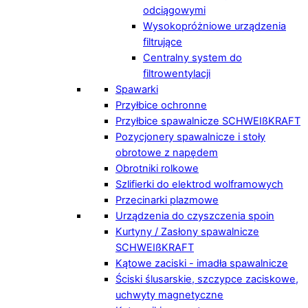
odciągowymi
Wysokopróżniowe urządzenia
filtrujące
Centralny system do
filtrowentylacji
Spawarki
Przyłbice ochronne
Przyłbice spawalnicze SCHWEIßKRAFT
Pozycjonery spawalnicze i stoły
obrotowe z napędem
Obrotniki rolkowe
Szlifierki do elektrod wolframowych
Przecinarki plazmowe
Urządzenia do czyszczenia spoin
Kurtyny / Zasłony spawalnicze
SCHWEIßKRAFT
Kątowe zaciski - imadła spawalnicze
Ściski ślusarskie, szczypce zaciskowe,
uchwyty magnetyczne