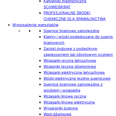
Kątowniki magnetyczne
SCHWEIßKRAF
PROFESJONALNE ŚRODKI
CHEMICZNE DLA SPAWALNICTWA
Wyposażenie warsztatów
Suwnice bramowe samojezdne
Klamry i wózki podwieszane do suwnic
bramowych
Zaciski śrubowe z podwójnym
zawieszeniem lub obrotowym oczkiem
Wciągarki ręczne łańcuchowe
Wciągniki ręczne dźwigniowe
Wciągarki elektryczne łańcuchowe
Wózki elektryczne jezdne suwnicowe
Suwnice bramowe samojezdne z
wózkiem i wciągarką
Wciągarki linowe ręczne
Wciągarki linowe elektryczne
Wysięgniki ścienne
Wagi dźwigowe