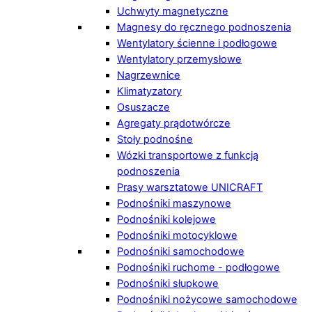
Uchwyty magnetyczne
Magnesy do ręcznego podnoszenia
Wentylatory ścienne i podłogowe
Wentylatory przemysłowe
Nagrzewnice
Klimatyzatory
Osuszacze
Agregaty prądotwórcze
Stoły podnośne
Wózki transportowe z funkcją
podnoszenia
Prasy warsztatowe UNICRAFT
Podnośniki maszynowe
Podnośniki kolejowe
Podnośniki motocyklowe
Podnośniki samochodowe
Podnośniki ruchome - podłogowe
Podnośniki słupkowe
Podnośniki nożycowe samochodowe