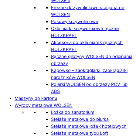
WOLSEN
Frezarki krzywoliniowe stacjonarne
WOLSEN
Posuwy krzywoliniowe
Okleiniarki krzywoliniowe ręczne
HOLZKRAFT
Akcesoria do okleiniarek ręcznych
HOLZKRAFT
Ręczne gilotyny WOLSEN do odcinania
obrzeży
Kapówko - zaokrąglarki, zaokrąglarki
narożników WOLSEN
Polerki WOLSEN od obrzeży PCV lub
ABS
Maszyny do kartonu
Wyroby metalowe WOLSEN
Łóżka do sanatorium
Stelaże metalowe do biurka
Stelaże metalowe łóżek hotelowych
Stelaże metalowe typu Loft