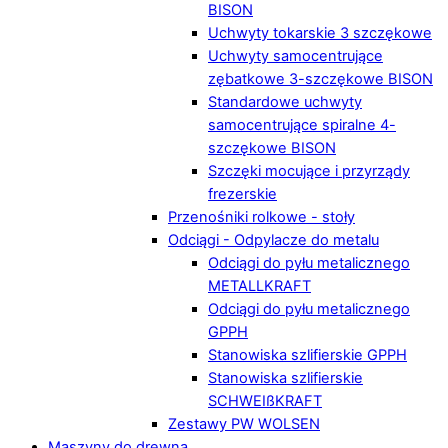
BISON
Uchwyty tokarskie 3 szczękowe
Uchwyty samocentrujące
zębatkowe 3-szczękowe BISON
Standardowe uchwyty
samocentrujące spiralne 4-
szczękowe BISON
Szczęki mocujące i przyrządy
frezerskie
Przenośniki rolkowe - stoły
Odciągi - Odpylacze do metalu
Odciągi do pyłu metalicznego
METALLKRAFT
Odciągi do pyłu metalicznego
GPPH
Stanowiska szlifierskie GPPH
Stanowiska szlifierskie
SCHWEIßKRAFT
Zestawy PW WOLSEN
Maszyny do drewna