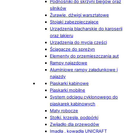
Podnośniki do skrzyni biegów oraz
silników
Żurawie, dźwigi warsztatowe
Stojaki zabezpieczające
Urządzenia blacharskie do karoserii
oraz lakieru
Urządzenia do mycia części
Ściągacze do sprężyn
Elementy do przemieszczania aut
Rampy najazdowe
Aluminiowe rampy załadunkowe i
najazdy
Piaskarki kabinowe
Piaskarki mobilne
System odciągu cyklonowego do
piaskarek kabinowych
Maty robocze
Stołki, krzesła, podpórki
Zwijadło dla przewodów
Imadła , kowadła UNICRAFT