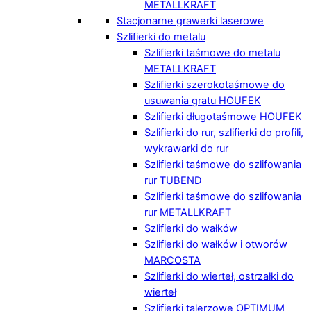
METALLKRAFT
Stacjonarne grawerki laserowe
Szlifierki do metalu
Szlifierki taśmowe do metalu
METALLKRAFT
Szlifierki szerokotaśmowe do
usuwania gratu HOUFEK
Szlifierki długotaśmowe HOUFEK
Szlifierki do rur, szlifierki do profili,
wykrawarki do rur
Szlifierki taśmowe do szlifowania
rur TUBEND
Szlifierki taśmowe do szlifowania
rur METALLKRAFT
Szlifierki do wałków
Szlifierki do wałków i otworów
MARCOSTA
Szlifierki do wierteł, ostrzałki do
wierteł
Szlifierki talerzowe OPTIMUM