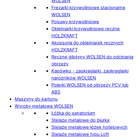
WOLSEN
Frezarki krzywoliniowe stacjonarne
WOLSEN
Posuwy krzywoliniowe
Okleiniarki krzywoliniowe ręczne
HOLZKRAFT
Akcesoria do okleiniarek ręcznych
HOLZKRAFT
Ręczne gilotyny WOLSEN do odcinania
obrzeży
Kapówko - zaokrąglarki, zaokrąglarki
narożników WOLSEN
Polerki WOLSEN od obrzeży PCV lub
ABS
Maszyny do kartonu
Wyroby metalowe WOLSEN
Łóżka do sanatorium
Stelaże metalowe do biurka
Stelaże metalowe łóżek hotelowych
Stelaże metalowe typu Loft