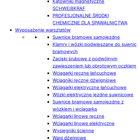
Kątowniki magnetyczne
SCHWEIßKRAF
PROFESJONALNE ŚRODKI
CHEMICZNE DLA SPAWALNICTWA
Wyposażenie warsztatów
Suwnice bramowe samojezdne
Klamry i wózki podwieszane do suwnic
bramowych
Zaciski śrubowe z podwójnym
zawieszeniem lub obrotowym oczkiem
Wciągarki ręczne łańcuchowe
Wciągniki ręczne dźwigniowe
Wciągarki elektryczne łańcuchowe
Wózki elektryczne jezdne suwnicowe
Suwnice bramowe samojezdne z
wózkiem i wciągarką
Wciągarki linowe ręczne
Wciągarki linowe elektryczne
Wysięgniki ścienne
Wagi dźwigowe