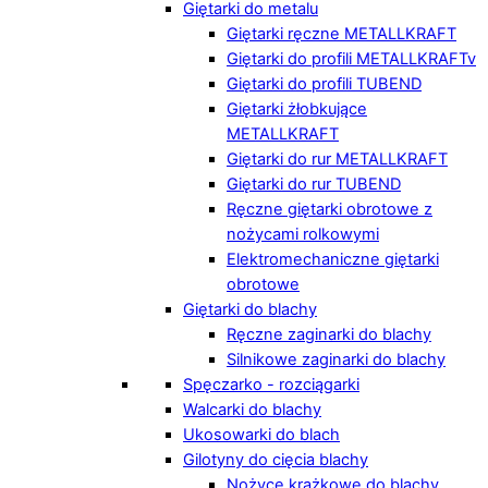
Giętarki do metalu
Giętarki ręczne METALLKRAFT
Giętarki do profili METALLKRAFTv
Giętarki do profili TUBEND
Giętarki żłobkujące
METALLKRAFT
Giętarki do rur METALLKRAFT
Giętarki do rur TUBEND
Ręczne giętarki obrotowe z
nożycami rolkowymi
Elektromechaniczne giętarki
obrotowe
Giętarki do blachy
Ręczne zaginarki do blachy
Silnikowe zaginarki do blachy
Spęczarko - rozciągarki
Walcarki do blachy
Ukosowarki do blach
Gilotyny do cięcia blachy
Nożyce krążkowe do blachy