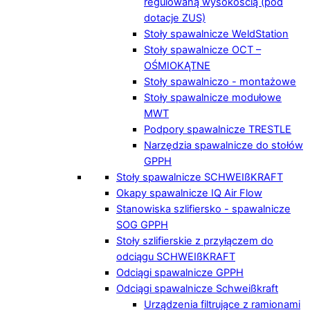
regulowaną wysokością (pod
dotacje ZUS)
Stoły spawalnicze WeldStation
Stoły spawalnicze OCT –
OŚMIOKĄTNE
Stoły spawalniczo - montażowe
Stoły spawalnicze modułowe
MWT
Podpory spawalnicze TRESTLE
Narzędzia spawalnicze do stołów
GPPH
Stoły spawalnicze SCHWEIßKRAFT
Okapy spawalnicze IQ Air Flow
Stanowiska szlifiersko - spawalnicze
SOG GPPH
Stoły szlifierskie z przyłączem do
odciągu SCHWEIßKRAFT
Odciągi spawalnicze GPPH
Odciągi spawalnicze Schweißkraft
Urządzenia filtrujące z ramionami