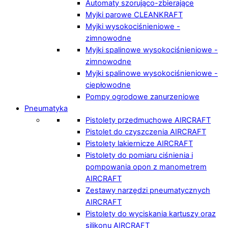
Automaty szorująco-zbierające
Myjki parowe CLEANKRAFT
Myjki wysokociśnieniowe -
zimnowodne
Myjki spalinowe wysokociśnieniowe -
zimnowodne
Myjki spalinowe wysokociśnieniowe -
ciepłowodne
Pompy ogrodowe zanurzeniowe
Pneumatyka
Pistolety przedmuchowe AIRCRAFT
Pistolet do czyszczenia AIRCRAFT
Pistolety lakiernicze AIRCRAFT
Pistolety do pomiaru ciśnienia i
pompowania opon z manometrem
AIRCRAFT
Zestawy narzędzi pneumatycznych
AIRCRAFT
Pistolety do wyciskania kartuszy oraz
silikonu AIRCRAFT