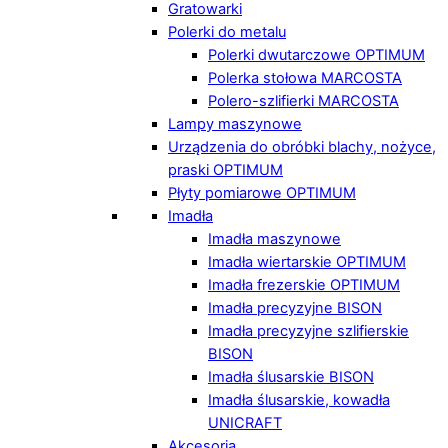
Gratowarki
Polerki do metalu
Polerki dwutarczowe OPTIMUM
Polerka stołowa MARCOSTA
Polero-szlifierki MARCOSTA
Lampy maszynowe
Urządzenia do obróbki blachy, nożyce,
praski OPTIMUM
Płyty pomiarowe OPTIMUM
Imadła
Imadła maszynowe
Imadła wiertarskie OPTIMUM
Imadła frezerskie OPTIMUM
Imadła precyzyjne BISON
Imadła precyzyjne szlifierskie
BISON
Imadła ślusarskie BISON
Imadła ślusarskie, kowadła
UNICRAFT
Akcesoria