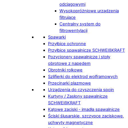
odciągowymi
Wysokopróżniowe urządzenia
filtrujące
Centralny system do
filtrowentylacji
Spawarki
Przyłbice ochronne
Przyłbice spawalnicze SCHWEIßKRAFT
Pozycjonery spawalnicze i stoły
obrotowe z napędem
Obrotniki rolkowe
Szlifierki do elektrod wolframowych
Przecinarki plazmowe
Urządzenia do czyszczenia spoin
Kurtyny / Zasłony spawalnicze
SCHWEIßKRAFT
Kątowe zaciski - imadła spawalnicze
Ściski ślusarskie, szczypce zaciskowe,
uchwyty magnetyczne