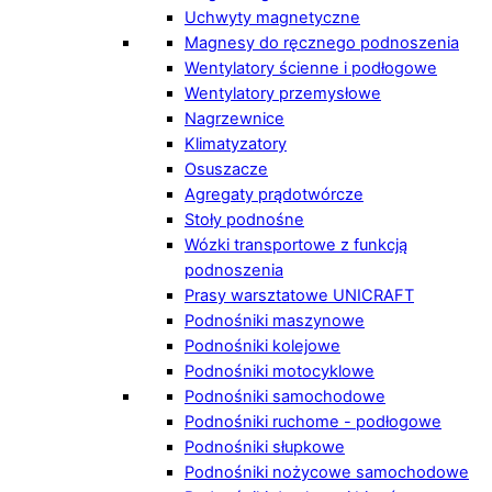
Uchwyty magnetyczne
Magnesy do ręcznego podnoszenia
Wentylatory ścienne i podłogowe
Wentylatory przemysłowe
Nagrzewnice
Klimatyzatory
Osuszacze
Agregaty prądotwórcze
Stoły podnośne
Wózki transportowe z funkcją
podnoszenia
Prasy warsztatowe UNICRAFT
Podnośniki maszynowe
Podnośniki kolejowe
Podnośniki motocyklowe
Podnośniki samochodowe
Podnośniki ruchome - podłogowe
Podnośniki słupkowe
Podnośniki nożycowe samochodowe