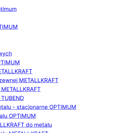
ptimum
u
PTIMUM
owych
OPTIMUM
METALLKRAFT
erdzewnej METALLKRAFT
um METALLKRAFT
um TUBEND
etalu - stacjonarne OPTIMUM
etalu OPTIMUM
ALLKRAFT do metalu