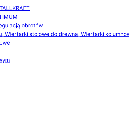
ETALLKRAFT
PTIMUM
regulacją obrotów
u, Wiertarki stołowe do drewna, Wiertarki kolumno
łowe
owym