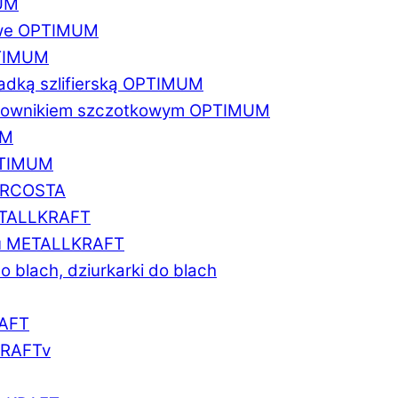
MUM
zowe OPTIMUM
PTIMUM
asadką szlifierską OPTIMUM
gratownikiem szczotkowym OPTIMUM
UM
OPTIMUM
MARCOSTA
METALLKRAFT
atu METALLKRAFT
o blach, dziurkarki do blach
RAFT
LKRAFTv