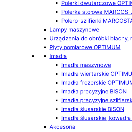
Polerki dwutarczowe OPT
Polerka stołowa MARCOST
Polero-szlifierki MARCOST
Lampy maszynowe
Urządzenia do obróbki blachy,
Płyty pomiarowe OPTIMUM
Imadła
Imadła maszynowe
Imadła wiertarskie OPTIM
Imadła frezerskie OPTIMU
Imadła precyzyjne BISON
Imadła precyzyjne szlifiers
Imadła ślusarskie BISON
Imadła ślusarskie, kowadł
Akcesoria