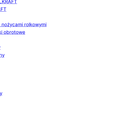
LLKRAFT
AFT
z nożycami rolkowymi
ki obrotowe
y
chy
y