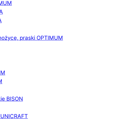
IMUM
A
A
 nożyce, praski OPTIMUM
UM
M
kie BISON
a UNICRAFT