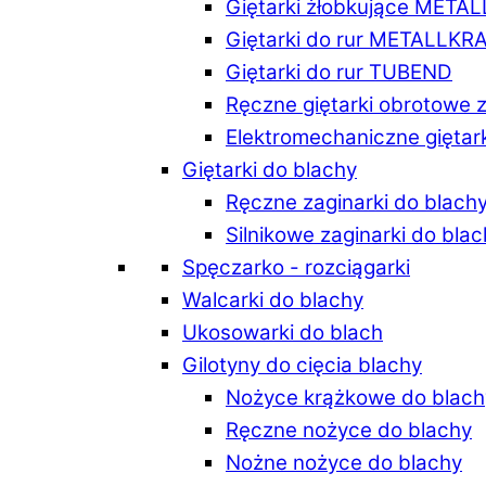
Giętarki żłobkujące META
Giętarki do rur METALLKR
Giętarki do rur TUBEND
Ręczne giętarki obrotowe 
Elektromechaniczne giętar
Giętarki do blachy
Ręczne zaginarki do blach
Silnikowe zaginarki do bla
Spęczarko - rozciągarki
Walcarki do blachy
Ukosowarki do blach
Gilotyny do cięcia blachy
Nożyce krążkowe do blach
Ręczne nożyce do blachy
Nożne nożyce do blachy