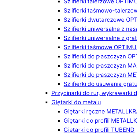
Szlifierki talerzowe OPTI
Szlifierki taśmowo-taler
Szlifierki dwutarczowe O
Szlifierki uniwersalne z n
Szlifierki uniwersalne z 
Szlifierki taśmowe OPTIM
Szlifierki do płaszczyzn 
Szlifierki do płaszczyzn 
Szlifierki do płaszczyzn 
Szlifierki do usuwania gr
Przycinarki do rur, wykrawarki d
Giętarki do metalu
Giętarki ręczne METALLK
Giętarki do profili METAL
Giętarki do profili TUBEND