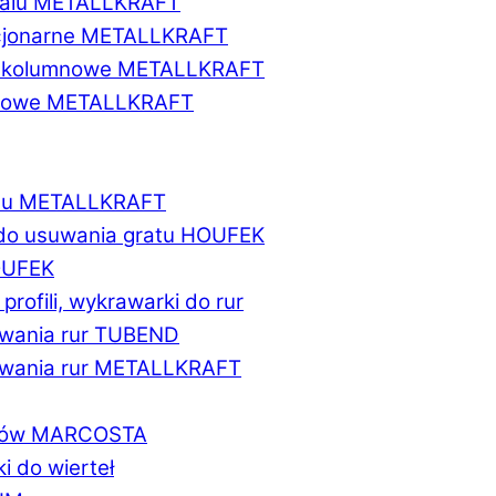
etalu METALLKRAFT
acjonarne METALLKRAFT
wukolumnowe METALLKRAFT
ionowe METALLKRAFT
talu METALLKRAFT
 do usuwania gratu HOUFEK
HOUFEK
do profili, wykrawarki do rur
fowania rur TUBEND
ifowania rur METALLKRAFT
worów MARCOSTA
ki do wierteł