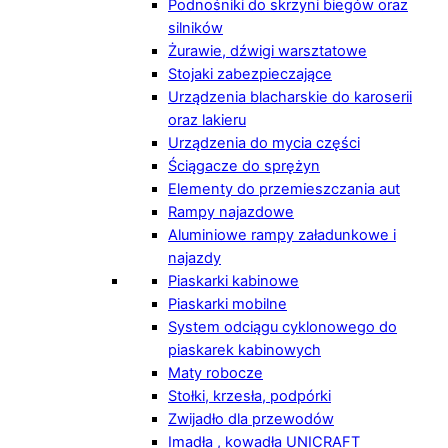
Podnośniki do skrzyni biegów oraz
silników
Żurawie, dźwigi warsztatowe
Stojaki zabezpieczające
Urządzenia blacharskie do karoserii
oraz lakieru
Urządzenia do mycia części
Ściągacze do sprężyn
Elementy do przemieszczania aut
Rampy najazdowe
Aluminiowe rampy załadunkowe i
najazdy
Piaskarki kabinowe
Piaskarki mobilne
System odciągu cyklonowego do
piaskarek kabinowych
Maty robocze
Stołki, krzesła, podpórki
Zwijadło dla przewodów
Imadła , kowadła UNICRAFT