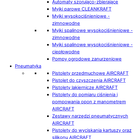
Automaty szorująco-zbierające
Myjki parowe CLEANKRAFT
Myjki wysokociśnieniowe -
zimnowodne
Myjki spalinowe wysokociśnieniowe -
zimnowodne
Myjki spalinowe wysokociśnieniowe -
ciepłowodne
Pompy ogrodowe zanurzeniowe
Pneumatyka
Pistolety przedmuchowe AIRCRAFT
Pistolet do czyszczenia AIRCRAFT
Pistolety lakiernicze AIRCRAFT
Pistolety do pomiaru ciśnienia i
pompowania opon z manometrem
AIRCRAFT
Zestawy narzędzi pneumatycznych
AIRCRAFT
Pistolety do wyciskania kartuszy oraz
silikonu AIRCRAFT