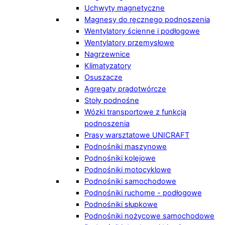
Uchwyty magnetyczne
Magnesy do ręcznego podnoszenia
Wentylatory ścienne i podłogowe
Wentylatory przemysłowe
Nagrzewnice
Klimatyzatory
Osuszacze
Agregaty prądotwórcze
Stoły podnośne
Wózki transportowe z funkcją
podnoszenia
Prasy warsztatowe UNICRAFT
Podnośniki maszynowe
Podnośniki kolejowe
Podnośniki motocyklowe
Podnośniki samochodowe
Podnośniki ruchome - podłogowe
Podnośniki słupkowe
Podnośniki nożycowe samochodowe