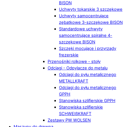
BISON
Uchwyty tokarskie 3 szczękowe
Uchwyty samocentrujące
zębatkowe 3-szczękowe BISON
Standardowe uchwyty
samocentrujące spiralne 4-
szczękowe BISON
Szczęki mocujące i przyrządy
frezerskie
Przenośniki rolkowe - stoły
Odciągi - Odpylacze do metalu
Odciągi do pyłu metalicznego
METALLKRAFT
Odciągi do pyłu metalicznego
GPPH
Stanowiska szlifierskie GPPH
Stanowiska szlifierskie
SCHWEIßKRAFT
Zestawy PW WOLSEN
Maszyny do drewna