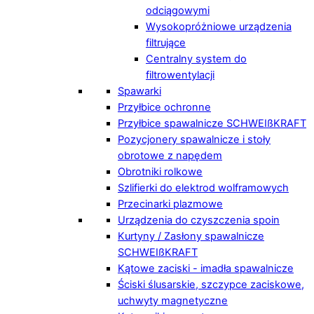
odciągowymi
Wysokopróżniowe urządzenia
filtrujące
Centralny system do
filtrowentylacji
Spawarki
Przyłbice ochronne
Przyłbice spawalnicze SCHWEIßKRAFT
Pozycjonery spawalnicze i stoły
obrotowe z napędem
Obrotniki rolkowe
Szlifierki do elektrod wolframowych
Przecinarki plazmowe
Urządzenia do czyszczenia spoin
Kurtyny / Zasłony spawalnicze
SCHWEIßKRAFT
Kątowe zaciski - imadła spawalnicze
Ściski ślusarskie, szczypce zaciskowe,
uchwyty magnetyczne