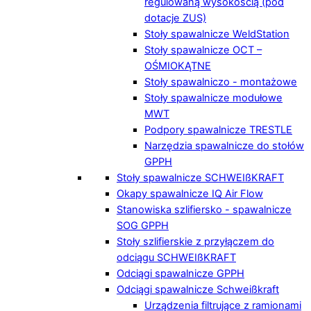
regulowaną wysokością (pod
dotacje ZUS)
Stoły spawalnicze WeldStation
Stoły spawalnicze OCT –
OŚMIOKĄTNE
Stoły spawalniczo - montażowe
Stoły spawalnicze modułowe
MWT
Podpory spawalnicze TRESTLE
Narzędzia spawalnicze do stołów
GPPH
Stoły spawalnicze SCHWEIßKRAFT
Okapy spawalnicze IQ Air Flow
Stanowiska szlifiersko - spawalnicze
SOG GPPH
Stoły szlifierskie z przyłączem do
odciągu SCHWEIßKRAFT
Odciągi spawalnicze GPPH
Odciągi spawalnicze Schweißkraft
Urządzenia filtrujące z ramionami