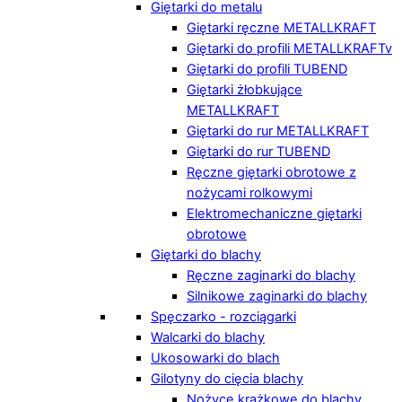
Giętarki do metalu
Giętarki ręczne METALLKRAFT
Giętarki do profili METALLKRAFTv
Giętarki do profili TUBEND
Giętarki żłobkujące
METALLKRAFT
Giętarki do rur METALLKRAFT
Giętarki do rur TUBEND
Ręczne giętarki obrotowe z
nożycami rolkowymi
Elektromechaniczne giętarki
obrotowe
Giętarki do blachy
Ręczne zaginarki do blachy
Silnikowe zaginarki do blachy
Spęczarko - rozciągarki
Walcarki do blachy
Ukosowarki do blach
Gilotyny do cięcia blachy
Nożyce krążkowe do blachy