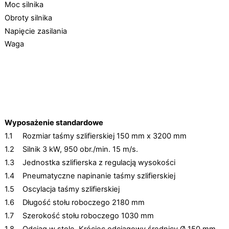
Moc silnika
Obroty silnika
Napięcie zasilania
Waga
Wyposażenie standardowe
1.1
Rozmiar taśmy szlifierskiej 150 mm x 3200 mm
1.2
Silnik 3 kW, 950 obr./min. 15 m/s.
1.3
Jednostka szlifierska z regulacją wysokości
1.4
Pneumatyczne napinanie taśmy szlifierskiej
1.5
Oscylacja taśmy szlifierskiej
1.6
Długość stołu roboczego 2180 mm
1.7
Szerokość stołu roboczego 1030 mm
1.8
Odciąg w stole, Króciec odciągowy średnicy Ø 150 mm