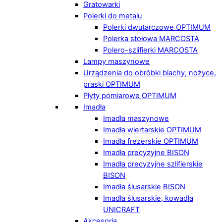
Gratowarki
Polerki do metalu
Polerki dwutarczowe OPTIMUM
Polerka stołowa MARCOSTA
Polero-szlifierki MARCOSTA
Lampy maszynowe
Urządzenia do obróbki blachy, nożyce,
praski OPTIMUM
Płyty pomiarowe OPTIMUM
Imadła
Imadła maszynowe
Imadła wiertarskie OPTIMUM
Imadła frezerskie OPTIMUM
Imadła precyzyjne BISON
Imadła precyzyjne szlifierskie
BISON
Imadła ślusarskie BISON
Imadła ślusarskie, kowadła
UNICRAFT
Akcesoria