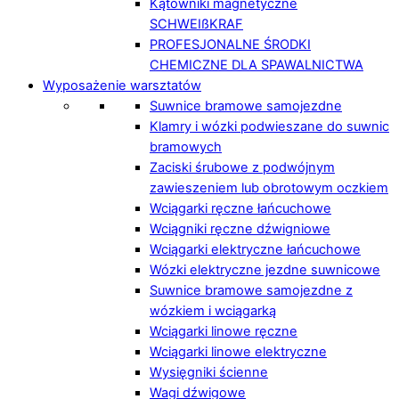
Kątowniki magnetyczne
SCHWEIßKRAF
PROFESJONALNE ŚRODKI
CHEMICZNE DLA SPAWALNICTWA
Wyposażenie warsztatów
Suwnice bramowe samojezdne
Klamry i wózki podwieszane do suwnic
bramowych
Zaciski śrubowe z podwójnym
zawieszeniem lub obrotowym oczkiem
Wciągarki ręczne łańcuchowe
Wciągniki ręczne dźwigniowe
Wciągarki elektryczne łańcuchowe
Wózki elektryczne jezdne suwnicowe
Suwnice bramowe samojezdne z
wózkiem i wciągarką
Wciągarki linowe ręczne
Wciągarki linowe elektryczne
Wysięgniki ścienne
Wagi dźwigowe