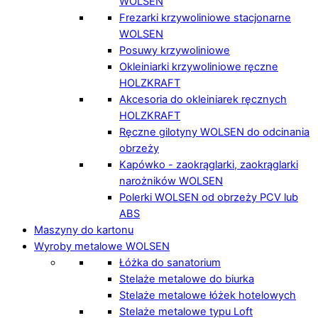
WOLSEN
Frezarki krzywoliniowe stacjonarne
WOLSEN
Posuwy krzywoliniowe
Okleiniarki krzywoliniowe ręczne
HOLZKRAFT
Akcesoria do okleiniarek ręcznych
HOLZKRAFT
Ręczne gilotyny WOLSEN do odcinania
obrzeży
Kapówko - zaokrąglarki, zaokrąglarki
narożników WOLSEN
Polerki WOLSEN od obrzeży PCV lub
ABS
Maszyny do kartonu
Wyroby metalowe WOLSEN
Łóżka do sanatorium
Stelaże metalowe do biurka
Stelaże metalowe łóżek hotelowych
Stelaże metalowe typu Loft