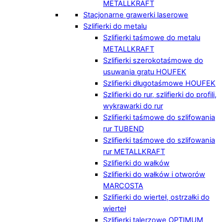
METALLKRAFT
Stacjonarne grawerki laserowe
Szlifierki do metalu
Szlifierki taśmowe do metalu
METALLKRAFT
Szlifierki szerokotaśmowe do
usuwania gratu HOUFEK
Szlifierki długotaśmowe HOUFEK
Szlifierki do rur, szlifierki do profili,
wykrawarki do rur
Szlifierki taśmowe do szlifowania
rur TUBEND
Szlifierki taśmowe do szlifowania
rur METALLKRAFT
Szlifierki do wałków
Szlifierki do wałków i otworów
MARCOSTA
Szlifierki do wierteł, ostrzałki do
wierteł
Szlifierki talerzowe OPTIMUM