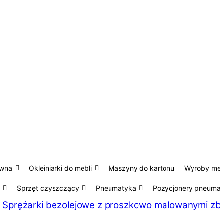
ewna
Okleiniarki do mebli
Maszyny do kartonu
Wyroby m
Sprzęt czyszczący
Pneumatyka
Pozycjonery pneum
/
Sprężarki bezolejowe z proszkowo malowanymi zb