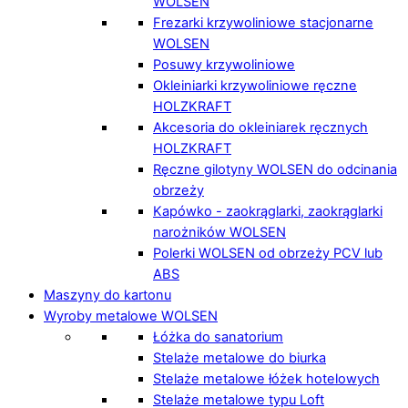
WOLSEN
Frezarki krzywoliniowe stacjonarne
WOLSEN
Posuwy krzywoliniowe
Okleiniarki krzywoliniowe ręczne
HOLZKRAFT
Akcesoria do okleiniarek ręcznych
HOLZKRAFT
Ręczne gilotyny WOLSEN do odcinania
obrzeży
Kapówko - zaokrąglarki, zaokrąglarki
narożników WOLSEN
Polerki WOLSEN od obrzeży PCV lub
ABS
Maszyny do kartonu
Wyroby metalowe WOLSEN
Łóżka do sanatorium
Stelaże metalowe do biurka
Stelaże metalowe łóżek hotelowych
Stelaże metalowe typu Loft