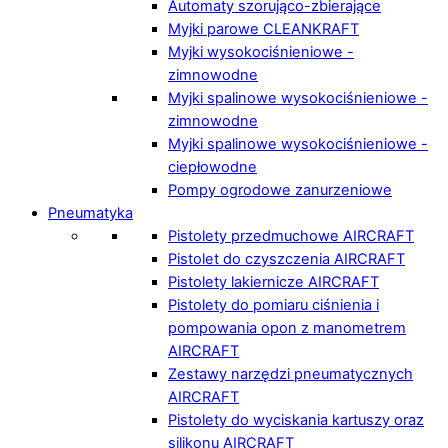
Automaty szorująco-zbierające
Myjki parowe CLEANKRAFT
Myjki wysokociśnieniowe -
zimnowodne
Myjki spalinowe wysokociśnieniowe -
zimnowodne
Myjki spalinowe wysokociśnieniowe -
ciepłowodne
Pompy ogrodowe zanurzeniowe
Pneumatyka
Pistolety przedmuchowe AIRCRAFT
Pistolet do czyszczenia AIRCRAFT
Pistolety lakiernicze AIRCRAFT
Pistolety do pomiaru ciśnienia i
pompowania opon z manometrem
AIRCRAFT
Zestawy narzędzi pneumatycznych
AIRCRAFT
Pistolety do wyciskania kartuszy oraz
silikonu AIRCRAFT