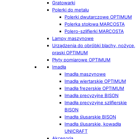
Gratowarki
Polerki do metalu
Polerki dwutarczowe OPTIMUM
Polerka stołowa MARCOSTA
Polero-szlifierki MARCOSTA
Lampy maszynowe
Urządzenia do obróbki blachy, nożyce,
praski OPTIMUM
Płyty pomiarowe OPTIMUM
Imadła
Imadła maszynowe
Imadła wiertarskie OPTIMUM
Imadła frezerskie OPTIMUM
Imadła precyzyjne BISON
Imadła precyzyjne szlifierskie
BISON
Imadła ślusarskie BISON
Imadła ślusarskie, kowadła
UNICRAFT
Akcesoria