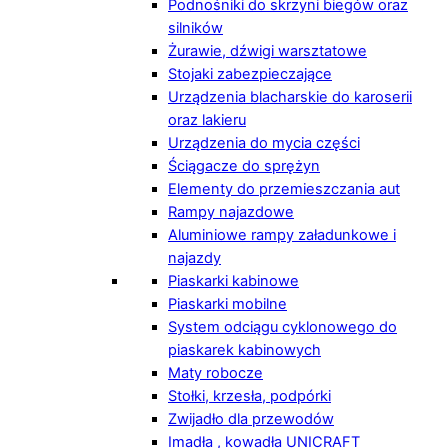
Podnośniki do skrzyni biegów oraz
silników
Żurawie, dźwigi warsztatowe
Stojaki zabezpieczające
Urządzenia blacharskie do karoserii
oraz lakieru
Urządzenia do mycia części
Ściągacze do sprężyn
Elementy do przemieszczania aut
Rampy najazdowe
Aluminiowe rampy załadunkowe i
najazdy
Piaskarki kabinowe
Piaskarki mobilne
System odciągu cyklonowego do
piaskarek kabinowych
Maty robocze
Stołki, krzesła, podpórki
Zwijadło dla przewodów
Imadła , kowadła UNICRAFT