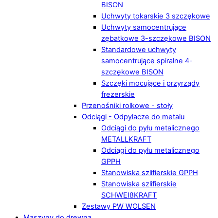
BISON
Uchwyty tokarskie 3 szczękowe
Uchwyty samocentrujące
zębatkowe 3-szczękowe BISON
Standardowe uchwyty
samocentrujące spiralne 4-
szczękowe BISON
Szczęki mocujące i przyrządy
frezerskie
Przenośniki rolkowe - stoły
Odciągi - Odpylacze do metalu
Odciągi do pyłu metalicznego
METALLKRAFT
Odciągi do pyłu metalicznego
GPPH
Stanowiska szlifierskie GPPH
Stanowiska szlifierskie
SCHWEIßKRAFT
Zestawy PW WOLSEN
Maszyny do drewna