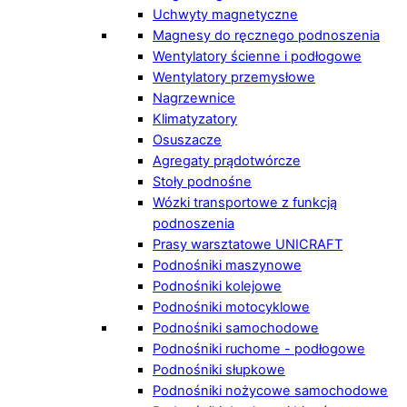
Uchwyty magnetyczne
Magnesy do ręcznego podnoszenia
Wentylatory ścienne i podłogowe
Wentylatory przemysłowe
Nagrzewnice
Klimatyzatory
Osuszacze
Agregaty prądotwórcze
Stoły podnośne
Wózki transportowe z funkcją
podnoszenia
Prasy warsztatowe UNICRAFT
Podnośniki maszynowe
Podnośniki kolejowe
Podnośniki motocyklowe
Podnośniki samochodowe
Podnośniki ruchome - podłogowe
Podnośniki słupkowe
Podnośniki nożycowe samochodowe