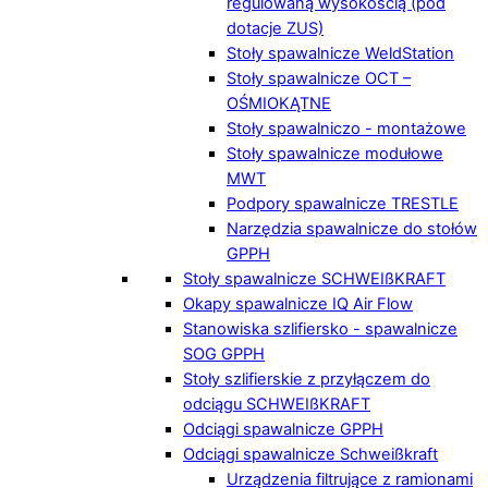
regulowaną wysokością (pod
dotacje ZUS)
Stoły spawalnicze WeldStation
Stoły spawalnicze OCT –
OŚMIOKĄTNE
Stoły spawalniczo - montażowe
Stoły spawalnicze modułowe
MWT
Podpory spawalnicze TRESTLE
Narzędzia spawalnicze do stołów
GPPH
Stoły spawalnicze SCHWEIßKRAFT
Okapy spawalnicze IQ Air Flow
Stanowiska szlifiersko - spawalnicze
SOG GPPH
Stoły szlifierskie z przyłączem do
odciągu SCHWEIßKRAFT
Odciągi spawalnicze GPPH
Odciągi spawalnicze Schweißkraft
Urządzenia filtrujące z ramionami