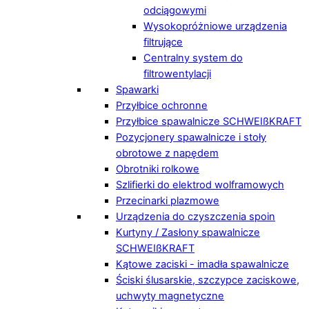
odciągowymi
Wysokopróżniowe urządzenia
filtrujące
Centralny system do
filtrowentylacji
Spawarki
Przyłbice ochronne
Przyłbice spawalnicze SCHWEIßKRAFT
Pozycjonery spawalnicze i stoły
obrotowe z napędem
Obrotniki rolkowe
Szlifierki do elektrod wolframowych
Przecinarki plazmowe
Urządzenia do czyszczenia spoin
Kurtyny / Zasłony spawalnicze
SCHWEIßKRAFT
Kątowe zaciski - imadła spawalnicze
Ściski ślusarskie, szczypce zaciskowe,
uchwyty magnetyczne