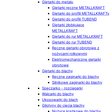
Giętarki do metalu
Giętarki ręczne METALLKRAFT
Giętarki do profili METALLKRAFTv
Giętarki do profili TUBEND
Giętarki żłobkujące
METALLKRAFT
Giętarki do rur METALLKRAFT
Giętarki do rur TUBEND
Ręczne giętarki obrotowe z
nożycami rolkowymi
Elektromechaniczne giętarki
obrotowe
Giętarki do blachy
Ręczne zaginarki do blachy
Silnikowe zaginarki do blachy
Spęczarko - rozciągarki
Walcarki do blachy
Ukosowarki do blach
Gilotyny do cięcia blachy
Nożyce krążkowe do blachy