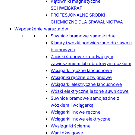
Kątowniki magnetyczne
SCHWEIßKRAF
PROFESJONALNE ŚRODKI
CHEMICZNE DLA SPAWALNICTWA
Wyposażenie warsztatów
Suwnice bramowe samojezdne
Klamry i wózki podwieszane do suwnic
bramowych
Zaciski śrubowe z podwójnym
zawieszeniem lub obrotowym oczkiem
Wciągarki ręczne łańcuchowe
Wciągniki ręczne dźwigniowe
Wciągarki elektryczne łańcuchowe
Wózki elektryczne jezdne suwnicowe
Suwnice bramowe samojezdne z
wózkiem i wciągarką
Wciągarki linowe ręczne
Wciągarki linowe elektryczne
Wysięgniki ścienne
Wagi dźwigowe