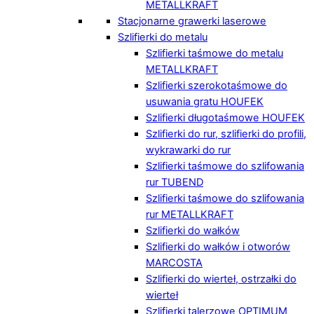
METALLKRAFT
Stacjonarne grawerki laserowe
Szlifierki do metalu
Szlifierki taśmowe do metalu
METALLKRAFT
Szlifierki szerokotaśmowe do
usuwania gratu HOUFEK
Szlifierki długotaśmowe HOUFEK
Szlifierki do rur, szlifierki do profili,
wykrawarki do rur
Szlifierki taśmowe do szlifowania
rur TUBEND
Szlifierki taśmowe do szlifowania
rur METALLKRAFT
Szlifierki do wałków
Szlifierki do wałków i otworów
MARCOSTA
Szlifierki do wierteł, ostrzałki do
wierteł
Szlifierki talerzowe OPTIMUM