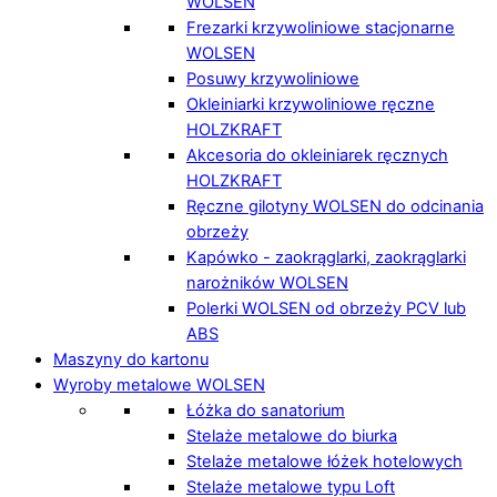
WOLSEN
Frezarki krzywoliniowe stacjonarne
WOLSEN
Posuwy krzywoliniowe
Okleiniarki krzywoliniowe ręczne
HOLZKRAFT
Akcesoria do okleiniarek ręcznych
HOLZKRAFT
Ręczne gilotyny WOLSEN do odcinania
obrzeży
Kapówko - zaokrąglarki, zaokrąglarki
narożników WOLSEN
Polerki WOLSEN od obrzeży PCV lub
ABS
Maszyny do kartonu
Wyroby metalowe WOLSEN
Łóżka do sanatorium
Stelaże metalowe do biurka
Stelaże metalowe łóżek hotelowych
Stelaże metalowe typu Loft