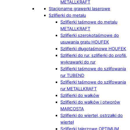
METALLKRAFT
Stacjonarne grawerki laserowe
Szlifierki do metalu
Szlifierki taśmowe do metalu
METALLKRAFT
Szlifierki szerokotaśmowe do
usuwania gratu HOUFEK
Szlifierki długotaśmowe HOUFEK
Szlifierki do rur, szlifierki do profili,
wykrawarki do rur
Szlifierki taśmowe do szlifowania
rur TUBEND
Szlifierki taśmowe do szlifowania
rur METALLKRAFT
Szlifierki do wałków
Szlifierki do wałków i otworów
MARCOSTA
Szlifierki do wierteł, ostrzałki do
wierteł
Szlifierki talerzowe OPTIMUM