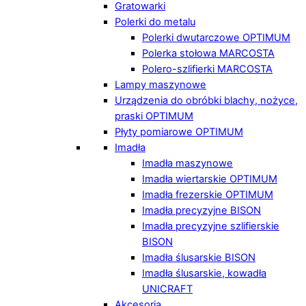
Gratowarki
Polerki do metalu
Polerki dwutarczowe OPTIMUM
Polerka stołowa MARCOSTA
Polero-szlifierki MARCOSTA
Lampy maszynowe
Urządzenia do obróbki blachy, nożyce,
praski OPTIMUM
Płyty pomiarowe OPTIMUM
Imadła
Imadła maszynowe
Imadła wiertarskie OPTIMUM
Imadła frezerskie OPTIMUM
Imadła precyzyjne BISON
Imadła precyzyjne szlifierskie
BISON
Imadła ślusarskie BISON
Imadła ślusarskie, kowadła
UNICRAFT
Akcesoria