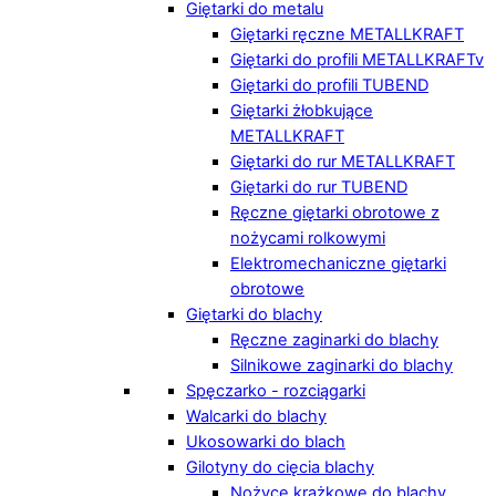
Giętarki do metalu
Giętarki ręczne METALLKRAFT
Giętarki do profili METALLKRAFTv
Giętarki do profili TUBEND
Giętarki żłobkujące
METALLKRAFT
Giętarki do rur METALLKRAFT
Giętarki do rur TUBEND
Ręczne giętarki obrotowe z
nożycami rolkowymi
Elektromechaniczne giętarki
obrotowe
Giętarki do blachy
Ręczne zaginarki do blachy
Silnikowe zaginarki do blachy
Spęczarko - rozciągarki
Walcarki do blachy
Ukosowarki do blach
Gilotyny do cięcia blachy
Nożyce krążkowe do blachy