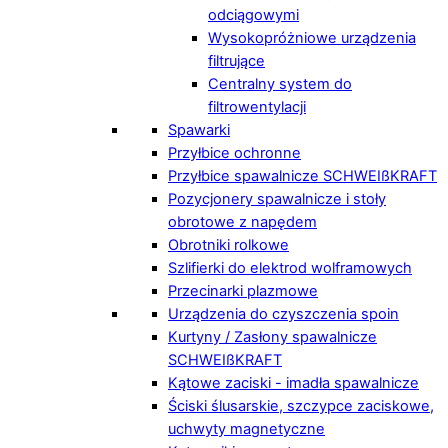
odciągowymi
Wysokopróżniowe urządzenia
filtrujące
Centralny system do
filtrowentylacji
Spawarki
Przyłbice ochronne
Przyłbice spawalnicze SCHWEIßKRAFT
Pozycjonery spawalnicze i stoły
obrotowe z napędem
Obrotniki rolkowe
Szlifierki do elektrod wolframowych
Przecinarki plazmowe
Urządzenia do czyszczenia spoin
Kurtyny / Zasłony spawalnicze
SCHWEIßKRAFT
Kątowe zaciski - imadła spawalnicze
Ściski ślusarskie, szczypce zaciskowe,
uchwyty magnetyczne