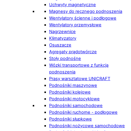
Uchwyty magnetyczne
Magnesy do ręcznego podnoszenia
Wentylatory ścienne i podłogowe
Wentylatory przemysłowe
Nagrzewnice
Klimatyzatory
Osuszacze
Agregaty prądotwórcze
Stoły podnośne
Wózki transportowe z funkcją
podnoszenia
Prasy warsztatowe UNICRAFT
Podnośniki maszynowe
Podnośniki kolejowe
Podnośniki motocyklowe
Podnośniki samochodowe
Podnośniki ruchome - podłogowe
Podnośniki słupkowe
Podnośniki nożycowe samochodowe