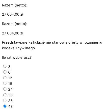
Razem (netto):
27 004,00
zł
Razem (netto):
27 004,00
zł
Przedstawione kalkulacje nie stanowią oferty w rozumieniu
kodeksu cywilnego.
Ile rat wybierasz?
3
6
12
18
24
30
36
48