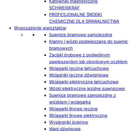
Kątowniki magnetyczne
SCHWEIßKRAF
PROFESJONALNE ŚRODKI
CHEMICZNE DLA SPAWALNICTWA
Wyposażenie warsztatów
Suwnice bramowe samojezdne
Klamry i wózki podwieszane do suwnic
bramowych
Zaciski śrubowe z podwójnym
zawieszeniem lub obrotowym oczkiem
Wciągarki ręczne łańcuchowe
Wciągniki ręczne dźwigniowe
Wciągarki elektryczne łańcuchowe
Wózki elektryczne jezdne suwnicowe
Suwnice bramowe samojezdne z
wózkiem i wciągarką
Wciągarki linowe ręczne
Wciągarki linowe elektryczne
Wysięgniki ścienne
Wagi dźwigowe