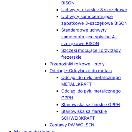
BISON
Uchwyty tokarskie 3 szczękowe
Uchwyty samocentrujące
zębatkowe 3-szczękowe BISON
Standardowe uchwyty
samocentrujące spiralne 4-
szczękowe BISON
Szczęki mocujące i przyrządy
frezerskie
Przenośniki rolkowe - stoły
Odciągi - Odpylacze do metalu
Odciągi do pyłu metalicznego
METALLKRAFT
Odciągi do pyłu metalicznego
GPPH
Stanowiska szlifierskie GPPH
Stanowiska szlifierskie
SCHWEIßKRAFT
Zestawy PW WOLSEN
Maszyny do drewna