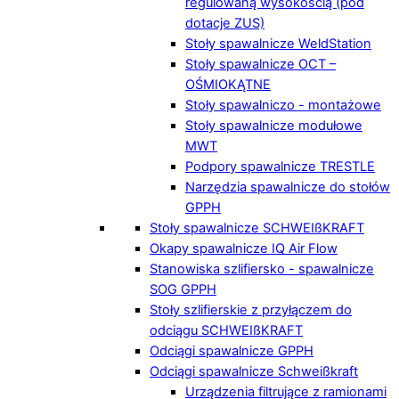
regulowaną wysokością (pod
dotacje ZUS)
Stoły spawalnicze WeldStation
Stoły spawalnicze OCT –
OŚMIOKĄTNE
Stoły spawalniczo - montażowe
Stoły spawalnicze modułowe
MWT
Podpory spawalnicze TRESTLE
Narzędzia spawalnicze do stołów
GPPH
Stoły spawalnicze SCHWEIßKRAFT
Okapy spawalnicze IQ Air Flow
Stanowiska szlifiersko - spawalnicze
SOG GPPH
Stoły szlifierskie z przyłączem do
odciągu SCHWEIßKRAFT
Odciągi spawalnicze GPPH
Odciągi spawalnicze Schweißkraft
Urządzenia filtrujące z ramionami