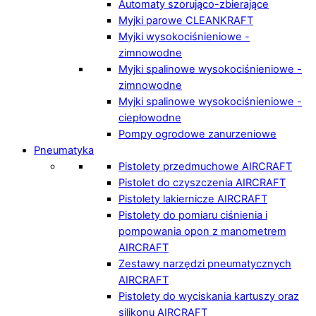
Automaty szorująco-zbierające
Myjki parowe CLEANKRAFT
Myjki wysokociśnieniowe -
zimnowodne
Myjki spalinowe wysokociśnieniowe -
zimnowodne
Myjki spalinowe wysokociśnieniowe -
ciepłowodne
Pompy ogrodowe zanurzeniowe
Pneumatyka
Pistolety przedmuchowe AIRCRAFT
Pistolet do czyszczenia AIRCRAFT
Pistolety lakiernicze AIRCRAFT
Pistolety do pomiaru ciśnienia i
pompowania opon z manometrem
AIRCRAFT
Zestawy narzędzi pneumatycznych
AIRCRAFT
Pistolety do wyciskania kartuszy oraz
silikonu AIRCRAFT