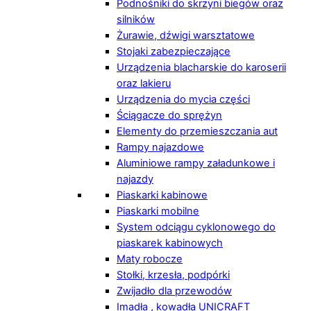
Podnośniki do skrzyni biegów oraz
silników
Żurawie, dźwigi warsztatowe
Stojaki zabezpieczające
Urządzenia blacharskie do karoserii
oraz lakieru
Urządzenia do mycia części
Ściągacze do sprężyn
Elementy do przemieszczania aut
Rampy najazdowe
Aluminiowe rampy załadunkowe i
najazdy
Piaskarki kabinowe
Piaskarki mobilne
System odciągu cyklonowego do
piaskarek kabinowych
Maty robocze
Stołki, krzesła, podpórki
Zwijadło dla przewodów
Imadła , kowadła UNICRAFT