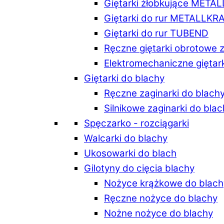
Giętarki żłobkujące META
Giętarki do rur METALLKR
Giętarki do rur TUBEND
Ręczne giętarki obrotowe 
Elektromechaniczne giętar
Giętarki do blachy
Ręczne zaginarki do blach
Silnikowe zaginarki do bla
Spęczarko - rozciągarki
Walcarki do blachy
Ukosowarki do blach
Gilotyny do cięcia blachy
Nożyce krążkowe do blach
Ręczne nożyce do blachy
Nożne nożyce do blachy