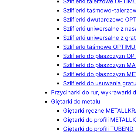
Szlifierki talerzowe OPTI
Szlifierki taśmowo-taler
Szlifierki dwutarczowe O
Szlifierki uniwersalne z n
Szlifierki uniwersalne z 
Szlifierki taśmowe OPTIM
Szlifierki do płaszczyzn 
Szlifierki do płaszczyzn 
Szlifierki do płaszczyzn 
Szlifierki do usuwania gr
Przycinarki do rur, wykrawarki d
Giętarki do metalu
Giętarki ręczne METALLK
Giętarki do profili METAL
Giętarki do profili TUBEND