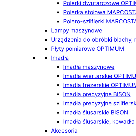
Polerki dwutarczowe OPT
Polerka stołowa MARCOST
Polero-szlifierki MARCOST
Lampy maszynowe
Urządzenia do obróbki blachy,
Płyty pomiarowe OPTIMUM
Imadła
Imadła maszynowe
Imadła wiertarskie OPTIM
Imadła frezerskie OPTIMU
Imadła precyzyjne BISON
Imadła precyzyjne szlifiers
Imadła ślusarskie BISON
Imadła ślusarskie, kowadł
Akcesoria