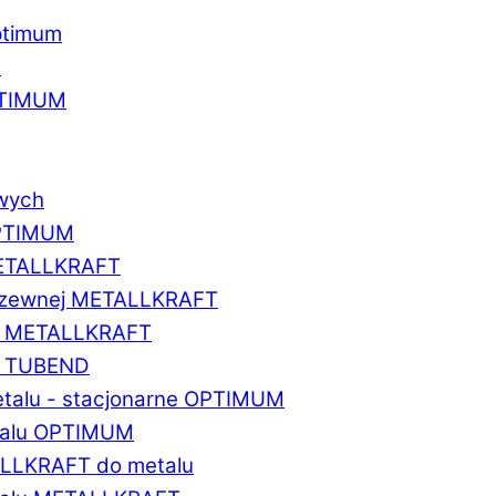
ptimum
u
PTIMUM
owych
OPTIMUM
METALLKRAFT
erdzewnej METALLKRAFT
um METALLKRAFT
um TUBEND
etalu - stacjonarne OPTIMUM
etalu OPTIMUM
ALLKRAFT do metalu