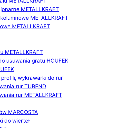
etalu METALLKRAFT
acjonarne METALLKRAFT
wukolumnowe METALLKRAFT
ionowe METALLKRAFT
talu METALLKRAFT
 do usuwania gratu HOUFEK
HOUFEK
do profili, wykrawarki do rur
fowania rur TUBEND
ifowania rur METALLKRAFT
worów MARCOSTA
ki do wierteł