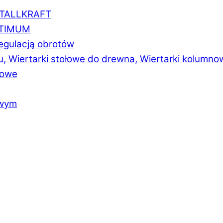
ETALLKRAFT
PTIMUM
regulacją obrotów
u, Wiertarki stołowe do drewna, Wiertarki kolumno
łowe
owym