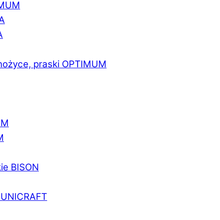
IMUM
A
A
 nożyce, praski OPTIMUM
UM
M
kie BISON
a UNICRAFT