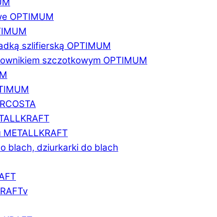
MUM
zowe OPTIMUM
PTIMUM
asadką szlifierską OPTIMUM
gratownikiem szczotkowym OPTIMUM
UM
OPTIMUM
MARCOSTA
METALLKRAFT
atu METALLKRAFT
o blach, dziurkarki do blach
RAFT
LKRAFTv