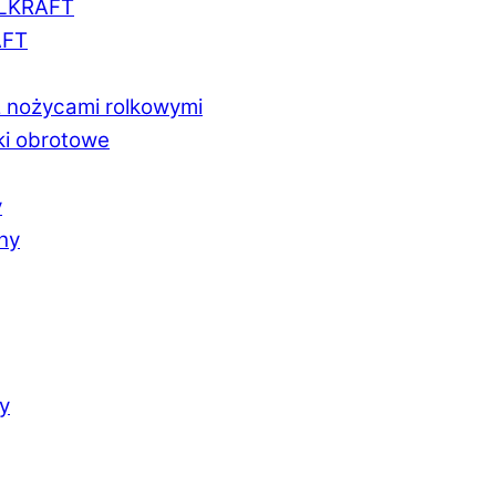
LLKRAFT
AFT
z nożycami rolkowymi
ki obrotowe
y
chy
y